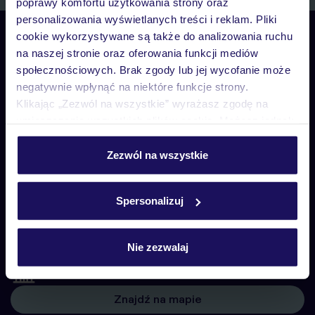
poprawy komfortu użytkowania strony oraz
personalizowania wyświetlanych treści i reklam. Pliki
cookie wykorzystywane są także do analizowania ruchu
Skontaktuj się z nami
na naszej stronie oraz oferowania funkcji mediów
Telefoniczne Centrum Rezerwacji
pon. – pt. 08:00–22:00, sob. – niedz. 09:00–21:00
społecznościowych. Brak zgody lub jej wycofanie może
negatywnie wpłynąć na niektóre funkcje strony.
22 270 31 20
Klikając „Zezwól na wszystkie” wyrażasz zgodę na
umieszczenie wszystkich plików cookie. Możesz jednak
Biuro Obsługi Klienta
personalizować swój wybór wchodząc w zakładkę
pon. – pt. 08:00–22:00, sob. – niedz. 09:00–21:00
„Szczegóły”
Zezwól na wszystkie
22 255 04 02
Szczegółowe informacje o plikach cookie znajdziesz
w
polityce plików cookies
oraz
polityce prywatności
.
Biuro Obsługi Klienta
Spersonalizuj
pon. – pt. 08:00–22:00, sob. – niedz. 09:00–21:00
Czat w myTUI
Nie zezwalaj
Biura stacjonarne
Znajdź na mapie