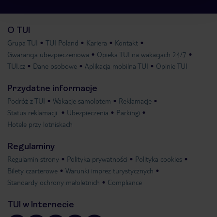
O TUI
Grupa TUI
TUI Poland
Kariera
Kontakt
Gwarancja ubezpieczeniowa
Opieka TUI na wakacjach 24/7
TUI.cz
Dane osobowe
Aplikacja mobilna TUI
Opinie TUI
Przydatne informacje
Podróż z TUI
Wakacje samolotem
Reklamacje
Status reklamacji
Ubezpieczenia
Parkingi
Hotele przy lotniskach
Regulaminy
Regulamin strony
Polityka prywatności
Polityka cookies
Bilety czarterowe
Warunki imprez turystycznych
Standardy ochrony małoletnich
Compliance
TUI w Internecie