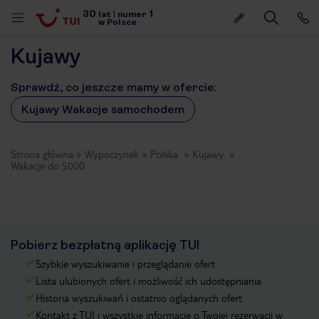
30
1
lat
|
numer
w Polsce
Kujawy
Sprawdź, co jeszcze mamy w ofercie:
Kujawy Wakacje samochodem
Strona główna
Wypoczynek
Polska
Kujawy
Wakacje do 5000
Pobierz bezpłatną aplikację TUI
Szybkie wyszukiwanie i przeglądanie ofert
Lista ulubionych ofert i możliwość ich udostępniania
Historia wyszukiwań i ostatnio oglądanych ofert
nute
Kontakt z TUI i wszystkie informacje o Twojej rezerwacji w