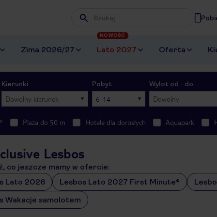
Pobi
Wpisz frazę, której szukasz
NOWOŚĆ
Zima 2026/27
Lato 2027
Oferta
Ki
Kierunki
Pobyt
Wylot od - do
Dowolny kierunek
6-14
Dowolny
*
Plaża do 50 m
Hotele dla dorosłych
Aquapark
nclusive Lesbos
, co jeszcze mamy w ofercie:
s Lato 2026
Lesbos Lato 2027 First Minute®
Lesbo
s Wakacje samolotem