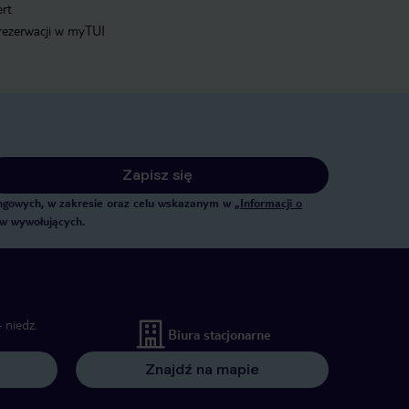
ert
 rezerwacji w myTUI
Zapisz się
tingowych, w zakresie oraz celu wskazanym w
„Informacji o
ów wywołujących.
 niedz.
Biura stacjonarne
Znajdź na mapie