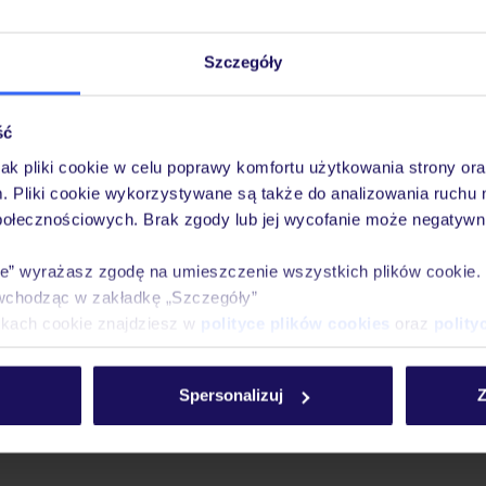
Szczegóły
ść
jak pliki cookie w celu poprawy komfortu użytkowania strony or
m. Pliki cookie wykorzystywane są także do analizowania ruchu 
połecznościowych. Brak zgody lub jej wycofanie może negatywni
ie” wyrażasz zgodę na umieszczenie wszystkich plików cookie
wchodząc w zakładkę „Szczegóły”
ikach cookie znajdziesz w
polityce plików cookies
oraz
polity
Spersonalizuj
Z