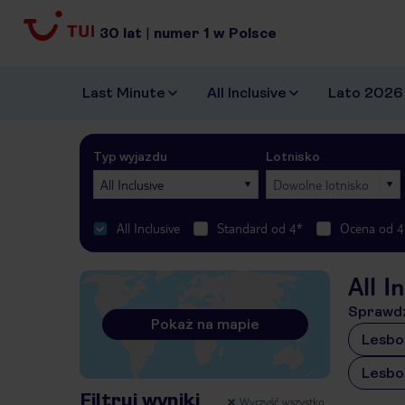
30
lat
|
numer
1
w Polsce
Last Minute
All Inclusive
Lato 2026
Typ wyjazdu
Lotnisko
All Inclusive
Dowolne lotnisko
All Inclusive
Standard od 4*
Ocena od 4
All I
Sprawdź
Pokaż na mapie
Lesbo
Lesbo
Filtruj wyniki
Wyczyść wszystko