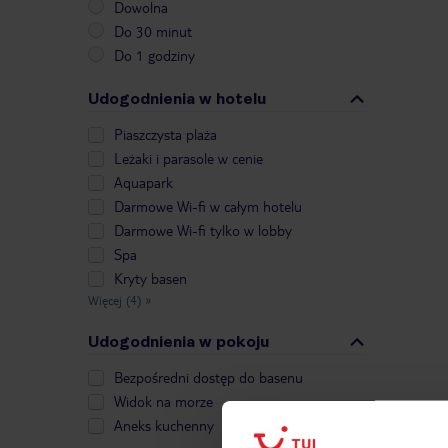
Dowolna
Do 30 minut
Do 1 godziny
Udogodnienia w hotelu
Piaszczysta plaża
Leżaki i parasole w cenie
Aquapark
Darmowe Wi-fi w całym hotelu
Darmowe Wi-fi tylko w lobby
Spa
Kryty basen
Więcej (4)
»
Udogodnienia w pokoju
Bezpośredni dostęp do basenu
Widok na morze
Aneks kuchenny