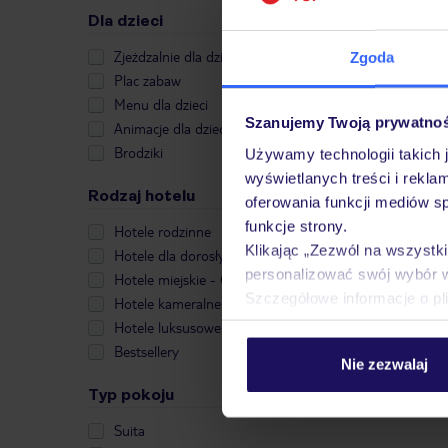
Dla dzieci
Zjeżdzalnie dla dzieci
Zgoda
Plac zabaw
Menu dla dzieci
Szanujemy Twoją prywatno
Animacje dla dzieci
Brodziki
Używamy technologii takich 
wyświetlanych treści i rekla
Rodzaj hotelu
oferowania funkcji mediów s
funkcje strony.
Hotele rodzinne
Klikając „Zezwól na wszystk
Hotele dla dorosłych
personalizować swój wybór 
Hotele miejskie - City Break
Szczegółowe informacje o pl
Hotele kameralne
Hotele luksusowe
Bestsellery
Nie zezwalaj
Typ pokoju
Suita