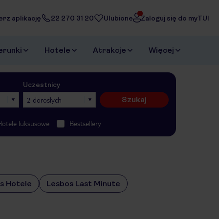
erz aplikację
22 270 31 20
Ulubione
Zaloguj się do myTUI
erunki
Hotele
Atrakcje
Więcej
Uczestnicy
Szukaj
2 dorosłych
Hotele luksusowe
Bestsellery
s Hotele
Lesbos Last Minute