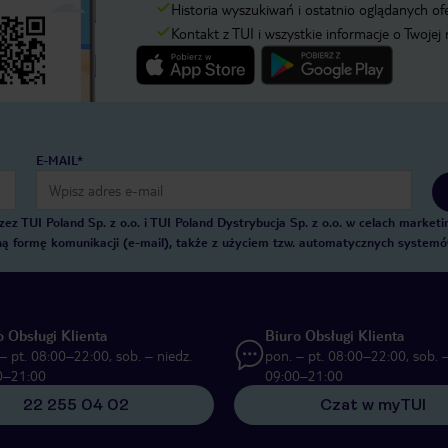
Historia wyszukiwań i ostatnio oglądanych of
Kontakt z TUI i wszystkie informacje o Twojej
E-MAIL*
 TUI Poland Sp. z o.o. i TUI Poland Dystrybucja Sp. z o.o. w celach marke
zną formę komunikacji (e-mail), także z użyciem tzw. automatycznych system
o Obsługi Klienta
Biuro Obsługi Klienta
– pt. 08:00–22:00, sob. – niedz.
pon. – pt. 08:00–22:00, sob. –
0–21:00
09:00–21:00
22 255 04 02
Czat w myTUI