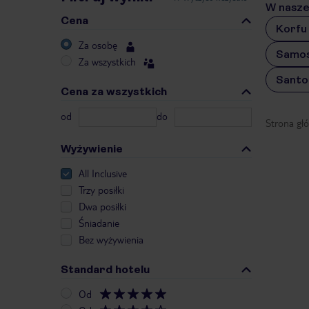
W naszej
Cena
Korfu 
Za osobę
Samos 
Za wszystkich
Santor
Cena za wszystkich
od
do
Strona gł
Wyżywienie
All Inclusive
Trzy posiłki
Dwa posiłki
Śniadanie
Bez wyżywienia
Standard hotelu
Od