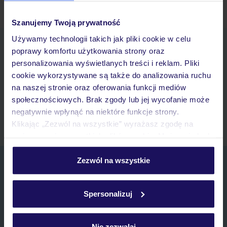
Ubezpieczenia turystyczne Bodrum - dowiedz się więcej »
Szanujemy Twoją prywatność
Używamy technologii takich jak pliki cookie w celu
Pobierz bezpłatną aplikację TUI
poprawy komfortu użytkowania strony oraz
Szybkie wyszukiwanie i przeglądanie ofert
personalizowania wyświetlanych treści i reklam. Pliki
Lista ulubionych ofert i możliwość ich udostępniania
cookie wykorzystywane są także do analizowania ruchu
Historia wyszukiwań i ostatnio oglądanych ofert
na naszej stronie oraz oferowania funkcji mediów
Kontakt z TUI i wszystkie informacje o Twojej rezerwacji w
społecznościowych. Brak zgody lub jej wycofanie może
myTUI
negatywnie wpłynąć na niektóre funkcje strony.
Klikając „Zezwól na wszystkie” wyrażasz zgodę na
umieszczenie wszystkich plików cookie. Możesz jednak
personalizować swój wybór wchodząc w zakładkę
„Szczegóły”
Zezwól na wszystkie
Zapisz się do newslettera
Szczegółowe informacje o plikach cookie znajdziesz
IMIĘ*
w
polityce plików cookies
oraz
polityce prywatności
.
Spersonalizuj
E-MAIL*
Nie zezwalaj