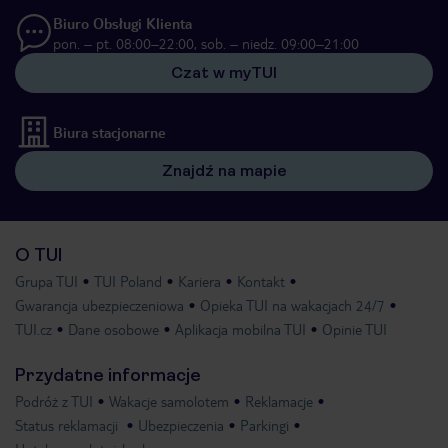
Biuro Obsługi Klienta
pon. – pt. 08:00–22:00, sob. – niedz. 09:00–21:00
Czat w myTUI
Biura stacjonarne
Znajdź na mapie
O TUI
Grupa TUI
TUI Poland
Kariera
Kontakt
Gwarancja ubezpieczeniowa
Opieka TUI na wakacjach 24/7
TUI.cz
Dane osobowe
Aplikacja mobilna TUI
Opinie TUI
Przydatne informacje
Podróż z TUI
Wakacje samolotem
Reklamacje
Status reklamacji
Ubezpieczenia
Parkingi