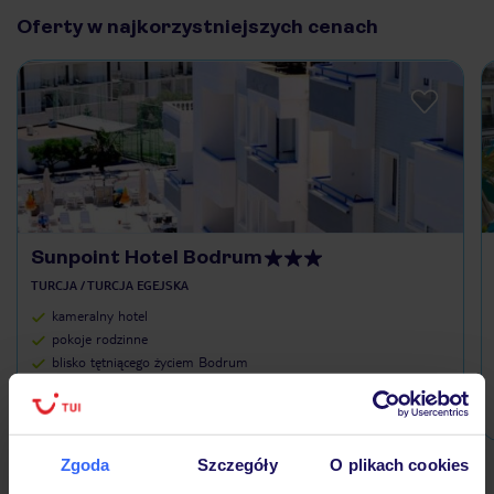
Oferty w najkorzystniejszych cenach
Sunpoint Hotel Bodrum
TURCJA / TURCJA EGEJSKA
kameralny hotel
pokoje rodzinne
blisko tętniącego życiem Bodrum
1 827 zł/os.
Zgoda
Szczegóły
O plikach cookies