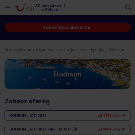
30
1
lat
|
numer
w Polsce
Pokaż wyszukiwarkę
Strona główna
Wypoczynek
Turcja
Turcja Egejska
Bodrum
Bodrum
Zobacz ofertę
BODRUM
LATO 2026
od 1797 zł/os.
nute
BODRUM
LATO 2027 FIRST MINUTE®
od 1901 zł/os.