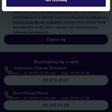
Wyrażam zgodę na przetwarzanie danych osobowych przez TUI
Poland Sp. z o.o. i TUI Poland Dystrybucja Sp. z o.o. w celach
marketingowych, w zakresie oraz celu wskazanym w
„Informacji o
przetwarzaniu danych osobowych”
, poprzez elektroniczną formę
komunikacji (e-mail), także z użyciem tzw. automatycznych
systemów wywołujących.
Zapisz się
Skontaktuj się z nami
Telefoniczne Centrum Rezerwacji
pon. – pt. 08:00–22:00, sob. – niedz. 09:00–21:00
22 270 31 20
Biuro Obsługi Klienta
pon. – pt. 08:00–22:00, sob. – niedz. 09:00–21:00
22 255 04 02