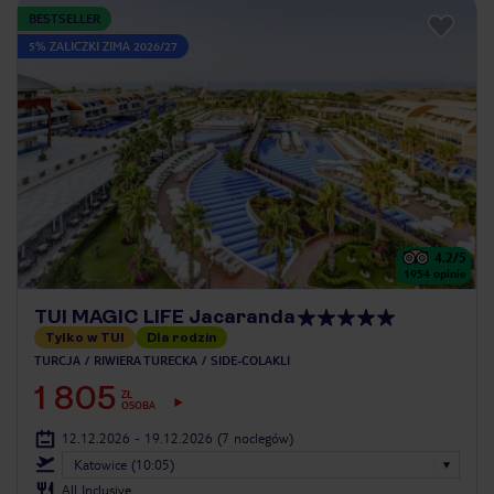
BESTSELLER
5% ZALICZKI ZIMA 2026/27
4.2
/5
1954
opinie
TUI MAGIC LIFE Jacaranda
Tylko w TUI
Dla rodzin
TURCJA
RIWIERA TURECKA
SIDE-COLAKLI
1 805
ZŁ
OSOBA
12.12.2026 - 19.12.2026
(7 noclegów)
Katowice (10:05)
All Inclusive