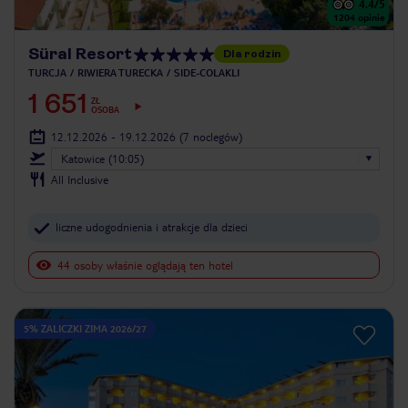
4.4
/5
1204
opinie
Süral Resort
Dla rodzin
TURCJA
RIWIERA TURECKA
SIDE-COLAKLI
1 651
ZŁ
OSOBA
12.12.2026 - 19.12.2026
(7 noclegów)
Katowice (10:05)
All Inclusive
liczne udogodnienia i atrakcje dla dzieci
44 osoby właśnie oglądają ten hotel
5% ZALICZKI ZIMA 2026/27