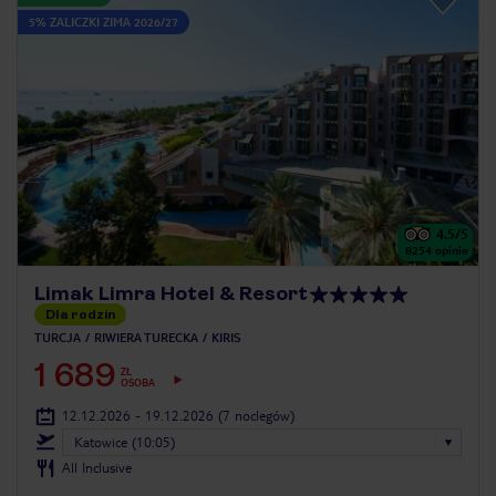
5% ZALICZKI ZIMA 2026/27
4.5
/5
8254
opinie
Limak Limra Hotel & Resort
Dla rodzin
TURCJA
RIWIERA TURECKA
KIRIS
1 689
ZŁ
OSOBA
12.12.2026 - 19.12.2026
(7 noclegów)
Katowice (10:05)
All Inclusive