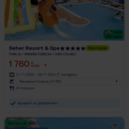
3.9
/5
1094
opinie
Seher Resort & Spa
Dla rodzin
TURCJA
RIWIERA TURECKA
SIDE-COLAKLI
1 760
ZŁ
OSOBA
21.11.2026 - 28.11.2026
(7 noclegów)
Warszawa-Chopina (15:00)
All Inclusive
aquapark ze zjeżdżalniami
BESTSELLER