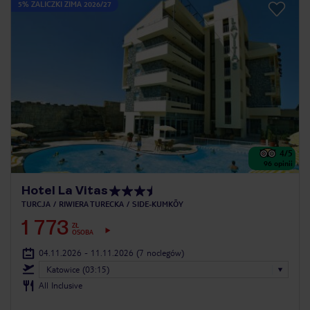
5% ZALICZKI ZIMA 2026/27
4
/5
96
opinii
Hotel La Vitas
TURCJA
RIWIERA TURECKA
SIDE-KUMKÖY
1 773
ZŁ
OSOBA
04.11.2026 - 11.11.2026
(7 noclegów)
Katowice (03:15)
All Inclusive