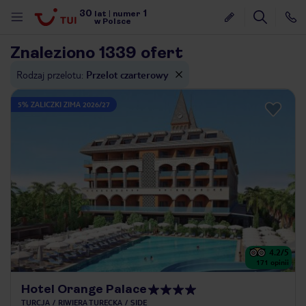
30
1
lat
|
numer
w Polsce
Znaleziono 1339 ofert
Rodzaj przelotu
:
Przelot czarterowy
5% ZALICZKI ZIMA 2026/27
4.2
/5
171
opinii
Hotel Orange Palace
nute
TURCJA
RIWIERA TURECKA
SIDE