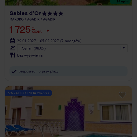
39
opinii
Sables d'Or
MAROKO
AGADIR
AGADIR
1 725
ZŁ
OSOBA
29.01.2027 - 05.02.2027
(7 noclegów)
Poznań (08:05)
Bez wyżywienia
bezpośrednio przy plaży
5% ZALICZKI ZIMA 2026/27