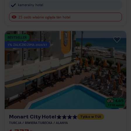
kameralny hotel
25 osób właśnie ogląda ten hotel
BESTSELLER
5% ZALICZKI ZIMA 2026/27
4.4
/5
1110
opinii
Monart City Hotel
Tylko w TUI
TURCJA
RIWIERA TURECKA
ALANYA