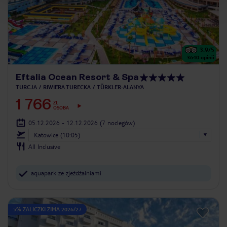
3.9
/5
3640
opinii
Eftalia Ocean Resort & Spa
TURCJA
RIWIERA TURECKA
TÜRKLER-ALANYA
1 766
ZŁ
OSOBA
05.12.2026 - 12.12.2026
(7 noclegów)
Katowice (10:05)
All Inclusive
aquapark ze zjeżdżalniami
5% ZALICZKI ZIMA 2026/27