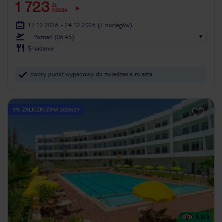
1 723
ZŁ
OSOBA
17.12.2026 - 24.12.2026
(7 noclegów)
Poznań (06:45)
Śniadanie
dobry punkt wypadowy do zwiedzania miasta
5% ZALICZKI ZIMA 2026/27
3.2
/5