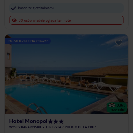
basen ze zjeżdżalniami
30 osób właśnie ogląda ten hotel
5% ZALICZKI ZIMA 2026/27
3.8
/5
630
opinii
Hotel Monopol
WYSPY KANARYJSKIE
TENERYFA
PUERTO DE LA CRUZ