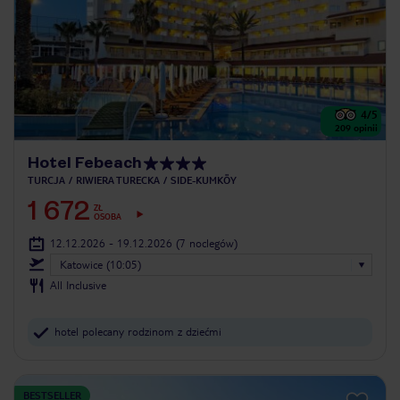
4
/5
209
opinii
Hotel Febeach
TURCJA
RIWIERA TURECKA
SIDE-KUMKÖY
1 672
ZŁ
OSOBA
12.12.2026 - 19.12.2026
(7 noclegów)
Katowice (10:05)
All Inclusive
hotel polecany rodzinom z dziećmi
BESTSELLER