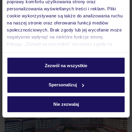
poprawy komfortu użytkowania strony oraz
personalizowania wyświetlanych treści i reklam. Pliki
cookie wykorzystywane są także do analizowania ruchu
na naszej stronie oraz oferowania funkcji mediów
społecznościowych. Brak zgody lub jej wycofanie może
Apartamentos Pez Azul
negatywnie wpłynąć na niektóre funkcje strony.
WYSPY KANARYJSKIE
TENERYFA
PUERTO DE LA CRUZ
Klikając „Zezwól na wszystkie” wyrażasz zgodę na
1 766
ZŁ
umieszczenie wszystkich plików cookie. Możesz jednak
OSOBA
personalizować swój wybór wchodząc w zakładkę
17.12.2026 - 24.12.2026
(7 noclegów)
„Szczegóły”
Zezwól na wszystkie
Poznań (06:45)
Szczegółowe informacje o plikach cookie znajdziesz
Bez wyżywienia
w
polityce plików cookies
oraz
polityce prywatności
.
Spersonalizuj
5% ZALICZKI ZIMA 2026/27
Nie zezwalaj