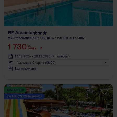
RF Astoria
WYSPY KANARYJSKIE
TENERYFA
PUERTO DE LA CRUZ
1 730
ZŁ
OSOBA
13.12.2026 - 20.12.2026
(7 noclegów)
Warszawa-Chopina (08:00)
Bez wyżywienia
BESTSELLER
5% ZALICZKI ZIMA 2026/27