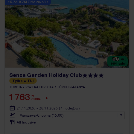
5% ZALICZKI ZIMA 2026/27
4
/5
1491
opinii
Senza Garden Holiday Club
Tylko w TUI
TURCJA
RIWIERA TURECKA
TÜRKLER-ALANYA
1 763
ZŁ
OSOBA
21.11.2026 - 28.11.2026
(7 noclegów)
Warszawa-Chopina (15:00)
All Inclusive