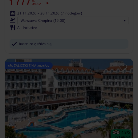
1 777
ZŁ
OSOBA
21.11.2026 - 28.11.2026
(7 noclegów)
Warszawa-Chopina (15:00)
All Inclusive
basen ze zjeżdżalnią
5% ZALICZKI ZIMA 2026/27
4.9
/5
293
opinie