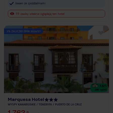
basen ze zjeżdżalniami
93 osoby właśnie oglądają ten hotel
5% ZALICZKI ZIMA 2026/27
3.8
/5
280
opinii
Marquesa Hotel
WYSPY KANARYJSKIE
TENERYFA
PUERTO DE LA CRUZ
1 763
ZŁ