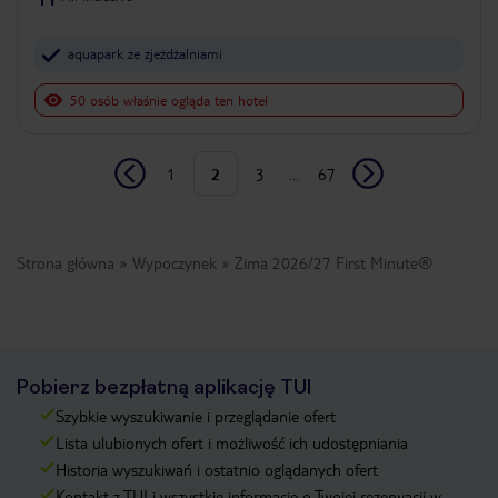
aquapark ze zjeżdżalniami
50 osób właśnie ogląda ten hotel
1
2
3
...
67
Strona główna
Wypoczynek
Zima 2026/27 First Minute®
Pobierz bezpłatną aplikację TUI
Szybkie wyszukiwanie i przeglądanie ofert
Lista ulubionych ofert i możliwość ich udostępniania
Historia wyszukiwań i ostatnio oglądanych ofert
Kontakt z TUI i wszystkie informacje o Twojej rezerwacji w