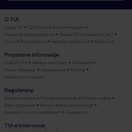
O TUI
Grupa TUI
TUI Poland
Kariera
Kontakt
Gwarancja ubezpieczeniowa
Opieka TUI na wakacjach 24/7
TUI.cz
Dane osobowe
Aplikacja mobilna TUI
Opinie TUI
Przydatne informacje
Podróż z TUI
Wakacje samolotem
Reklamacje
Status reklamacji
Ubezpieczenia
Parkingi
Hotele przy lotniskach
Regulaminy
Regulamin strony
Polityka prywatności
Polityka cookies
Bilety czarterowe
Warunki imprez turystycznych
Standardy ochrony małoletnich
Compliance
TUI w Internecie