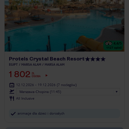
4.4
/5
1127
opinii
Protels Crystal Beach Resort
EGIPT
MARSA ALAM
MARSA ALAM
1 802
ZŁ
OSOBA
12.12.2026 - 19.12.2026
(7 noclegów)
Warszawa-Chopina (11:45)
All Inclusive
animacje dla dzieci i dorosłych