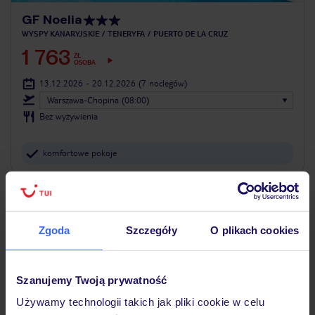
GF Noelia
WYSPY KANARYJSKIE
TENERYFA
PUERTO DE LA CRUZ
1 763
ZŁ
OSOBA
13.12.2026 - 20.12.2026
(7 noclegów)
Warszawa-Chopina (08:00)
Bez wyżywienia
komfortowe pokoje
5% ZALICZKI ZIMA 2026/27
Zgoda
Szczegóły
O plikach cookies
Szanujemy Twoją prywatność
Używamy technologii takich jak pliki cookie w celu