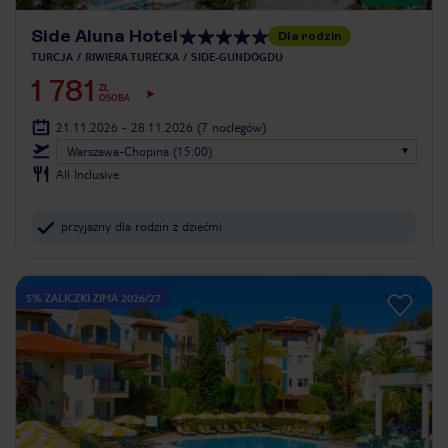
Side Aluna Hotel
Dla rodzin
TURCJA
RIWIERA TURECKA
SIDE-GUNDOGDU
1 781
ZŁ
OSOBA
21.11.2026 - 28.11.2026
(7 noclegów)
Warszawa-Chopina (15:00)
All Inclusive
przyjazny dla rodzin z dziećmi
5% ZALICZKI ZIMA 2026/27