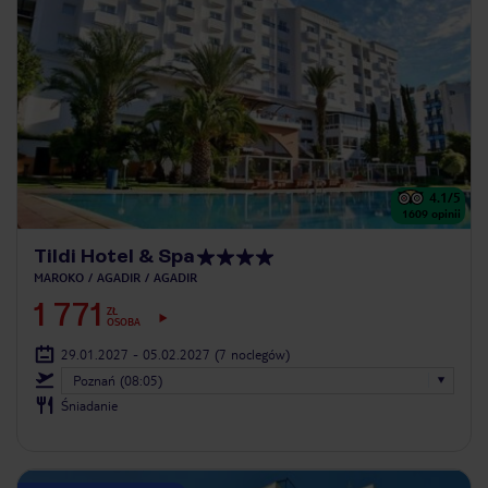
4.1
/5
1609
opinii
Tildi Hotel & Spa
MAROKO
AGADIR
AGADIR
1 771
ZŁ
OSOBA
29.01.2027 - 05.02.2027
(7 noclegów)
Poznań (08:05)
Śniadanie