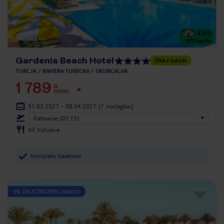
4.4
/5
473
opinie
Gardenia Beach Hotel
Dla rodzin
TURCJA
RIWIERA TURECKA
OKURCALAR
1 789
ZŁ
OSOBA
31.03.2027 - 08.04.2027
(7 noclegów)
Katowice (05:15)
All Inclusive
kompleks basenów
5% ZALICZKI ZIMA 2026/27