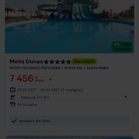
3.9
/5
9120
opinii
Melia Dunas
Dla rodzin
WYSPY ZIELONEGO PRZYLĄDKA
WYSPA SAL
SANTA MARIA
7 456
ZŁ
OSOBA
29.03.2027 - 06.04.2027
(7 noclegów)
Katowice (13:45)
All Inclusive
aquapark dla dzieci