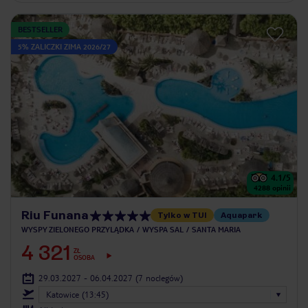
BESTSELLER
5% ZALICZKI ZIMA 2026/27
4.1
/5
4288
opinii
Riu Funana
Tylko w TUI
Aquapark
WYSPY ZIELONEGO PRZYLĄDKA
WYSPA SAL
SANTA MARIA
4 321
ZŁ
OSOBA
29.03.2027 - 06.04.2027
(7 noclegów)
Katowice (13:45)