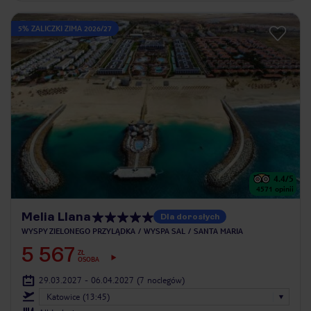
5% ZALICZKI ZIMA 2026/27
4.4
/5
4571
opinii
Melia Llana
Dla dorosłych
WYSPY ZIELONEGO PRZYLĄDKA
WYSPA SAL
SANTA MARIA
5 567
ZŁ
OSOBA
29.03.2027 - 06.04.2027
(7 noclegów)
Katowice (13:45)