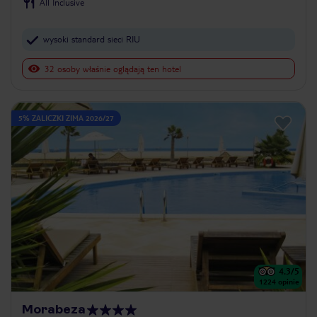
All Inclusive
wysoki standard sieci RIU
32 osoby właśnie oglądają ten hotel
5% ZALICZKI ZIMA 2026/27
4.3
/5
1224
opinie
Morabeza