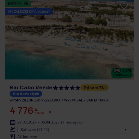
BESTSELLER
5% ZALICZKI ZIMA 2026/27
4.3
/5
5035
opinii
Riu Cabo Verde
Tylko w TUI
Dla dorosłych
WYSPY ZIELONEGO PRZYLĄDKA
WYSPA SAL
SANTA MARIA
4 776
ZŁ
OSOBA
29.03.2027 - 06.04.2027
(7 noclegów)
Katowice (13:45)
All Inclusive