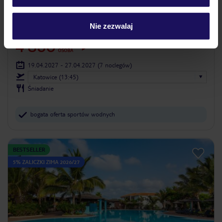
Hilton Cabo Verde Sal Resort
Luksusowy
Nie zezwalaj
WYSPY ZIELONEGO PRZYLĄDKA
WYSPA SAL
SANTA MARIA
4 850
ZŁ
OSOBA
19.04.2027 - 27.04.2027
(7 noclegów)
Katowice (13:45)
Śniadanie
bogata oferta sportów wodnych
BESTSELLER
5% ZALICZKI ZIMA 2026/27