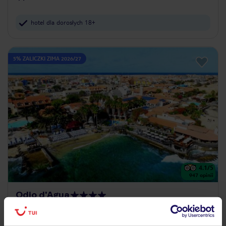
hotel dla dorosłych 18+
5% ZALICZKI ZIMA 2026/27
4.1
/5
947
opinii
Odjo d'Agua
WYSPY ZIELONEGO PRZYLĄDKA
WYSPA SAL
SANTA MARIA
4 827
ZŁ
OSOBA