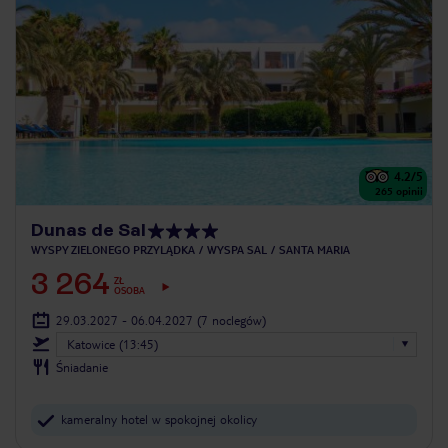
4.2
/5
265
opinii
Dunas de Sal
WYSPY ZIELONEGO PRZYLĄDKA
WYSPA SAL
SANTA MARIA
3 264
ZŁ
OSOBA
29.03.2027 - 06.04.2027
(7 noclegów)
Katowice (13:45)
Śniadanie
kameralny hotel w spokojnej okolicy