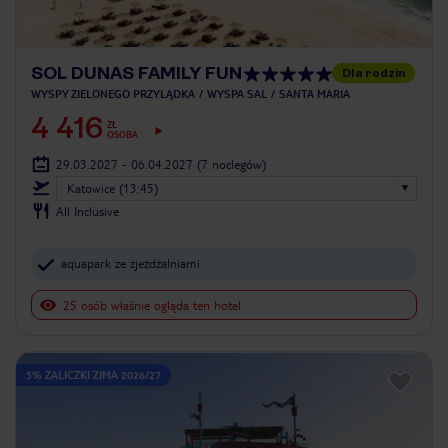
SOL DUNAS FAMILY FUN
Dla rodzin
WYSPY ZIELONEGO PRZYLĄDKA
WYSPA SAL
SANTA MARIA
4 416
ZŁ
OSOBA
29.03.2027 - 06.04.2027
(7 noclegów)
Katowice (13:45)
All Inclusive
aquapark ze zjeżdżalniami
25 osób właśnie ogląda ten hotel
5% ZALICZKI ZIMA 2026/27