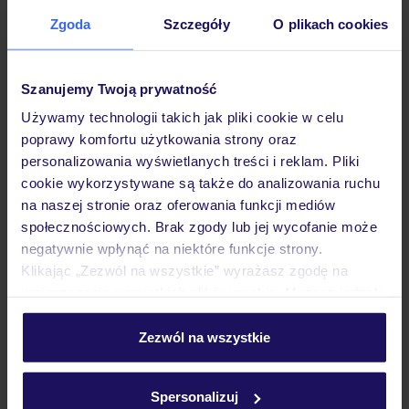
Zgoda
Szczegóły
O plikach cookies
29.03.2027 - 06.04.2027
(7 noclegów)
Katowice (13:45)
Śniadanie
Szanujemy Twoją prywatność
idealny na romantyczny wyjazd
Używamy technologii takich jak pliki cookie w celu
poprawy komfortu użytkowania strony oraz
personalizowania wyświetlanych treści i reklam. Pliki
cookie wykorzystywane są także do analizowania ruchu
na naszej stronie oraz oferowania funkcji mediów
społecznościowych. Brak zgody lub jej wycofanie może
negatywnie wpłynąć na niektóre funkcje strony.
Klikając „Zezwól na wszystkie” wyrażasz zgodę na
umieszczenie wszystkich plików cookie. Możesz jednak
personalizować swój wybór wchodząc w zakładkę
„Szczegóły”
Zezwól na wszystkie
Szczegółowe informacje o plikach cookie znajdziesz
4.2
/5
w
polityce plików cookies
oraz
polityce prywatności
.
1300
opinii
Spersonalizuj