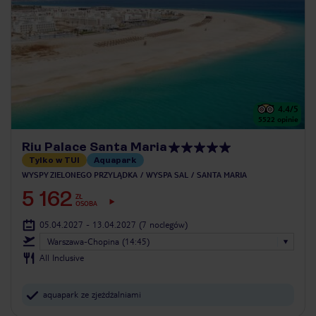
4.4
/5
5522
opinie
Riu Palace Santa Maria
Tylko w TUI
Aquapark
WYSPY ZIELONEGO PRZYLĄDKA
WYSPA SAL
SANTA MARIA
5 162
ZŁ
OSOBA
05.04.2027 - 13.04.2027
(7 noclegów)
Warszawa-Chopina (14:45)
All Inclusive
aquapark ze zjeżdżalniami