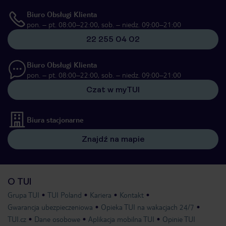
Biuro Obsługi Klienta
pon. – pt. 08:00–22:00, sob. – niedz. 09:00–21:00
22 255 04 02
Biuro Obsługi Klienta
pon. – pt. 08:00–22:00, sob. – niedz. 09:00–21:00
Czat w myTUI
Biura stacjonarne
Znajdź na mapie
O TUI
Grupa TUI
TUI Poland
Kariera
Kontakt
Gwarancja ubezpieczeniowa
Opieka TUI na wakacjach 24/7
TUI.cz
Dane osobowe
Aplikacja mobilna TUI
Opinie TUI