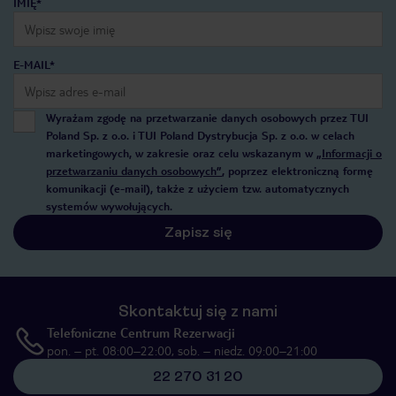
IMIĘ*
E-MAIL*
Wyrażam zgodę na przetwarzanie danych osobowych przez TUI
Poland Sp. z o.o. i TUI Poland Dystrybucja Sp. z o.o. w celach
marketingowych, w zakresie oraz celu wskazanym w
„Informacji o
przetwarzaniu danych osobowych”
, poprzez elektroniczną formę
komunikacji (e-mail), także z użyciem tzw. automatycznych
systemów wywołujących.
Zapisz się
Skontaktuj się z nami
Telefoniczne Centrum Rezerwacji
pon. – pt. 08:00–22:00, sob. – niedz. 09:00–21:00
22 270 31 20