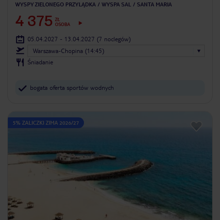
WYSPY ZIELONEGO PRZYLĄDKA
WYSPA SAL
SANTA MARIA
4 375
ZŁ
OSOBA
05.04.2027 - 13.04.2027
(7 noclegów)
Warszawa-Chopina (14:45)
Śniadanie
bogata oferta sportów wodnych
5% ZALICZKI ZIMA 2026/27