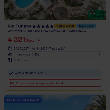
4.1
/5
4288
opinii
Riu Funana
Tylko w TUI
Aquapark
WYSPY ZIELONEGO PRZYLĄDKA
WYSPA SAL
SANTA MARIA
4 321
ZŁ
OSOBA
29.03.2027 - 06.04.2027
(7 noclegów)
Katowice (13:45)
All Inclusive
wysoki standard sieci RIU
32 osoby właśnie oglądają ten hotel
5% ZALICZKI ZIMA 2026/27