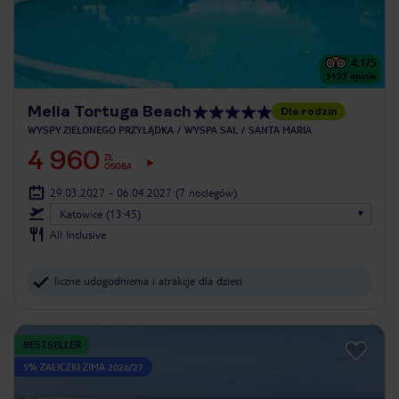
4.1
/5
5153
opinie
Melia Tortuga Beach
Dla rodzin
WYSPY ZIELONEGO PRZYLĄDKA
WYSPA SAL
SANTA MARIA
4 960
ZŁ
OSOBA
29.03.2027 - 06.04.2027
(7 noclegów)
Katowice (13:45)
All Inclusive
liczne udogodnienia i atrakcje dla dzieci
BESTSELLER
5% ZALICZKI ZIMA 2026/27