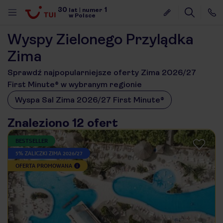
30
1
lat
|
numer
w Polsce
Wyspy Zielonego Przylądka
Zima
Sprawdź najpopularniejsze oferty Zima 2026/27
First Minute® w wybranym regionie
Wyspa Sal Zima 2026/27 First Minute®
Znaleziono 12 ofert
BESTSELLER
5% ZALICZKI ZIMA 2026/27
OFERTA PROMOWANA
nute