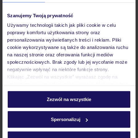
11 180
ZŁ
OSOBA
31.08.2026 - 07.09.2026
(7 noclegów)
Szanujemy Twoją prywatność
Poznań (09:45)
Używamy technologii takich jak pliki cookie w celu
Śniadanie
poprawy komfortu użytkowania strony oraz
personalizowania wyświetlanych treści i reklam. Pliki
hotel tylko dla dorosłych: 16+
cookie wykorzystywane są także do analizowania ruchu
na naszej stronie oraz oferowania funkcji mediów
społecznościowych. Brak zgody lub jej wycofanie może
LAST MINUTE
negatywnie wpłynąć na niektóre funkcje strony.
Klikając „Zezwól na wszystkie” wyrażasz zgodę na
umieszczenie wszystkich plików cookie. Możesz jednak
personalizować swój wybór wchodząc w zakładkę
„Szczegóły”
Zezwól na wszystkie
Szczegółowe informacje o plikach cookie znajdziesz
w
polityce plików cookies
oraz
polityce prywatności
.
Spersonalizuj
4.7
/5