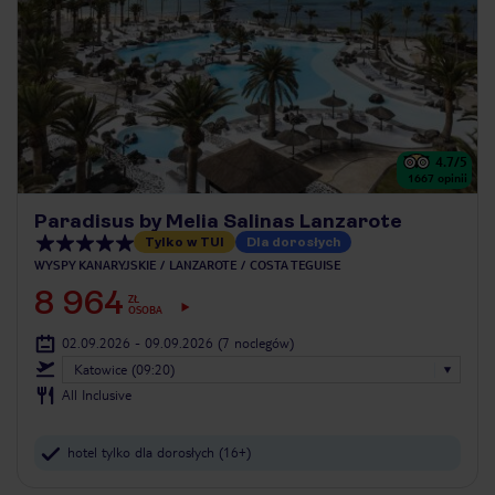
4.7
/5
1667
opinii
Paradisus by Melia Salinas Lanzarote
Tylko w TUI
Dla dorosłych
WYSPY KANARYJSKIE
LANZAROTE
COSTA TEGUISE
8 964
ZŁ
OSOBA
02.09.2026 - 09.09.2026
(7 noclegów)
Katowice (09:20)
All Inclusive
hotel tylko dla dorosłych (16+)