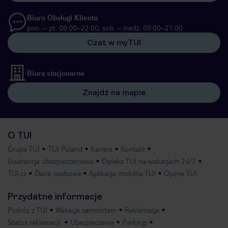
Biuro Obsługi Klienta
pon. – pt. 08:00–22:00, sob. – niedz. 09:00–21:00
Czat w myTUI
Biura stacjonarne
Znajdź na mapie
O TUI
Grupa TUI
TUI Poland
Kariera
Kontakt
Gwarancja ubezpieczeniowa
Opieka TUI na wakacjach 24/7
TUI.cz
Dane osobowe
Aplikacja mobilna TUI
Opinie TUI
Przydatne informacje
Podróż z TUI
Wakacje samolotem
Reklamacje
Status reklamacji
Ubezpieczenia
Parkingi