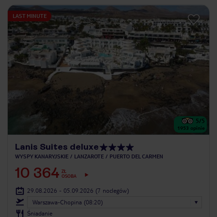
LAST MINUTE
5
/5
1953
opinie
Lanis Suites deluxe
WYSPY KANARYJSKIE
LANZAROTE
PUERTO DEL CARMEN
10 364
ZŁ
OSOBA
29.08.2026 - 05.09.2026
(7 noclegów)
Warszawa-Chopina (08:20)
Śniadanie