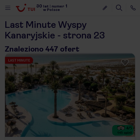
30
1
lat
|
numer
w Polsce
Last Minute Wyspy
Kanaryjskie - strona 23
Znaleziono 447 ofert
LAST MINUTE
4
/5
nute
145
opinii