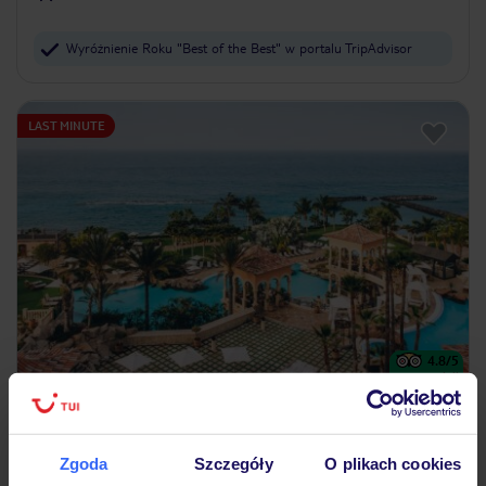
Wyróżnienie Roku "Best of the Best" w portalu TripAdvisor
LAST MINUTE
4.8
/5
3928
opinii
JOIA El Mirador by Iberostar
Dla dorosłych
Zgoda
Szczegóły
O plikach cookies
WYSPY KANARYJSKIE
TENERYFA
COSTA ADEJE