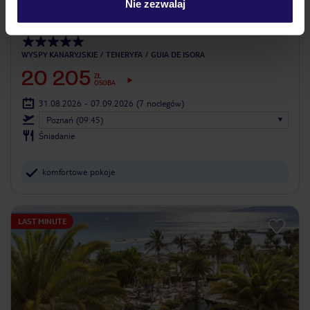
3023
opinie
Nie zezwalaj
Gran Meliá Palacio de Isora - The RedLevel
WYSPY KANARYJSKIE
TENERYFA
GUIA DE ISORA
20 205
ZŁ
OSOBA
31.08.2026 - 07.09.2026
(7 noclegów)
Poznań (09:45)
Śniadanie
komfortowe pokoje
LAST MINUTE