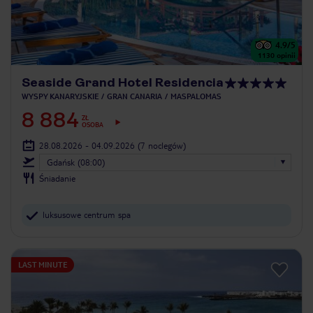
4.9
/5
1130
opinii
Seaside Grand Hotel Residencia
WYSPY KANARYJSKIE
GRAN CANARIA
MASPALOMAS
8 884
ZŁ
OSOBA
28.08.2026 - 04.09.2026
(7 noclegów)
Gdańsk (08:00)
Śniadanie
luksusowe centrum spa
LAST MINUTE