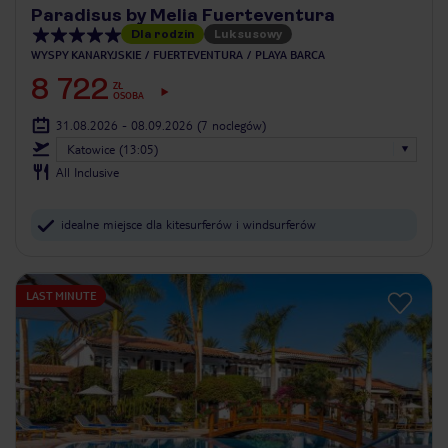
Paradisus by Melia Fuerteventura
Dla rodzin
Luksusowy
WYSPY KANARYJSKIE
FUERTEVENTURA
PLAYA BARCA
8 722
ZŁ
OSOBA
31.08.2026 - 08.09.2026
(7 noclegów)
Katowice (13:05)
All Inclusive
idealne miejsce dla kitesurferów i windsurferów
LAST MINUTE