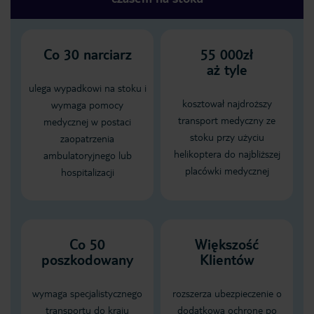
Co
30
narciarz
55 000zł
aż tyle
ulega wypadkowi na stoku i
kosztował najdroższy
wymaga pomocy
transport medyczny ze
medycznej w postaci
stoku przy użyciu
zaopatrzenia
helikoptera do najbliższej
ambulatoryjnego lub
placówki medycznej
hospitalizacji
Co 50
Większość
poszkodowany
Klientów
wymaga specjalistycznego
rozszerza ubezpieczenie o
transportu do kraju
dodatkową ochronę po