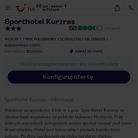
30
1
1
/
12
lat
|
numer
w Polsce
Sporthotel Kurzras
(129 opinii)
WŁOCHY
TYROL POŁUDNIOWY
SCHNALSTAL / VAL SENALES
KURZAS/MASO CORTO
KOD HOTELU
BZO23055
POKAŻ NA MAPIE
Określ poszczególne parametry aby wyświetlić ofertę
Konfiguruj ofertę
Sporthotel Kurzras
-
informacje
Położony na wysokości 2100 m n.p.m. Sporthotel Kurzras to
idealna baza wypadowa na pobliski lodowiec Hochjoch. Przy
dobrych warunkach śniegowych można zjechać niemal pod same
drzwi obiektu. Hotel jest kameralny i posiada komfortowe
nute
pokoje. Po dniu spędzonym na stoku narciarze chętnie