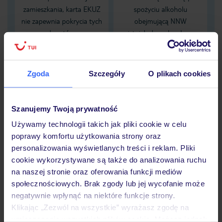
zamieszkania, karta EKUZ
spożyciu alkoholu
nie zapewnia pokrycia tych
obejmującą NNW
kosztów
zaistniałych pod wpływem
alkoholu
Zgoda
Szczegóły
O plikach cookies
Dane Mondial Assistance
Sprawdź szczegóły
Szanujemy Twoją prywatność
wariantów ochrony »
Używamy technologii takich jak pliki cookie w celu
poprawy komfortu użytkowania strony oraz
personalizowania wyświetlanych treści i reklam. Pliki
cookie wykorzystywane są także do analizowania ruchu
Dlaczego warto wybrać TUI?
na naszej stronie oraz oferowania funkcji mediów
społecznościowych. Brak zgody lub jej wycofanie może
negatywnie wpłynąć na niektóre funkcje strony.
Klikając „Zezwól na wszystkie” wyrażasz zgodę na
umieszczenie wszystkich plików cookie. Możesz jednak