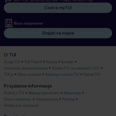
Czat w myTUI
Biura stacjonarne
Znajdź na mapie
O TUI
Grupa TUI
TUI Poland
Kariera
Kontakt
Gwarancja ubezpieczeniowa
Opieka TUI na wakacjach 24/7
TUI.cz
Dane osobowe
Aplikacja mobilna TUI
Opinie TUI
Przydatne informacje
Podróż z TUI
Wakacje samolotem
Reklamacje
Status reklamacji
Ubezpieczenia
Parkingi
Hotele przy lotniskach