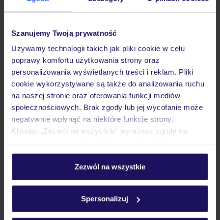
Szanujemy Twoją prywatność
Używamy technologii takich jak pliki cookie w celu
Dlaczego warto wybrać TUI?
poprawy komfortu użytkowania strony oraz
personalizowania wyświetlanych treści i reklam. Pliki
cookie wykorzystywane są także do analizowania ruchu
na naszej stronie oraz oferowania funkcji mediów
społecznościowych. Brak zgody lub jej wycofanie może
Lider niskich cen
Największe biuro
30 lat w P
podróży w Polsce
negatywnie wpłynąć na niektóre funkcje strony.
Klikając „Zezwól na wszystkie” wyrażasz zgodę na
umieszczenie wszystkich plików cookie. Możesz jednak
personalizować swój wybór wchodząc w zakładkę
„Szczegóły”
Zezwól na wszystkie
Szczegółowe informacje o plikach cookie znajdziesz
Hotel
w
polityce plików cookies
oraz
polityce prywatności
.
Spersonalizuj
Pokoje