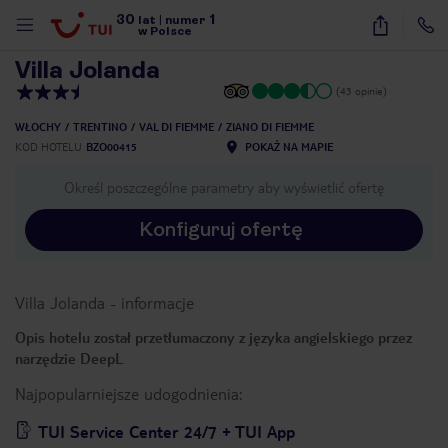
30
1
1
/
6
lat
|
numer
w Polsce
Villa Jolanda
(43 opinie)
WŁOCHY
TRENTINO
VAL DI FIEMME
ZIANO DI FIEMME
KOD HOTELU
BZO00415
POKAŻ NA MAPIE
Określ poszczególne parametry aby wyświetlić ofertę
Konfiguruj ofertę
Villa Jolanda
-
informacje
Opis hotelu został przetłumaczony z języka angielskiego przez
narzędzie DeepL
Najpopularniejsze udogodnienia:
nute
TUI Service Center 24/7 + TUI App