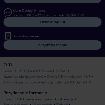
Biuro Obsługi Klienta
pon. – pt. 08:00–22:00, sob. – niedz. 09:00–21:00
Czat w myTUI
Biura stacjonarne
Znajdź na mapie
O TUI
Grupa TUI
TUI Poland
Kariera
Kontakt
Gwarancja ubezpieczeniowa
Opieka TUI na wakacjach 24/7
TUI.cz
Dane osobowe
Aplikacja mobilna TUI
Opinie TUI
Przydatne informacje
Podróż z TUI
Wakacje samolotem
Reklamacje
Status reklamacji
Ubezpieczenia
Parkingi