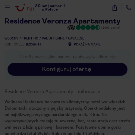
30
1
1
/
14
lat
|
numer
w Polsce
Residence Veronza Apartamenty
(2063 opinie)
WŁOCHY
TRENTINO
VAL DI FIEMME
CAVALESE
KOD HOTELU
BZO00134
POKAŻ NA MAPIE
Określ poszczególne parametry aby wyświetlić ofertę
Konfiguruj ofertę
Residence Veronza Apartamenty
-
informacje
Wellness Residence Veronza to klimatyczny hotel we włoskich
Dolomitach, otoczony alpejską przyrodą. Obiekt oddalony jest
od najbliższego wyciągu narciarskiego o ok. 3 km. Na
wypoczywających czekają tu tawerna, bar, restauracja oraz strefa
wellness z łaźnią parową i basenem. Pozytywne opinie gości
nute
potwierdza tytuł Wybór Roku w portalu TripAdvisor.