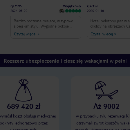
Wyjątkowy
rjs7196
rjs7196
2024-03-20
2020-01-16
Bardzo rodzinne miejsce, w typowo
Hotel położony jest w 
alpejskim stylu. Wygodne pokoje,
okolicy na obrzeżach C
cudowny widok na Alpe Cermis.
wybrać pokoje z widoki
Czytaj więcej
»
Czytaj więcej
»
Pyszne kolacje i wystarczający bufet
Cermis-warto dopłacić 
śniadaniowy. Osoby z celiakią
majestatyczne góry cies
otrzymują osobne menu do wyboru
słońcem. Pokoje są odnowione,
kolacji i pieczywo do śniadań.
bardzo wygodne łóżka.
Przyjemna strefa saun i baseny.
opcję wyżywienia 3/4 i
Rozszerz ubezpieczenie i ciesz się wakacjami w pełni
Niezwykle uprzejma obsługa. Bardzo
opcję. Pyszna kuchnia 
dziękujemy za pobyt i mamy nadzieję
dań sprawia, że po wys
jeszcze wracać:-)
nartach można się zrel
Dobra strefa saun i ba
Będziemy tu wracali.
689 420 zł
Aż 9002
 wyniósł koszt obsługi medycznej
w przypadku tylu rezerwacji Kl
pokryty jednorazowo przez
otrzymali zwrot kosztów wakac
ubezpieczyciela
ramach ubezpieczenia od rezyg