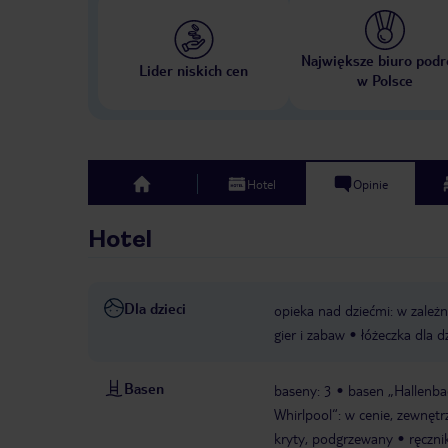
Największe biuro podr
Lider niskich cen
w Polsce
Hotel
Opinie
top
Hotel
Dla dzieci
opieka nad dziećmi: w zależn
gier i zabaw
łóżeczka dla d
Basen
baseny: 3
basen „Hallenbad
Whirlpool“: w cenie, zewnętr
kryty, podgrzewany
ręczni