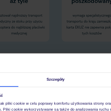
aż tyle
poszkodowan
sztował najdroższy transport
wymaga specjalistyczneg
dyczny ze stoku przy użyciu
transportu do kraju zamieszk
koptera do najbliższej placówki
karta EKUZ nie zapewnia pok
medycznej
tych kosztów
Sprawdź szczegóły wariantów ochrony »
Szczegóły
LENDARZ NAJNIŻSZYCH CEN
ść
jak pliki cookie w celu poprawy komfortu użytkowania strony or
m. Pliki cookie wykorzystywane są także do analizowania ruchu 