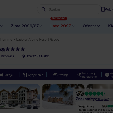
Pobi
Wpisz frazę, której szukasz
NOWOŚĆ
Zima 2026/27
Lato 2027
Oferta
Ki
i Fiemme
Lagorai Alpine Resort & Spa
pa
U
BZO00131
POKAŻ NA MAPIE
Informacje
W
Pokoje
Wyżywienie
Atrakcje
narciarskie
in
+
9
Znakomity
(
799
opinii
)
Wyjątkowy
Wyjątkowy
Pokoj z widokiem na stok narciarski.
Bardzo rodzinne miejsce, w 
Widok przepiekny, słonce caly
alpejskim stylu. Wygodne poko