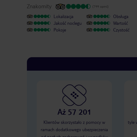
Znakomity
(799 opinii)
Lokalizacja
Obsługa
Jakość noclegu
Wartość
Pokoje
Czystość
Aż 57 201
Klientów skorzystało z pomocy w
tyle
ramach dodatkowego ubezpieczenia
od nagłych zachorowań i wypadków