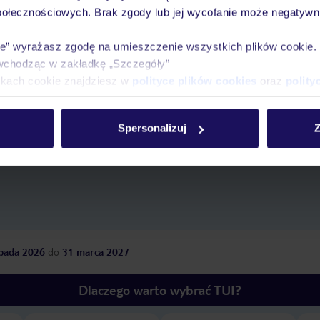
połecznościowych. Brak zgody lub jej wycofanie może negatywni
ie” wyrażasz zgodę na umieszczenie wszystkich plików cookie
wchodząc w zakładkę „Szczegóły”
ikach cookie znajdziesz w
polityce plików cookies
oraz
polity
z
długość pobytu
i
datę wyjazdu
, aby wyświetlić
Spersonalizuj
Z
opada 2026
do
31 marca 2027
Dlaczego warto wybrać TUI?