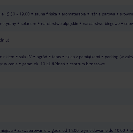
nie 15:30 - 19:00
sauna fińska
aromaterapia
łaźnia parowa
siłowni
metyczny
solarium
narciarstwo alpejskie
narciarstwo biegowe
sno
dniu)
ominkiem
sala TV
ogród
taras
sklep z pamiątkami
parking (w zale
y: w cenie
garaż: ok. 10 EUR/dzień
centrum biznesowe
miejscu
zakwaterowanie w godz. od 15:00, wymeldowanie do 10:00
h