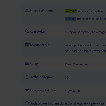
Sport i Wellness
strefa spa: codzien
W CENIE
masaże
salon kos
PŁATNE
Rozrywka
muzyka na żywo (raz w tygo
Wyposażenie
recepcja
winda
izba z k
od dostępności), niestrzeżon
Karty
Visa, MasterCard
Liczba pokojów
50
Kategoria lokalna
4 gwiazdki
Dodatkowe informacje
taksa klimatyczna płatne na 