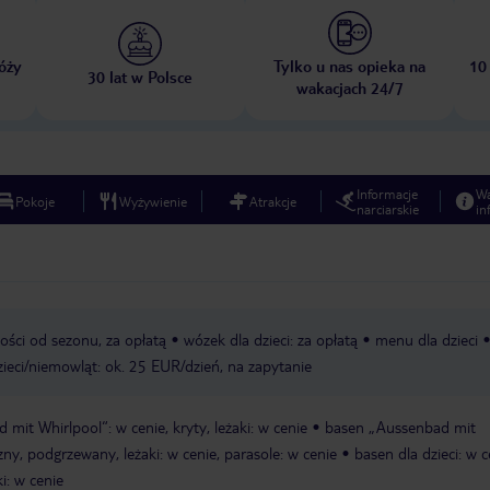
óży
Tylko u nas opieka na
10
30 lat w Polsce
wakacjach 24/7
Informacje
W
Pokoje
Wyżywienie
Atrakcje
narciarskie
in
ości od sezonu, za opłatą
wózek dla dzieci: za opłatą
menu dla dzieci
zieci/niemowląt: ok. 25 EUR/dzień, na zapytanie
 mit Whirlpool“: w cenie, kryty, leżaki: w cenie
basen „Aussenbad mit
zny, podgrzewany, leżaki: w cenie, parasole: w cenie
basen dla dzieci: w c
ki: w cenie