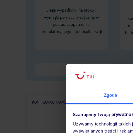
ulega wypadkowi na stoku i
wymaga pomocy medycznej w
ko
postaci zaopatrzenia
me
ambulatoryjnego lub hospitalizacji
heli
Zgoda
KONFIGURUJ POKÓJ
WSZYSTKIE OFERTY
KA
Szanujemy Twoją prywatno
Używamy technologii takich 
wyświetlanych treści i rekla