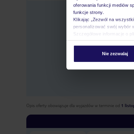
oferowania funkcji mediów s
funkcje strony.
Klikając „Zezwól na wszystk
personalizować swój wybór 
Szczegółowe informacje o pl
Wybier
Nie zezwalaj
Opis oferty obowiązuje dla wyjazdów w terminie
od
1 list