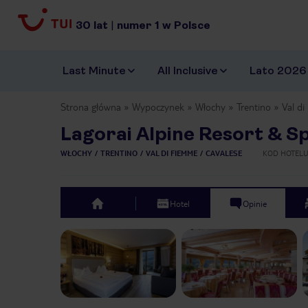
30
lat
|
numer
1
w Polsce
Last Minute
All Inclusive
Lato 2026
Strona główna
Wypoczynek
Włochy
Trentino
Val d
Lagorai Alpine Resort & S
WŁOCHY
TRENTINO
VAL DI FIEMME
CAVALESE
KOD HOTEL
Hotel
Opinie
top
Previous slide