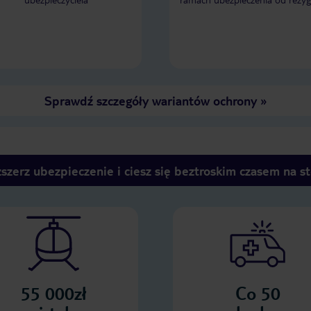
Sprawdź szczegóły wariantów ochrony
»
szerz ubezpieczenie i ciesz się beztroskim czasem na s
55 000zł
Co 50