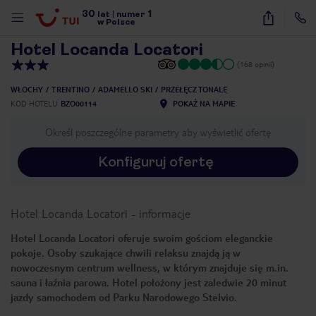
30
1
1
/
16
lat
|
numer
w Polsce
Hotel Locanda Locatori
(168 opinii)
WŁOCHY
TRENTINO
ADAMELLO SKI
PRZEŁĘCZ TONALE
KOD HOTELU
BZO00114
POKAŻ NA MAPIE
Określ poszczególne parametry aby wyświetlić ofertę
Konfiguruj ofertę
Hotel Locanda Locatori
-
informacje
Hotel Locanda Locatori oferuje swoim gościom eleganckie
pokoje. Osoby szukające chwili relaksu znajdą ją w
nowoczesnym centrum wellness, w którym znajduje się m.in.
sauna i łaźnia parowa. Hotel położony jest zaledwie 20 minut
jazdy samochodem od Parku Narodowego Stelvio.
nute