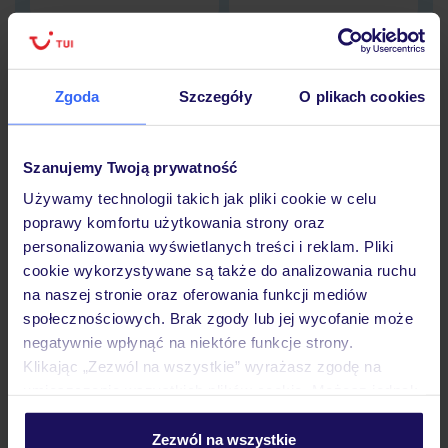
Dane Mondial Assistance
Sprawdź szczegóły
Zgoda
Szczegóły
O plikach cookies
wariantów ochrony »
Szanujemy Twoją prywatność
Używamy technologii takich jak pliki cookie w celu
poprawy komfortu użytkowania strony oraz
Dlaczego warto wybrać TUI?
personalizowania wyświetlanych treści i reklam. Pliki
cookie wykorzystywane są także do analizowania ruchu
na naszej stronie oraz oferowania funkcji mediów
społecznościowych. Brak zgody lub jej wycofanie może
negatywnie wpłynąć na niektóre funkcje strony.
Lider niskich cen
Największe biuro
30 lat w P
podróży w Polsce
Klikając „Zezwól na wszystkie” wyrażasz zgodę na
umieszczenie wszystkich plików cookie. Możesz jednak
personalizować swój wybór wchodząc w zakładkę
„Szczegóły”
Zezwól na wszystkie