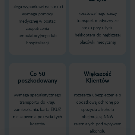
ulega wypadkowi na stoku i
kosztował najdroższy
wymaga pomocy
transport medyczny ze
medycznej w postaci
stoku przy użyciu
zaopatrzenia
helikoptera do najbliższej
ambulatoryjnego lub
placówki medycznej
hospitalizacji
Co 50
Większość
poszkodowany
Klientów
wymaga specjalistycznego
rozszerza ubezpieczenie o
transportu do kraju
dodatkową ochronę po
zamieszkania, karta EKUZ
spożyciu alkoholu
nie zapewnia pokrycia tych
obejmującą NNW
kosztów
zaistniałych pod wpływem
alkoholu