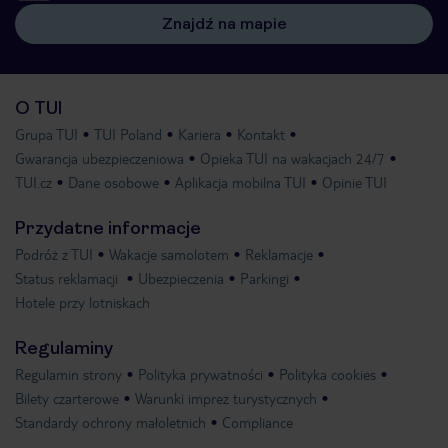
Znajdź na mapie
O TUI
Grupa TUI
TUI Poland
Kariera
Kontakt
Gwarancja ubezpieczeniowa
Opieka TUI na wakacjach 24/7
TUI.cz
Dane osobowe
Aplikacja mobilna TUI
Opinie TUI
Przydatne informacje
Podróż z TUI
Wakacje samolotem
Reklamacje
Status reklamacji
Ubezpieczenia
Parkingi
Hotele przy lotniskach
Regulaminy
Regulamin strony
Polityka prywatności
Polityka cookies
Bilety czarterowe
Warunki imprez turystycznych
Standardy ochrony małoletnich
Compliance