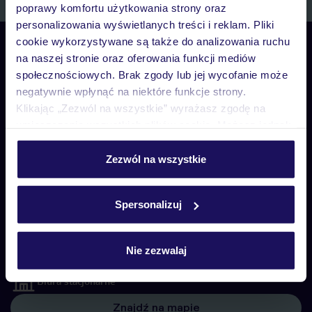
poprawy komfortu użytkowania strony oraz
personalizowania wyświetlanych treści i reklam. Pliki
cookie wykorzystywane są także do analizowania ruchu
Skontaktuj się z nami
na naszej stronie oraz oferowania funkcji mediów
Telefoniczne Centrum Rezerwacji
społecznościowych. Brak zgody lub jej wycofanie może
pon. – pt. 08:00–22:00, sob. – niedz. 09:00–21:00
negatywnie wpłynąć na niektóre funkcje strony.
22 270 31 20
Klikając „Zezwól na wszystkie” wyrażasz zgodę na
umieszczenie wszystkich plików cookie. Możesz jednak
Biuro Obsługi Klienta
personalizować swój wybór wchodząc w zakładkę
pon. – pt. 08:00–22:00, sob. – niedz. 09:00–21:00
„Szczegóły”
Zezwól na wszystkie
22 255 04 02
Szczegółowe informacje o plikach cookie znajdziesz
w
polityce plików cookies
oraz
polityce prywatności
.
Spersonalizuj
Biuro Obsługi Klienta
pon. – pt. 08:00–22:00, sob. – niedz. 09:00–21:00
Czat w myTUI
Nie zezwalaj
Biura stacjonarne
Znajdź na mapie