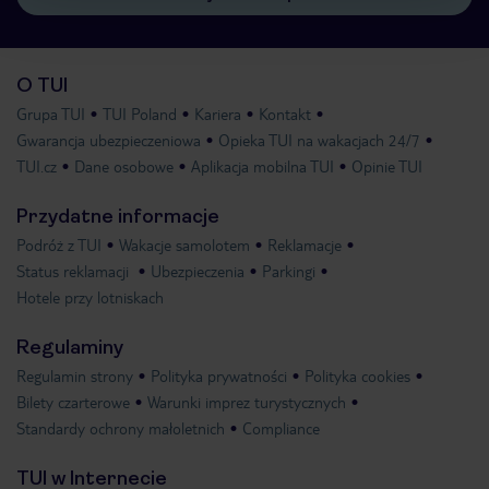
O TUI
Grupa TUI
TUI Poland
Kariera
Kontakt
Gwarancja ubezpieczeniowa
Opieka TUI na wakacjach 24/7
TUI.cz
Dane osobowe
Aplikacja mobilna TUI
Opinie TUI
Przydatne informacje
Podróż z TUI
Wakacje samolotem
Reklamacje
Status reklamacji
Ubezpieczenia
Parkingi
Hotele przy lotniskach
Regulaminy
Regulamin strony
Polityka prywatności
Polityka cookies
Bilety czarterowe
Warunki imprez turystycznych
Standardy ochrony małoletnich
Compliance
TUI w Internecie