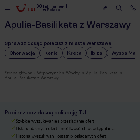
30
1
lat
|
numer
w Polsce
Apulia-Basilikata z Warszawy
Sprawdź dokąd polecisz z miasta Warszawa
Chorwacja
Kenia
Kreta
Ibiza
Wyspa Mah
Strona główna
Wypoczynek
Włochy
Apulia-Basilikata
Apulia-Basilikata z Warszawy
Pobierz bezpłatną aplikację TUI
Szybkie wyszukiwanie i przeglądanie ofert
Lista ulubionych ofert i możliwość ich udostępniania
nute
Historia wyszukiwań i ostatnio oglądanych ofert