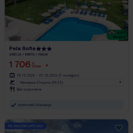
4.2
/5
80
opinii
Pela Sofia
GRECJA
KRETA
MALIA
1 706
ZŁ
OSOBA
18.10.2026 - 25.10.2026
(7 noclegów)
Warszawa-Chopina (09:25)
Bez wyżywienia
doskonała lokalizacja
5% ZALICZKI LATO 2027