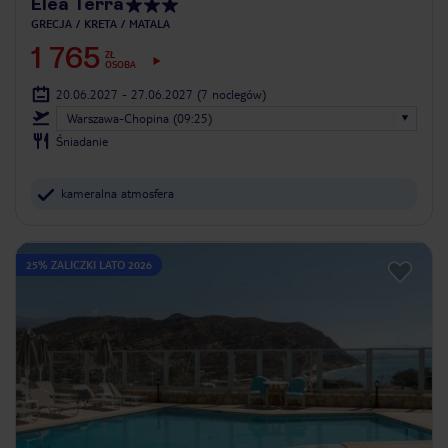
Elea Terra
GRECJA
KRETA
MATALA
1 765
ZŁ
OSOBA
20.06.2027 - 27.06.2027
(7 noclegów)
Warszawa-Chopina (09:25)
Śniadanie
kameralna atmosfera
25% ZALICZKI LATO 2026