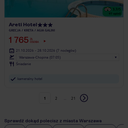
3.7
/5
97
opinii
Areti Hotel
GRECJA
KRETA
AGIA GALINI
1 765
ZŁ
OSOBA
21.10.2026 - 28.10.2026
(7 noclegów)
Warszawa-Chopina (07:05)
Śniadanie
kameralny hotel
1
2
...
21
Sprawdź dokąd polecisz z miasta Warszawa