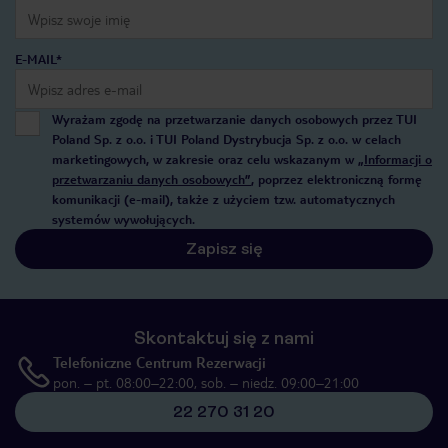
E-MAIL*
Wyrażam zgodę na przetwarzanie danych osobowych przez TUI
Poland Sp. z o.o. i TUI Poland Dystrybucja Sp. z o.o. w celach
marketingowych, w zakresie oraz celu wskazanym w
„Informacji o
przetwarzaniu danych osobowych”
, poprzez elektroniczną formę
komunikacji (e-mail), także z użyciem tzw. automatycznych
systemów wywołujących.
Zapisz się
Skontaktuj się z nami
Telefoniczne Centrum Rezerwacji
pon. – pt. 08:00–22:00, sob. – niedz. 09:00–21:00
22 270 31 20