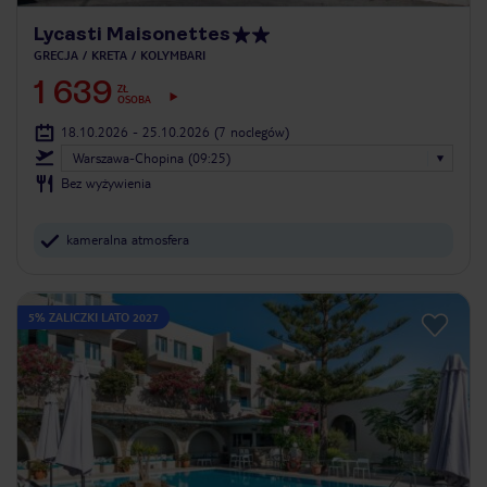
Lycasti Maisonettes
GRECJA
KRETA
KOLYMBARI
1 639
ZŁ
OSOBA
18.10.2026 - 25.10.2026
(7 noclegów)
Warszawa-Chopina (09:25)
Bez wyżywienia
kameralna atmosfera
5% ZALICZKI LATO 2027