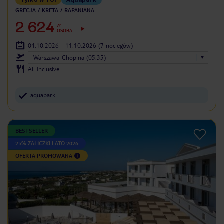
GRECJA
KRETA
RAPANIANA
2 624
ZŁ
OSOBA
04.10.2026 - 11.10.2026
(7 noclegów)
Warszawa-Chopina (05:35)
All Inclusive
aquapark
BESTSELLER
25% ZALICZKI LATO 2026
OFERTA PROMOWANA