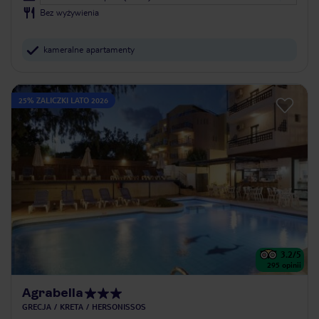
Bez wyżywienia
kameralne apartamenty
25% ZALICZKI LATO 2026
3.2
/5
295
opinii
Agrabella
GRECJA
KRETA
HERSONISSOS