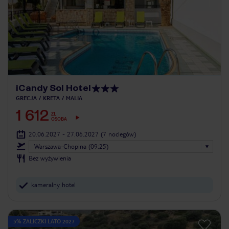
iCandy Sol Hotel
GRECJA
KRETA
MALIA
1 612
ZŁ
OSOBA
20.06.2027 - 27.06.2027
(7 noclegów)
Warszawa-Chopina (09:25)
Bez wyżywienia
kameralny hotel
5% ZALICZKI LATO 2027