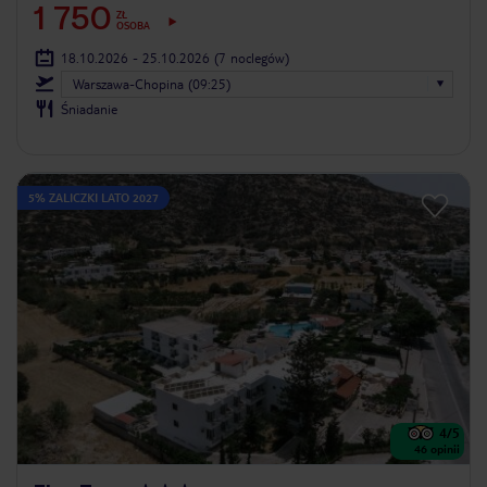
1 750
ZŁ
OSOBA
18.10.2026 - 25.10.2026
(7 noclegów)
Warszawa-Chopina (09:25)
Śniadanie
5% ZALICZKI LATO 2027
4
/5
46
opinii