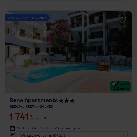
25% ZALICZKI LATO 2026
4.1
/5
262
opinie
Rena Apartments
GRECJA
KRETA
GOUVES
1 741
ZŁ
OSOBA
18.10.2026 - 25.10.2026
(7 noclegów)
Warszawa-Chopina (09:25)