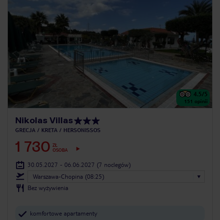
4.5
/5
151
opinii
Nikolas Villas
GRECJA
KRETA
HERSONISSOS
1 730
ZŁ
OSOBA
30.05.2027 - 06.06.2027
(7 noclegów)
Warszawa-Chopina (08:25)
Bez wyżywienia
komfortowe apartamenty