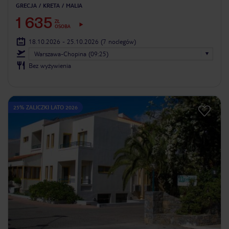
GRECJA
KRETA
MALIA
1 635
ZŁ
OSOBA
18.10.2026 - 25.10.2026
(7 noclegów)
Warszawa-Chopina (09:25)
Bez wyżywienia
25% ZALICZKI LATO 2026