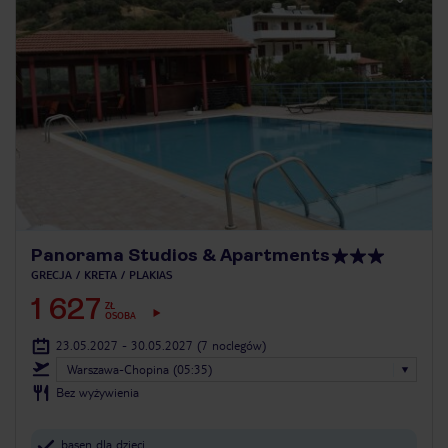
Panorama Studios & Apartments
GRECJA
KRETA
PLAKIAS
1 627
ZŁ
OSOBA
23.05.2027 - 30.05.2027
(7 noclegów)
Warszawa-Chopina (05:35)
Bez wyżywienia
basen dla dzieci