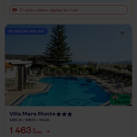
23 osoby właśnie oglądają ten hotel
5% ZALICZKI LATO 2027
4.6
/5
356
opinii
Villa Mare Monte
GRECJA
KRETA
MALIA
1 463
ZŁ
OSOBA