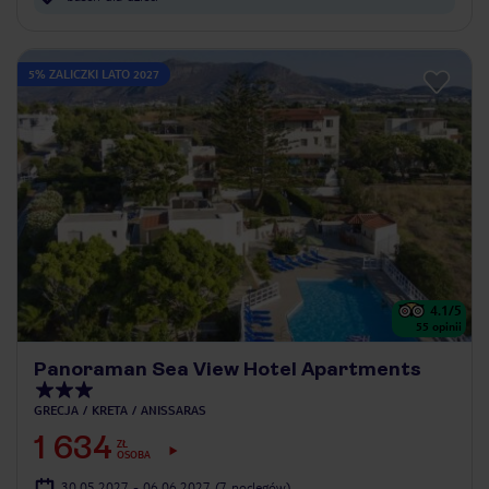
5% ZALICZKI LATO 2027
4.1
/5
55
opinii
Panoraman Sea View Hotel Apartments
GRECJA
KRETA
ANISSARAS
1 634
ZŁ
OSOBA
30.05.2027 - 06.06.2027
(7 noclegów)