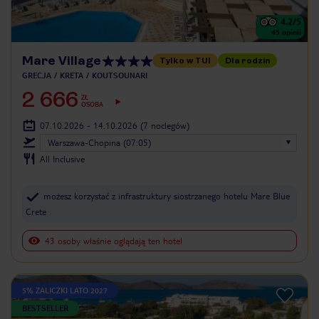
4.2
/5
45
opinii
Mare Village
Tylko w TUI
Dla rodzin
GRECJA
KRETA
KOUTSOUNARI
2 666
ZŁ
OSOBA
07.10.2026 - 14.10.2026
(7 noclegów)
Warszawa-Chopina (07:05)
All Inclusive
możesz korzystać z infrastruktury siostrzanego hotelu Mare Blue
Crete
43 osoby właśnie oglądają ten hotel
5% ZALICZKI LATO 2027
BESTSELLER