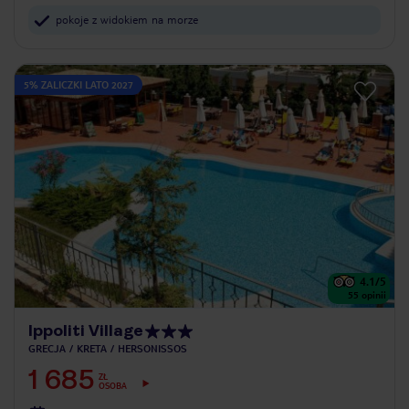
pokoje z widokiem na morze
5% ZALICZKI LATO 2027
4.1
/5
55
opinii
Ippoliti Village
GRECJA
KRETA
HERSONISSOS
1 685
ZŁ
OSOBA