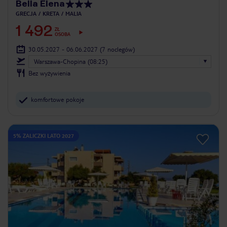
Bella Elena
GRECJA
KRETA
MALIA
1 492
ZŁ
OSOBA
30.05.2027 - 06.06.2027
(7 noclegów)
Warszawa-Chopina (08:25)
Bez wyżywienia
komfortowe pokoje
5% ZALICZKI LATO 2027