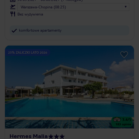
Warszawa-Chopina (08:25)
Bez wyżywienia
komfortowe apartamenty
25% ZALICZKI LATO 2026
3.4
/5
183
opinie
Hermes Malia