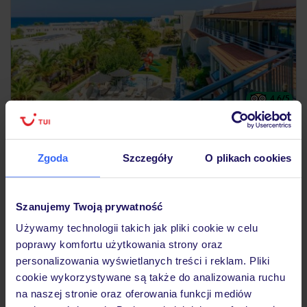
4.6
/5
307
opinii
Anna Maria Village
GRECJA
KRETA
ANISSARAS
Zgoda
Szczegóły
O plikach cookies
1 663
ZŁ
OSOBA
18.10.2026 - 25.10.2026
(7 noclegów)
Szanujemy Twoją prywatność
Warszawa-Chopina (09:25)
Używamy technologii takich jak pliki cookie w celu
Śniadanie
poprawy komfortu użytkowania strony oraz
personalizowania wyświetlanych treści i reklam. Pliki
idealny dla rodzin z dziećmi
cookie wykorzystywane są także do analizowania ruchu
na naszej stronie oraz oferowania funkcji mediów