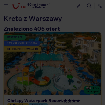
30
1
lat
|
numer
w Polsce
Kreta z Warszawy
Znaleziono 405 ofert
BESTSELLER
25% ZALICZKI LATO 2026
OFERTA PROMOWANA
3.6
/5
1371
opinii
nute
Chrispy Waterpark Resort
Tylko w TUI
Aquapark