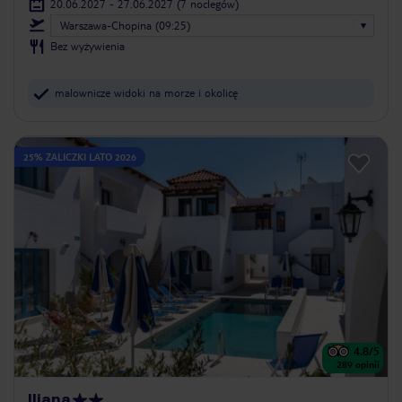
20.06.2027 - 27.06.2027
(7 noclegów)
Warszawa-Chopina (09:25)
Bez wyżywienia
malownicze widoki na morze i okolicę
25% ZALICZKI LATO 2026
4.8
/5
289
opinii
Iliana