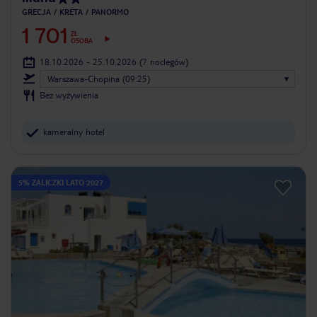
GRECJA
KRETA
PANORMO
1 701
ZŁ
OSOBA
18.10.2026 - 25.10.2026
(7 noclegów)
Warszawa-Chopina (09:25)
Bez wyżywienia
kameralny hotel
5% ZALICZKI LATO 2027