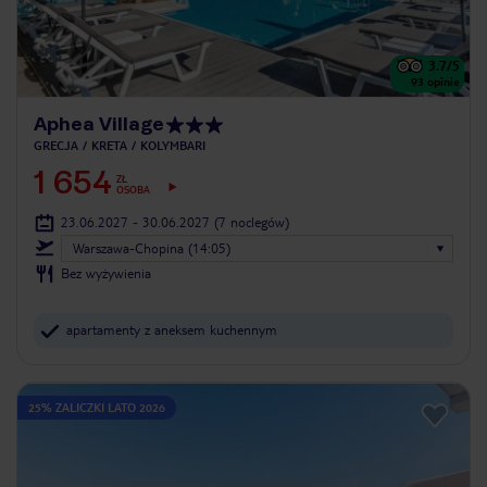
3.7
/5
93
opinie
Aphea Village
GRECJA
KRETA
KOLYMBARI
1 654
ZŁ
OSOBA
23.06.2027 - 30.06.2027
(7 noclegów)
Warszawa-Chopina (14:05)
Bez wyżywienia
apartamenty z aneksem kuchennym
25% ZALICZKI LATO 2026