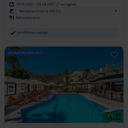
18.04.2027 - 25.04.2027
(7 noclegów)
Warszawa-Chopina (08:25)
Bez wyżywienia
komfortowe pokoje
5% ZALICZKI LATO 2027
4
/5
179
opinii