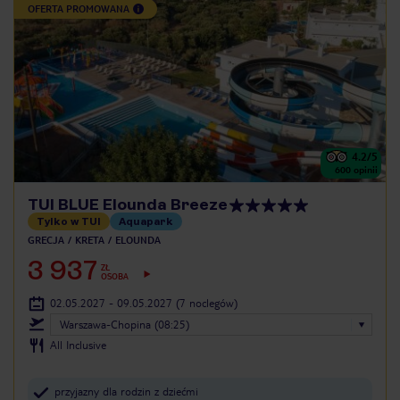
OFERTA PROMOWANA
4.2
/5
600
opinii
TUI BLUE Elounda Breeze
Tylko w TUI
Aquapark
GRECJA
KRETA
ELOUNDA
3 937
ZŁ
OSOBA
02.05.2027 - 09.05.2027
(7 noclegów)
Warszawa-Chopina (08:25)
All Inclusive
przyjazny dla rodzin z dziećmi