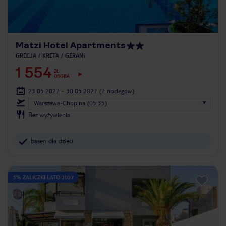
Matzi Hotel Apartments
GRECJA
KRETA
GERANI
1 554
ZŁ
OSOBA
23.05.2027 - 30.05.2027
(7 noclegów)
Warszawa-Chopina (05:35)
Bez wyżywienia
basen dla dzieci
5% ZALICZKI LATO 2027