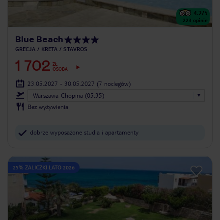
4.2
/5
223
opinie
Blue Beach
GRECJA
KRETA
STAVROS
1 702
ZŁ
OSOBA
23.05.2027 - 30.05.2027
(7 noclegów)
Warszawa-Chopina (05:35)
Bez wyżywienia
dobrze wyposażone studia i apartamenty
25% ZALICZKI LATO 2026