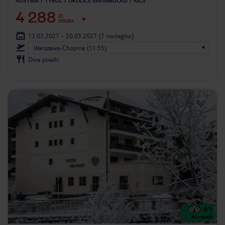
AUSTRIA
TYROL
OKOLICE INNSBRUCKU
IGLS
4 288
ZŁ
OSOBA
13.03.2027 - 20.03.2027
(7 noclegów)
Warszawa-Chopina (11:55)
Dwa posiłki
4
/5
60
opinii