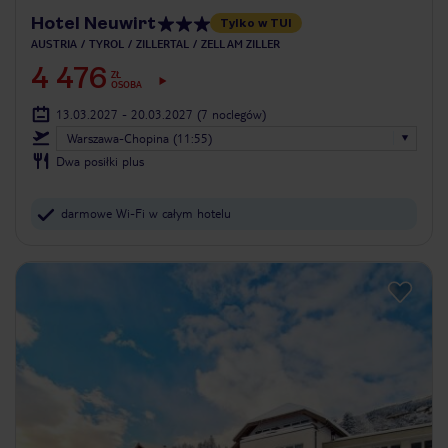
Hotel Neuwirt
Tylko w TUI
AUSTRIA
TYROL
ZILLERTAL
ZELL AM ZILLER
4 476
ZŁ
OSOBA
13.03.2027 - 20.03.2027
(7 noclegów)
Warszawa-Chopina (11:55)
Dwa posiłki plus
darmowe Wi-Fi w całym hotelu