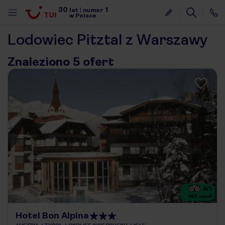
30
1
lat
|
numer
w Polsce
Lodowiec Pitztal z Warszawy
Znaleziono 5 ofert
4
/5
465
opinii
nute
Hotel Bon Alpina