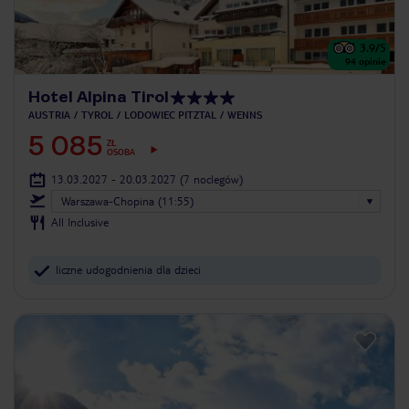
3.9
/5
94
opinie
Hotel Alpina Tirol
AUSTRIA
TYROL
LODOWIEC PITZTAL
WENNS
5 085
ZŁ
OSOBA
13.03.2027 - 20.03.2027
(7 noclegów)
Warszawa-Chopina (11:55)
All Inclusive
liczne udogodnienia dla dzieci