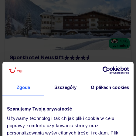
4.4
/5
274
opinie
Sporthotel Neustift
AUSTRIA
TYROL
STUBAI
NEUSTIFT
6 281
ZŁ
OSOBA
05.12.2026 - 12.12.2026
(7 noclegów)
Zgoda
Szczegóły
O plikach cookies
Warszawa-Chopina (11:55)
Śniadanie
Szanujemy Twoją prywatność
darmowe Wi-Fi w hotelu
Używamy technologii takich jak pliki cookie w celu
poprawy komfortu użytkowania strony oraz
personalizowania wyświetlanych treści i reklam. Pliki