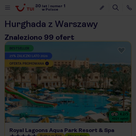
30
1
lat
|
numer
w Polsce
Hurghada z Warszawy
Znaleziono 99 ofert
BESTSELLER
25% ZALICZKI LATO 2026
OFERTA PROMOWANA
4.2
/5
4321
opinii
nute
Royal Lagoons Aqua Park Resort & Spa
Tylko w TUI
Dla rodzin