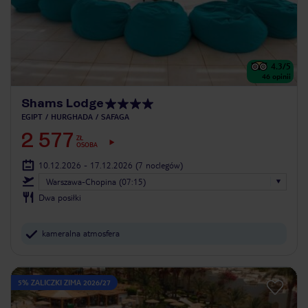
4.3
/5
46
opinii
Shams Lodge
EGIPT
HURGHADA
SAFAGA
2 577
ZŁ
OSOBA
10.12.2026 - 17.12.2026
(7 noclegów)
Warszawa-Chopina (07:15)
Dwa posiłki
kameralna atmosfera
5% ZALICZKI ZIMA 2026/27