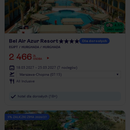
4.7
/5
2601
opinii
Bel Air Azur Resort
Dla dorosłych
EGIPT
HURGHADA
HURGHADA
2 466
ZŁ
OSOBA
18.03.2027 - 25.03.2027
(7 noclegów)
Warszawa-Chopina (07:15)
All Inclusive
hotel dla dorosłych (18+)
5% ZALICZKI ZIMA 2026/27