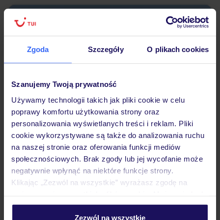
5% ZALICZKI ZIMA 2026/27
Zgoda
Szczegóły
O plikach cookies
Szanujemy Twoją prywatność
Używamy technologii takich jak pliki cookie w celu
poprawy komfortu użytkowania strony oraz
4.7
/5
personalizowania wyświetlanych treści i reklam. Pliki
222
opinie
cookie wykorzystywane są także do analizowania ruchu
na naszej stronie oraz oferowania funkcji mediów
Sunrise Solara Aquapark Resort
Dla rodzin
Aquapark
społecznościowych. Brak zgody lub jej wycofanie może
EGIPT
HURGHADA
HURGHADA
negatywnie wpłynąć na niektóre funkcje strony.
2 423
Klikając „Zezwól na wszystkie” wyrażasz zgodę na
ZŁ
OSOBA
umieszczenie wszystkich plików cookie. Możesz jednak
03.12.2026 - 10.12.2026
(7 noclegów)
personalizować swój wybór wchodząc w zakładkę
Warszawa-Chopina (07:15)
„Szczegóły”
Zezwól na wszystkie