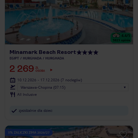
4.4
/5
5823
opinie
Minamark Beach Resort
EGIPT
HURGHADA
HURGHADA
2 269
ZŁ
OSOBA
10.12.2026 - 17.12.2026
(7 noclegów)
Warszawa-Chopina (07:15)
All Inclusive
zjeżdżalnie dla dzieci
5% ZALICZKI ZIMA 2026/27