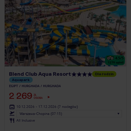
4.5
/5
1279
opinii
Blend Club Aqua Resort
Dla rodzin
Aquapark
EGIPT
HURGHADA
HURGHADA
2 269
ZŁ
OSOBA
10.12.2026 - 17.12.2026
(7 noclegów)
Warszawa-Chopina (07:15)
All Inclusive