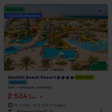
BESTSELLER
5% ZALICZKI ZIMA 2026/27
4.5
/5
3247
opinii
Aladdin Beach Resort
Dla rodzin
Aquapark
EGIPT
HURGHADA
HURGHADA
2 534
ZŁ
OSOBA
03.12.2026 - 10.12.2026
(7 noclegów)
Warszawa-Chopina (07:15)