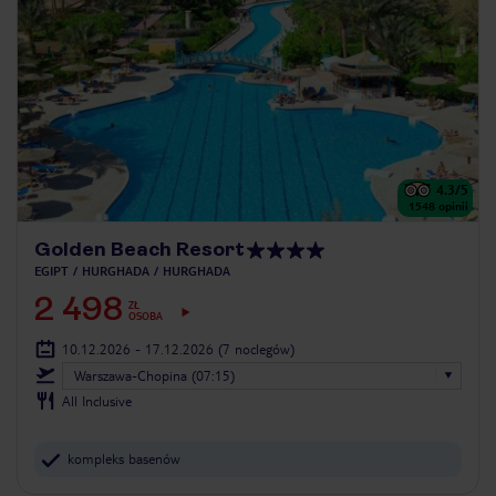
4.3
/5
1548
opinii
Golden Beach Resort
EGIPT
HURGHADA
HURGHADA
2 498
ZŁ
OSOBA
10.12.2026 - 17.12.2026
(7 noclegów)
Warszawa-Chopina (07:15)
All Inclusive
kompleks basenów