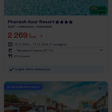
4.5
/5
2732
opinie
Pharaoh Azur Resort
EGIPT
HURGHADA
HURGHADA
2 269
ZŁ
OSOBA
10.12.2026 - 17.12.2026
(7 noclegów)
Warszawa-Chopina (07:15)
All Inclusive
bogata oferta relaksacyjna
5% ZALICZKI ZIMA 2026/27