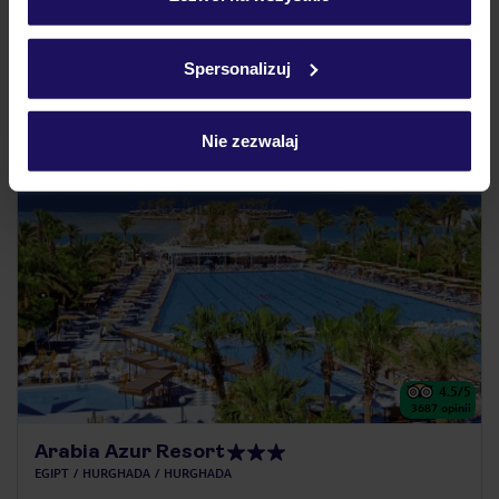
All Inclusive
Szczegółowe informacje o plikach cookie znajdziesz
w
polityce plików cookies
oraz
polityce prywatności
.
Spersonalizuj
udogodnienia dla dzieci
Nie zezwalaj
5% ZALICZKI ZIMA 2026/27
4.5
/5
3687
opinii
Arabia Azur Resort
EGIPT
HURGHADA
HURGHADA