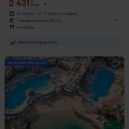
2 431
ZŁ
OSOBA
10.12.2026 - 17.12.2026
(7 noclegów)
Warszawa-Chopina (07:15)
All Inclusive
rafa koralowa przy hotelu
5% ZALICZKI ZIMA 2026/27
4.2
/5
2376
opinii