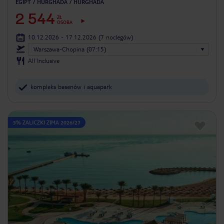
EGIPT
HURGHADA
HURGHADA
2 544
ZŁ
OSOBA
10.12.2026 - 17.12.2026
(7 noclegów)
Warszawa-Chopina (07:15)
All Inclusive
kompleks basenów i aquapark
5% ZALICZKI ZIMA 2026/27