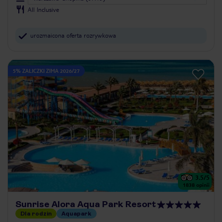
All Inclusive
urozmaicona oferta rozrywkowa
5% ZALICZKI ZIMA 2026/27
3.5
/5
1838
opinii
Sunrise Alora Aqua Park Resort
Dla rodzin
Aquapark