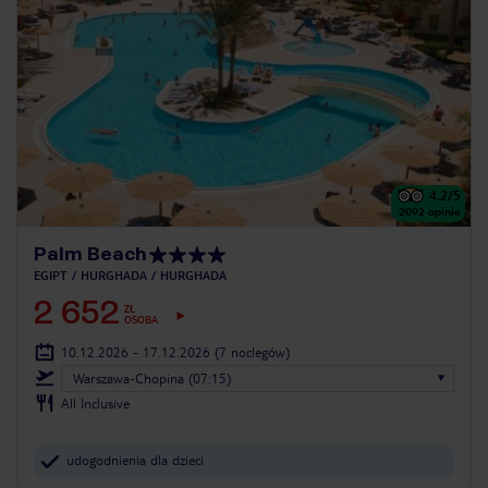
4.2
/5
2092
opinie
Palm Beach
EGIPT
HURGHADA
HURGHADA
2 652
ZŁ
OSOBA
10.12.2026 - 17.12.2026
(7 noclegów)
Warszawa-Chopina (07:15)
All Inclusive
udogodnienia dla dzieci