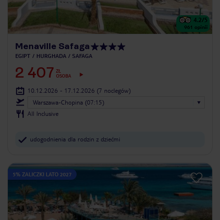
4.2
/5
961
opinii
Menaville Safaga
EGIPT
HURGHADA
SAFAGA
2 407
ZŁ
OSOBA
10.12.2026 - 17.12.2026
(7 noclegów)
Warszawa-Chopina (07:15)
All Inclusive
udogodnienia dla rodzin z dziećmi
5% ZALICZKI LATO 2027