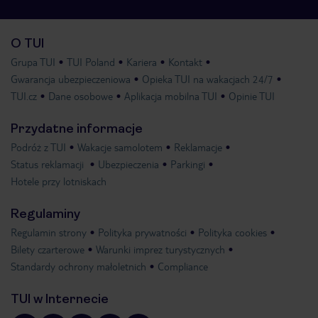
O TUI
Grupa TUI
TUI Poland
Kariera
Kontakt
Gwarancja ubezpieczeniowa
Opieka TUI na wakacjach 24/7
TUI.cz
Dane osobowe
Aplikacja mobilna TUI
Opinie TUI
Przydatne informacje
Podróż z TUI
Wakacje samolotem
Reklamacje
Status reklamacji
Ubezpieczenia
Parkingi
Hotele przy lotniskach
Regulaminy
Regulamin strony
Polityka prywatności
Polityka cookies
Bilety czarterowe
Warunki imprez turystycznych
Standardy ochrony małoletnich
Compliance
TUI w Internecie