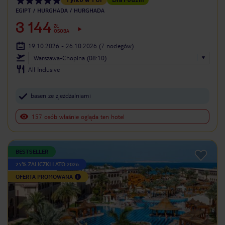
EGIPT
HURGHADA
HURGHADA
3 144
ZŁ
OSOBA
19.10.2026 - 26.10.2026
(7 noclegów)
Warszawa-Chopina (08:10)
All Inclusive
basen ze zjeżdżalniami
157 osób właśnie ogląda ten hotel
BESTSELLER
25% ZALICZKI LATO 2026
OFERTA PROMOWANA