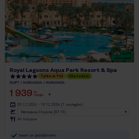
4.2
/5
4321
opinii
Royal Lagoons Aqua Park Resort & Spa
Tylko w TUI
Dla rodzin
EGIPT
HURGHADA
HURGHADA
1 939
ZŁ
OSOBA
03.12.2026 - 10.12.2026
(7 noclegów)
Warszawa-Chopina (07:15)
All Inclusive
basen ze zjeżdżalniami