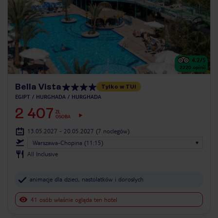
4.2
/5
2220
opinii
Bella Vista
Tylko w TUI
EGIPT
HURGHADA
HURGHADA
2 407
ZŁ
OSOBA
13.05.2027 - 20.05.2027
(7 noclegów)
Warszawa-Chopina (11:15)
All Inclusive
animacje dla dzieci, nastolatków i dorosłych
41 osób właśnie ogląda ten hotel