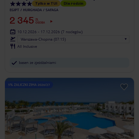
Tylko w TUI
Dla rodzin
EGIPT
HURGHADA
SAFAGA
2 345
ZŁ
OSOBA
10.12.2026 - 17.12.2026
(7 noclegów)
Warszawa-Chopina (07:15)
All Inclusive
basen ze zjeżdżalniami
5% ZALICZKI ZIMA 2026/27