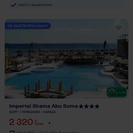
resort z aquaparkiem
5% ZALICZKI ZIMA 2026/27
4.2
/5
1082
opinie
Imperial Shams Abu Soma
EGIPT
HURGHADA
SAFAGA
2 320
ZŁ
OSOBA
10.12.2026 - 17.12.2026
(7 noclegów)