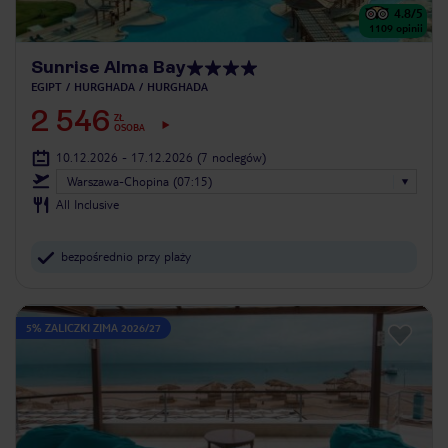
4.8
/5
1109
opinii
Sunrise Alma Bay
EGIPT
HURGHADA
HURGHADA
2 546
ZŁ
OSOBA
10.12.2026 - 17.12.2026
(7 noclegów)
Warszawa-Chopina (07:15)
All Inclusive
bezpośrednio przy plaży
5% ZALICZKI ZIMA 2026/27