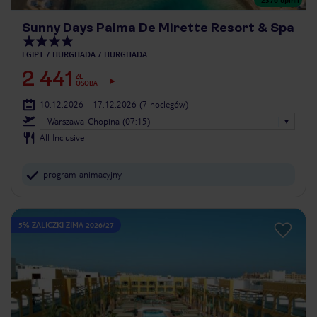
Sunny Days Palma De Mirette Resort & Spa
EGIPT
HURGHADA
HURGHADA
2 441
ZŁ
OSOBA
10.12.2026 - 17.12.2026
(7 noclegów)
Warszawa-Chopina (07:15)
All Inclusive
program animacyjny
5% ZALICZKI ZIMA 2026/27