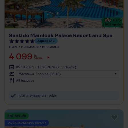
4.7
/5
12022
opinie
Sentido Mamlouk Palace Resort and Spa
Aquapark
EGIPT
HURGHADA
HURGHADA
4 099
ZŁ
OSOBA
05.10.2026 - 12.10.2026
(7 noclegów)
Warszawa-Chopina (08:10)
All Inclusive
hotel przyjazny dla rodzin
BESTSELLER
5% ZALICZKI ZIMA 2026/27