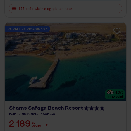
157 osób właśnie ogląda ten hotel
5% ZALICZKI ZIMA 2026/27
4.3
/5
1115
opinii
Shams Safaga Beach Resort
EGIPT
HURGHADA
SAFAGA
2 189
ZŁ
OSOBA