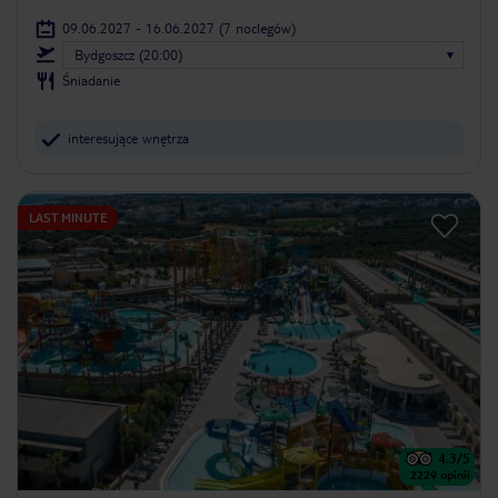
09.06.2027 - 16.06.2027
(7 noclegów)
Bydgoszcz (20:00)
Śniadanie
interesujące wnętrza
LAST MINUTE
4.3
/5
2229
opinii