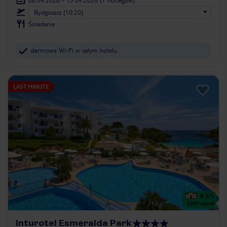
Bydgoszcz (10:20)
Śniadanie
darmowe Wi-Fi w całym hotelu
LAST MINUTE
4.3
/5
2297
opinii
Inturotel Esmeralda Park