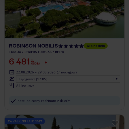
ROBINSON NOBILIS
Dla rodzin
TURCJA
RIWIERA TURECKA
BELEK
6 481
ZŁ
OSOBA
22.08.2026 - 29.08.2026
(7 noclegów)
Bydgoszcz (12:05)
All Inclusive
hotel polecany rodzinom z dziećmi
5% ZALICZKI LATO 2027