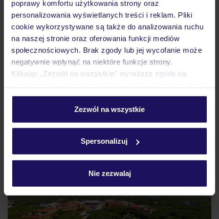
poprawy komfortu użytkowania strony oraz
3.9
/5
personalizowania wyświetlanych treści i reklam. Pliki
679
opinii
cookie wykorzystywane są także do analizowania ruchu
Astir Beach
na naszej stronie oraz oferowania funkcji mediów
GRECJA
KRETA
GOUVES
społecznościowych. Brak zgody lub jej wycofanie może
6 477
negatywnie wpłynąć na niektóre funkcje strony.
ZŁ
OSOBA
Klikając „Zezwól na wszystkie” wyrażasz zgodę na
16.09.2026 - 23.09.2026
(7 noclegów)
umieszczenie wszystkich plików cookie. Możesz jednak
Bydgoszcz (20:00)
personalizować swój wybór wchodząc w zakładkę
All Inclusive
„Szczegóły”
Zezwól na wszystkie
Szczegółowe informacje o plikach cookie znajdziesz
bezpośrednio przy plaży
w
polityce plików cookies
oraz
polityce prywatności
.
Spersonalizuj
LAST MINUTE
Nie zezwalaj