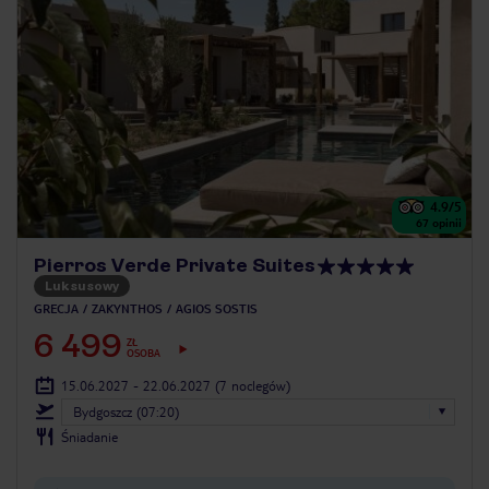
4.9
/5
67
opinii
Pierros Verde Private Suites
Luksusowy
GRECJA
ZAKYNTHOS
AGIOS SOSTIS
6 499
ZŁ
OSOBA
15.06.2027 - 22.06.2027
(7 noclegów)
Bydgoszcz (07:20)
Śniadanie