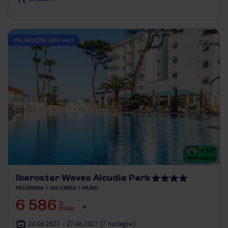
5% ZALICZKI LATO 2027
4.5
/5
3053
opinie
Iberostar Waves Alcudia Park
HISZPANIA
MAJORKA
MURO
6 586
ZŁ
OSOBA
20.06.2027 - 27.06.2027
(7 noclegów)