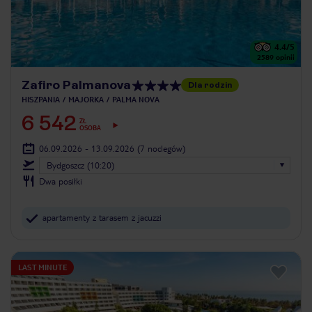
4.4
/5
2589
opinii
Zafiro Palmanova
Dla rodzin
HISZPANIA
MAJORKA
PALMA NOVA
6 542
ZŁ
OSOBA
06.09.2026 - 13.09.2026
(7 noclegów)
Bydgoszcz (10:20)
Dwa posiłki
apartamenty z tarasem z jacuzzi
LAST MINUTE