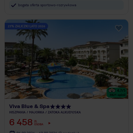
bogata oferta sportowo-rozrywkowa
25% ZALICZKI LATO 2026
4.7
/5
3821
opinii
Viva Blue & Spa
HISZPANIA
MAJORKA
ZATOKA ALKUDYJSKA
6 458
ZŁ
OSOBA
06.09.2026 - 13.09.2026
(7 noclegów)