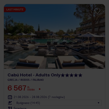
LAST MINUTE
Cabú Hotel - Adults Only
GRECJA
RODOS
FALIRAKI
6 567
ZŁ
OSOBA
21.08.2026 - 28.08.2026
(7 noclegów)
Bydgoszcz (14:45)
Śniadanie