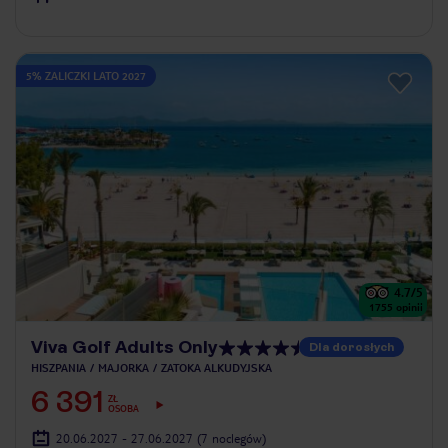
5% ZALICZKI LATO 2027
4.7
/5
1755
opinii
Viva Golf Adults Only
Dla dorosłych
HISZPANIA
MAJORKA
ZATOKA ALKUDYJSKA
6 391
ZŁ
OSOBA
20.06.2027 - 27.06.2027
(7 noclegów)