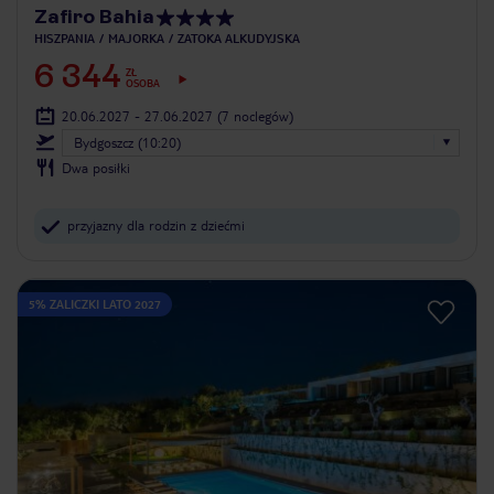
Zafiro Bahia
HISZPANIA
MAJORKA
ZATOKA ALKUDYJSKA
6 344
ZŁ
OSOBA
20.06.2027 - 27.06.2027
(7 noclegów)
Bydgoszcz (10:20)
Dwa posiłki
przyjazny dla rodzin z dziećmi
5% ZALICZKI LATO 2027