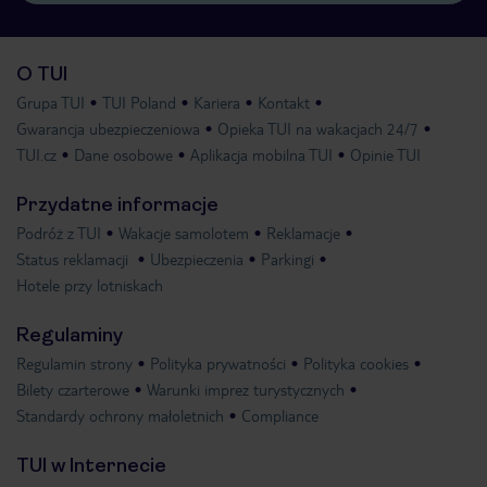
O TUI
Grupa TUI
TUI Poland
Kariera
Kontakt
Gwarancja ubezpieczeniowa
Opieka TUI na wakacjach 24/7
TUI.cz
Dane osobowe
Aplikacja mobilna TUI
Opinie TUI
Przydatne informacje
Podróż z TUI
Wakacje samolotem
Reklamacje
Status reklamacji
Ubezpieczenia
Parkingi
Hotele przy lotniskach
Regulaminy
Regulamin strony
Polityka prywatności
Polityka cookies
Bilety czarterowe
Warunki imprez turystycznych
Standardy ochrony małoletnich
Compliance
TUI w Internecie