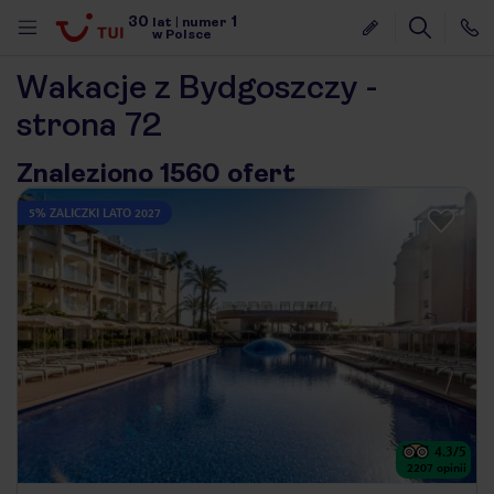
30
1
lat
|
numer
w Polsce
Wakacje z Bydgoszczy -
strona 72
Znaleziono 1560 ofert
5% ZALICZKI LATO 2027
4.3
/5
nute
2207
opinii