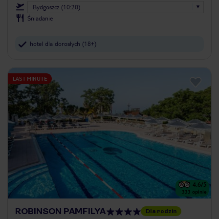
Bydgoszcz (10:20)
Śniadanie
hotel dla dorosłych (18+)
LAST MINUTE
4.6
/5
333
opinie
ROBINSON PAMFILYA
Dla rodzin