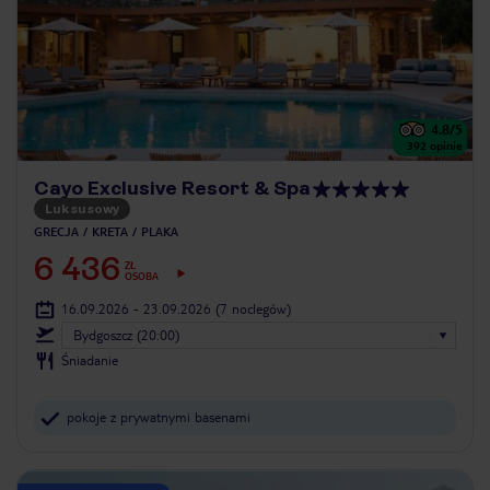
4.8
/5
392
opinie
Cayo Exclusive Resort & Spa
Luksusowy
GRECJA
KRETA
PLAKA
6 436
ZŁ
OSOBA
16.09.2026 - 23.09.2026
(7 noclegów)
Bydgoszcz (20:00)
Śniadanie
pokoje z prywatnymi basenami