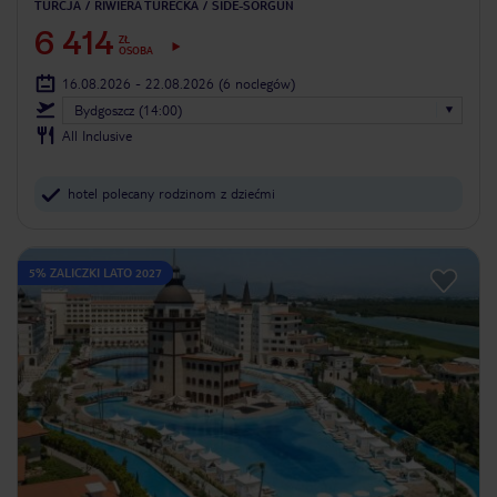
TURCJA
RIWIERA TURECKA
SIDE-SORGUN
6 414
ZŁ
OSOBA
16.08.2026 - 22.08.2026
(6 noclegów)
Bydgoszcz (14:00)
All Inclusive
hotel polecany rodzinom z dziećmi
5% ZALICZKI LATO 2027