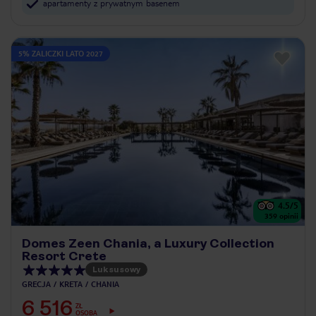
apartamenty z prywatnym basenem
5% ZALICZKI LATO 2027
4.5
/5
359
opinii
Domes Zeen Chania, a Luxury Collection
Resort Crete
Luksusowy
GRECJA
KRETA
CHANIA
6 516
ZŁ
OSOBA