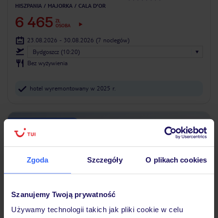
HISZPANIA
MAJORKA
CALA D’OR
6 465
ZŁ
OSOBA
23.08.2026 - 30.08.2026
(7 noclegów)
Bydgoszcz (10:20)
Bez wyżywienia
hotel wyremontowany w 2025 r.
25% ZALICZKI LATO 2026
Zgoda
Szczegóły
O plikach cookies
Szanujemy Twoją prywatność
Używamy technologii takich jak pliki cookie w celu