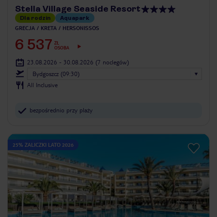
Stella Village Seaside Resort
Dla rodzin
Aquapark
GRECJA
KRETA
HERSONISSOS
6 537
ZŁ
OSOBA
23.08.2026 - 30.08.2026
(7 noclegów)
Bydgoszcz (09:30)
All Inclusive
bezpośrednio przy plaży
25% ZALICZKI LATO 2026