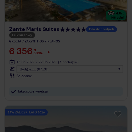
4.8
/5
408
opinii
Zante Maris Suites
Dla dorosłych
Luksusowy
GRECJA
ZAKYNTHOS
PLANOS
6 356
ZŁ
OSOBA
15.06.2027 - 22.06.2027
(7 noclegów)
Bydgoszcz (07:20)
Śniadanie
luksusowe wnętrza
25% ZALICZKI LATO 2026