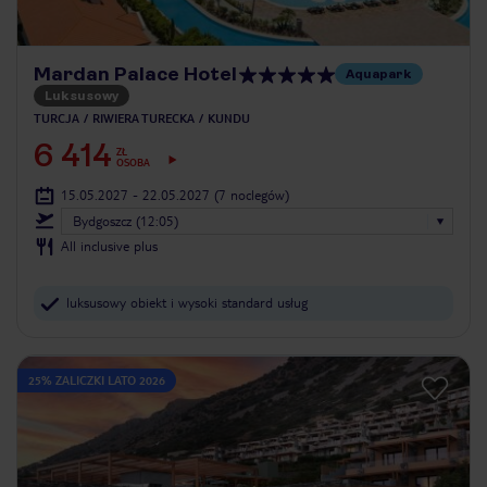
Mardan Palace Hotel
Aquapark
Luksusowy
TURCJA
RIWIERA TURECKA
KUNDU
6 414
ZŁ
OSOBA
15.05.2027 - 22.05.2027
(7 noclegów)
Bydgoszcz (12:05)
All inclusive plus
luksusowy obiekt i wysoki standard usług
25% ZALICZKI LATO 2026