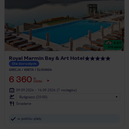
4.4
/5
978
opinii
Royal Marmin Bay & Art Hotel
Dla dorosłych
GRECJA
KRETA
ELOUNDA
6 360
ZŁ
OSOBA
09.09.2026 - 16.09.2026
(7 noclegów)
Bydgoszcz (20:00)
Śniadanie
w pobliżu plaży