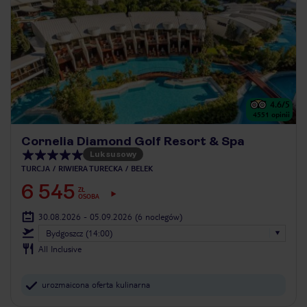
4.6
/5
4551
opinii
Cornelia Diamond Golf Resort & Spa
Luksusowy
TURCJA
RIWIERA TURECKA
BELEK
6 545
ZŁ
OSOBA
30.08.2026 - 05.09.2026
(6 noclegów)
Bydgoszcz (14:00)
All Inclusive
urozmaicona oferta kulinarna