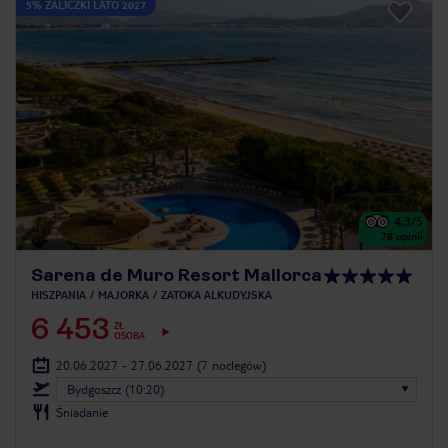
5% ZALICZKI LATO 2027
4.3
/5
78
opinii
Sarena de Muro Resort Mallorca
HISZPANIA
MAJORKA
ZATOKA ALKUDYJSKA
6 453
ZŁ
OSOBA
20.06.2027 - 27.06.2027
(7 noclegów)
Bydgoszcz (10:20)
Śniadanie