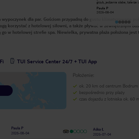
grzyb, jedzenie slabe, talerze i
Teresa K
sztućce w większosci brudne 
Paula P
2026-05-16
odechciewa sie jesc tego i tak
2026-08-04
słabego jedzenia... to nie sa 4
gwiazdki. Absolutnie. 2 - tak. 
na wypoczynek dla par. Gościom przypadną do gustu klimatyzowane po
wymianie pokoju lepiej. Za to
na 5 gwiazdek.... Serwis lata jakby
gą korzystać z hotelowej siłowni, a także pływać w zewnętrznym bas
nosil niesamowite jedzenie, P
o w hotelowej strefie spa. Niewielka, prywatna plaża położona jest 
sprzatajca pokoj jak anioł. Animatorzy
na 5 gwiazdek. Sympatyczni
uśmiechnięci ludzie. Dwa świat
Okolica, lokalizacja bajeczna. W
przepiękne. Wszystko wokół
rekompensuje wrażenia hote
Turcja sie obroniła - to piekny
otwarty kraj, ale hotel.... zarzą
Fi
TUI Service Center 24/7 + TUI App
na wyzszym szczeblu leży a sz
bo potencjał jest. Tam warto b
niestety nie w tym hotelu. Ża
zwykłych pracowników... a ratu
Położenie:
miejsce. Nie wiem jak właścicie
może - remont!
ok. 20 km od centrum Bodrum
bezpośrednio przy plaży
czas dojazdu z lotniska ok. 60 
Paula P
Aśka Ł
2026-08-04
2026-07-04