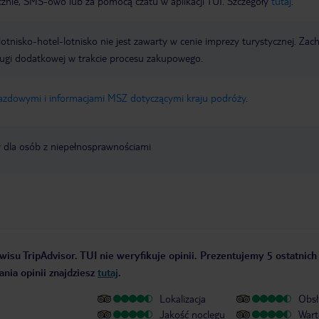
icznie, SMS-owo lub za pomocą czatu w aplikacji TUI. Szczegóły
tutaj
.
e lotnisko-hotel-lotnisko nie jest zawarty w cenie imprezy turystycznej. Za
ługi dodatkowej w trakcie procesu zakupowego.
jazdowymi i informacjami MSZ dotyczącymi kraju podróży
.
y dla osób z niepełnosprawnościami
wisu TripAdvisor. TUI nie weryfikuje opinii. Prezentujemy 5 ostatnich
nia opinii znajdziesz
tutaj
.
Lokalizacja
Obsł
Jakość noclegu
Wart