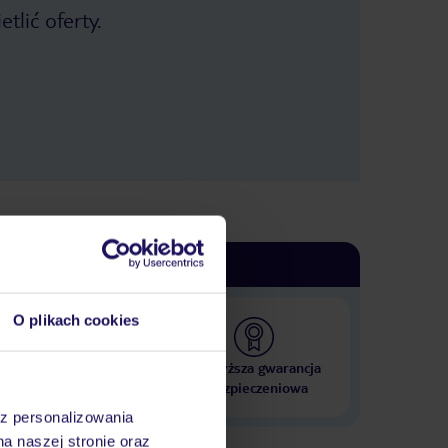
tlić oferty.
O plikach cookies
 000 hoteli w ponad 50
Najwyższa gwarancja
krajach
ubezpieczeniowa
az personalizowania
na naszej stronie oraz