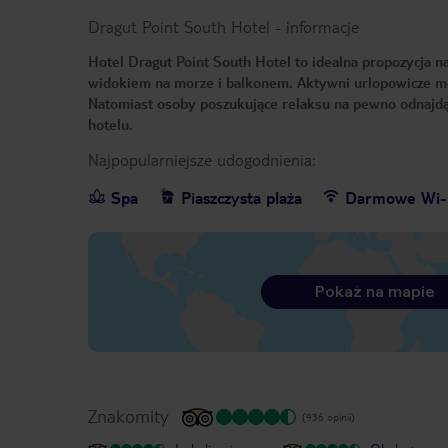
Dragut Point South Hotel
-
informacje
Hotel Dragut Point South Hotel to idealna propozycja 
widokiem na morze i balkonem. Aktywni urlopowicze mo
Natomiast osoby poszukujące relaksu na pewno odnajdą g
hotelu.
Najpopularniejsze udogodnienia:
Spa
Piaszczysta plaża
Darmowe Wi-
Pokaż na mapie
Znakomity
(936 opinii)