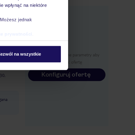
e wpłynąć na niektóre
e
macje
. Możesz jednak
ce prywatności
.
ny od
ezwól na wszystkie
Określ poszczególne parametry aby
wyświetlić ofertę
Konfiguruj ofertę
30,
gana