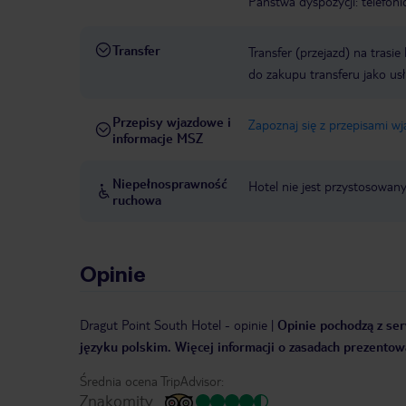
Państwa dyspozycji: telefon
Transfer
Transfer (przejazd) na trasi
do zakupu transferu jako us
Przepisy wjazdowe i
Zapoznaj się z przepisami w
informacje MSZ
Niepełnosprawność
Hotel nie jest przystosowan
ruchowa
Opinie
Dragut Point South Hotel
-
opinie
|
Opinie pochodzą z ser
języku polskim. Więcej informacji o zasadach prezentowa
Średnia ocena TripAdvisor:
Znakomity