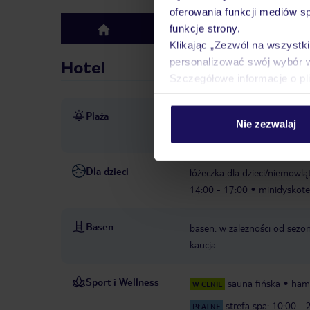
oferowania funkcji mediów s
funkcje strony.
Hotel
Opinie
top
Klikając „Zezwól na wszystk
personalizować swój wybór 
Hotel
Szczegółowe informacje o pl
Plaża
niewielka plaża bezpośredni
Nie zezwalaj
plaży ulicą
leżaki w cenie
Dla dzieci
łóżeczka dla dzieci/niemowląt
14:00 - 17:00
minidyskote
Basen
basen: w zależności od sezonu
kaucja
Sport i Wellness
sauna fińska
ha
W CENIE
strefa spa: 10:00 - 
PŁATNE