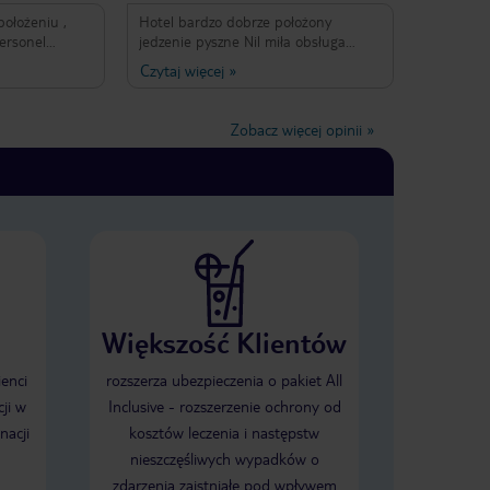
położeniu ,
Hotel bardzo dobrze położony
ersonel
jedzenie pyszne Nil miła obsługa
lnie Nil ,
basen super
Czytaj więcej
»
Zobacz więcej opinii
»
Większość Klientów
ienci
rozszerza ubezpieczenia o pakiet All
ji w
Inclusive - rozszerzenie ochrony od
nacji
kosztów leczenia i następstw
nieszczęśliwych wypadków o
zdarzenia zaistniałe pod wpływem