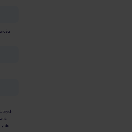
żności
datnych
ować
śmy do