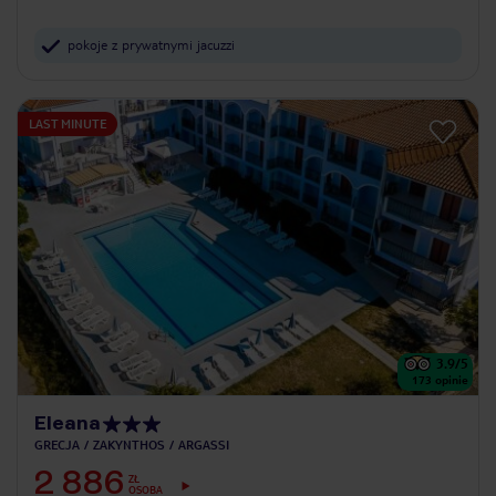
pokoje z prywatnymi jacuzzi
LAST MINUTE
3.9
/5
173
opinie
Eleana
GRECJA
ZAKYNTHOS
ARGASSI
2 886
ZŁ
OSOBA