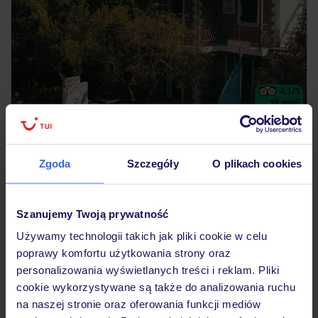
4.1
/5
99
opinii
Studios & Apartments Herodotos
GRECJA
ZAKYNTHOS
LIMNI KERIOU
3 007
Zgoda
Szczegóły
O plikach cookies
ZŁ
OSOBA
28.08.2026 - 04.09.2026
(7 noclegów)
Katowice (03:35)
Szanujemy Twoją prywatność
Bez wyżywienia
Używamy technologii takich jak pliki cookie w celu
poprawy komfortu użytkowania strony oraz
dobra lokalizacja
personalizowania wyświetlanych treści i reklam. Pliki
cookie wykorzystywane są także do analizowania ruchu
na naszej stronie oraz oferowania funkcji mediów
LAST MINUTE