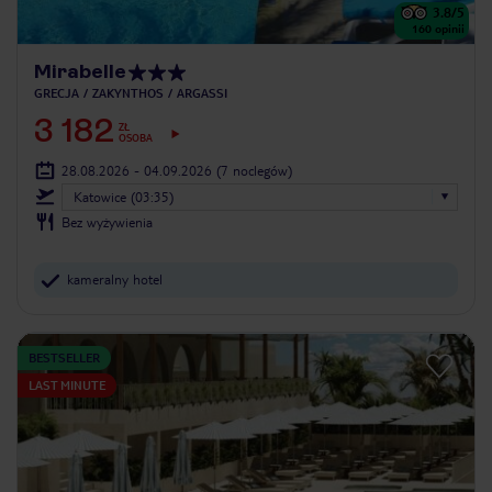
3.8
/5
160
opinii
Mirabelle
GRECJA
ZAKYNTHOS
ARGASSI
3 182
ZŁ
OSOBA
28.08.2026 - 04.09.2026
(7 noclegów)
Katowice (03:35)
Bez wyżywienia
kameralny hotel
BESTSELLER
LAST MINUTE