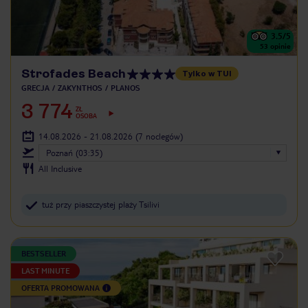
3.5
/5
53
opinie
Strofades Beach
Tylko w TUI
GRECJA
ZAKYNTHOS
PLANOS
3 774
ZŁ
OSOBA
14.08.2026 - 21.08.2026
(7 noclegów)
Poznań (03:35)
All Inclusive
tuż przy piaszczystej plaży Tsilivi
BESTSELLER
LAST MINUTE
OFERTA PROMOWANA