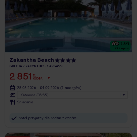
3.8
/5
725
opinii
Zakantha Beach
GRECJA
ZAKYNTHOS
ARGASSI
2 851
ZŁ
OSOBA
28.08.2026 - 04.09.2026
(7 noclegów)
Katowice (03:35)
Śniadanie
hotel przyjazny dla rodzin z dziećmi