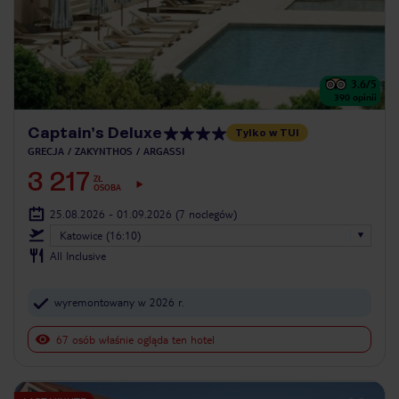
3.6
/5
390
opinii
Captain’s Deluxe
Tylko w TUI
GRECJA
ZAKYNTHOS
ARGASSI
3 217
ZŁ
OSOBA
25.08.2026 - 01.09.2026
(7 noclegów)
Katowice (16:10)
All Inclusive
wyremontowany w 2026 r.
67 osób właśnie ogląda ten hotel