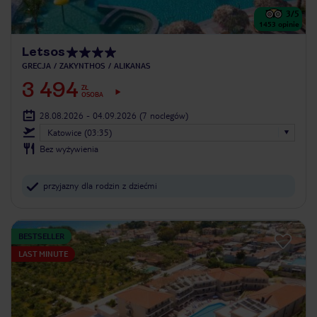
3
/5
1453
opinie
Letsos
GRECJA
ZAKYNTHOS
ALIKANAS
3 494
ZŁ
OSOBA
28.08.2026 - 04.09.2026
(7 noclegów)
Katowice (03:35)
Bez wyżywienia
przyjazny dla rodzin z dziećmi
BESTSELLER
LAST MINUTE