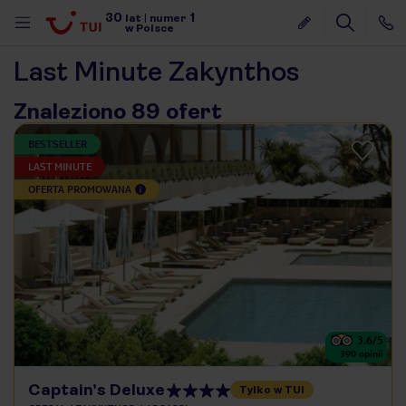
30
1
lat
|
numer
w Polsce
Last Minute Zakynthos
Znaleziono 89 ofert
BESTSELLER
LAST MINUTE
OFERTA PROMOWANA
3.6
/5
390
opinii
nute
Captain’s Deluxe
Tylko w TUI