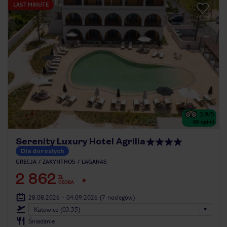
LAST MINUTE
3.9
/5
89
opinii
Serenity Luxury Hotel Agrilia
Dla dorosłych
GRECJA
ZAKYNTHOS
LAGANAS
2 862
ZŁ
OSOBA
28.08.2026 - 04.09.2026
(7 noclegów)
Katowice (03:35)
Śniadanie