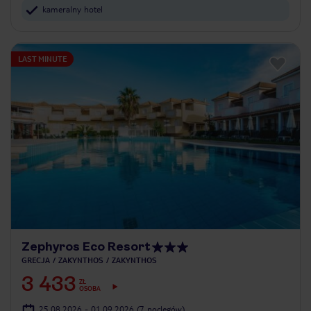
kameralny hotel
LAST MINUTE
Zephyros Eco Resort
GRECJA
ZAKYNTHOS
ZAKYNTHOS
3 433
ZŁ
OSOBA
25.08.2026 - 01.09.2026
(7 noclegów)