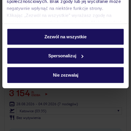
społecznościowych. Brak zgody lub jej wycofanie może
negatywnie wpłynąć na niektóre funkcje strony.
Klikając „Zezwól na wszystkie” wyrażasz zgodę na
umieszczenie wszystkich plików cookie. Możesz jednak
personalizować swój wybór wchodząc w zakładkę
„Szczegóły”
Zezwól na wszystkie
Szczegółowe informacje o plikach cookie znajdziesz
w
polityce plików cookies
oraz
polityce prywatności
.
Spersonalizuj
Nie zezwalaj
Kyprianos Studios & Apartments
GRECJA
ZAKYNTHOS
LIMNI KERIOU
3 154
ZŁ
OSOBA
28.08.2026 - 04.09.2026
(7 noclegów)
Katowice (03:35)
Bez wyżywienia