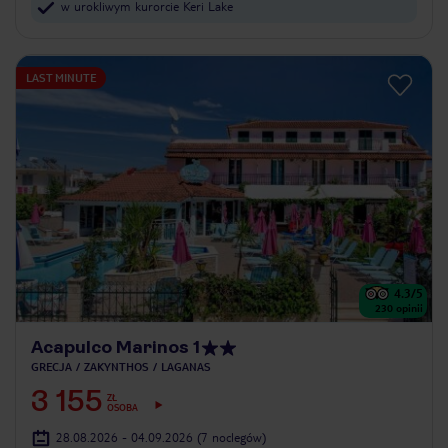
w urokliwym kurorcie Keri Lake
LAST MINUTE
4.3
/5
230
opinii
Acapulco Marinos 1
GRECJA
ZAKYNTHOS
LAGANAS
3 155
ZŁ
OSOBA
28.08.2026 - 04.09.2026
(7 noclegów)