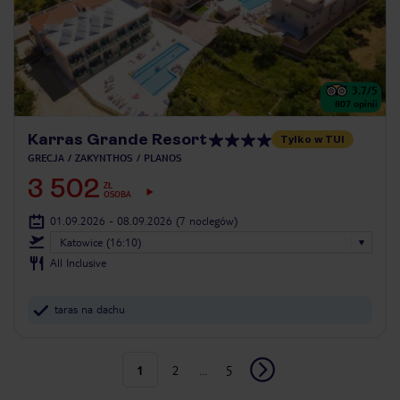
3.7
/5
807
opinii
Karras Grande Resort
Tylko w TUI
GRECJA
ZAKYNTHOS
PLANOS
3 502
ZŁ
OSOBA
01.09.2026 - 08.09.2026
(7 noclegów)
Katowice (16:10)
All Inclusive
taras na dachu
1
2
...
5