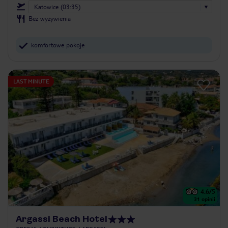
Katowice (03:35)
Bez wyżywienia
komfortowe pokoje
LAST MINUTE
4.6
/5
31
opinii
Argassi Beach Hotel