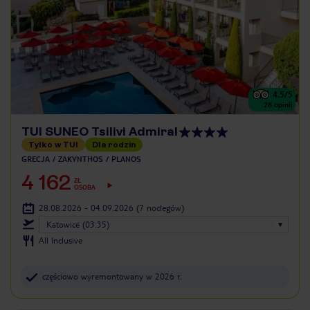
4.5
/5
28
opinii
TUI SUNEO Tsilivi Admiral
Tylko w TUI
Dla rodzin
GRECJA
ZAKYNTHOS
PLANOS
4 162
ZŁ
OSOBA
28.08.2026 - 04.09.2026
(7 noclegów)
Katowice (03:35)
All Inclusive
częściowo wyremontowany w 2026 r.