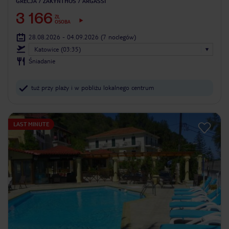
GRECJA
ZAKYNTHOS
ARGASSI
3 166
ZŁ
OSOBA
28.08.2026 - 04.09.2026
(7 noclegów)
Katowice (03:35)
Śniadanie
tuż przy plaży i w pobliżu lokalnego centrum
LAST MINUTE