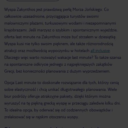
Wyspa Zakynthos jest prawdziwą perłą Morza Jońskiego. Co
całkowicie uzasadnione, przyciągająca turystów swoimi
malowniczymi plażami, turkusowymi wodami i niezapomnianymi
krajobrazami. Jeśli marzysz o szybkim i spontanicznym wyjeździe,
oferta last minute na Zakynthos może być strzałem w dziesiątkę.
Wyspa kusi nie tylko swoim pięknem, ale także różnorodnością
atrakcji oraz możliwością wypoczynku w hotelach
all inclusive
.
Dlaczego więc warto rozważyć wakacje last minute? To także szansa
na spontaniczne odkrycie jednego z najpiękniejszych zakątków
Grecji, bez konieczności planowania z dużym wyprzedzeniem.
Opcja Last minute to doskonałe rozwiązanie dla tych, którzy cenią
sobie elastyczność i chcą unikać długotrwałego planowania. Wiele
biur podróży oferuje atrakcyjne pakiety, dzięki którym można
wyruszyć na tę piękną grecką wyspę w przeciągu zaledwie kilku dni.
To idealna opcja, by oderwać się od codziennych obowiązków i
zrelaksować się w rajskim otoczeniu wyspy.