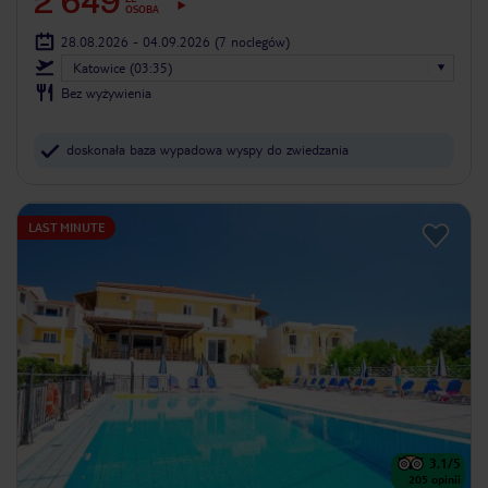
2 649
OSOBA
28.08.2026 - 04.09.2026
(7 noclegów)
Katowice (03:35)
Bez wyżywienia
doskonała baza wypadowa wyspy do zwiedzania
LAST MINUTE
3.1
/5
205
opinii