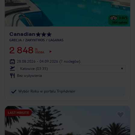
3.9
/5
584
opinie
Canadian
GRECJA
ZAKYNTHOS
LAGANAS
2 848
ZŁ
OSOBA
28.08.2026 - 04.09.2026
(7 noclegów)
Katowice (03:35)
Bez wyżywienia
Wybór Roku w portalu TripAdvisor
LAST MINUTE