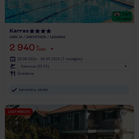
3.6
/5
471
opinii
Karras
GRECJA
ZAKYNTHOS
LAGANAS
2 940
ZŁ
OSOBA
28.08.2026 - 04.09.2026
(7 noclegów)
Katowice (03:35)
Śniadanie
kameralny obiekt
LAST MINUTE