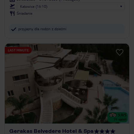
Katowice (16:10)
Śniadanie
przyjazny dla rodzin z dziećmi
LAST MINUTE
3.9
/5
71
opinii
Gerakas Belvedere Hotel & Spa