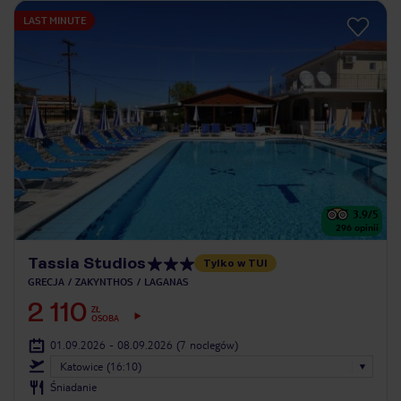
LAST MINUTE
3.9
/5
296
opinii
Tassia Studios
Tylko w TUI
GRECJA
ZAKYNTHOS
LAGANAS
2 110
ZŁ
OSOBA
01.09.2026 - 08.09.2026
(7 noclegów)
Katowice (16:10)
Śniadanie