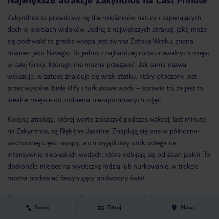
Zakynthos to prawdziwy raj dla miłośników natury i zapierających
dech w piersiach widoków. Jedną z największych atrakcji, jaką może
się pochwalić ta grecka wyspa jest słynna Zatoka Wraku, znana
również jako Navagio. To jedno z najbardziej rozpoznawalnych miejsc
w całej Grecji, którego nie można przegapić. Jak sama nazwa
wskazuje, w zatoce znajduje się wrak statku, który otoczony jest
przez wysokie, białe klify i turkusowe wody – sprawia to, że jest to
idealne miejsce do zrobienia niezapomnianych zdjęć.
Kolejną atrakcją, której warto zobaczyć podczas wakacji last minute
na Zakynthos, są Błękitne Jaskinie. Znajdują się one w północno-
wschodniej części wyspy, a ich wyjątkowy urok polega na
intensywnie niebieskich wodach, które odbijają się od ścian jaskiń. To
doskonałe miejsce na wycieczkę łodzią lub nurkowanie, w trakcie
można podziwiać fascynujący podwodny świat.
Nie można zapomnieć także o plaży Laganas, która jest jedną z
Sortuj
Filtruj
Mapa
najdłuższych i najpiękniejszych na całej wyspie. To idealne miejsce na