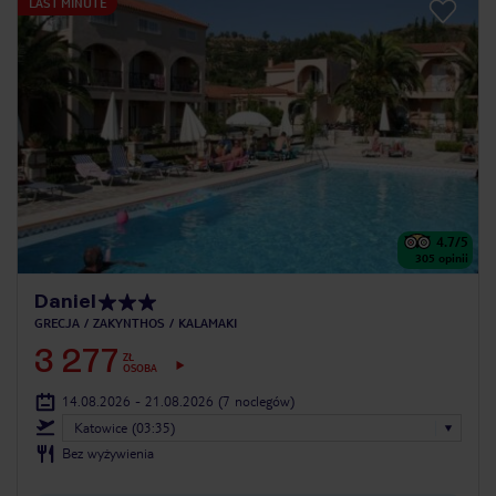
LAST MINUTE
4.7
/5
305
opinii
Daniel
GRECJA
ZAKYNTHOS
KALAMAKI
3 277
ZŁ
OSOBA
14.08.2026 - 21.08.2026
(7 noclegów)
Katowice (03:35)
Bez wyżywienia