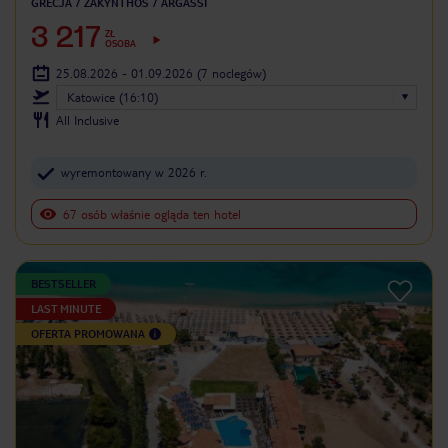
GRECJA
ZAKYNTHOS
ARGASSI
3 217
ZŁ
OSOBA
25.08.2026 - 01.09.2026
(7 noclegów)
Katowice (16:10)
All Inclusive
wyremontowany w 2026 r.
67 osób właśnie ogląda ten hotel
BESTSELLER
LAST MINUTE
OFERTA PROMOWANA