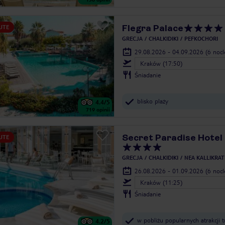
Flegra Palace
UTE
GRECJA
CHALKIDIKI
PEFKOCHORI
29.08.2026 - 04.09.2026
(6 noc
Kraków (17:50)
Śniadanie
blisko plaży
4.4
/5
719
opinii
Secret Paradise Hotel
UTE
GRECJA
CHALKIDIKI
NEA KALLIKRAT
26.08.2026 - 01.09.2026
(6 noc
Kraków (11:25)
Śniadanie
w pobliżu popularnych atrakcji t
4.2
/5