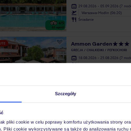
29.08.2026 - 05.09.2026
(7 noc
Warszawa-Modlin (06:20)
Śniadanie
4
/5
65
opinii
Ammon Garden
UTE
GRECJA
CHALKIDIKI
PEFKOCHORI
18.08.2026 - 25.08.2026
(7 noc
Warszawa-Modlin (06:15)
Śniadanie
kameralny obiekt
3.6
/5
89
opinii
Szczegóły
Palladium Hotel
UTE
ść
GRECJA
CHALKIDIKI
KRIOPIGI
29.08.2026 - 04.09.2026
(6 noc
jak pliki cookie w celu poprawy komfortu użytkowania strony or
Kraków (17:50)
m. Pliki cookie wykorzystywane są także do analizowania ruchu 