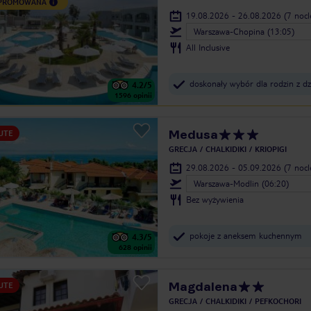
 PROMOWANA
19.08.2026 - 26.08.2026
(7 noc
Warszawa-Chopina (13:05)
All Inclusive
doskonały wybór dla rodzin z dz
4.2
/5
1596
opinii
Medusa
UTE
GRECJA
CHALKIDIKI
KRIOPIGI
29.08.2026 - 05.09.2026
(7 noc
Warszawa-Modlin (06:20)
Bez wyżywienia
pokoje z aneksem kuchennym
4.3
/5
628
opinii
Magdalena
UTE
GRECJA
CHALKIDIKI
PEFKOCHORI