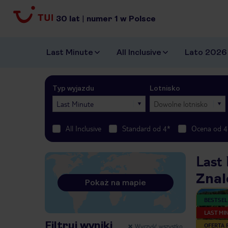
30
lat
|
numer
1
w Polsce
Last Minute
All Inclusive
Lato 2026
Typ wyjazdu
Lotnisko
Last Minute
Dowolne lotnisko
All Inclusive
Standard od 4*
Ocena od 4
Last 
Znal
Pokaż na mapie
BESTSEL
LAST MI
Filtruj wyniki
Wyczyść wszystko
OFERTA