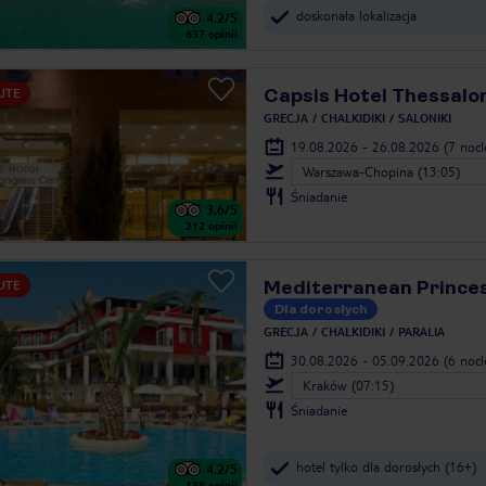
doskonała lokalizacja
4.2
/5
637
opinii
Capsis Hotel Thessalon
UTE
GRECJA
CHALKIDIKI
SALONIKI
19.08.2026 - 26.08.2026
(7 noc
Warszawa-Chopina (13:05)
Śniadanie
3.6
/5
212
opinii
Mediterranean Prince
UTE
Dla dorosłych
GRECJA
CHALKIDIKI
PARALIA
30.08.2026 - 05.09.2026
(6 noc
Kraków (07:15)
Śniadanie
hotel tylko dla dorosłych (16+)
4.2
/5
138
opinii