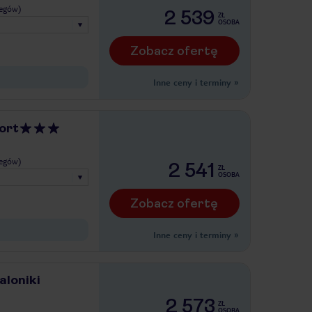
legów)
2 539
ZŁ
OSOBA
Zobacz ofertę
Inne ceny i terminy
»
ort
legów)
2 541
ZŁ
OSOBA
Zobacz ofertę
Inne ceny i terminy
»
aloniki
2 573
ZŁ
OSOBA