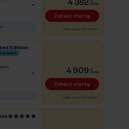
4 382
ZŁ
OSOBA
Zobacz ofertę
ra
Inne ceny i terminy
»
ted Edition
Aquapark
legów)
4 909
ZŁ
OSOBA
Zobacz ofertę
Inne ceny i terminy
»
ess