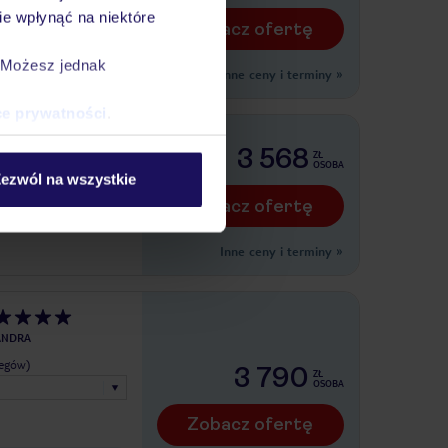
e wpłynąć na niektóre
Zobacz ofertę
. Możesz jednak
.
Inne ceny i terminy
»
ce prywatności
.
3 568
ZŁ
ASANDRA
OSOBA
ezwól na wszystkie
legów)
Zobacz ofertę
Inne ceny i terminy
»
ANDRA
legów)
3 790
ZŁ
OSOBA
Zobacz ofertę