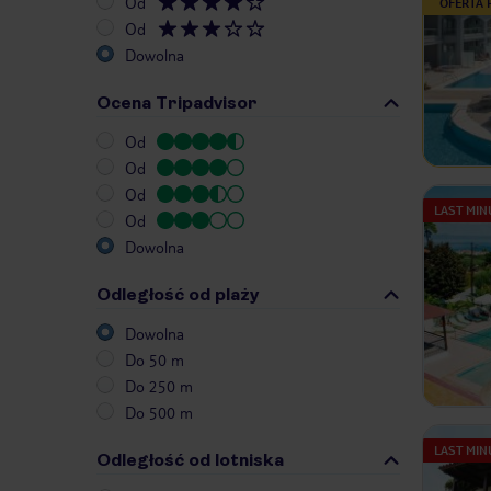
Od
OFERTA
Od
Dowolna
Ocena Tripadvisor
Od
Od
Od
LAST MIN
Od
Dowolna
Odległość od plaży
Dowolna
Do 50 m
Do 250 m
Do 500 m
LAST MIN
Odległość od lotniska