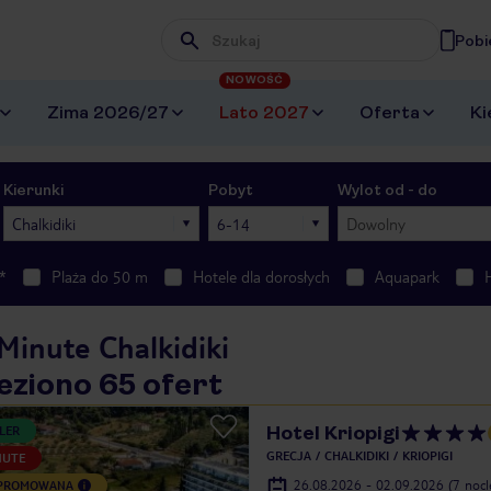
Pobi
Wpisz frazę, której szukasz
NOWOŚĆ
Zima 2026/27
Lato 2027
Oferta
Ki
Kierunki
Pobyt
Wylot od - do
Chalkidiki
6-14
Dowolny
*
Plaża do 50 m
Hotele dla dorosłych
Aquapark
Minute Chalkidiki
eziono 65 ofert
Hotel Kriopigi
LER
GRECJA
CHALKIDIKI
KRIOPIGI
NUTE
26.08.2026 - 02.09.2026
(7 noc
 PROMOWANA