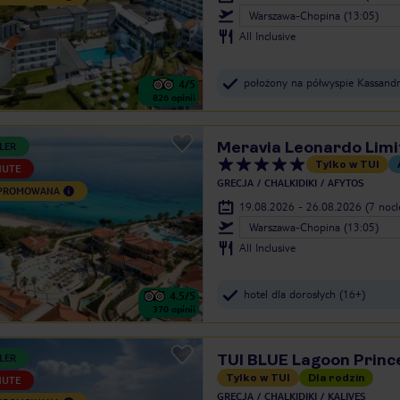
Warszawa-Chopina (13:05)
All Inclusive
położony na półwyspie Kassand
4
/5
826
opinii
Meravia Leonardo Limi
LER
Tylko w TUI
NUTE
GRECJA
CHALKIDIKI
AFYTOS
 PROMOWANA
19.08.2026 - 26.08.2026
(7 noc
Warszawa-Chopina (13:05)
All Inclusive
hotel dla dorosłych (16+)
4.5
/5
370
opinii
TUI BLUE Lagoon Princ
LER
Tylko w TUI
Dla rodzin
NUTE
GRECJA
CHALKIDIKI
KALIVES