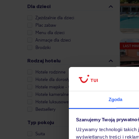
Dla dzieci
Zjeżdzalnie dla dzieci
Plac zabaw
Menu dla dzieci
Animacje dla dzieci
LAST MIN
Brodziki
Rodzaj hotelu
Hotele rodzinne
Hotele dla dorosłych
Hotele miejskie - City Break
Hotele kameralne
Zgoda
Hotele luksusowe
Bestsellery
LAST MIN
Szanujemy Twoją prywatno
Typ pokoju
Używamy technologii takich 
Suita
wyświetlanych treści i rekla