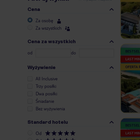
Cena
Za osobę
Za wszystkich
Cena za wszystkich
BESTSEL
od
do
LAST MI
Wyżywienie
OFERTA
All Inclusive
Trzy posiłki
Dwa posiłki
Śniadanie
Bez wyżywienia
Standard hotelu
BESTSEL
Od
LAST MI