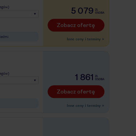
legów)
5 079
ZŁ
OSOBA
Zobacz ofertę
iećmi
Inne ceny i terminy
»
legów)
1 861
ZŁ
OSOBA
Zobacz ofertę
Inne ceny i terminy
»