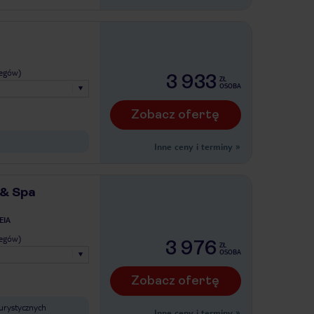
legów)
3 933
ZŁ
OSOBA
Zobacz ofertę
Inne ceny i terminy
»
 & Spa
EIA
legów)
3 976
ZŁ
OSOBA
Zobacz ofertę
urystycznych
Inne ceny i terminy
»