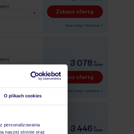
legów)
Zobacz ofertę
Inne ceny i terminy
»
legów)
3 078
ZŁ
OSOBA
Zobacz ofertę
Inne ceny i terminy
»
O plikach cookies
legów)
az personalizowania
3 446
ZŁ
OSOBA
na naszej stronie oraz