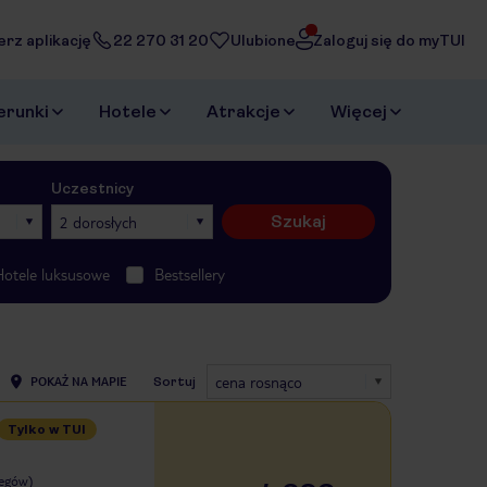
erz aplikację
22 270 31 20
Ulubione
Zaloguj się do myTUI
erunki
Hotele
Atrakcje
Więcej
Uczestnicy
Szukaj
2 dorosłych
Hotele luksusowe
Bestsellery
cena rosnąco
POKAŻ NA MAPIE
Sortuj
Tylko w TUI
legów)