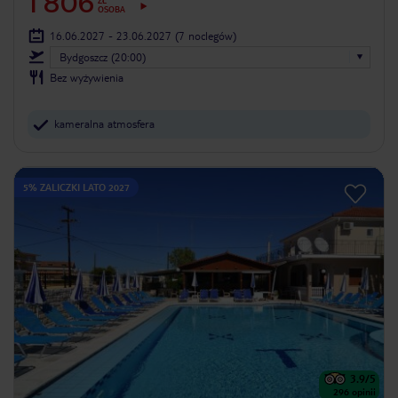
1 806
ZŁ
OSOBA
16.06.2027 - 23.06.2027
(7 noclegów)
Bydgoszcz (20:00)
Bez wyżywienia
kameralna atmosfera
5% ZALICZKI LATO 2027
3.9
/5
296
opinii