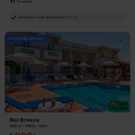
Śniadanie
kameralny hotel dla dorosłych (17+)
5% ZALICZKI LATO 2027
4.4
/5
394
opinie
Sisi Breeze
GRECJA
KRETA
SISSI