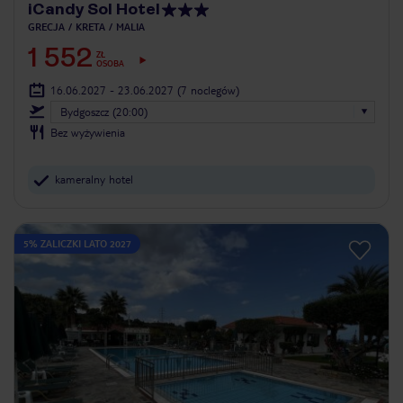
iCandy Sol Hotel
GRECJA
KRETA
MALIA
1 552
ZŁ
OSOBA
16.06.2027 - 23.06.2027
(7 noclegów)
Bydgoszcz (20:00)
Bez wyżywienia
kameralny hotel
5% ZALICZKI LATO 2027