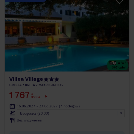
4.3
/5
397
opinii
Villea Village
GRECJA
KRETA
MAKRI GIALLOS
1 767
ZŁ
OSOBA
16.06.2027 - 23.06.2027
(7 noclegów)
Bydgoszcz (20:00)
Bez wyżywienia