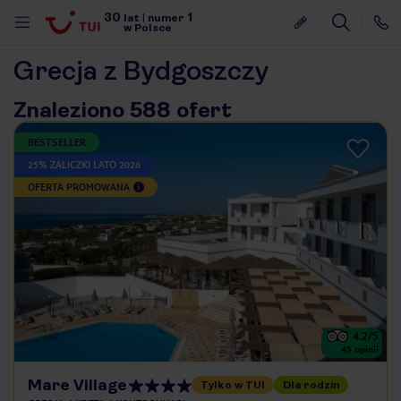
30
1
lat
|
numer
w Polsce
Grecja z Bydgoszczy
Znaleziono 588 ofert
BESTSELLER
25% ZALICZKI LATO 2026
OFERTA PROMOWANA
4.2
/5
45
opinii
nute
Mare Village
Tylko w TUI
Dla rodzin