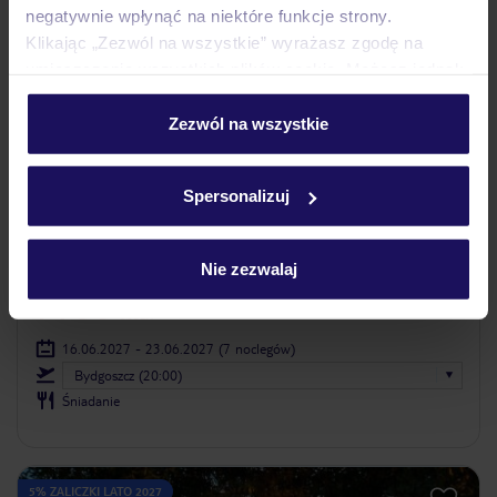
negatywnie wpłynąć na niektóre funkcje strony.
Klikając „Zezwól na wszystkie” wyrażasz zgodę na
umieszczenie wszystkich plików cookie. Możesz jednak
personalizować swój wybór wchodząc w zakładkę
„Szczegóły”
Zezwól na wszystkie
Szczegółowe informacje o plikach cookie znajdziesz
w
polityce plików cookies
oraz
polityce prywatności
.
4.3
/5
Spersonalizuj
210
opinii
Oasis Skaleta
Nie zezwalaj
GRECJA
KRETA
RETHYMNO
1 760
ZŁ
OSOBA
16.06.2027 - 23.06.2027
(7 noclegów)
Bydgoszcz (20:00)
Śniadanie
5% ZALICZKI LATO 2027