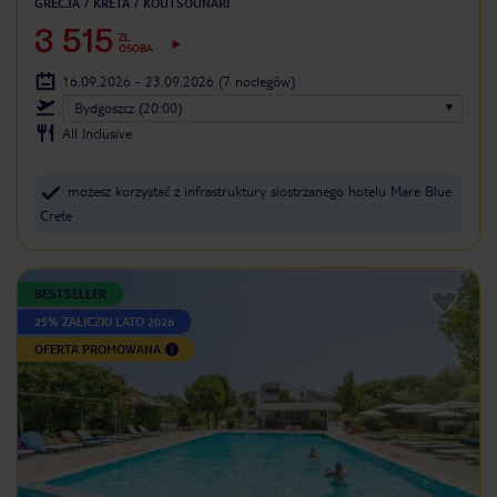
GRECJA
KRETA
KOUTSOUNARI
3 515
ZŁ
OSOBA
16.09.2026 - 23.09.2026
(7 noclegów)
Bydgoszcz (20:00)
All Inclusive
możesz korzystać z infrastruktury siostrzanego hotelu Mare Blue
Crete
BESTSELLER
25% ZALICZKI LATO 2026
OFERTA PROMOWANA