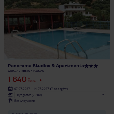
Panorama Studios & Apartments
GRECJA
KRETA
PLAKIAS
1 640
ZŁ
OSOBA
07.07.2027 - 14.07.2027
(7 noclegów)
Bydgoszcz (20:00)
Bez wyżywienia
basen dla dzieci