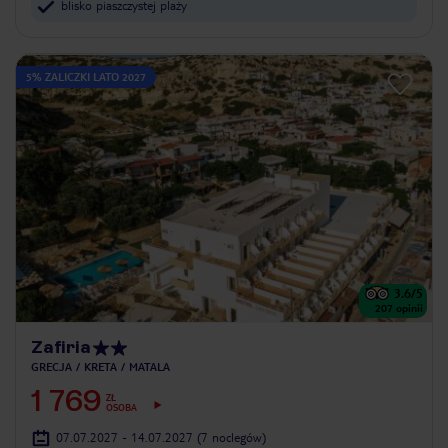
blisko piaszczystej plaży
5% ZALICZKI LATO 2027
3.6
/5
207
opinii
Zafiria
GRECJA
KRETA
MATALA
1 769
ZŁ
OSOBA
07.07.2027 - 14.07.2027
(7 noclegów)