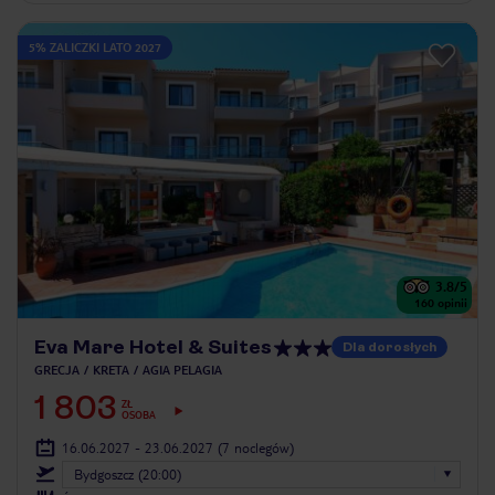
5% ZALICZKI LATO 2027
3.8
/5
160
opinii
Eva Mare Hotel & Suites
Dla dorosłych
GRECJA
KRETA
AGIA PELAGIA
1 803
ZŁ
OSOBA
16.06.2027 - 23.06.2027
(7 noclegów)
Bydgoszcz (20:00)