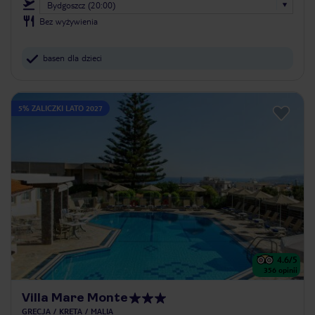
Bydgoszcz (20:00)
Bez wyżywienia
basen dla dzieci
5% ZALICZKI LATO 2027
4.6
/5
356
opinii
Villa Mare Monte
GRECJA
KRETA
MALIA