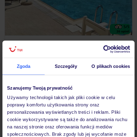
5
/5
26
opinii
Soho Blue City Hotels
GRECJA
KRETA
HERSONISSOS
1 759
ZŁ
OSOBA
Zgoda
Szczegóły
O plikach cookies
30.05.2027 - 06.06.2027
(7 noclegów)
Bydgoszcz (09:30)
Śniadanie
Szanujemy Twoją prywatność
Używamy technologii takich jak pliki cookie w celu
eleganckie wnętrza
poprawy komfortu użytkowania strony oraz
personalizowania wyświetlanych treści i reklam. Pliki
cookie wykorzystywane są także do analizowania ruchu
5% ZALICZKI LATO 2027
na naszej stronie oraz oferowania funkcji mediów
społecznościowych. Brak zgody lub jej wycofanie może