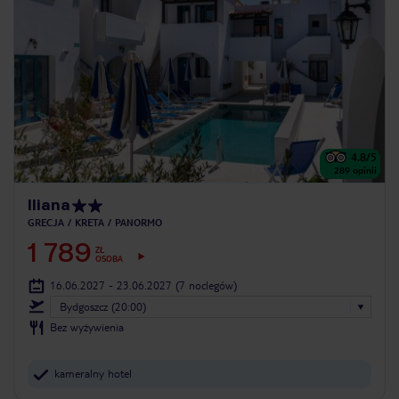
4.8
/5
289
opinii
Iliana
GRECJA
KRETA
PANORMO
1 789
ZŁ
OSOBA
16.06.2027 - 23.06.2027
(7 noclegów)
Bydgoszcz (20:00)
Bez wyżywienia
kameralny hotel