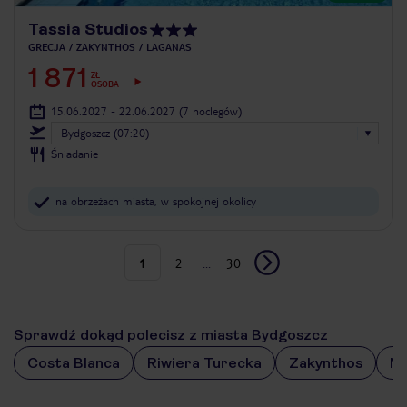
Tassia Studios
GRECJA
ZAKYNTHOS
LAGANAS
1 871
ZŁ
OSOBA
15.06.2027 - 22.06.2027
(7 noclegów)
Bydgoszcz (07:20)
Śniadanie
na obrzeżach miasta, w spokojnej okolicy
1
2
...
30
Sprawdź dokąd polecisz z miasta Bydgoszcz
Costa Blanca
Riwiera Turecka
Zakynthos
Ma