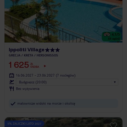
4.1
/5
55
opinii
Ippoliti Village
GRECJA
KRETA
HERSONISSOS
1 625
ZŁ
OSOBA
16.06.2027 - 23.06.2027
(7 noclegów)
Bydgoszcz (20:00)
Bez wyżywienia
malownicze widoki na morze i okolicę
5% ZALICZKI LATO 2027