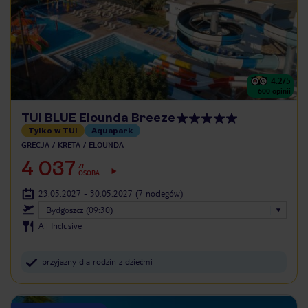
4.2
/5
600
opinii
TUI BLUE Elounda Breeze
Tylko w TUI
Aquapark
GRECJA
KRETA
ELOUNDA
4 037
ZŁ
OSOBA
23.05.2027 - 30.05.2027
(7 noclegów)
Bydgoszcz (09:30)
All Inclusive
przyjazny dla rodzin z dziećmi