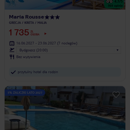
4.7
/5
503
opinie
Maria Rousse
GRECJA
KRETA
MALIA
1 735
ZŁ
OSOBA
16.06.2027 - 23.06.2027
(7 noclegów)
Bydgoszcz (20:00)
Bez wyżywienia
przytulny hotel dla rodzin
5% ZALICZKI LATO 2027