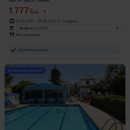
GRECJA
KRETA
CHANIA
1 777
ZŁ
OSOBA
02.06.2027 - 09.06.2027
(7 noclegów)
Bydgoszcz (20:00)
Bez wyżywienia
komfortowe pokoje
5% ZALICZKI LATO 2027