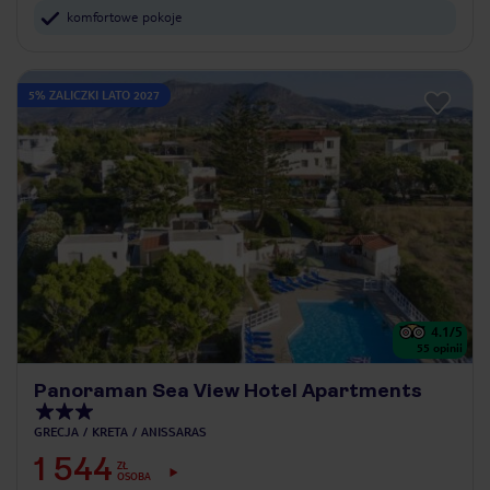
komfortowe pokoje
5% ZALICZKI LATO 2027
4.1
/5
55
opinii
Panoraman Sea View Hotel Apartments
GRECJA
KRETA
ANISSARAS
1 544
ZŁ
OSOBA