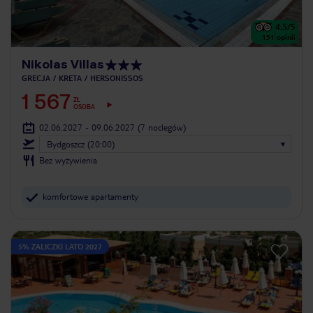
4.5
/5
151
opinii
Nikolas Villas
GRECJA
KRETA
HERSONISSOS
1 567
ZŁ
OSOBA
02.06.2027 - 09.06.2027
(7 noclegów)
Bydgoszcz (20:00)
Bez wyżywienia
komfortowe apartamenty
5% ZALICZKI LATO 2027