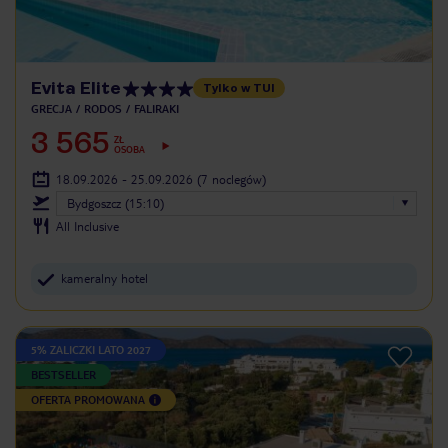
Evita Elite
Tylko w TUI
GRECJA
RODOS
FALIRAKI
3 565
ZŁ
OSOBA
18.09.2026 - 25.09.2026
(7 noclegów)
Bydgoszcz (15:10)
All Inclusive
kameralny hotel
5% ZALICZKI LATO 2027
BESTSELLER
OFERTA PROMOWANA