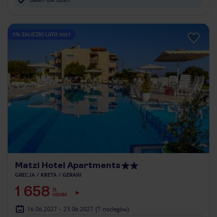
5% ZALICZKI LATO 2027
Matzi Hotel Apartments
GRECJA
KRETA
GERANI
1 658
ZŁ
OSOBA
16.06.2027 - 23.06.2027
(7 noclegów)