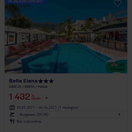
5% ZALICZKI LATO 2027
4
/5
179
opinii
Bella Elena
GRECJA
KRETA
MALIA
1 432
ZŁ
OSOBA
30.05.2027 - 06.06.2027
(7 noclegów)
Bydgoszcz (09:30)
Bez wyżywienia