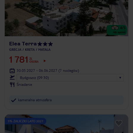
4
/5
46
opinii
Elea Terra
GRECJA
KRETA
MATALA
1 781
ZŁ
OSOBA
30.05.2027 - 06.06.2027
(7 noclegów)
Bydgoszcz (09:30)
Śniadanie
kameralna atmosfera
5% ZALICZKI LATO 2027