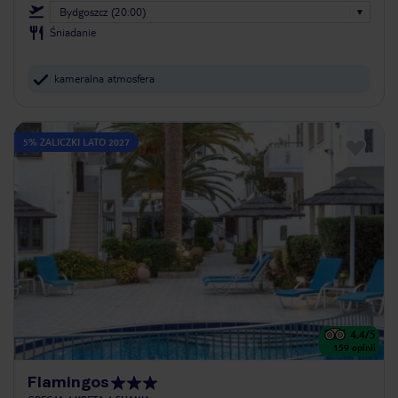
Bydgoszcz (20:00)
Śniadanie
kameralna atmosfera
5% ZALICZKI LATO 2027
4.4
/5
159
opinii
Flamingos