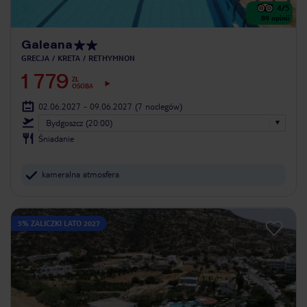
4
/5
89
opinii
Galeana
GRECJA
KRETA
RETHYMNON
1 779
ZŁ
OSOBA
02.06.2027 - 09.06.2027
(7 noclegów)
Bydgoszcz (20:00)
Śniadanie
kameralna atmosfera
5% ZALICZKI LATO 2027