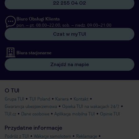
22 255 04 02
Biuro Obsługi Klienta
pon. – pt. 08:00–22:00, sob. – niedz. 09:00–21:00
Czat w myTUI
Biura stacjonarne
Znajdź na mapie
O TUI
Grupa TUI
TUI Poland
Kariera
Kontakt
Gwarancja ubezpieczeniowa
Opieka TUI na wakacjach 24/7
TUI.cz
Dane osobowe
Aplikacja mobilna TUI
Opinie TUI
Przydatne informacje
Podróż z TUI
Wakacje samolotem
Reklamacje