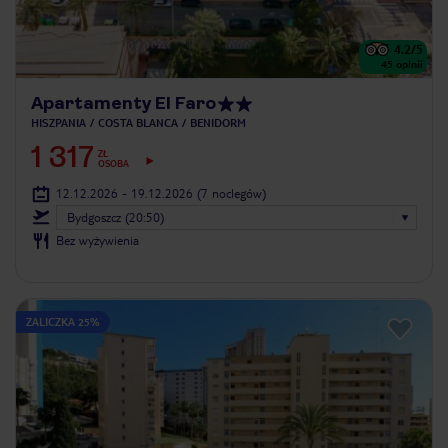
4.2
/5
45
opinii
Apartamenty El Faro
HISZPANIA
COSTA BLANCA
BENIDORM
1 317
ZŁ
OSOBA
12.12.2026 - 19.12.2026
(7 noclegów)
Bydgoszcz (20:50)
Bez wyżywienia
ZALICZKA 25%