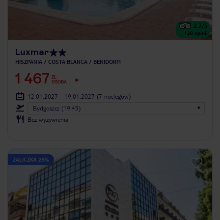
2.7
/5
128
opinii
Luxmar
HISZPANIA
COSTA BLANCA
BENIDORM
1 467
ZŁ
OSOBA
12.01.2027 - 19.01.2027
(7 noclegów)
Bydgoszcz (19:45)
Bez wyżywienia
ZALICZKA 25%