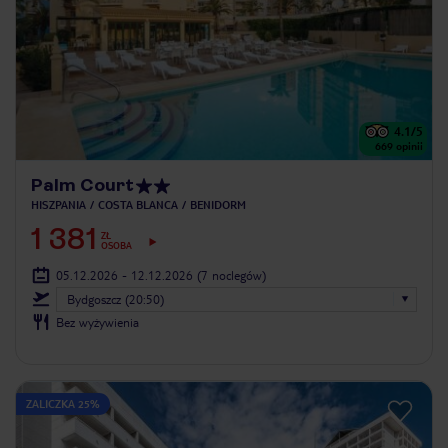
4.1
/5
669
opinii
Palm Court
HISZPANIA
COSTA BLANCA
BENIDORM
1 381
ZŁ
OSOBA
05.12.2026 - 12.12.2026
(7 noclegów)
Bydgoszcz (20:50)
Bez wyżywienia
ZALICZKA 25%