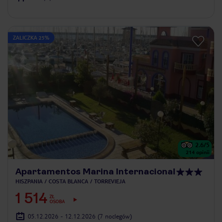
ZALICZKA 25%
2.6
/5
214
opinii
Apartamentos Marina Internacional
HISZPANIA
COSTA BLANCA
TORREVIEJA
1 514
ZŁ
OSOBA
05.12.2026 - 12.12.2026
(7 noclegów)