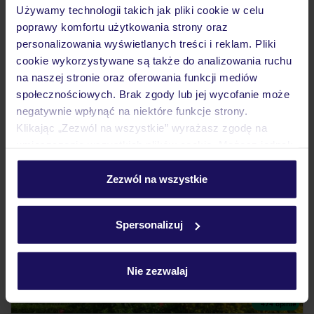
HISZPANIA
COSTA BLANCA
BENIDORM
Używamy technologii takich jak pliki cookie w celu
1 440
ZŁ
poprawy komfortu użytkowania strony oraz
OSOBA
personalizowania wyświetlanych treści i reklam. Pliki
12.12.2026 - 19.12.2026
(7 noclegów)
cookie wykorzystywane są także do analizowania ruchu
Bydgoszcz (20:50)
na naszej stronie oraz oferowania funkcji mediów
Bez wyżywienia
społecznościowych. Brak zgody lub jej wycofanie może
negatywnie wpłynąć na niektóre funkcje strony.
Klikając „Zezwól na wszystkie” wyrażasz zgodę na
ZALICZKA 25%
umieszczenie wszystkich plików cookie. Możesz jednak
personalizować swój wybór wchodząc w zakładkę
„Szczegóły”
Zezwól na wszystkie
Szczegółowe informacje o plikach cookie znajdziesz
w
polityce plików cookies
oraz
polityce prywatności
.
Spersonalizuj
Nie zezwalaj
3.9
/5
474
opinie