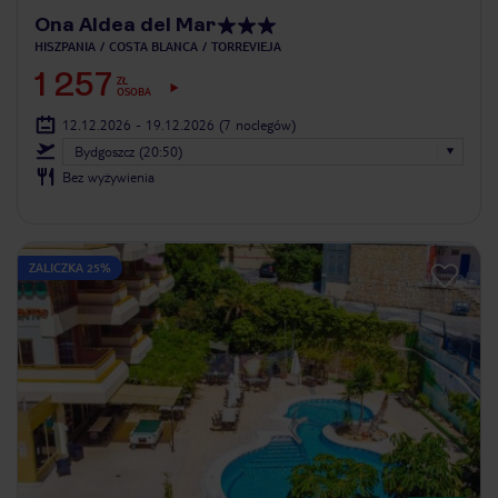
Ona Aldea del Mar
HISZPANIA
COSTA BLANCA
TORREVIEJA
1 257
ZŁ
OSOBA
12.12.2026 - 19.12.2026
(7 noclegów)
Bydgoszcz (20:50)
Bez wyżywienia
ZALICZKA 25%