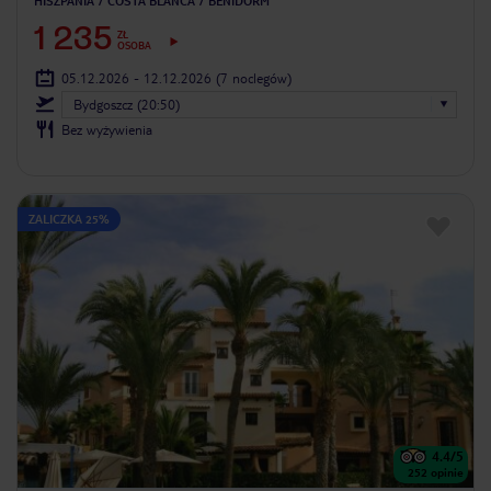
HISZPANIA
COSTA BLANCA
BENIDORM
1 235
ZŁ
OSOBA
05.12.2026 - 12.12.2026
(7 noclegów)
Bydgoszcz (20:50)
Bez wyżywienia
ZALICZKA 25%
4.4
/5
252
opinie