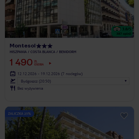
3.8
/5
387
opinii
Montesol
HISZPANIA
COSTA BLANCA
BENIDORM
1 490
ZŁ
OSOBA
12.12.2026 - 19.12.2026
(7 noclegów)
Bydgoszcz (20:50)
Bez wyżywienia
ZALICZKA 25%