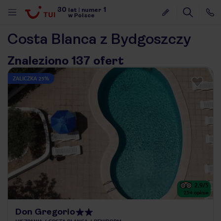
30
1
lat
|
numer
w Polsce
Costa Blanca z Bydgoszczy
Znaleziono 137 ofert
ZALICZKA 25%
2.9
/5
254
opinie
nute
Don Gregorio