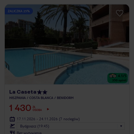
ZALICZKA 25%
4.1
/5
350
opinii
La Caseta
HISZPANIA
COSTA BLANCA
BENIDORM
1 430
ZŁ
OSOBA
17.11.2026 - 24.11.2026
(7 noclegów)
Bydgoszcz (19:45)
Bez wyżywienia