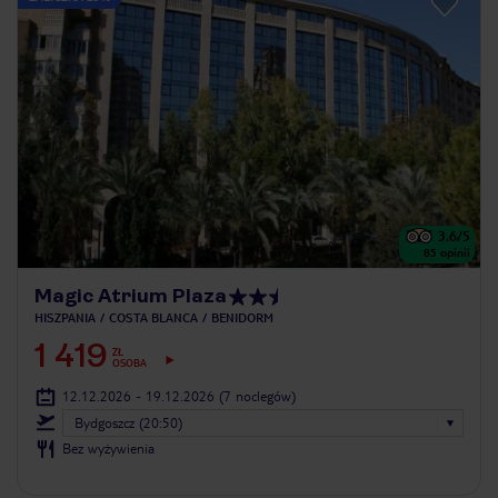
3.6
/5
85
opinii
Magic Atrium Plaza
HISZPANIA
COSTA BLANCA
BENIDORM
1 419
ZŁ
OSOBA
12.12.2026 - 19.12.2026
(7 noclegów)
Bydgoszcz (20:50)
Bez wyżywienia