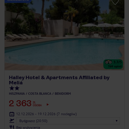
3.7
/5
769
opinii
Halley Hotel & Apartments Affiliated by
Meliá
HISZPANIA
COSTA BLANCA
BENIDORM
2 363
ZŁ
OSOBA
12.12.2026 - 19.12.2026
(7 noclegów)
Bydgoszcz (20:50)
Bez wyżywienia