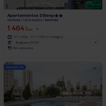
4.4
/5
224
opinie
Apartamentos 2Sleep
HISZPANIA
COSTA BLANCA
BENIDORM
1 464
ZŁ
OSOBA
14.11.2026 - 21.11.2026
(7 noclegów)
Bydgoszcz (20:50)
Bez wyżywienia
ZALICZKA 25%