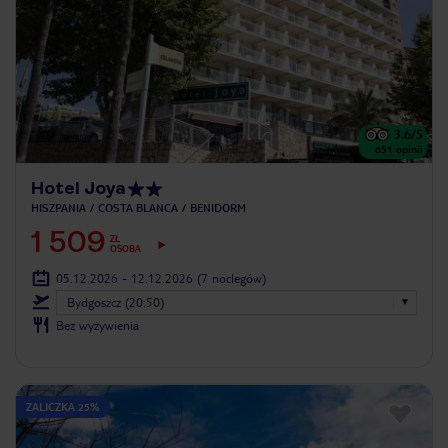
3.6
/5
651
opinii
Hotel Joya
HISZPANIA
COSTA BLANCA
BENIDORM
1 509
ZŁ
OSOBA
05.12.2026 - 12.12.2026
(7 noclegów)
Bydgoszcz (20:50)
Bez wyżywienia
ZALICZKA 25%