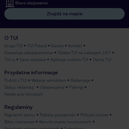
Biura stacjonarne
Znajdź na mapie
O TUI
Grupa TUI
TUI Poland
Kariera
Kontakt
Gwarancja ubezpieczeniowa
Opieka TUI na wakacjach 24/7
TUI.cz
Dane osobowe
Aplikacja mobilna TUI
Opinie TUI
Przydatne informacje
Podróż z TUI
Wakacje samolotem
Reklamacje
Status reklamacji
Ubezpieczenia
Parkingi
Hotele przy lotniskach
Regulaminy
Regulamin strony
Polityka prywatności
Polityka cookies
Bilety czarterowe
Warunki imprez turystycznych
Standardy ochrony małoletnich
Compliance