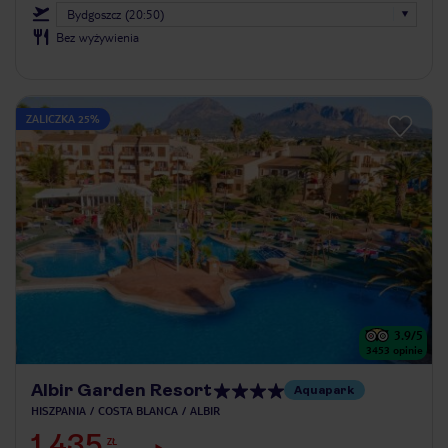
Bydgoszcz (20:50)
Bez wyżywienia
ZALICZKA 25%
3.9
/5
3453
opinie
Albir Garden Resort
Aquapark
HISZPANIA
COSTA BLANCA
ALBIR
1 435
ZŁ