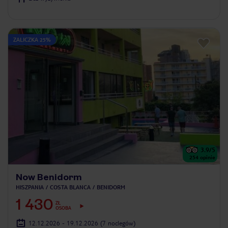
ZALICZKA 25%
3.9
/5
254
opinie
Now Benidorm
HISZPANIA
COSTA BLANCA
BENIDORM
1 430
ZŁ
OSOBA
12.12.2026 - 19.12.2026
(7 noclegów)