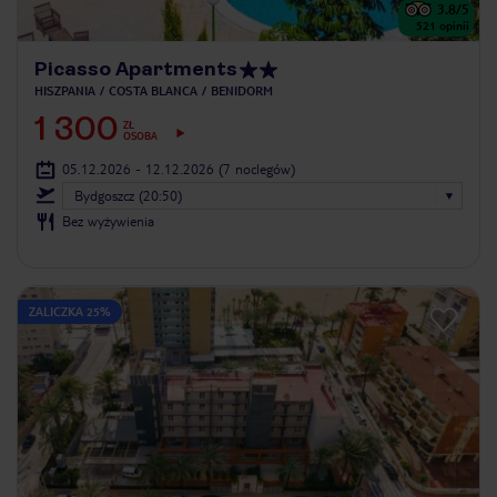
3.8
/5
521
opinii
Picasso Apartments
HISZPANIA
COSTA BLANCA
BENIDORM
1 300
ZŁ
OSOBA
05.12.2026 - 12.12.2026
(7 noclegów)
Bydgoszcz (20:50)
Bez wyżywienia
ZALICZKA 25%