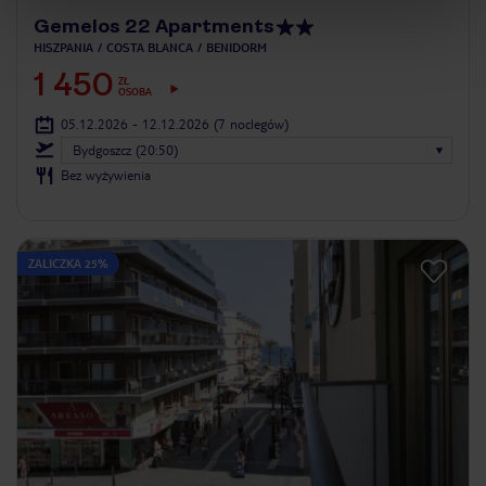
Gemelos 22 Apartments
HISZPANIA
COSTA BLANCA
BENIDORM
1 450
ZŁ
OSOBA
05.12.2026 - 12.12.2026
(7 noclegów)
Bydgoszcz (20:50)
Bez wyżywienia
ZALICZKA 25%