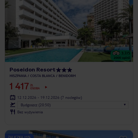
3.7
/5
2000
opinii
Poseidon Resort
HISZPANIA
COSTA BLANCA
BENIDORM
1 417
ZŁ
OSOBA
12.12.2026 - 19.12.2026
(7 noclegów)
Bydgoszcz (20:50)
Bez wyżywienia
ZALICZKA 25%