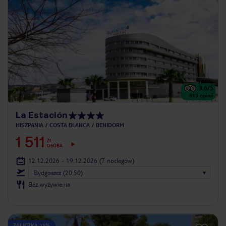
3.6
/5
813
opinii
La Estación
HISZPANIA
COSTA BLANCA
BENIDORM
1 511
ZŁ
OSOBA
12.12.2026 - 19.12.2026
(7 noclegów)
Bydgoszcz (20:50)
Bez wyżywienia
ZALICZKA 25%