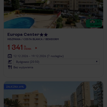
3
/5
120
opinii
Europa Center
HISZPANIA
COSTA BLANCA
BENIDORM
1 341
ZŁ
OSOBA
12.12.2026 - 19.12.2026
(7 noclegów)
Bydgoszcz (20:50)
Bez wyżywienia
ZALICZKA 25%