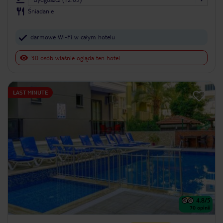
Śniadanie
darmowe Wi-Fi w całym hotelu
30 osób właśnie ogląda ten hotel
LAST MINUTE
4.8
/5
70
opinii