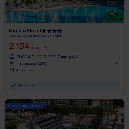
4
/5
1646
opinii
Kentia Hotel
TURCJA
RIWIERA TURECKA
SIDE
2 134
ZŁ
OSOBA
15.05.2027 - 22.05.2027
(7 noclegów)
Bydgoszcz (12:05)
All Inclusive
strefa SPA
5% ZALICZKI LATO 2027