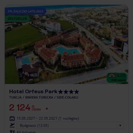
5% ZALICZKI LATO 2027
BESTSELLER
3.7
/5
438
opinii
Hotel Orfeus Park
TURCJA
RIWIERA TURECKA
SIDE-COLAKLI
2 124
ZŁ
OSOBA
15.05.2027 - 22.05.2027
(7 noclegów)
Bydgoszcz (12:05)
All Inclusive