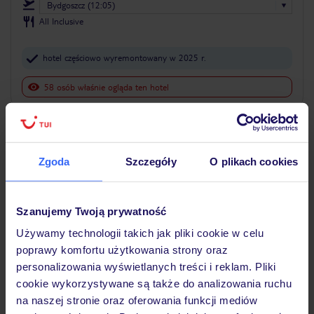
Bydgoszcz (12:05)
All Inclusive
hotel częściowo wyremontowany w 2025 r.
58 osób właśnie ogląda ten hotel
5% ZALICZKI LATO 2027
Zgoda
Szczegóły
O plikach cookies
Szanujemy Twoją prywatność
Używamy technologii takich jak pliki cookie w celu
poprawy komfortu użytkowania strony oraz
personalizowania wyświetlanych treści i reklam. Pliki
cookie wykorzystywane są także do analizowania ruchu
3.8
/5
136
opinii
na naszej stronie oraz oferowania funkcji mediów