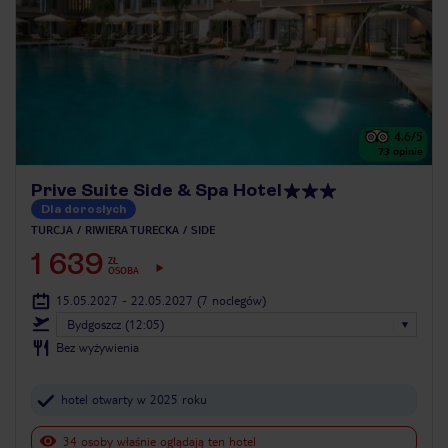
4.6
/5
73
opinie
Prive Suite Side & Spa Hotel
Dla dorosłych
TURCJA
RIWIERA TURECKA
SIDE
1 639
ZŁ
OSOBA
15.05.2027 - 22.05.2027
(7 noclegów)
Bydgoszcz (12:05)
Bez wyżywienia
hotel otwarty w 2025 roku
34 osoby właśnie oglądają ten hotel