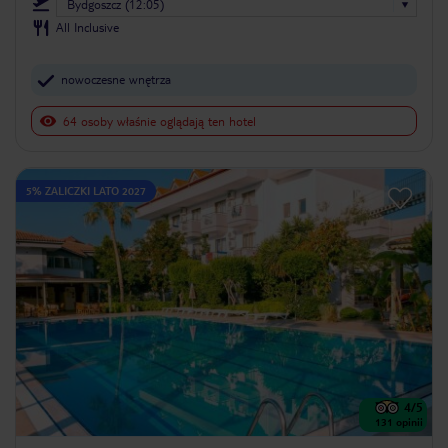
Bydgoszcz (12:05)
All Inclusive
nowoczesne wnętrza
64 osoby właśnie oglądają ten hotel
5% ZALICZKI LATO 2027
4
/5
131
opinii