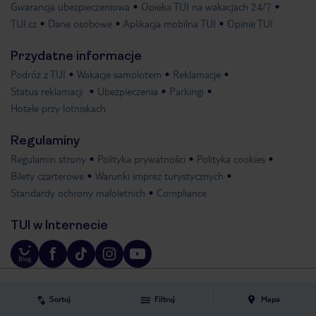
Gwarancja ubezpieczeniowa
Opieka TUI na wakacjach 24/7
TUI.cz
Dane osobowe
Aplikacja mobilna TUI
Opinie TUI
Przydatne informacje
Podróż z TUI
Wakacje samolotem
Reklamacje
Status reklamacji
Ubezpieczenia
Parkingi
Hotele przy lotniskach
Regulaminy
Regulamin strony
Polityka prywatności
Polityka cookies
Bilety czarterowe
Warunki imprez turystycznych
Standardy ochrony małoletnich
Compliance
TUI w Internecie
Prezentowane na stronie internetowej tui.pl ogłoszenia, reklamy, cenniki i
Sortuj
Filtruj
Mapa
informacje nie stanowią oferty w rozumieniu przepisów Kodeksu Cywilnego.