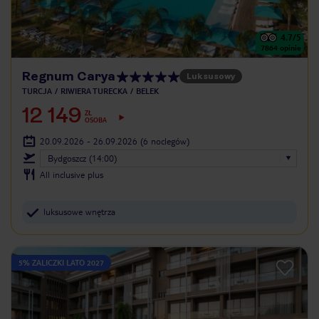
4.7
/5
7864
opinie
Regnum Carya
Luksusowy
TURCJA
RIWIERA TURECKA
BELEK
12 149
ZŁ
OSOBA
20.09.2026 - 26.09.2026
(6 noclegów)
Bydgoszcz (14:00)
All inclusive plus
luksusowe wnętrza
5% ZALICZKI LATO 2027