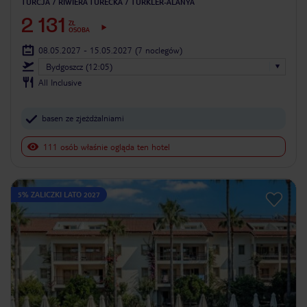
TURCJA
RIWIERA TURECKA
TÜRKLER-ALANYA
2 131
ZŁ
OSOBA
08.05.2027 - 15.05.2027
(7 noclegów)
Bydgoszcz (12:05)
All Inclusive
basen ze zjeżdżalniami
111 osób właśnie ogląda ten hotel
5% ZALICZKI LATO 2027