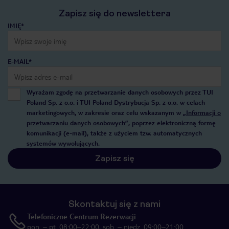
Zapisz się do newslettera
IMIĘ*
E-MAIL*
Wyrażam zgodę na przetwarzanie danych osobowych przez TUI
Poland Sp. z o.o. i TUI Poland Dystrybucja Sp. z o.o. w celach
marketingowych, w zakresie oraz celu wskazanym w
„Informacji o
przetwarzaniu danych osobowych”
, poprzez elektroniczną formę
komunikacji (e-mail), także z użyciem tzw. automatycznych
systemów wywołujących.
Zapisz się
Skontaktuj się z nami
Telefoniczne Centrum Rezerwacji
pon. – pt. 08:00–22:00, sob. – niedz. 09:00–21:00