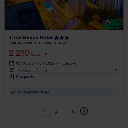
3.7
/5
128
opinii
Time Beach Hotel
TURCJA
RIWIERA TURECKA
ALANYA
2 210
ZŁ
OSOBA
03.10.2026 - 10.10.2026
(7 noclegów)
Bydgoszcz (12:05)
Dwa posiłki
atrakcyjna lokalizacja
1
2
...
16