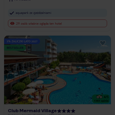
aquapark ze zjeżdżalniami
29 osób właśnie ogląda ten hotel
5% ZALICZKI LATO 2027
BESTSELLER
4
/5
1383
opinie
Club Mermaid Village