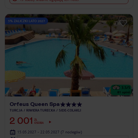
5% ZALICZKI LATO 2027
3.5
/5
81
opinii
Orfeus Queen Spa
TURCJA
RIWIERA TURECKA
SIDE-COLAKLI
2 001
ZŁ
OSOBA
15.05.2027 - 22.05.2027
(7 noclegów)