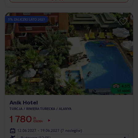
5% ZALICZKI LATO 2027
4.3
/5
55
opinii
Anik Hotel
TURCJA
RIWIERA TURECKA
ALANYA
1 780
ZŁ
OSOBA
12.06.2027 - 19.06.2027
(7 noclegów)
Bydgoszcz (12:05)