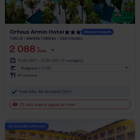
3.3
/5
17
opinii
Orfeus Armin Hotel
Dla dorosłych
TURCJA
RIWIERA TURECKA
SIDE-COLAKLI
2 088
ZŁ
OSOBA
15.05.2027 - 22.05.2027
(7 noclegów)
Bydgoszcz (12:05)
All Inclusive
hotel tylko dla dorosłych (16+)
20 osób właśnie ogląda ten hotel
5% ZALICZKI LATO 2027