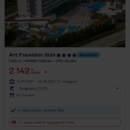
Art Poseidon Side
Aquapark
TURCJA
RIWIERA TURECKA
SIDE-COLAKLI
2 142
ZŁ
OSOBA
15.05.2027 - 22.05.2027
(7 noclegów)
Bydgoszcz (12:05)
All Inclusive
w historycznym centrum Side
52 osoby właśnie oglądają ten hotel