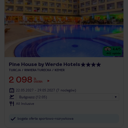
4.4
/5
442
opinie
Pine House by Werde Hotels
TURCJA
RIWIERA TURECKA
KEMER
2 098
ZŁ
OSOBA
22.05.2027 - 29.05.2027
(7 noclegów)
Bydgoszcz (12:05)
All Inclusive
bogata oferta sportowo-rozrywkowa