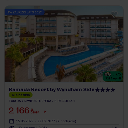
5% ZALICZKI LATO 2027
3.7
/5
3285
opinii
Ramada Resort by Wyndham Side
Dla rodzin
TURCJA
RIWIERA TURECKA
SIDE-COLAKLI
2 166
ZŁ
OSOBA
15.05.2027 - 22.05.2027
(7 noclegów)
Bydgoszcz (12:05)