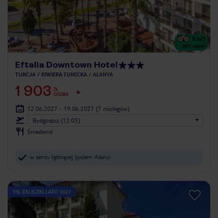
3.6
/5
899
opinii
Eftalia Downtown Hotel
TURCJA
RIWIERA TURECKA
ALANYA
1 903
ZŁ
OSOBA
12.06.2027 - 19.06.2027
(7 noclegów)
Bydgoszcz (12:05)
Śniadanie
w sercu tętniącej życiem Alanyi
5% ZALICZKI LATO 2027