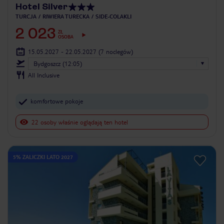
Hotel Silver
TURCJA
RIWIERA TURECKA
SIDE-COLAKLI
2 023
ZŁ
OSOBA
15.05.2027 - 22.05.2027
(7 noclegów)
Bydgoszcz (12:05)
All Inclusive
komfortowe pokoje
22 osoby właśnie oglądają ten hotel
5% ZALICZKI LATO 2027