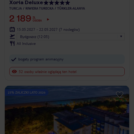
Xoria Deluxe
TURCJA
RIWIERA TURECKA
TÜRKLER-ALANYA
2 189
ZŁ
OSOBA
15.05.2027 - 22.05.2027
(7 noclegów)
Bydgoszcz (12:05)
All Inclusive
bogaty program animacyjny
52 osoby właśnie oglądają ten hotel
25% ZALICZKI LATO 2026