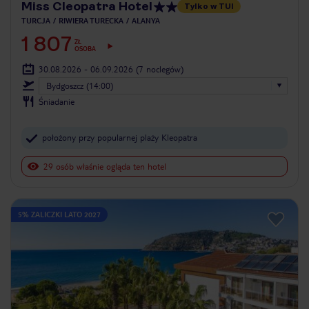
Miss Cleopatra Hotel
Tylko w TUI
TURCJA
RIWIERA TURECKA
ALANYA
1 807
ZŁ
OSOBA
30.08.2026 - 06.09.2026
(7 noclegów)
Bydgoszcz (14:00)
Śniadanie
położony przy popularnej plaży Kleopatra
29 osób właśnie ogląda ten hotel
5% ZALICZKI LATO 2027