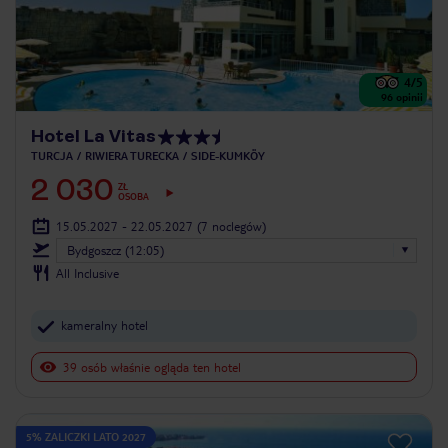
4
/5
96
opinii
Hotel La Vitas
TURCJA
RIWIERA TURECKA
SIDE-KUMKÖY
2 030
ZŁ
OSOBA
15.05.2027 - 22.05.2027
(7 noclegów)
Bydgoszcz (12:05)
All Inclusive
kameralny hotel
39 osób właśnie ogląda ten hotel
5% ZALICZKI LATO 2027