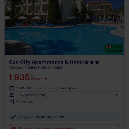
3.9
/5
1620
opinii
Sun City Apartments & Hotel
TURCJA
RIWIERA TURECKA
SIDE
1 935
ZŁ
OSOBA
15.05.2027 - 22.05.2027
(7 noclegów)
Bydgoszcz (12:05)
All Inclusive
pokoje z aneksem kuchennym
43 osoby właśnie oglądają ten hotel