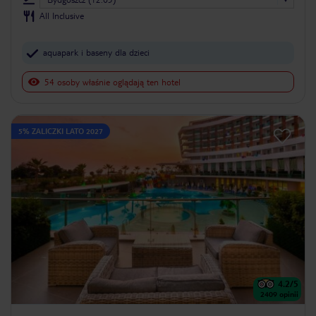
All Inclusive
aquapark i baseny dla dzieci
54 osoby właśnie oglądają ten hotel
5% ZALICZKI LATO 2027
4.2
/5
2409
opinii