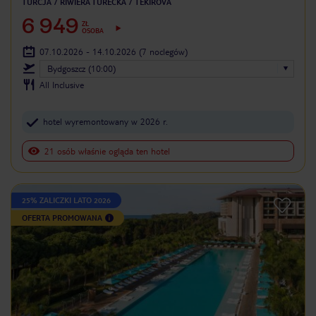
TURCJA
RIWIERA TURECKA
TEKIROVA
6 949
ZŁ
OSOBA
07.10.2026 - 14.10.2026
(7 noclegów)
Bydgoszcz (10:00)
All Inclusive
hotel wyremontowany w 2026 r.
21 osób właśnie ogląda ten hotel
25% ZALICZKI LATO 2026
OFERTA PROMOWANA