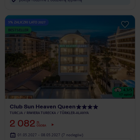
5% ZALICZKI LATO 2027
BESTSELLER
4.3
/5
17
opinii
Club Sun Heaven Queen
TURCJA
RIWIERA TURECKA
TÜRKLER-ALANYA
2 082
ZŁ
OSOBA
01.05.2027 - 08.05.2027
(7 noclegów)