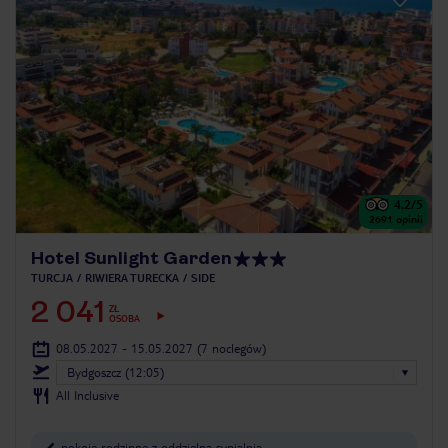
4.2
/5
2691
opinii
Hotel Sunlight Garden
TURCJA
RIWIERA TURECKA
SIDE
2 041
ZŁ
OSOBA
08.05.2027 - 15.05.2027
(7 noclegów)
Bydgoszcz (12:05)
All Inclusive
pokoje rodzinne z oddzielną sypialnią