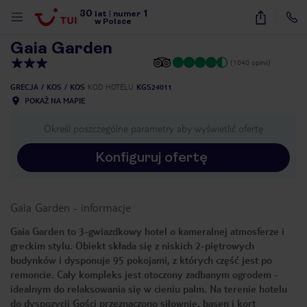
30
1
1
/
54
lat
|
numer
w Polsce
Gaia Garden
(1040 opinii)
GRECJA
KOS
KOS
KOD HOTELU
KGS24011
POKAŻ NA MAPIE
Określ poszczególne parametry aby wyświetlić ofertę
Konfiguruj ofertę
Gaia Garden
-
informacje
Gaia Garden to 3-gwiazdkowy hotel o kameralnej atmosferze i
greckim stylu. Obiekt składa się z niskich 2-piętrowych
budynków i dysponuje 95 pokojami, z których część jest po
remoncie. Cały kompleks jest otoczony zadbanym ogrodem -
idealnym do relaksowania się w cieniu palm. Na terenie hotelu
nute
do dyspozycji Gości przeznaczono siłownię, basen i kort