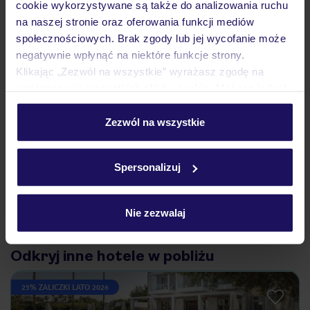
cookie wykorzystywane są także do analizowania ruchu
na naszej stronie oraz oferowania funkcji mediów
Ważne informacje
społecznościowych. Brak zgody lub jej wycofanie może
negatywnie wpłynąć na niektóre funkcje strony.
Klikając „Zezwól na wszystkie” wyrażasz zgodę na
umieszczenie wszystkich plików cookie. Możesz jednak
Często zadawane pytania
personalizować swój wybór wchodząc w zakładkę
Jak zmienić uczestników/osobę zgłaszającą?
„Szczegóły”
Zezwól na wszystkie
Czy w Hotelu będzie przedstawiciel TUI?
Szczegółowe informacje o plikach cookie znajdziesz
Na jakiej podstawie i gdzie otrzymam karty
w
polityce plików cookies
oraz
polityce prywatności
.
pokładowe/bilety lotnicze?
Spersonalizuj
Zobacz więcej
Nie zezwalaj
Odkryj inne hotele w pobliżu
25% ZALICZKI LATO 2026