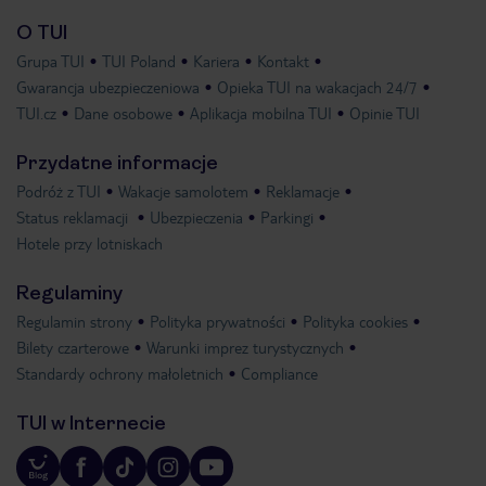
O TUI
Grupa TUI
TUI Poland
Kariera
Kontakt
Gwarancja ubezpieczeniowa
Opieka TUI na wakacjach 24/7
TUI.cz
Dane osobowe
Aplikacja mobilna TUI
Opinie TUI
Przydatne informacje
Podróż z TUI
Wakacje samolotem
Reklamacje
Status reklamacji
Ubezpieczenia
Parkingi
Hotele przy lotniskach
Regulaminy
Regulamin strony
Polityka prywatności
Polityka cookies
Bilety czarterowe
Warunki imprez turystycznych
Standardy ochrony małoletnich
Compliance
TUI w Internecie