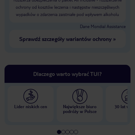
ochrony od kosztów leczenia i następstw nieszczęśliwych
wypadków o zdarzenia zaistniałe pod wpływem alkoholu
Dane Mondial Assistance
Sprawdź szczegóły wariantów ochrony
»
Dlaczego warto wybrać TUI?
Lider niskich cen
Największe biuro
30 lat w P
podróży w Polsce