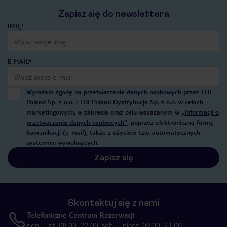
Zapisz się do newslettera
IMIĘ*
E-MAIL*
Wyrażam zgodę na przetwarzanie danych osobowych przez TUI
Poland Sp. z o.o. i TUI Poland Dystrybucja Sp. z o.o. w celach
marketingowych, w zakresie oraz celu wskazanym w
„Informacji o
przetwarzaniu danych osobowych”
, poprzez elektroniczną formę
komunikacji (e-mail), także z użyciem tzw. automatycznych
systemów wywołujących.
Zapisz się
Skontaktuj się z nami
Telefoniczne Centrum Rezerwacji
pon. – pt. 08:00–22:00, sob. – niedz. 09:00–21:00