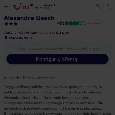
30
1
1
/
23
lat
|
numer
w Polsce
Alexandra Beach
(300 opinii)
GRECJA
KOS
PSALIDI
KOD HOTELU
KGS13001
POKAŻ NA MAPIE
Określ poszczególne parametry aby wyświetlić ofertę
Konfiguruj ofertę
Alexandra Beach
-
informacje
Trzygwiazdkowy obiekt usytuowany w spokojnej okolicy, w
pobliżu plaży, ok. 2 km od centrum miasta Kos - to właśnie
Alexandra Beach Hotel. Na terenie kompleksu goście
skorzystają z basenu zewnętrznego z tarasem oraz baru. Dla
najmłodszych przygotowano również basen oraz plac zabaw.
nute
Relaksujący wypoczynek zagwarantują całej rodzinie komfortowo