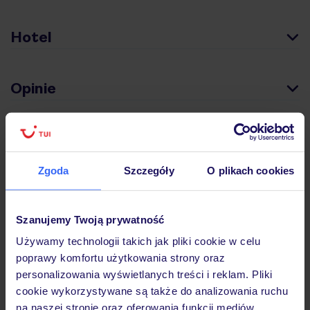
Hotel
Opinie
Pokoje
Zgoda
Szczegóły
O plikach cookies
Wyżywienie
Szanujemy Twoją prywatność
Atrakcje
Używamy technologii takich jak pliki cookie w celu
poprawy komfortu użytkowania strony oraz
personalizowania wyświetlanych treści i reklam. Pliki
Ważne informacje
cookie wykorzystywane są także do analizowania ruchu
na naszej stronie oraz oferowania funkcji mediów