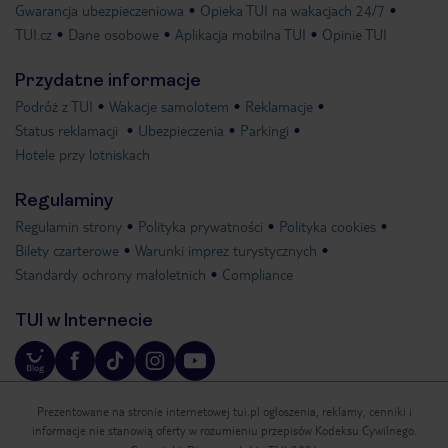
Gwarancja ubezpieczeniowa
Opieka TUI na wakacjach 24/7
TUI.cz
Dane osobowe
Aplikacja mobilna TUI
Opinie TUI
Przydatne informacje
Podróż z TUI
Wakacje samolotem
Reklamacje
Status reklamacji
Ubezpieczenia
Parkingi
Hotele przy lotniskach
Regulaminy
Regulamin strony
Polityka prywatności
Polityka cookies
Bilety czarterowe
Warunki imprez turystycznych
Standardy ochrony małoletnich
Compliance
TUI w Internecie
Prezentowane na stronie internetowej tui.pl ogłoszenia, reklamy, cenniki i
informacje nie stanowią oferty w rozumieniu przepisów Kodeksu Cywilnego.