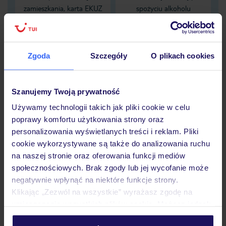
zamieszkania, karta EKUZ
spożyciu alkoholu
nie zapewnia pokrycia tych
obejmującą NNW
kosztów
zaistniałych pod wpływem
alkoholu
Zgoda
Szczegóły
O plikach cookies
Dane Mondial Assistance
Szanujemy Twoją prywatność
Sprawdź szczegóły
Używamy technologii takich jak pliki cookie w celu
wariantów ochrony »
poprawy komfortu użytkowania strony oraz
personalizowania wyświetlanych treści i reklam. Pliki
cookie wykorzystywane są także do analizowania ruchu
na naszej stronie oraz oferowania funkcji mediów
społecznościowych. Brak zgody lub jej wycofanie może
Dlaczego warto wybrać TUI?
negatywnie wpłynąć na niektóre funkcje strony.
Klikając „Zezwól na wszystkie” wyrażasz zgodę na
umieszczenie wszystkich plików cookie. Możesz jednak
personalizować swój wybór wchodząc w zakładkę
Lider niskich cen
Największe biuro
30 lat w P