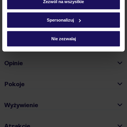
„Szczegóły”
Zezwól na wszystkie
podróży w Polsce
Szczegółowe informacje o plikach cookie znajdziesz
w
polityce plików cookies
oraz
polityce prywatności
.
Spersonalizuj
Nie zezwalaj
Hotel
Opinie
Pokoje
Wyżywienie
Atrakcje