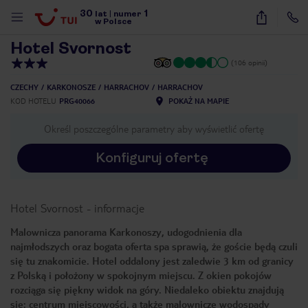
30
1
1
/
28
lat
|
numer
w Polsce
Hotel Svornost
(106 opinii)
CZECHY
KARKONOSZE
HARRACHOV
HARRACHOV
KOD HOTELU
PRG40066
POKAŻ NA MAPIE
Określ poszczególne parametry aby wyświetlić ofertę
Konfiguruj ofertę
Hotel Svornost
-
informacje
Malownicza panorama Karkonoszy, udogodnienia dla
najmłodszych oraz bogata oferta spa sprawią, że goście będą czuli
się tu znakomicie. Hotel oddalony jest zaledwie 3 km od granicy
z Polską i położony w spokojnym miejscu. Z okien pokojów
rozciąga się piękny widok na góry. Niedaleko obiektu znajdują
nute
się: centrum miejscowości, a także malownicze wodospady