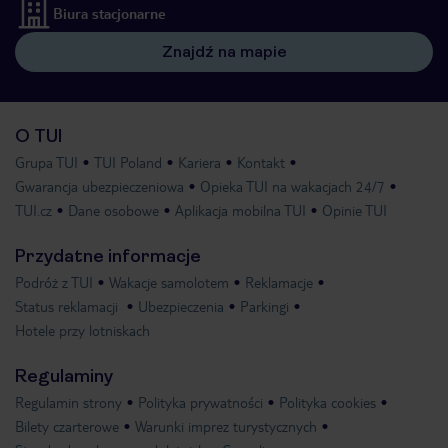
Biura stacjonarne
Znajdź na mapie
O TUI
Grupa TUI
TUI Poland
Kariera
Kontakt
Gwarancja ubezpieczeniowa
Opieka TUI na wakacjach 24/7
TUI.cz
Dane osobowe
Aplikacja mobilna TUI
Opinie TUI
Przydatne informacje
Podróż z TUI
Wakacje samolotem
Reklamacje
Status reklamacji
Ubezpieczenia
Parkingi
Hotele przy lotniskach
Regulaminy
Regulamin strony
Polityka prywatności
Polityka cookies
Bilety czarterowe
Warunki imprez turystycznych