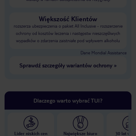
Większość Klientów
rozszerza ubezpieczenia o pakiet All Inclusive - rozszerzenie
ochrony od kosztów leczenia i następstw nieszczęśliwych
wypadków o zdarzenia zaistniałe pod wpływem alkoholu
Dane Mondial Assistance
Sprawdź szczegóły wariantów ochrony
»
Dlaczego warto wybrać TUI?
Lider niskich cen
Największe biuro
30 lat w P