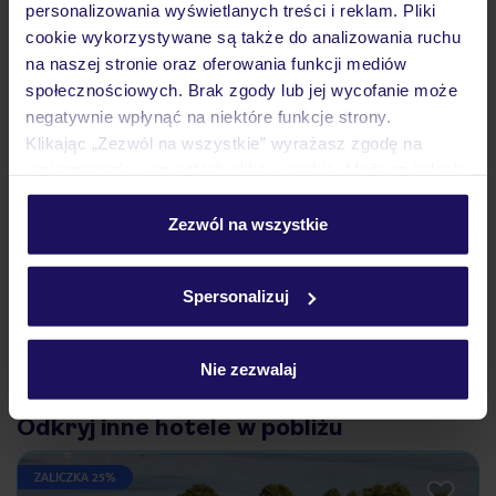
personalizowania wyświetlanych treści i reklam. Pliki
cookie wykorzystywane są także do analizowania ruchu
na naszej stronie oraz oferowania funkcji mediów
Ważne informacje
społecznościowych. Brak zgody lub jej wycofanie może
negatywnie wpłynąć na niektóre funkcje strony.
Klikając „Zezwól na wszystkie” wyrażasz zgodę na
Często zadawane pytania
umieszczenie wszystkich plików cookie. Możesz jednak
personalizować swój wybór wchodząc w zakładkę
Jak zmienić uczestników/osobę zgłaszającą?
„Szczegóły”
Zezwól na wszystkie
Czy w Hotelu będzie przedstawiciel TUI?
Szczegółowe informacje o plikach cookie znajdziesz
Na jakiej podstawie i gdzie otrzymam karty
pokładowe/bilety lotnicze?
w
polityce plików cookies
oraz
polityce prywatności
.
Spersonalizuj
Zobacz więcej
Nie zezwalaj
Odkryj inne hotele w pobliżu
ZALICZKA 25%