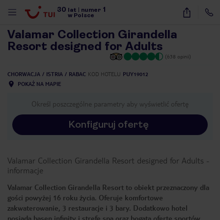
30
1
1
/
17
lat
|
numer
w Polsce
Valamar Collection Girandella
Resort designed for Adults
(638 opinii)
CHORWACJA
ISTRIA
RABAC
KOD HOTELU
PUY19012
POKAŻ NA MAPIE
Określ poszczególne parametry aby wyświetlić ofertę
Konfiguruj ofertę
Valamar Collection Girandella Resort designed for Adults
-
informacje
Valamar Collection Girandella Resort to obiekt przeznaczony dla
gości powyżej 16 roku życia. Oferuje komfortowe
nute
zakwaterowanie, 3 restauracje i 3 bary. Dodatkowo hotel
posiada basen infinity i strefę spa oraz bogata ofertę sportów.