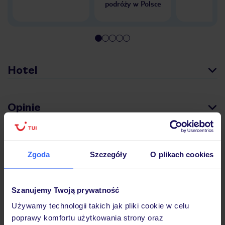
podróży w Polsce
Hotel
Opinie
Pokoje
Zgoda
Szczegóły
O plikach cookies
Wyżywienie
Szanujemy Twoją prywatność
Używamy technologii takich jak pliki cookie w celu
Atrakcje
poprawy komfortu użytkowania strony oraz