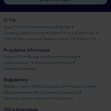
O TUI
Grupa TUI
TUI Poland
Kariera
Kontakt
Gwarancja ubezpieczeniowa
Opieka TUI na wakacjach 24/7
TUI.cz
Dane osobowe
Aplikacja mobilna TUI
Opinie TUI
Przydatne informacje
Podróż z TUI
Wakacje samolotem
Reklamacje
Status reklamacji
Ubezpieczenia
Parkingi
Hotele przy lotniskach
Regulaminy
Regulamin strony
Polityka prywatności
Polityka cookies
Bilety czarterowe
Warunki imprez turystycznych
Standardy ochrony małoletnich
Compliance
TUI w Internecie