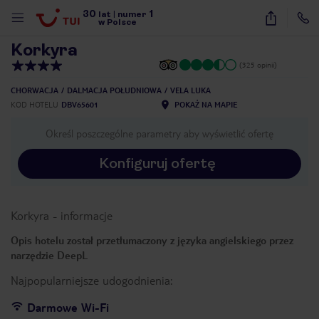
30
1
1
/
23
lat
|
numer
w Polsce
Korkyra
(325 opinii)
CHORWACJA
DALMACJA POŁUDNIOWA
VELA LUKA
KOD HOTELU
DBV65601
POKAŻ NA MAPIE
Określ poszczególne parametry aby wyświetlić ofertę
Konfiguruj ofertę
Korkyra
-
informacje
Opis hotelu został przetłumaczony z języka angielskiego przez
narzędzie DeepL
Najpopularniejsze udogodnienia:
nute
Darmowe Wi-Fi