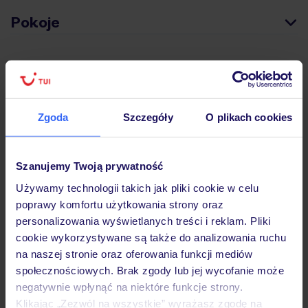
Pokoje
Wyżywienie
Zgoda
Szczegóły
O plikach cookies
Atrakcje
Szanujemy Twoją prywatność
Ważne informacje
Używamy technologii takich jak pliki cookie w celu
poprawy komfortu użytkowania strony oraz
personalizowania wyświetlanych treści i reklam. Pliki
Często zadawane pytania
cookie wykorzystywane są także do analizowania ruchu
na naszej stronie oraz oferowania funkcji mediów
Jak zmienić uczestników/osobę zgłaszającą?
społecznościowych. Brak zgody lub jej wycofanie może
Czy w Hotelu będzie przedstawiciel TUI?
negatywnie wpłynąć na niektóre funkcje strony.
Na jakiej podstawie i gdzie otrzymam karty
pokładowe/bilety lotnicze?
Klikając „Zezwól na wszystkie” wyrażasz zgodę na