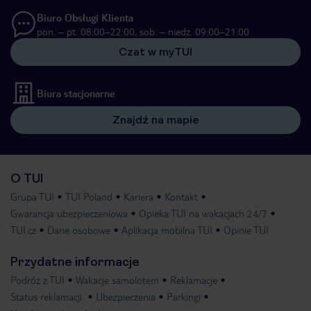
Biuro Obsługi Klienta
pon. – pt. 08:00–22:00, sob. – niedz. 09:00–21:00
Czat w myTUI
Biura stacjonarne
Znajdź na mapie
O TUI
Grupa TUI
TUI Poland
Kariera
Kontakt
Gwarancja ubezpieczeniowa
Opieka TUI na wakacjach 24/7
TUI.cz
Dane osobowe
Aplikacja mobilna TUI
Opinie TUI
Przydatne informacje
Podróż z TUI
Wakacje samolotem
Reklamacje
Status reklamacji
Ubezpieczenia
Parkingi