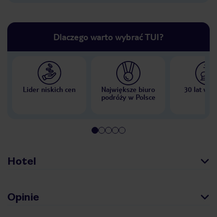
Dlaczego warto wybrać TUI?
Lider niskich cen
Największe biuro
30 lat w P
podróży w Polsce
Hotel
Opinie