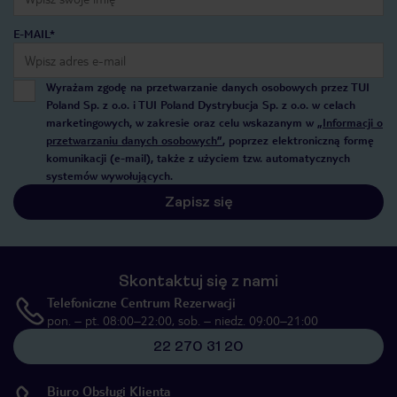
E-MAIL*
Wyrażam zgodę na przetwarzanie danych osobowych przez TUI
Poland Sp. z o.o. i TUI Poland Dystrybucja Sp. z o.o. w celach
marketingowych, w zakresie oraz celu wskazanym w
„Informacji o
przetwarzaniu danych osobowych”
, poprzez elektroniczną formę
komunikacji (e-mail), także z użyciem tzw. automatycznych
systemów wywołujących.
Zapisz się
Skontaktuj się z nami
Telefoniczne Centrum Rezerwacji
pon. – pt. 08:00–22:00, sob. – niedz. 09:00–21:00
22 270 31 20
Biuro Obsługi Klienta