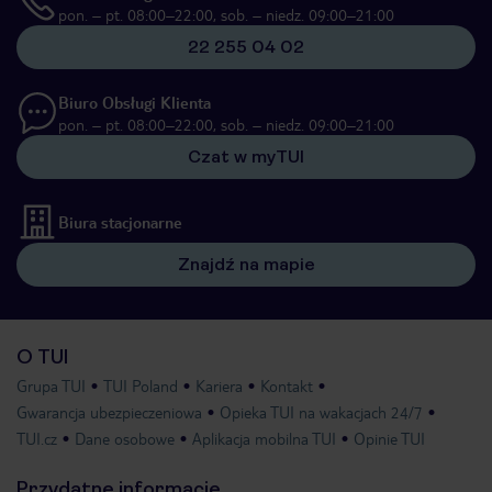
pon. – pt. 08:00–22:00, sob. – niedz. 09:00–21:00
22 255 04 02
Biuro Obsługi Klienta
pon. – pt. 08:00–22:00, sob. – niedz. 09:00–21:00
Czat w myTUI
Biura stacjonarne
Znajdź na mapie
O TUI
Grupa TUI
TUI Poland
Kariera
Kontakt
Gwarancja ubezpieczeniowa
Opieka TUI na wakacjach 24/7
TUI.cz
Dane osobowe
Aplikacja mobilna TUI
Opinie TUI
Przydatne informacje