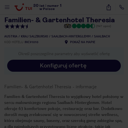
30
1
1
/
46
lat
|
numer
w Polsce
Familien- & Gartenhotel Theresia
(947 opinii)
AUSTRIA
KRAJ SALZBURSKI
SAALBACH-HINTERGLEMM
SAALBACH
KOD HOTELU
INC91010
POKAŻ NA MAPIE
Określ poszczególne parametry aby wyświetlić ofertę
Konfiguruj ofertę
Familien- & Gartenhotel Theresia
-
informacje
Familien-& Gartenhotel Theresia to wyjątkowy hotel położony w
sercu malowniczego regionu Saalbach-Hinterglemm. Hotel
oferuje 63 komfortowe pokoje, restaurację oraz bar. Dodatkowo
dorośli mogą zrelaksować się w nowoczesnej strefie wellness,
która obejmuje sauny, baseny, oraz szeroką gamę zabiegów spa,
nute
a dla najmłodszych przygotowano liczne atrakcje, takie jak