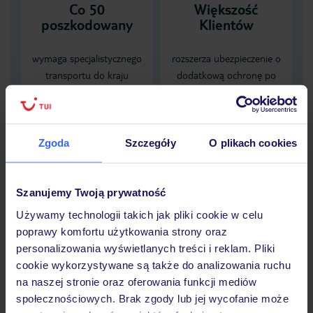
Co 50
Większość
poszkodowany
Klientów
wymaga specjalistycznego
rozszerza ubezpieczenie o
transportu do kraju
dodatkową ochronę po
zamieszkania, karta EKUZ
spożyciu alkoholu
nie zapewnia pokrycia tych
obejmującą NNW
kosztów
zaistniałych pod wpływem
alkoholu
Zgoda
Szczegóły
O plikach cookies
Dane Mondial Assistance
Szanujemy Twoją prywatność
Sprawdź szczegóły
Używamy technologii takich jak pliki cookie w celu
poprawy komfortu użytkowania strony oraz
wariantów ochrony »
personalizowania wyświetlanych treści i reklam. Pliki
cookie wykorzystywane są także do analizowania ruchu
na naszej stronie oraz oferowania funkcji mediów
społecznościowych. Brak zgody lub jej wycofanie może