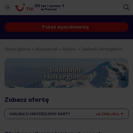
30
1
lat
|
numer
w Polsce
Pokaż wyszukiwarkę
Strona główna
Wypoczynek
Austria
Saalbach-Hinterglemm
Saalbach-
Hinterglemm
Zobacz ofertę
SAALBACH-HINTERGLEMM
NARTY
od 2466 zł/os.
nute