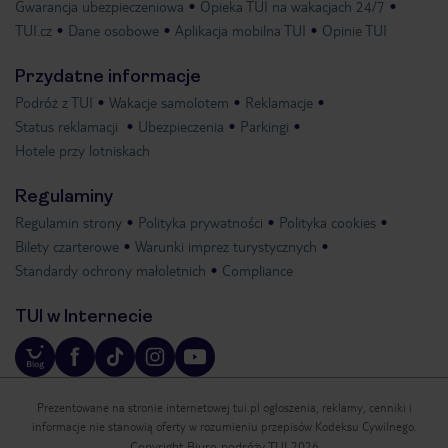
Gwarancja ubezpieczeniowa
Opieka TUI na wakacjach 24/7
TUI.cz
Dane osobowe
Aplikacja mobilna TUI
Opinie TUI
Przydatne informacje
Podróż z TUI
Wakacje samolotem
Reklamacje
Status reklamacji
Ubezpieczenia
Parkingi
Hotele przy lotniskach
Regulaminy
Regulamin strony
Polityka prywatności
Polityka cookies
Bilety czarterowe
Warunki imprez turystycznych
Standardy ochrony małoletnich
Compliance
TUI w Internecie
Prezentowane na stronie internetowej tui.pl ogłoszenia, reklamy, cenniki i
informacje nie stanowią oferty w rozumieniu przepisów Kodeksu Cywilnego.
Copyright Biuro podróży TUI 2026