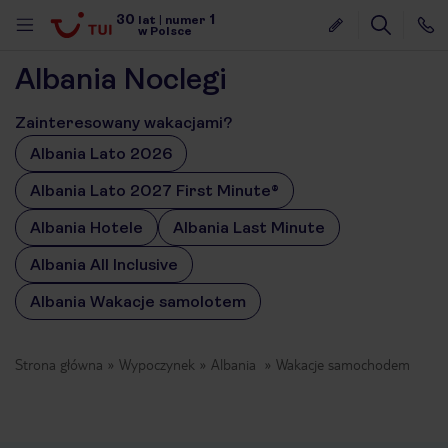
30
1
lat
|
numer
w Polsce
Albania Noclegi
Zainteresowany wakacjami?
Albania Lato 2026
Albania Lato 2027 First Minute®
Albania Hotele
Albania Last Minute
Albania All Inclusive
Albania Wakacje samolotem
Strona główna
Wypoczynek
Albania
Wakacje samochodem
nute