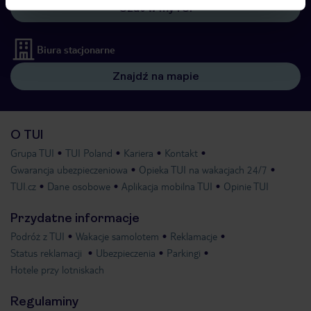
Czat w myTUI
Biura stacjonarne
Znajdź na mapie
O TUI
Grupa TUI
TUI Poland
Kariera
Kontakt
Gwarancja ubezpieczeniowa
Opieka TUI na wakacjach 24/7
TUI.cz
Dane osobowe
Aplikacja mobilna TUI
Opinie TUI
Przydatne informacje
Podróż z TUI
Wakacje samolotem
Reklamacje
Status reklamacji
Ubezpieczenia
Parkingi
Hotele przy lotniskach
Regulaminy