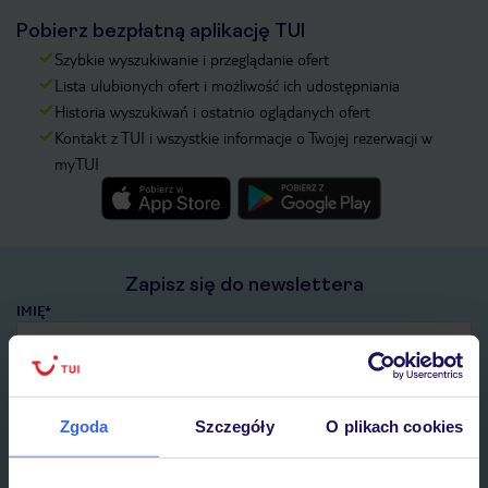
Pobierz bezpłatną aplikację TUI
Szybkie wyszukiwanie i przeglądanie ofert
Lista ulubionych ofert i możliwość ich udostępniania
Historia wyszukiwań i ostatnio oglądanych ofert
Kontakt z TUI i wszystkie informacje o Twojej rezerwacji w
myTUI
Zapisz się do newslettera
IMIĘ*
E-MAIL*
Zgoda
Szczegóły
O plikach cookies
Wyrażam zgodę na przetwarzanie danych osobowych przez TUI
Poland Sp. z o.o. i TUI Poland Dystrybucja Sp. z o.o. w celach