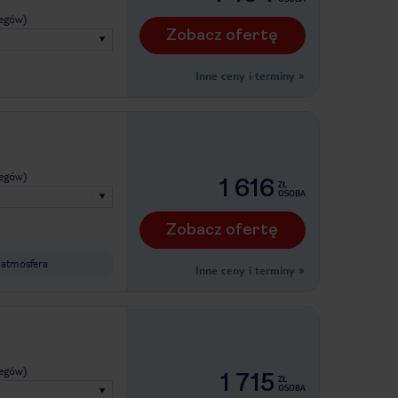
legów)
Zobacz ofertę
Inne ceny i terminy
»
legów)
1 616
ZŁ
OSOBA
Zobacz ofertę
 atmosfera
Inne ceny i terminy
»
legów)
1 715
ZŁ
OSOBA