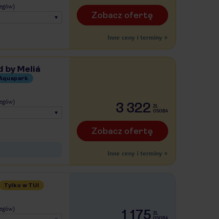
legów)
Zobacz ofertę
Inne ceny i terminy
»
d by Meliá
Aquapark
legów)
3 322
ZŁ
OSOBA
Zobacz ofertę
Inne ceny i terminy
»
Tylko w TUI
legów)
1 175
ZŁ
OSOBA