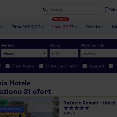
Pobi
Wpisz frazę, której szukasz
NOWOŚĆ
Zima 2026/27
Lato 2027
Oferta
Ki
Kierunki
Pobyt
Wylot od - do
Albania
6-28
Dowolny
*
Plaża do 50 m
Hotele dla dorosłych
Aquapark
nia Hotele
eziono 31 ofert
Rafaelo Resort - Hotel
LER
CZKI LATO 2026
ALBANIA
 PROMOWANA