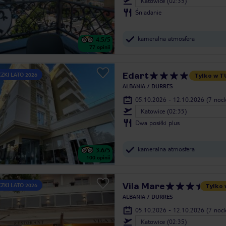
Katowice (02:35)
Śniadanie
kameralna atmosfera
4.5
/5
77
opinii
Edart
ZKI LATO 2026
Tylko w T
ALBANIA
DURRES
05.10.2026 - 12.10.2026
(7 noc
Katowice (02:35)
Dwa posiłki plus
kameralna atmosfera
3.6
/5
100
opinii
Vila Mare
ZKI LATO 2026
Tylko 
ALBANIA
DURRES
05.10.2026 - 12.10.2026
(7 noc
Katowice (02:35)