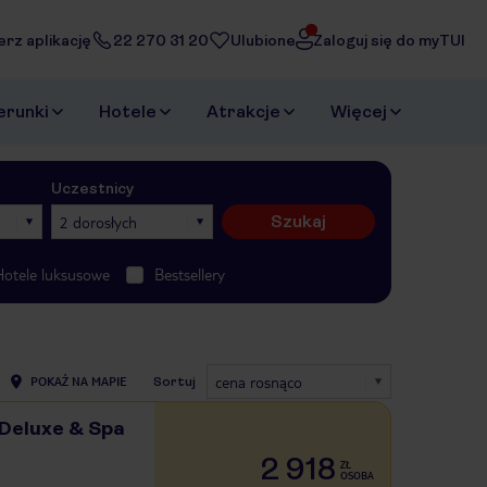
erz aplikację
22 270 31 20
Ulubione
Zaloguj się do myTUI
erunki
Hotele
Atrakcje
Więcej
Uczestnicy
Szukaj
2 dorosłych
Hotele luksusowe
Bestsellery
cena rosnąco
POKAŻ NA MAPIE
Sortuj
 Deluxe & Spa
2 918
ZŁ
OSOBA