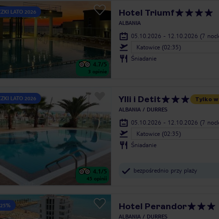
Hotel Triumf
ZKI LATO 2026
ALBANIA
05.10.2026 - 12.10.2026
(7 noc
Katowice (02:35)
Śniadanie
4.7
/5
3
opinie
Ylli i Detit
ZKI LATO 2026
Tylko w
ALBANIA
DURRES
05.10.2026 - 12.10.2026
(7 noc
Katowice (02:35)
Śniadanie
bezpośrednio przy plaży
4.1
/5
45
opinii
Hotel Perandor
 25%
ALBANIA
DURRES