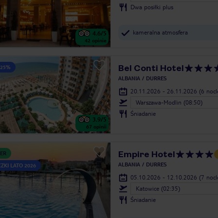
Dwa posiłki plus
kameralna atmosfera
4.6
/5
42
opinie
Bel Conti Hotel
 25%
ALBANIA
DURRES
20.11.2026 - 26.11.2026
(6 noc
Warszawa-Modlin (08:50)
Śniadanie
3.9
/5
67
opinii
Empire Hotel
ER
ALBANIA
DURRES
ZKI LATO 2026
05.10.2026 - 12.10.2026
(7 noc
Katowice (02:35)
Śniadanie