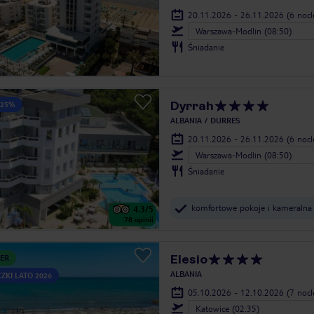
20.11.2026 - 26.11.2026
(6 noc
Warszawa-Modlin (08:50)
Śniadanie
Dyrrah
 25%
ALBANIA
DURRES
20.11.2026 - 26.11.2026
(6 noc
Warszawa-Modlin (08:50)
Śniadanie
komfortowe pokoje i kameralna
4.3
/5
78
opinii
Elesio
ER
ALBANIA
ZKI LATO 2026
05.10.2026 - 12.10.2026
(7 noc
Katowice (02:35)