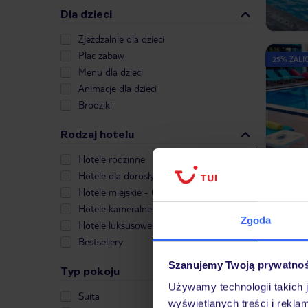
Dla dzieci
Zjeżdzalnie dla dzieci
Plac zabaw
25% ZALIC
Menu dla dzieci
Animacje dla dzieci
Brodziki
Rodzaj hotelu
Hotele rodzinne
Hotele dla dorosłych
Hotele miejskie - City Break
Hotele kameralne
25% ZALIC
Zgoda
Hotele luksusowe
Bestsellery
Szanujemy Twoją prywatno
Typ pokoju
Używamy technologii takich 
Suita
wyświetlanych treści i rekla