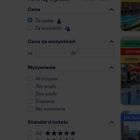
Cena
Za osobę
Za wszystkich
Cena za wszystkich
BESTSEL
LAST MI
od
do
OFERTA
Wyżywienie
All Inclusive
Trzy posiłki
Dwa posiłki
Śniadanie
Bez wyżywienia
25% ZALIC
Standard hotelu
Od