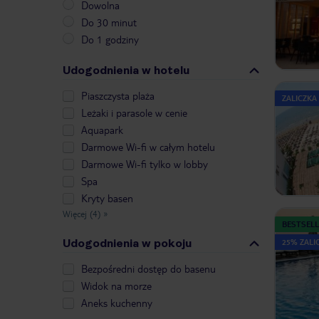
Dowolna
Do 30 minut
Do 1 godziny
Udogodnienia w hotelu
Piaszczysta plaża
ZALICZKA
Leżaki i parasole w cenie
Aquapark
Darmowe Wi-fi w całym hotelu
Darmowe Wi-fi tylko w lobby
Spa
Kryty basen
Więcej (4)
»
BESTSELL
Udogodnienia w pokoju
25% ZALIC
Bezpośredni dostęp do basenu
Widok na morze
Aneks kuchenny