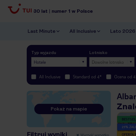
30
lat
|
numer
1
w Polsce
Last Minute
All Inclusive
Lato 2026
Typ wyjazdu
Lotnisko
Hotele
Dowolne lotnisko
All Inclusive
Standard od 4*
Ocena od 4
Alba
Znal
Pokaż na mapie
BESTSEL
25% ZALI
Filtruj wyniki
Wyczyść wszystko
OFERTA