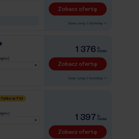
Zobacz ofertę
Inne ceny i terminy
»
1 376
ZŁ
OSOBA
legów)
Zobacz ofertę
Inne ceny i terminy
»
Tylko w TUI
legów)
1 397
ZŁ
OSOBA
Zobacz ofertę