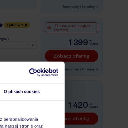
Inne ceny i terminy
»
Tylko w TUI
77 osób właśnie ogląda
ten hotel
legów)
1 399
ZŁ
OSOBA
Zobacz ofertę
Inne ceny i terminy
»
Tylko w TUI
O plikach cookies
legów)
1 420
ZŁ
OSOBA
Zobacz ofertę
az personalizowania
na naszej stronie oraz