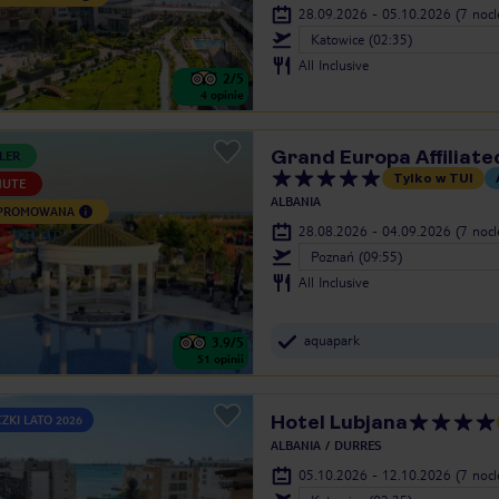
28.09.2026 - 05.10.2026
(7 noc
Katowice (02:35)
All Inclusive
2
/5
4
opinie
Grand Europa Affiliate
LER
Tylko w TUI
NUTE
ALBANIA
 PROMOWANA
28.08.2026 - 04.09.2026
(7 noc
Poznań (09:55)
All Inclusive
aquapark
3.9
/5
51
opinii
Hotel Lubjana
ZKI LATO 2026
ALBANIA
DURRES
05.10.2026 - 12.10.2026
(7 noc