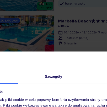
basen na dachu
3.8
/5
130
opinii
Marbella Beach
ZKI LATO 2026
ALBANIA
05.10.2026 - 12.10.2026
(7 noc
Katowice (02:35)
Śniadanie
kameralna atmosfera
4.2
/5
133
opinie
Monaco Garden
ZKI LATO 2026
Szczegóły
ALBANIA
05.10.2026 - 12.10.2026
(7 noc
Katowice (02:35)
ść
Śniadanie
jak pliki cookie w celu poprawy komfortu użytkowania strony or
m. Pliki cookie wykorzystywane są także do analizowania ruchu 