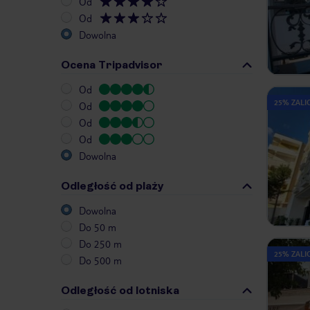
Od
Od
Dowolna
Ocena Tripadvisor
Od
25% ZALIC
Od
Od
Od
Dowolna
Odległość od plaży
Dowolna
Do 50 m
Do 250 m
25% ZALIC
Do 500 m
Odległość od lotniska