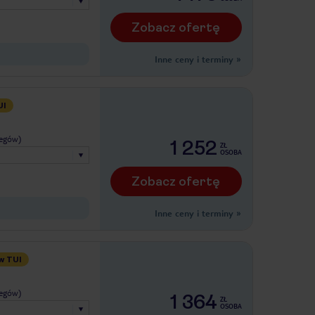
Zobacz ofertę
Inne ceny i terminy
»
UI
legów)
1 252
ZŁ
OSOBA
Zobacz ofertę
Inne ceny i terminy
»
w TUI
legów)
1 364
ZŁ
OSOBA