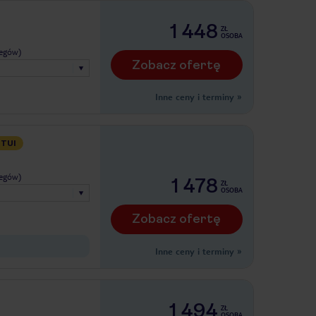
1 448
ZŁ
OSOBA
legów)
Zobacz ofertę
Inne ceny i terminy
»
 TUI
legów)
1 478
ZŁ
OSOBA
Zobacz ofertę
Inne ceny i terminy
»
1 494
ZŁ
OSOBA