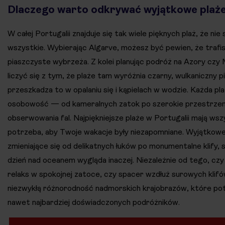
Dlaczego warto odkrywać wyjątkowe plaże
W całej Portugalii znajduje się tak wiele pięknych plaż, że nie
wszystkie. Wybierając Algarve, możesz być pewien, że trafis
piaszczyste wybrzeża. Z kolei planując podróż na Azory czy
liczyć się z tym, że plaże tam wyróżnia czarny, wulkaniczny pi
przeszkadza to w opalaniu się i kąpielach w wodzie. Każda pl
osobowość — od kameralnych zatok po szerokie przestrzenie 
obserwowania fal. Najpiękniejsze plaże w Portugalii mają ws
potrzeba, aby Twoje wakacje były niezapomniane. Wyjątkowe
zmieniające się od delikatnych łuków po monumentalne klify, 
dzień nad oceanem wygląda inaczej. Niezależnie od tego, cz
relaks w spokojnej zatoce, czy spacer wzdłuż surowych klifó
niezwykłą różnorodność nadmorskich krajobrazów, które po
nawet najbardziej doświadczonych podróżników.