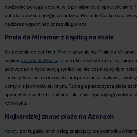
podziwiać potęgę oceanu w jego najbardziej spektakularnej f
ochotę poczuć energię Atlantyku, Praia do Norte dostarcz
będziesz wspominać przez długie lata.
Praia da Miramar z kaplicą na skale
Na południe od centrum
Porto
znajduje się Praia da Miramar,
kaplicy
Senhor da Pedra
, która stoi na skale tuż przy linii wo
zachwyca nie tylko swoją symboliką, ale też niezwykłym połą
i natury. Kaplica, otoczona falami podczas przypływu, tworz
pomylić z jakimkolwiek innym. Rozległa piaszczysta plaża za
spacerów o zachodzie słońca, jak i chwil spokojnego relaksu
Atlantyku.
Najbardziej znane plaże na Azorach
Azory
, portugalski archipelag znajdujący się pośrodku Atlant