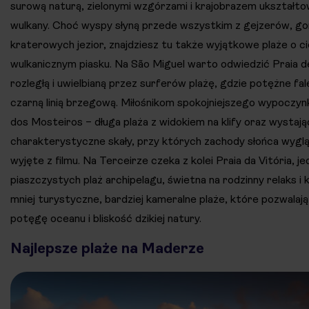
surową naturą, zielonymi wzgórzami i krajobrazem ukształt
wulkany. Choć wyspy słyną przede wszystkim z gejzerów, gor
kraterowych jezior, znajdziesz tu także wyjątkowe plaże o 
wulkanicznym piasku. Na São Miguel warto odwiedzić Praia d
rozległą i uwielbianą przez surferów plażę, gdzie potężne fal
czarną linią brzegową. Miłośnikom spokojniejszego wypoczyn
dos Mosteiros – długa plaża z widokiem na klify oraz wystaj
charakterystyczne skały, przy których zachody słońca wygl
wyjęte z filmu. Na Terceirze czeka z kolei Praia da Vitória, je
piaszczystych plaż archipelagu, świetna na rodzinny relaks i 
mniej turystyczne, bardziej kameralne plaże, które pozwala
potęgę oceanu i bliskość dzikiej natury.
Najlepsze plaże na Maderze