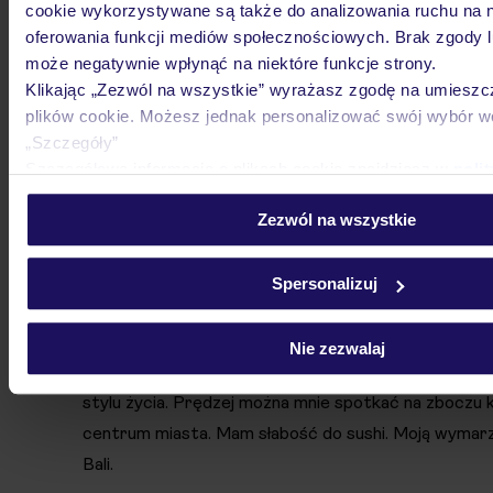
cookie wykorzystywane są także do analizowania ruchu na n
Riu Madeira
oferowania funkcji mediów społecznościowych. Brak zgody l
PORTUGALIA / MADERA / CANICO DE BAIXO
może negatywnie wpłynąć na niektóre funkcje strony.
Klikając „Zezwól na wszystkie” wyrażasz zgodę na umieszc
5 54
plików cookie. Możesz jednak personalizować swój wybór 
„Szczegóły”
Szczegółowe informacje o plikach cookie znajdziesz w
poli
cookies
oraz
polityce prywatności
.
Zezwól na wszystkie
Kinga Czerwińska
Uwielbiam zarówno intensywne, górskie trekkingi, jak
Spersonalizuj
przy zachodzie słońca na plaży. Podróżując, zdecydo
stronę natury. Najlepiej relaksuję się przy dźwiękac
Nie zezwalaj
którymi również masuję. Jestem miłośniczką jogi, m
stylu życia. Prędzej można mnie spotkać na zboczu kl
centrum miasta. Mam słabość do sushi. Moją wymarz
Bali.