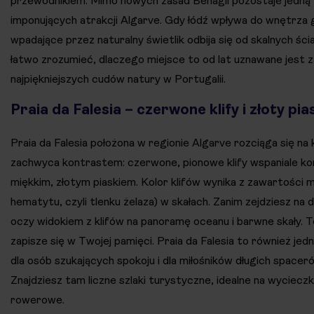
przewodnikiem. Mimo nowych zasad Benagil pozostaje jedną z
imponujących atrakcji Algarve. Gdy łódź wpływa do wnętrza g
wpadające przez naturalny świetlik odbija się od skalnych ści
łatwo zrozumieć, dlaczego miejsce to od lat uznawane jest z
najpiękniejszych cudów natury w Portugalii.
Praia da Falesia – czerwone klify i złoty pia
Praia da Falesia położona w regionie Algarve rozciąga się na k
zachwyca kontrastem: czerwone, pionowe klify wspaniale ko
miękkim, złotym piaskiem. Kolor klifów wynika z zawartości 
hematytu, czyli tlenku żelaza) w skałach. Zanim zejdziesz na 
oczy widokiem z klifów na panoramę oceanu i barwne skały. T
zapisze się w Twojej pamięci. Praia da Falesia to również jedn
dla osób szukających spokoju i dla miłośników długich space
Znajdziesz tam liczne szlaki turystyczne, idealne na wycieczk
rowerowe.