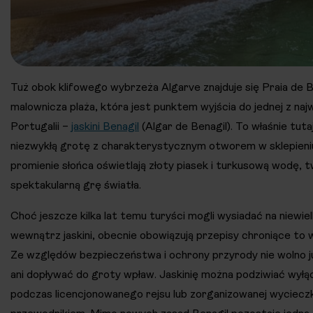
Tuż obok klifowego wybrzeża Algarve znajduje się Praia de Be
malownicza plaża, która jest punktem wyjścia do jednej z naj
Portugalii –
jaskini Benagil
(Algar de Benagil). To właśnie tuta
niezwykłą grotę z charakterystycznym otworem w sklepieni
promienie słońca oświetlają złoty piasek i turkusową wodę, 
spektakularną grę światła.
Choć jeszcze kilka lat temu turyści mogli wysiadać na niewielk
wewnątrz jaskini, obecnie obowiązują przepisy chroniące to 
Ze względów bezpieczeństwa i ochrony przyrody nie wolno ju
ani dopływać do groty wpław. Jaskinię można podziwiać wyłą
podczas licencjonowanego rejsu lub zorganizowanej wycieczk