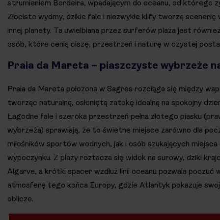
strumieniem Bordeira, wpadającym do oceanu, od którego z
Złociste wydmy, dzikie fale i niezwykłe klify tworzą scenerię 
innej planety. Ta uwielbiana przez surferów plaża jest również
osób, które cenią ciszę, przestrzeń i naturę w czystej posta
Praia da Mareta – piaszczyste wybrzeże na 
Praia da Mareta położona w Sagres rozciąga się między wapi
tworząc naturalną, osłoniętą zatokę idealną na spokojny dzi
Łagodne fale i szeroka przestrzeń pełna złotego piasku (p
wybrzeża) sprawiają, że to świetne miejsce zarówno dla poc
miłośników sportów wodnych, jak i osób szukających miejs
wypoczynku. Z plaży roztacza się widok na surowy, dziki kra
Algarve, a krótki spacer wzdłuż linii oceanu pozwala poczuć
atmosferę tego końca Europy, gdzie Atlantyk pokazuje swoj
oblicze.