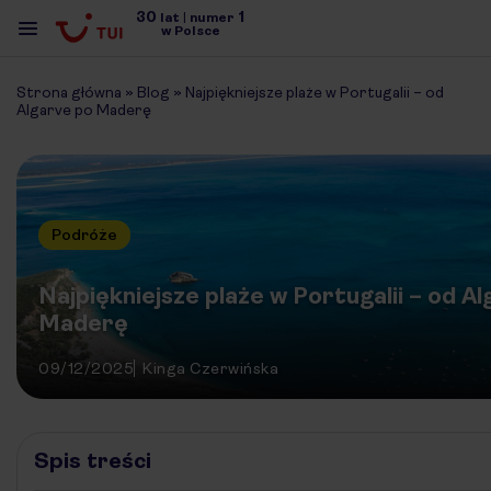
30
1
lat
|
numer
w Polsce
Strona główna
»
Blog
»
Najpiękniejsze plaże w Portugalii – od
Algarve po Maderę
Podróże
Najpiękniejsze plaże w Portugalii – od A
Maderę
09/12/2025
Kinga Czerwińska
Spis treści