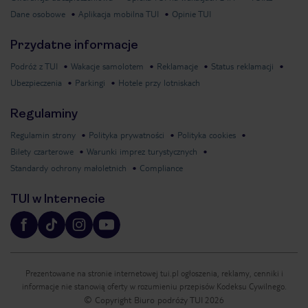
Dane osobowe
Aplikacja mobilna TUI
Opinie TUI
Przydatne informacje
Podróż z TUI
Wakacje samolotem
Reklamacje
Status reklamacji
Ubezpieczenia
Parkingi
Hotele przy lotniskach
Regulaminy
Regulamin strony
Polityka prywatności
Polityka cookies
Bilety czarterowe
Warunki imprez turystycznych
Standardy ochrony małoletnich
Compliance
TUI w Internecie
Prezentowane na stronie internetowej tui.pl ogłoszenia, reklamy, cenniki i
informacje nie stanowią oferty w rozumieniu przepisów Kodeksu Cywilnego.
© Copyright Biuro podróży TUI
2026