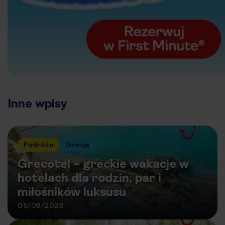
Inne wpisy
Podróże
Grecja
Grecotel – greckie wakacje w
hotelach dla rodzin, par i
miłośników luksusu
05/08/2026