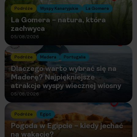
Podróże
Wyspy Kanaryjskie
La Gomera
La Gomera – natura, która
zachwyca
05/08/2026
Podróże
Madera
Portugalia
Dlaczego warto wybrać się na
Maderę? Najpiękniejsze
atrakcje wyspy wiecznej wiosny
05/08/2026
Podróże
Egipt
Pogoda w Egipcie – kiedy jechać
na wakacje?