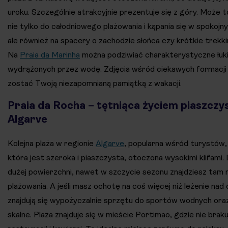
uroku. Szczególnie atrakcyjnie prezentuje się z góry. Może t
nie tylko do całodniowego plażowania i kąpania się w spokoj
ale również na spacery o zachodzie słońca czy krótkie trekk
Na
Praia da Marinha
można podziwiać charakterystyczne łuki
wydrążonych przez wodę. Zdjęcia wśród ciekawych formacji
zostać Twoją niezapomnianą pamiątką z wakacji.
Praia da Rocha – tętniąca życiem piaszczy
Algarve
Kolejna plaża w regionie
Algarve
, popularna wśród turystów,
która jest szeroka i piaszczysta, otoczona wysokimi klifami.
dużej powierzchni, nawet w szczycie sezonu znajdziesz tam 
plażowania. A jeśli masz ochotę na coś więcej niż leżenie nad
znajdują się wypożyczalnie sprzętu do sportów wodnych oraz
skalne. Plaża znajduje się w mieście Portimao, gdzie nie braku