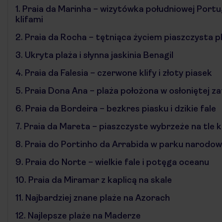
1.
Praia da Marinha – wizytówka południowej Portu
klifami
2.
Praia da Rocha – tętniąca życiem piaszczysta p
3.
Ukryta plaża i słynna jaskinia Benagil
4.
Praia da Falesia – czerwone klify i złoty piasek
5.
Praia Dona Ana – plaża położona w osłoniętej z
6.
Praia da Bordeira – bezkres piasku i dzikie fale
7.
Praia da Mareta – piaszczyste wybrzeże na tle k
8.
Praia do Portinho da Arrabida w parku narodo
9.
Praia do Norte – wielkie fale i potęga oceanu
10.
Praia da Miramar z kaplicą na skale
11.
Najbardziej znane plaże na Azorach
12.
Najlepsze plaże na Maderze