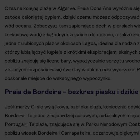
Czas na kolejną plażę w Algarve. Praia Dona Ana wyróżnia s
zatoce osłoniętej cyplem, dzięki czemu możesz odpoczywać
wód oceanu. Zobaczysz tam zapierające dech w piersiach wido
turkusową wodę z łagodnym zejściem do oceanu, a także złot
jedna z ulubionych plaż w okolicach Lagos, idealna dla rodzin z
którzy lubią łączyć kąpiele z krótkimi eksploracjami skalnyc
pobliżu znajdują się liczne bary, wypożyczalnie sprzętu wodne
z których rozpościera się świetny widok na całe wybrzeże. 
doskonałe miejsce do wakacyjnego wypoczynku.
Praia da Bordeira – bezkres piasku i dzikie 
Jeśli marzy Ci się wyjątkowa, szeroka plaża, koniecznie odwi
Bordeira. To jedno z najbardziej surowych, naturalnych miej
Portugalii. Ta plaża, znajdująca się w Parku Narodowym Cost
pobliżu wiosek Bordeira i Carrapateira, oczarowuje pięknymi