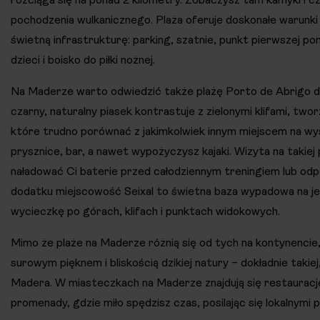
pochodzenia wulkanicznego. Plaża oferuje doskonałe warunki 
świetną infrastrukturę: parking, szatnie, punkt pierwszej po
dzieci i boisko do piłki nożnej.
Na Maderze warto odwiedzić także plażę Porto de Abrigo do
czarny, naturalny piasek kontrastuje z zielonymi klifami, twor
które trudno porównać z jakimkolwiek innym miejscem na wys
prysznice, bar, a nawet wypożyczysz kajaki. Wizyta na takiej 
naładować Ci baterie przed całodziennym treningiem lub od
dodatku miejscowość Seixal to świetna baza wypadowa na j
wycieczkę po górach, klifach i punktach widokowych.
Mimo że plaże na Maderze różnią się od tych na kontynencie
surowym pięknem i bliskością dzikiej natury – dokładnie takiej,
Madera. W miasteczkach na Maderze znajdują się restauracj
promenady, gdzie miło spędzisz czas, posilając się lokalnymi