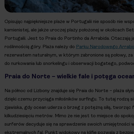
Opisując najpiękniejsze plaże w Portugalii nie sposób nie ws
kamienistej, ale jakże uroczej plaży położonej w okolicach Se
Portugalii. Jest to Praia do Portinho da Arrabida. Otaczają j
roślinnością góry. Plaża należy do
Parku Narodowego Arrabid
rezerwatem naturalnym, w którym zabronione są połowy, za t
do nurkowania lub snorkelingu i obserwacji bogatego, podwo
Praia do Norte – wielkie fale i potęga ocea
Na północ od Lizbony znajduje się Praia do Norte – plaża sły
dzięki czemu przyciąga miłośników surfingu. To tutaj rodzą 
zjawiska, gdy ocean uderza o brzeg z potężną siłą, tworząc 
kilkudziesięciu metrów. Mimo że nie jest to miejsce do spokojn
surferów decyduje się na sprawdzenie swoich umiejętności w
ekstremalnych fal. Punkt widokowy na klifie pozwala z bezpie