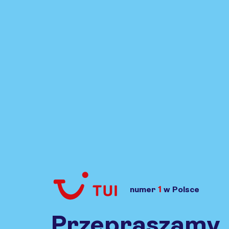
1
numer
w Polsce
Przejdź do TUI.pl
Przepraszamy