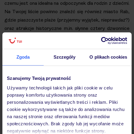
czemu jest ona idealna na odpoczynek dla rodzin z dziećmi.
Na Twojej liście powinno znaleźć się również miasto Rab,
gdzie piaszczyste plaże (przyjemny wyjątek, nieprawdaż?)
oraz atrakcje historyczne m.in. słynne cztery dzwonnice
leżące nieopodal kościoła Św. Krzysztofa umilą Twój
wypoczynek.
Zerknij także do naszego przewodnika
po regionie Kvarner
. Zależy Ci na przystępnym cenowo
Zgoda
Szczegóły
O plikach cookies
wypoczynku a Twoje wymagania są spore?
Aminess
Magal Hotel
( położony na wyspie Krk posiada szeroki
wybór pokojów z różnymi udogodnieniami m.in. pokoje dla
Szanujemy Twoją prywatność
seniorów (65+) czy suite rodzinne. Zarezerwuj już dziś.
Używamy technologii takich jak pliki cookie w celu
poprawy komfortu użytkowania strony oraz
personalizowania wyświetlanych treści i reklam. Pliki
SPRAWDŹ OFERTY ZIMA 2026/27 FIRST
cookie wykorzystywane są także do analizowania ruchu
MINUTE®!
na naszej stronie oraz oferowania funkcji mediów
społecznościowych. Brak zgody lub jej wycofanie może
negatywnie wpłynąć na niektóre funkcje strony.