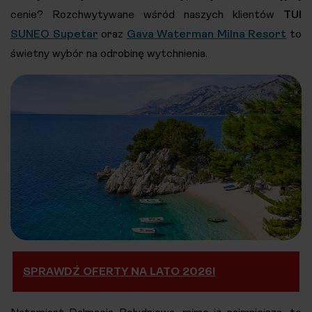
cenie? Rozchwytywane wśród naszych klientów
TUI
SUNEO Supetar
oraz
Gava Waterman Milna Resort
to
świetny wybór na odrobinę wytchnienia.
SPRAWDŹ OFERTY NA LATO 2026!