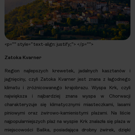
<p=”” style=”text-align: justify;”> </p=””>
Zatoka Kvarner
Region najlepszych krewetek, jadalnych kasztanów i
jagnięciny, czyli Zatoka Kvarner jest znana z łagodnego
klimatu i zróżnicowanego krajobrazu. Wyspa Krk, czyli
największa i najbardziej znana wyspa w Chorwacji
charakteryzuje się klimatycznymi miasteczkami, lasami
piniowymi oraz żwirowo-kamienistymi plażami. Na liście
najpopularniejszych plaż na wyspie Krk znalazła się plaża w
miejscowości Baška, posiadająca drobny żwirek, dzięki