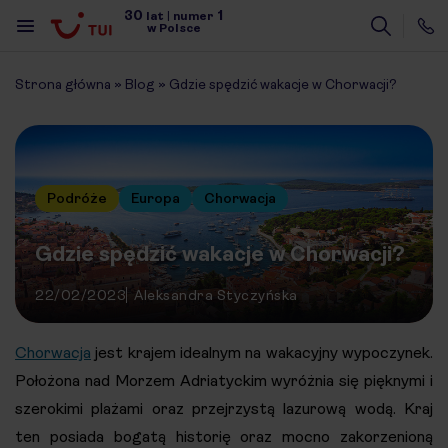
30
1
lat
|
numer
w Polsce
Strona główna
»
Blog
»
Gdzie spędzić wakacje w Chorwacji?
Podróże
Europa
Chorwacja
Gdzie spędzić wakacje w Chorwacji?
22/02/2023
Aleksandra Styczyńska
Chorwacja
jest krajem idealnym na wakacyjny wypoczynek.
Położona nad Morzem Adriatyckim wyróżnia się pięknymi i
szerokimi plażami oraz przejrzystą lazurową wodą. Kraj
ten posiada bogatą historię oraz mocno zakorzenioną