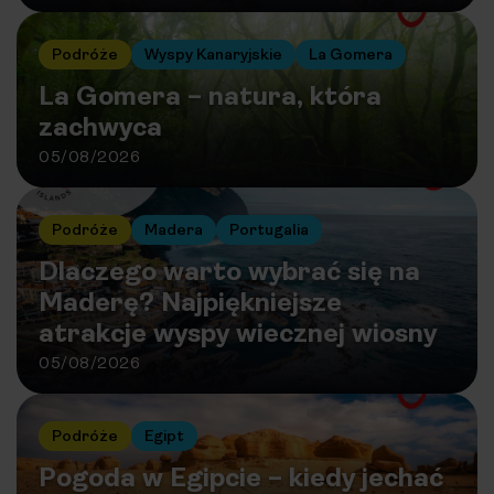
Podróże
Wyspy Kanaryjskie
La Gomera
La Gomera – natura, która
zachwyca
05/08/2026
Podróże
Madera
Portugalia
Dlaczego warto wybrać się na
Maderę? Najpiękniejsze
atrakcje wyspy wiecznej wiosny
05/08/2026
Podróże
Egipt
Pogoda w Egipcie – kiedy jechać