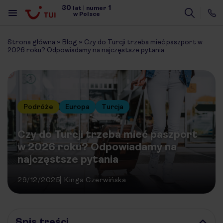
30
1
lat
|
numer
w Polsce
Strona główna
»
Blog
»
Czy do Turcji trzeba mieć paszport w
2026 roku? Odpowiadamy na najczęstsze pytania
Podróże
Europa
Turcja
Czy do Turcji trzeba mieć paszport
w 2026 roku? Odpowiadamy na
najczęstsze pytania
29/12/2025
Kinga Czerwińska
Spis treści