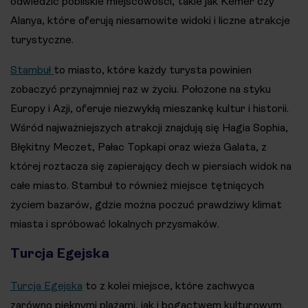
odwiedzić pobliskie miejscowości, takie jak Kemer czy
Alanya, które oferują niesamowite widoki i liczne atrakcje
turystyczne​.
Stambuł
to miasto, które każdy turysta powinien
zobaczyć przynajmniej raz w życiu. Położone na styku
Europy i Azji, oferuje niezwykłą mieszankę kultur i historii.
Wśród najważniejszych atrakcji znajdują się Hagia Sophia,
Błękitny Meczet, Pałac Topkapi oraz wieża Galata, z
której roztacza się zapierający dech w piersiach widok na
całe miasto. Stambuł to również miejsce tętniących
życiem bazarów, gdzie można poczuć prawdziwy klimat
miasta i spróbować lokalnych przysmaków​.
Turcja Egejska
Turcja Egejska
to z kolei miejsce, które zachwyca
zarówno pięknymi plażami, jak i bogactwem kulturowym.