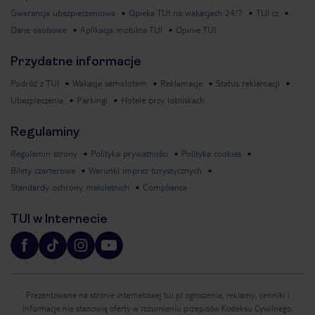
Gwarancja ubezpieczeniowa
Opieka TUI na wakacjach 24/7
TUI.cz
Dane osobowe
Aplikacja mobilna TUI
Opinie TUI
Przydatne informacje
Podróż z TUI
Wakacje samolotem
Reklamacje
Status reklamacji
Ubezpieczenia
Parkingi
Hotele przy lotniskach
Regulaminy
Regulamin strony
Polityka prywatności
Polityka cookies
Bilety czarterowe
Warunki imprez turystycznych
Standardy ochrony małoletnich
Compliance
TUI w Internecie
Prezentowane na stronie internetowej tui.pl ogłoszenia, reklamy, cenniki i
informacje nie stanowią oferty w rozumieniu przepisów Kodeksu Cywilnego.