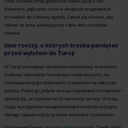
Choć turecka straż graniczna rzadko pyta o ten
dokument, jego brak może w skrajnych przypadkach
prowadzić do odmowy wjazdu​​. Zaleca się również, aby
zabrać ze sobą wielojęzyczny odpis aktu urodzenia
dziecka.
Inne rzeczy, o których trzeba pamiętać
przed wylotem do Turcji
W Turcji obowiązuje obowiązek meldunkowy w hotelach.
Podczas załatwiania formalności meldunkowych, nie
zostawiaj swojego dokumentu tożsamości na cały czas
pobytu. Pokaż go jedynie na czas wypełniania formalności i
upewnij się, że zostanie on Ci zwrócony od razu. W kraju
mogą występować niezapowiedziane kontrole policyjne,
dlatego zawsze noś przy sobie dokument tożsamości​.
Drugą kwestią jest
ubezpieczenie podróżne
. Turcja, choć