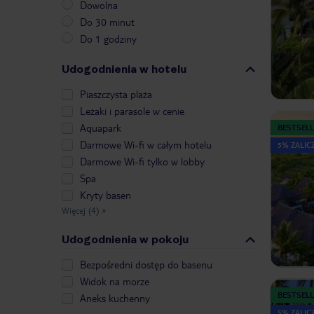
Dowolna
Do 30 minut
Do 1 godziny
Udogodnienia w hotelu
Piaszczysta plaża
Leżaki i parasole w cenie
Aquapark
BESTSELL
Darmowe Wi-fi w całym hotelu
5% ZALICZ
Darmowe Wi-fi tylko w lobby
Spa
Kryty basen
Więcej (4)
»
Udogodnienia w pokoju
Bezpośredni dostęp do basenu
Widok na morze
BESTSELL
Aneks kuchenny
5% ZALICZ