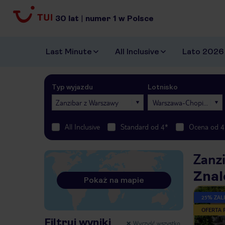
30
lat
|
numer
1
w Polsce
Last Minute
All Inclusive
Lato 2026
Typ wyjazdu
Lotnisko
Zanzibar z Warszawy
Warszawa-Chopina
All Inclusive
Standard od 4*
Ocena od 4
Zanz
Znal
Pokaż na mapie
25% ZALI
OFERTA
Filtruj wyniki
Wyczyść wszystko