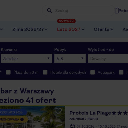
Pobi
Wpisz frazę, której szukasz
NOWOŚĆ
Zima 2026/27
Lato 2027
Oferta
Ki
Kierunki
Pobyt
Wylot od - do
Zanzibar
6-8
Dowolny
*
Plaża do 50 m
Hotele dla dorosłych
Aquapark
ibar z Warszawy
eziono 41 ofert
Protels La Plage
CZKI LATO 2026
ZANZIBAR
BWEJU
 PROMOWANA
07.10.2026 - 15.10.2026
(7 noc