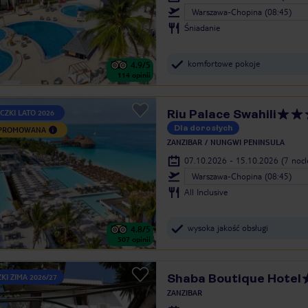
Warszawa-Chopina (08:45)
Śniadanie
komfortowe pokoje
4.9
/5
114
opinii
Riu Palace Swahili
CZKI LATO 2026
Dla dorosłych
 PROMOWANA
ZANZIBAR
NUNGWI PENINSULA
07.10.2026 - 15.10.2026
(7 noc
Warszawa-Chopina (08:45)
All Inclusive
wysoka jakość obsługi
4.8
/5
507
opinii
Shaba Boutique Hotel
KI ZIMA 2026/27
ZANZIBAR