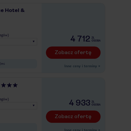
e Hotel &
legów)
4 712
ZŁ
OSOBA
Zobacz ofertę
ećmi
Inne ceny i terminy
»
legów)
4 933
ZŁ
OSOBA
Zobacz ofertę
Inne ceny i terminy
»