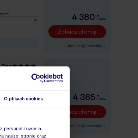
legów)
4 380
ZŁ
OSOBA
Zobacz ofertę
Inne ceny i terminy
»
 Spa
legów)
4 385
ZŁ
O plikach cookies
OSOBA
Zobacz ofertę
nne pokoje z ładnym
Inne ceny i terminy
»
az personalizowania
na naszej stronie oraz