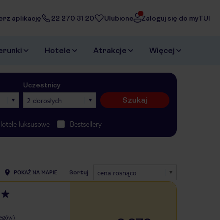
erz aplikację
22 270 31 20
Ulubione
Zaloguj się do myTUI
erunki
Hotele
Atrakcje
Więcej
Uczestnicy
Szukaj
2 dorosłych
Hotele luksusowe
Bestsellery
cena rosnąco
POKAŻ NA MAPIE
Sortuj
legów)