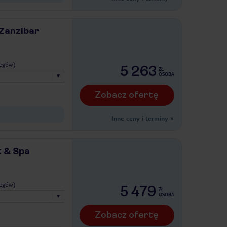
 Zanzibar
legów)
5 263
ZŁ
OSOBA
Zobacz ofertę
Inne ceny i terminy
»
 & Spa
legów)
5 479
ZŁ
OSOBA
Zobacz ofertę