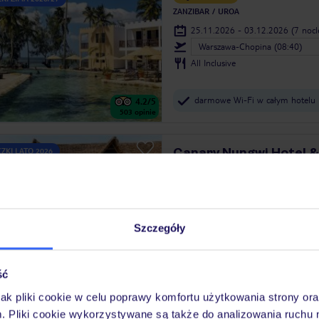
ZANZIBAR
UROA
25.11.2026 - 03.12.2026
(7 noc
Warszawa-Chopina (08:40)
All Inclusive
darmowe Wi-Fi w całym hotelu
4.2
/5
503
opinie
Canary Nungwi Hotel &
ZKI LATO 2026
Tylko w TUI
ZANZIBAR
NUNGWI PENINSULA
07.10.2026 - 15.10.2026
(7 noc
Warszawa-Chopina (08:45)
Szczegóły
Śniadanie
kameralna atmosfera i przestro
ść
widokiem
4.4
/5
jak pliki cookie w celu poprawy komfortu użytkowania strony or
382
opinie
m. Pliki cookie wykorzystywane są także do analizowania ruchu 