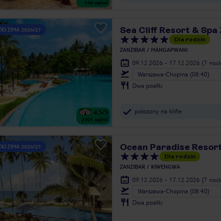
146
opinii
Sea Cliff Resort & Spa
KI ZIMA 2026/27
Dla rodzin
ZANZIBAR
MANGAPWANI
09.12.2026 - 17.12.2026
(7 noc
Warszawa-Chopina (08:40)
Dwa posiłki
położony na klifie
4.5
/5
2301
opinii
Ocean Paradise Resort
KI ZIMA 2026/27
Dla rodzin
ZANZIBAR
KIWENGWA
09.12.2026 - 17.12.2026
(7 noc
Warszawa-Chopina (08:40)
Dwa posiłki