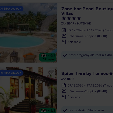
Zanzibar Pearl Boutiqu
KI ZIMA 2026/27
Villas
ZANZIBAR
MATEMWE
09.12.2026 - 17.12.2026
(7 noc
Warszawa-Chopina (08:40)
Śniadanie
hotel przyjazny dla rodzin z dzi
4.6
/5
541
opinii
Spice Tree by Turaco
KI ZIMA 2026/27
ZANZIBAR
09.12.2026 - 17.12.2026
(7 noc
Warszawa-Chopina (08:40)
Śniadanie
blisko atrakcji Stone Town
4.6
/5