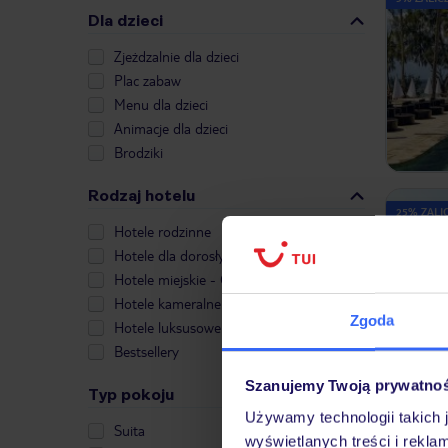
Dla dzieci
Zjeżdzalnie dla dzieci
Plac zabaw
Menu dla dzieci
Animacje dla dzieci
Brodziki
Rodzaj hotelu
25% ZALIC
Hotele rodzinne
Hotele dla dorosłych
Hotele miejskie - City Break
Hotele kameralne
Zgoda
Hotele luksusowe
Bestsellery
Szanujemy Twoją prywatno
Typ pokoju
Używamy technologii takich 
Suita
wyświetlanych treści i rekla