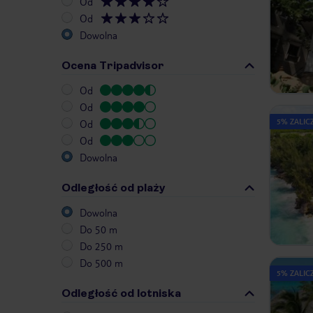
Od
Od
Dowolna
Ocena Tripadvisor
Od
Od
5% ZALICZ
Od
Od
Dowolna
Odległość od plaży
Dowolna
Do 50 m
Do 250 m
Do 500 m
5% ZALICZ
Odległość od lotniska