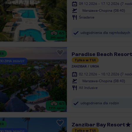
09.12.2026 - 17.12.2026
(7 noc
Warszawa-Chopina (08:40)
Śniadanie
udogodnienia dla najmłodszych
4
/5
295
opinii
Paradise Beach Resor
ER
Tylko w TUI
KI ZIMA 2026/27
ZANZIBAR
UROA
02.12.2026 - 10.12.2026
(7 noc
Warszawa-Chopina (08:40)
All Inclusive
udogodnienia dla rodzin
4
/5
1115
opinii
Zanzibar Bay Resort
ER
Tylko w TUI
KI ZIMA 2026/27