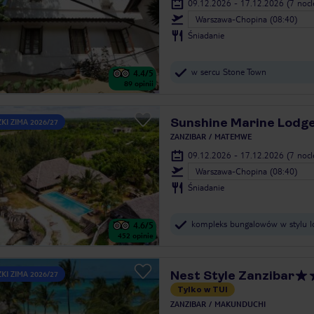
09.12.2026 - 17.12.2026
(7 noc
Warszawa-Chopina (08:40)
Śniadanie
w sercu Stone Town
4.4
/5
89
opinii
Sunshine Marine Lodg
KI ZIMA 2026/27
ZANZIBAR
MATEMWE
09.12.2026 - 17.12.2026
(7 noc
Warszawa-Chopina (08:40)
Śniadanie
kompleks bungalowów w stylu 
4.6
/5
452
opinie
Nest Style Zanzibar
KI ZIMA 2026/27
Tylko w TUI
ZANZIBAR
MAKUNDUCHI