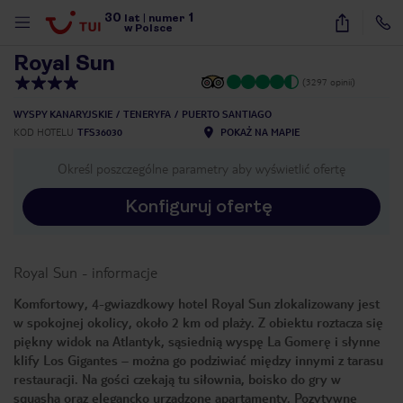
30
1
1
/
23
lat
|
numer
w Polsce
Royal Sun
(3297 opinii)
WYSPY KANARYJSKIE
TENERYFA
PUERTO SANTIAGO
KOD HOTELU
TFS36030
POKAŻ NA MAPIE
Określ poszczególne parametry aby wyświetlić ofertę
Konfiguruj ofertę
Royal Sun
-
informacje
Komfortowy, 4-gwiazdkowy hotel Royal Sun zlokalizowany jest
w spokojnej okolicy, około 2 km od plaży. Z obiektu roztacza się
piękny widok na Atlantyk, sąsiednią wyspę La Gomerę i słynne
klify Los Gigantes – można go podziwiać między innymi z tarasu
restauracji. Na gości czekają tu siłownia, boisko do gry w
nute
squasha oraz elegancko urządzone apartamenty. Pozytywne