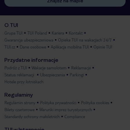
Znajdź na mapie
O TUI
Grupa TUI
TUI Poland
Kariera
Kontakt
Gwarancja ubezpieczeniowa
Opieka TUI na wakacjach 24/7
TUI.cz
Dane osobowe
Aplikacja mobilna TUI
Opinie TUI
Przydatne informacje
Podróż z TUI
Wakacje samolotem
Reklamacje
Status reklamacji
Ubezpieczenia
Parkingi
Hotele przy lotniskach
Regulaminy
Regulamin strony
Polityka prywatności
Polityka cookies
Bilety czarterowe
Warunki imprez turystycznych
Standardy ochrony małoletnich
Compliance
TUI w Internecie