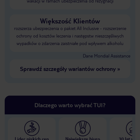
wakacji w ramach ubezpieczenia od rezygnacji
Większość Klientów
rozszerza ubezpieczenia o pakiet All Inclusive - rozszerzenie
ochrony od kosztów leczenia i następstw nieszczęśliwych
wypadków o zdarzenia zaistniałe pod wpływem alkoholu
Dane Mondial Assistance
Sprawdź szczegóły wariantów ochrony
»
Dlaczego warto wybrać TUI?
Lider niskich cen
Największe biuro
30 lat w P