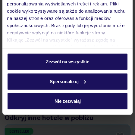
personalizowania wyświetlanych treści i reklam. Pliki
cookie wykorzystywane są także do analizowania ruchu
na naszej stronie oraz oferowania funkcji mediów
Ważne informacje
społecznościowych. Brak zgody lub jej wycofanie może
negatywnie wpłynąć na niektóre funkcje strony.
Klikając „Zezwól na wszystkie” wyrażasz zgodę na
Często zadawane pytania
umieszczenie wszystkich plików cookie. Możesz jednak
personalizować swój wybór wchodząc w zakładkę
Jak zmienić uczestników/osobę zgłaszającą?
„Szczegóły”
Zezwól na wszystkie
Czy w Hotelu będzie przedstawiciel TUI?
Szczegółowe informacje o plikach cookie znajdziesz
Na jakiej podstawie i gdzie otrzymam karty
pokładowe/bilety lotnicze?
w
polityce plików cookies
oraz
polityce prywatności
.
Spersonalizuj
Zobacz więcej
Nie zezwalaj
Odkryj inne hotele w pobliżu
BESTSELLER