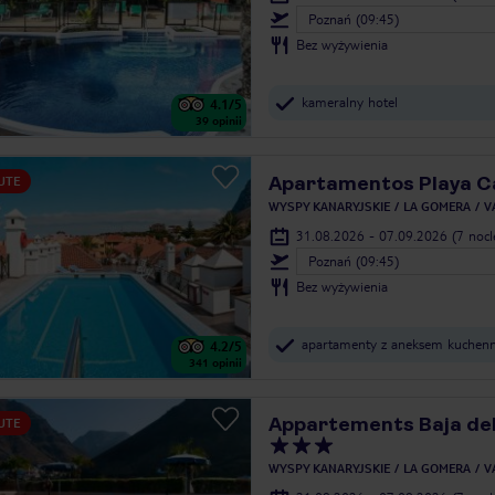
Poznań (09:45)
Bez wyżywienia
kameralny hotel
4.1
/5
39
opinii
Apartamentos Playa C
UTE
WYSPY KANARYJSKIE
LA GOMERA
V
31.08.2026 - 07.09.2026
(7 noc
Poznań (09:45)
Bez wyżywienia
apartamenty z aneksem kuchen
4.2
/5
341
opinii
Appartements Baja de
UTE
WYSPY KANARYJSKIE
LA GOMERA
V