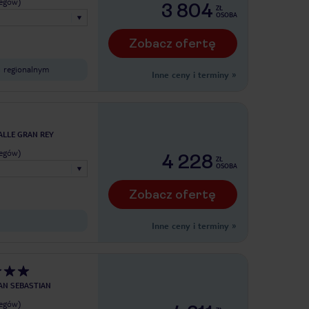
legów)
3 804
ZŁ
OSOBA
Zobacz ofertę
 regionalnym
Inne ceny i terminy
»
ALLE GRAN REY
legów)
4 228
ZŁ
OSOBA
Zobacz ofertę
Inne ceny i terminy
»
AN SEBASTIAN
legów)