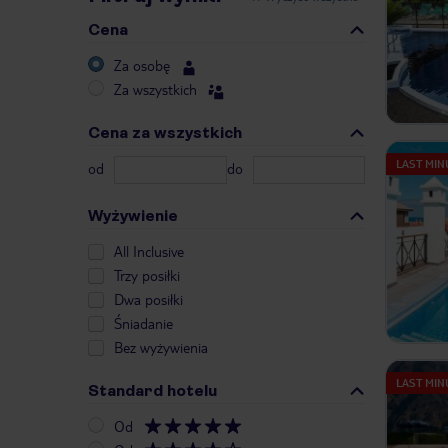
Cena
Za osobę
Za wszystkich
Cena za wszystkich
LAST MIN
od
do
Wyżywienie
All Inclusive
Trzy posiłki
Dwa posiłki
Śniadanie
Bez wyżywienia
LAST MIN
Standard hotelu
Od