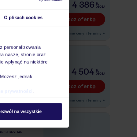
legów)
4 386
ZŁ
OSOBA
O plikach cookies
Zobacz ofertę
Inne ceny i terminy
»
az personalizowania
na naszej stronie oraz
ALLE GRAN REY
e wpłynąć na niektóre
legów)
4 504
ZŁ
OSOBA
. Możesz jednak
Zobacz ofertę
ce prywatności
.
Inne ceny i terminy
»
ezwól na wszystkie
Gomera
AN SEBASTIAN