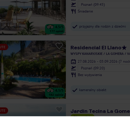
Poznań (09:45)
Śniadanie
przyjazny dla rodzin z dziećmi
4.5
/5
177
opinii
Residencial El Llano
UTE
WYSPY KANARYJSKIE
LA GOMERA
V
27.08.2026 - 03.09.2026
(7 noc
Poznań (09:20)
Bez wyżywienia
kameralny obiekt
4.1
/5
182
opinie
Jardin Tecina La Gom
UTE
Dla rodzin
WYSPY KANARYJSKIE
LA GOMERA
P