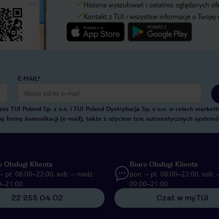
Historia wyszukiwań i ostatnio oglądanych of
Kontakt z TUI i wszystkie informacje o Twojej
E-MAIL*
 TUI Poland Sp. z o.o. i TUI Poland Dystrybucja Sp. z o.o. w celach marke
zną formę komunikacji (e-mail), także z użyciem tzw. automatycznych system
o Obsługi Klienta
Biuro Obsługi Klienta
– pt. 08:00–22:00, sob. – niedz.
pon. – pt. 08:00–22:00, sob. –
0–21:00
09:00–21:00
22 255 04 02
Czat w myTUI