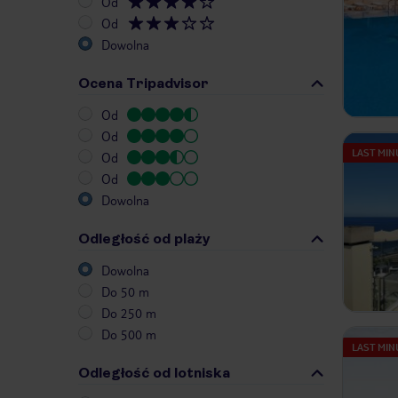
Od
Od
Dowolna
Ocena Tripadvisor
Od
Od
LAST MIN
Od
Od
Dowolna
Odległość od plaży
Dowolna
Do 50 m
Do 250 m
Do 500 m
LAST MIN
Odległość od lotniska