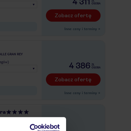
4 311
ZŁ
OSOBA
Zobacz ofertę
Inne ceny i terminy
»
ALLE GRAN REY
legów)
4 386
ZŁ
OSOBA
Zobacz ofertę
Inne ceny i terminy
»
era
LAYA DE SANTIAGO