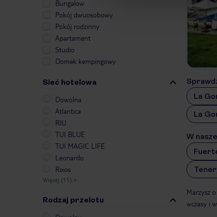
Bungalow
Pokój dwuosobowy
Pokój rodzinny
Apartament
Studio
Domek kempingowy
Sprawdź
Sieć hotelowa
La Go
Dowolna
Atlantica
La Gom
RIU
TUI BLUE
W naszej
TUI MAGIC LIFE
Fuert
Leonardo
Tener
Rixos
Więcej (15)
»
Marzysz o
Rodzaj przelotu
wczasy i w