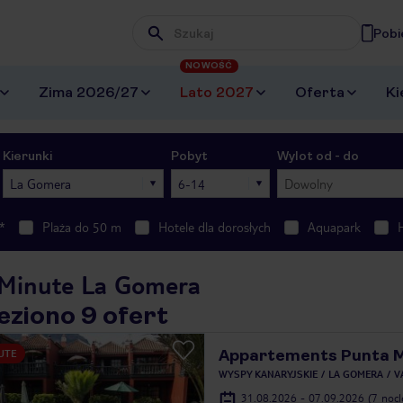
Pobi
Wpisz frazę, której szukasz
NOWOŚĆ
Zima 2026/27
Lato 2027
Oferta
Ki
Kierunki
Pobyt
Wylot od - do
La Gomera
6-14
Dowolny
*
Plaża do 50 m
Hotele dla dorosłych
Aquapark
 Minute La Gomera
eziono 9 ofert
Appartements Punta 
UTE
WYSPY KANARYJSKIE
LA GOMERA
V
31.08.2026 - 07.09.2026
(7 noc