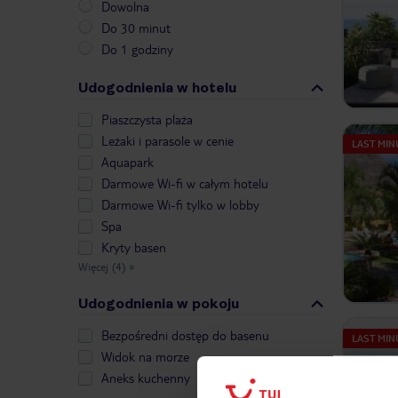
Dowolna
Do 30 minut
Do 1 godziny
Udogodnienia w hotelu
Piaszczysta plaża
Leżaki i parasole w cenie
LAST MIN
Aquapark
Darmowe Wi-fi w całym hotelu
Darmowe Wi-fi tylko w lobby
Spa
Kryty basen
Więcej (4)
»
Udogodnienia w pokoju
Bezpośredni dostęp do basenu
LAST MIN
Widok na morze
Aneks kuchenny