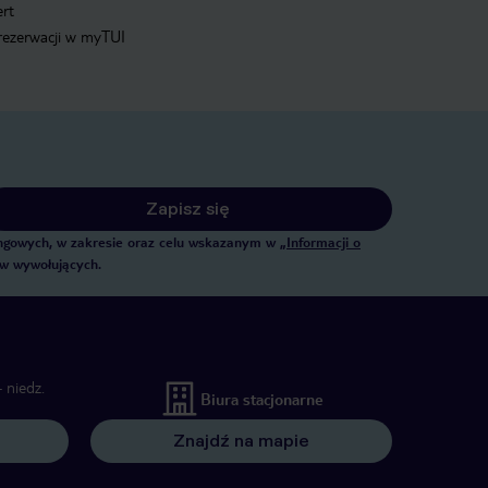
ert
 rezerwacji w myTUI
Zapisz się
tingowych, w zakresie oraz celu wskazanym w
„Informacji o
ów wywołujących.
 niedz.
Biura stacjonarne
Znajdź na mapie