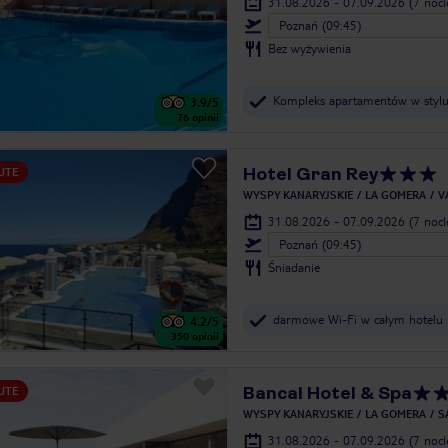
31.08.2026 - 07.09.2026
(7 noc
Poznań (09:45)
Bez wyżywienia
Kompleks apartamentów w stylu
3.9
/5
76
opinii
Hotel Gran Rey
UTE
WYSPY KANARYJSKIE
LA GOMERA
V
31.08.2026 - 07.09.2026
(7 noc
Poznań (09:45)
Śniadanie
darmowe Wi-Fi w całym hotelu
4.2
/5
350
opinii
Bancal Hotel & Spa
UTE
WYSPY KANARYJSKIE
LA GOMERA
S
31.08.2026 - 07.09.2026
(7 noc