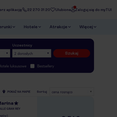
erz aplikację
22 270 31 20
Ulubione
Zaloguj się do myTUI
erunki
Hotele
Atrakcje
Więcej
Uczestnicy
Szukaj
2 dorosłych
Hotele luksusowe
Bestsellery
cena rosnąco
POKAŻ NA MAPIE
Sortuj
Marina
ALLE GRAN REY
legów)