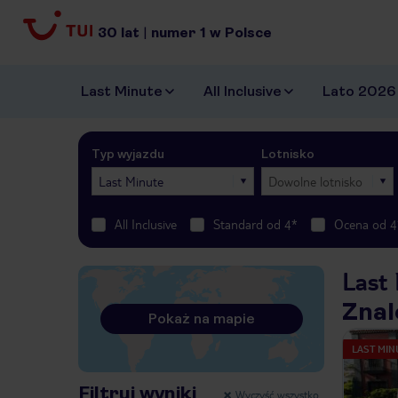
30
lat
|
numer
1
w Polsce
Last Minute
All Inclusive
Lato 2026
Typ wyjazdu
Lotnisko
Last Minute
Dowolne lotnisko
All Inclusive
Standard od 4*
Ocena od 4
Last
Znal
Pokaż na mapie
LAST MIN
Filtruj wyniki
Wyczyść wszystko