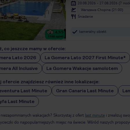
20.08.2026 - 27.08.2026
(7 noc
Warszawa-Chopina (21:00)
Śniadanie
kameralny obiekt
4.3
/5
1168
opinii
, co jeszcze mamy w ofercie:
mera Lato 2026
La Gomera Lato 2027 First Minute®
era All Inclusive
La Gomera Wakacje samolotem
 ofercie znajdziesz również inne lokalizacje:
eventura Last Minute
Gran Canaria Last Minute
Lan
yfa Last Minute
 niezapomnianych wakacjach? Skorzystaj z ofert
last minute
i zrealizuj s
ycieczki do najpopularniejszych miejsc na świecie. Wśród naszych propozyc