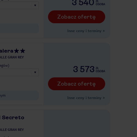
3 540
ZŁ
OSOBA
Zobacz ofertę
Inne ceny i terminy
»
alera
ALLE GRAN REY
legów)
3 573
ZŁ
OSOBA
Zobacz ofertę
nym
Inne ceny i terminy
»
l Secreto
ALLE GRAN REY