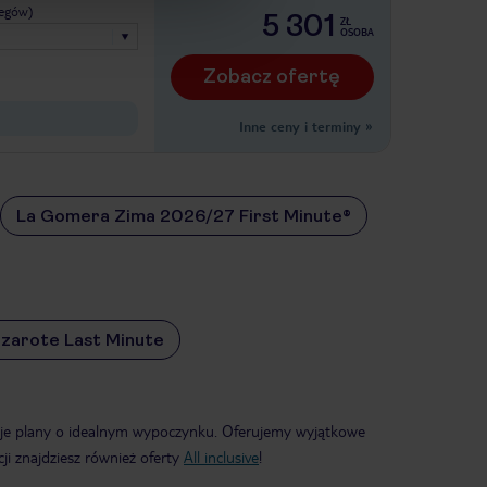
legów)
5 301
ZŁ
OSOBA
Zobacz ofertę
Inne ceny i terminy
»
La Gomera Zima 2026/27 First Minute®
zarote Last Minute
woje plany o idealnym wypoczynku. Oferujemy wyjątkowe
ji znajdziesz również oferty
All inclusive
!