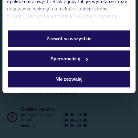
społecznościowych. Brak zgody lub jej wycofanie może
negatywnie wpłynąć na niektóre funkcje strony.
Klikając „Zezwól na wszystkie” wyrażasz zgodę na
umieszczenie wszystkich plików cookie. Możesz jednak
personalizować swój wybór wchodząc w zakładkę
„Szczegóły”
Zezwól na wszystkie
Szczegółowe informacje o plikach cookie znajdziesz
w
polityce plików cookies
oraz
polityce prywatności
.
Spersonalizuj
Nie zezwalaj
Telefoniczne Centrum Rezerwacji
22 270 31 20
Całkowity koszt połączenia wg stawki operatora
Godziny otwarcia
08:00-22:00
poniedziałek - piątek
09:00-21:00
sobota
09:00-20:00
niedziela