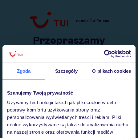
1
numer
w Polsce
Przejdź do TUI.pl
Przepraszamy
Wysłaliśmy nasz serwis na krótkie wakacje.
Wracamy niebawem!
Zgoda
Szczegóły
O plikach cookies
Szanujemy Twoją prywatność
Używamy technologii takich jak pliki cookie w celu
poprawy komfortu użytkowania strony oraz
personalizowania wyświetlanych treści i reklam. Pliki
cookie wykorzystywane są także do analizowania ruchu
na naszej stronie oraz oferowania funkcji mediów