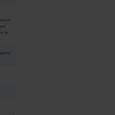
datnych
ować
śmy do
chęcamy