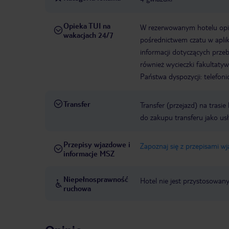
Opieka TUI na
W rezerwowanym hotelu opiek
wakacjach 24/7
pośrednictwem czatu w aplik
informacji dotyczących prze
również wycieczki fakultaty
Państwa dyspozycji: telefon
Transfer
Transfer (przejazd) na trasi
do zakupu transferu jako us
Przepisy wjazdowe i
Zapoznaj się z przepisami w
informacje MSZ
Niepełnosprawność
Hotel nie jest przystosowan
ruchowa