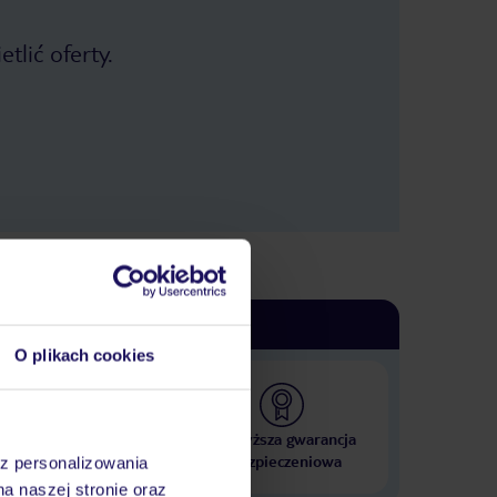
tlić oferty.
O plikach cookies
 000 hoteli w ponad 50
Najwyższa gwarancja
krajach
ubezpieczeniowa
az personalizowania
na naszej stronie oraz