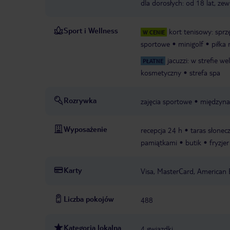
dla dorosłych: od 18 lat, ze
Sport i Wellness
kort tenisowy: sprz
W CENIE
sportowe
minigolf
piłka
jacuzzi: w strefie we
PŁATNE
kosmetyczny
strefa spa
Rozrywka
zajęcia sportowe
międzyna
Wyposażenie
recepcja 24 h
taras słonec
pamiątkami
butik
fryzjer
Karty
Visa, MasterCard, American 
Liczba pokojów
488
Kategoria lokalna
4 gwiazdki