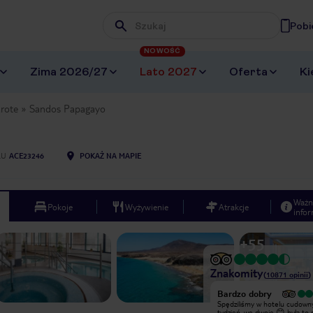
Pobi
Wpisz frazę, której szukasz
NOWOŚĆ
Zima 2026/27
Lato 2027
Oferta
Ki
rote
Sandos Papagayo
LU
ACE23246
POKAŻ NA MAPIE
Ważn
Pokoje
Wyżywienie
Atrakcje
infor
+
55
Znakomity
(
10871
opinii
)
Bardzo dobry
Bardzo dobry
W takim miejscu mieści się ten
Spędziliśmy w hotelu cudown
hotel, poza tym nic tam się nie dzieje
tydzień, we dwoje 😊 była to 