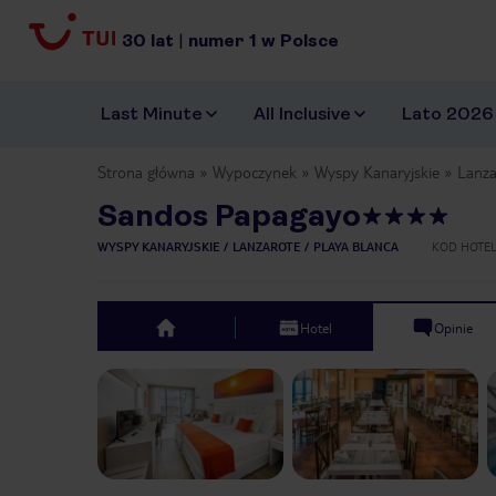
30
lat
|
numer
1
w Polsce
Last Minute
All Inclusive
Lato 2026
Strona główna
Wypoczynek
Wyspy Kanaryjskie
Lanza
Sandos Papagayo
WYSPY KANARYJSKIE
LANZAROTE
PLAYA BLANCA
KOD HOTE
Hotel
Opinie
top
Previous slide