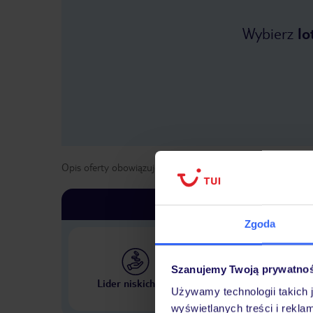
Wybierz
lo
Opis oferty obowiązuje dla wyjazdów w terminie
od
27 kwi
Zgoda
Szanujemy Twoją prywatno
Największe biuro podr
Lider niskich cen
w Polsce
Używamy technologii takich 
wyświetlanych treści i rekla