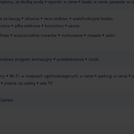
wnętrzny, ze słodką wodą
ręczniki: w cenie
leżaki: w cenie, parasole: w c
ęt za kaucją
siłownia
tenis stołowy
wielofunkcyjne boisko
 nożna
piłka siatkowa
łucznictwo
sauna
llness
wypożyczalnia rowerów
nurkowanie
masaże
salon
rodowy program animacyjny
przedstawienia
rzutki
zny
Wi-Fi: w miejscach ogólnodostępnych, w cenie
parking: w cenie
s
pralnia: za opłatą
sala TV
Express