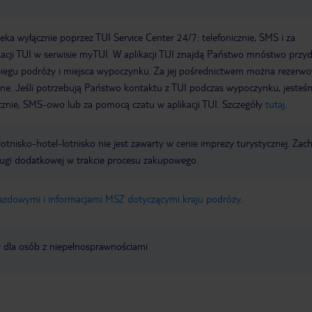
a wyłącznie poprzez TUI Service Center 24/7: telefonicznie, SMS i za
acji TUI w serwisie myTUI. W aplikacji TUI znajdą Państwo mnóstwo przy
biegu podróży i miejsca wypoczynku. Za jej pośrednictwem można rezerw
wne. Jeśli potrzebują Państwo kontaktu z TUI podczas wypoczynku, jeste
icznie, SMS-owo lub za pomocą czatu w aplikacji TUI. Szczegóły
tutaj
.
e lotnisko-hotel-lotnisko nie jest zawarty w cenie imprezy turystycznej. Za
ługi dodatkowej w trakcie procesu zakupowego.
jazdowymi i informacjami MSZ dotyczącymi kraju podróży
.
y dla osób z niepełnosprawnościami