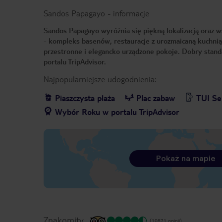
Sandos Papagayo
-
informacje
Sandos Papagayo wyróżnia się piękną lokalizacją oraz ws
- kompleks basenów, restauracje z urozmaicaną kuchni
przestronne i elegancko urządzone pokoje. Dobry stan
portalu TripAdvisor.
Najpopularniejsze udogodnienia:
Piaszczysta plaża
Plac zabaw
TUI Se
Wybór Roku w portalu TripAdvisor
Pokaż na mapie
Znakomity
(10871 opinii)