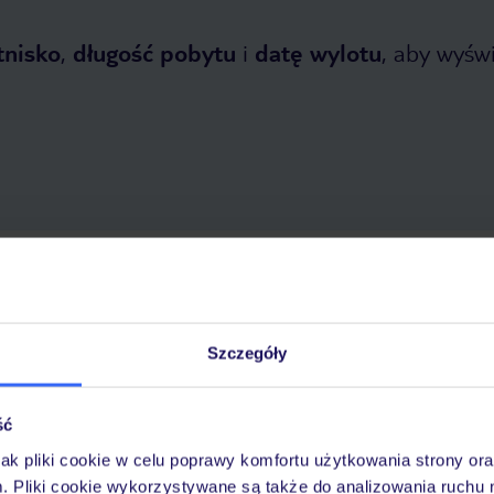
tnisko
,
długość pobytu
i
datę wylotu
, aby wyświe
etnia 2026
do
30 października 2026
Dlaczego warto wybrać TUI?
Szczegóły
ść
óży
Tylko u nas opieka na
10
30 lat w Polsce
wakacjach 24/7
jak pliki cookie w celu poprawy komfortu użytkowania strony or
m. Pliki cookie wykorzystywane są także do analizowania ruchu 