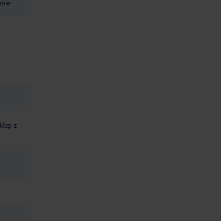
enie
klep z