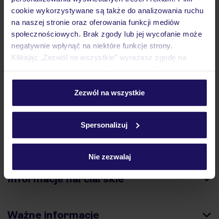
cookie wykorzystywane są także do analizowania ruchu
na naszej stronie oraz oferowania funkcji mediów
Opinie
społecznościowych. Brak zgody lub jej wycofanie może
negatywnie wpłynąć na niektóre funkcje strony.
Klikając „Zezwól na wszystkie” wyrażasz zgodę na
Pokoje
umieszczenie wszystkich plików cookie. Możesz jednak
personalizować swój wybór wchodząc w zakładkę
„Szczegóły”
Zezwól na wszystkie
Szczegółowe informacje o plikach cookie znajdziesz
Wyżywienie
w
polityce plików cookies
oraz
polityce prywatności
.
Spersonalizuj
Atrakcje
Nie zezwalaj
Informacje narciarskie
Ważne informacje