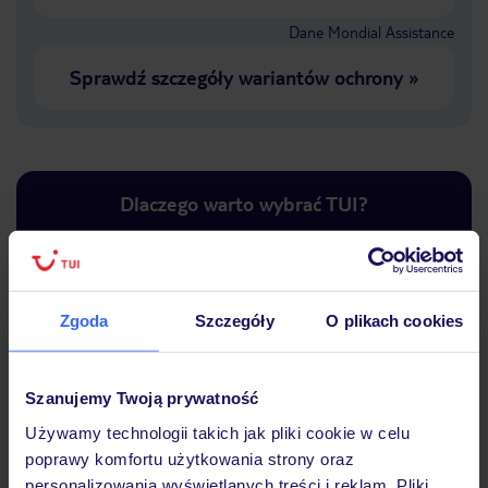
Dane Mondial Assistance
Sprawdź szczegóły wariantów ochrony
»
Dlaczego warto wybrać TUI?
Zgoda
Szczegóły
O plikach cookies
Lider niskich cen
Największe biuro
30 lat w P
podróży w Polsce
Szanujemy Twoją prywatność
Używamy technologii takich jak pliki cookie w celu
poprawy komfortu użytkowania strony oraz
Hotel
personalizowania wyświetlanych treści i reklam. Pliki