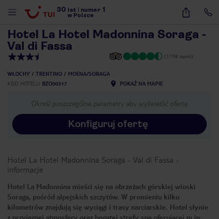
30
1
1
/
13
lat
|
numer
w Polsce
Hotel La Hotel Madonnina Soraga -
Val di Fassa
(1798 opinii)
WŁOCHY
TRENTINO
MOENA/SORAGA
KOD HOTELU
BZO00317
POKAŻ NA MAPIE
Określ poszczególne parametry aby wyświetlić ofertę
Konfiguruj ofertę
Hotel La Hotel Madonnina Soraga - Val di Fassa
-
informacje
Hotel La Madonnina mieści się na obrzeżach górskiej wioski
Soraga, pośród alpejskich szczytów. W promieniu kilku
nute
kilometrów znajdują się wyciągi i trasy narciarskie. Hotel słynie
z przyjaznej atmosfery oraz bogatej strefy spa oferującej m.in.