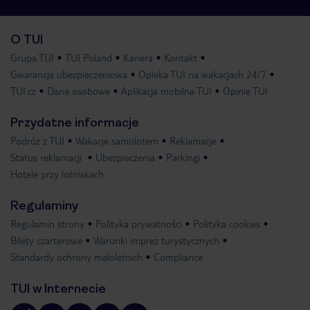
O TUI
Grupa TUI
TUI Poland
Kariera
Kontakt
Gwarancja ubezpieczeniowa
Opieka TUI na wakacjach 24/7
TUI.cz
Dane osobowe
Aplikacja mobilna TUI
Opinie TUI
Przydatne informacje
Podróż z TUI
Wakacje samolotem
Reklamacje
Status reklamacji
Ubezpieczenia
Parkingi
Hotele przy lotniskach
Regulaminy
Regulamin strony
Polityka prywatności
Polityka cookies
Bilety czarterowe
Warunki imprez turystycznych
Standardy ochrony małoletnich
Compliance
TUI w Internecie