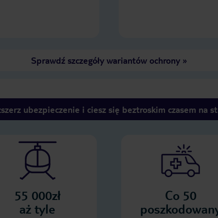
Sprawdź szczegóły wariantów ochrony
»
szerz ubezpieczenie i ciesz się beztroskim czasem na s
55 000zł
Co 50
aż tyle
poszkodowan