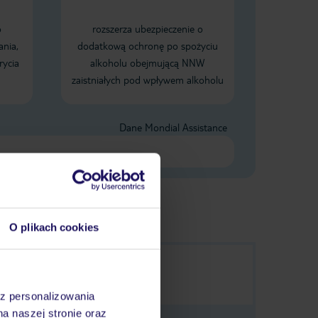
o
rozszerza ubezpieczenie o
ania,
dodatkową ochronę po spożyciu
rycia
alkoholu obejmującą NNW
zaistniałych pod wpływem alkoholu
Dane Mondial Assistance
O plikach cookies
az personalizowania
na naszej stronie oraz