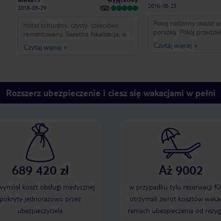
2016-08-23
2018-03-29
Pokój rodzinny okazał 
Hotel schludny, czysty, czesciowo
porażką. Pokój przedzie
remontowany. Swietna lokalizacja, w
meblościanką która pe
samym centrum Predazzo - blisko
Czytaj więcej
»
Czytaj więcej
»
lata 70te. Generalnie g
sklepy, restauracje. Skibus przy
(hotel przy głównej ulic
samym hotelu - bezposredni
Dość słabe jedzenie. O
transport do 3 duzych osrodkow
niezbyt uprzejma. Nie 
narciarskich: Latemar, Cermis, Alpe
Lusia. Centrum wellness male, ale
Rozszerz ubezpieczenie i ciesz się wakacjami w pełni
przyjemne (2 sauny, jacuzzi, prysznic
aromatyzny). Bardzo dobre jedzenie
w duzych ilosciach, mila obsluga. Z
czystym sumieniem moge polecic.
689 420 zł
Aż 9002
 wyniósł koszt obsługi medycznej
w przypadku tylu rezerwacji Kl
pokryty jednorazowo przez
otrzymali zwrot kosztów wakac
ubezpieczyciela
ramach ubezpieczenia od rezyg