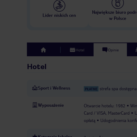
Największe biuro podr
Lider niskich cen
w Polsce
Hotel
Opinie
top
Hotel
Sport i Wellness
strefa spa dostępna
PŁATNE
Wyposażenie
Otwarcie hotelu: 1982
Wi
Card / VISA, MasterCard
U
opłatą
Udogodnienia konfe
Kategoria lokalna