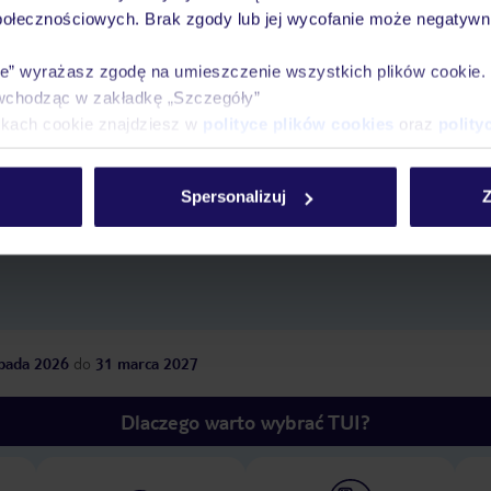
połecznościowych. Brak zgody lub jej wycofanie może negatywni
ie” wyrażasz zgodę na umieszczenie wszystkich plików cookie
wchodząc w zakładkę „Szczegóły”
ikach cookie znajdziesz w
polityce plików cookies
oraz
polity
z
długość pobytu
i
datę wyjazdu
, aby wyświetlić
Spersonalizuj
Z
opada 2026
do
31 marca 2027
Dlaczego warto wybrać TUI?