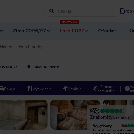
Pobi
Wpisz frazę, której szukasz
NOWOŚĆ
Zima 2026/27
Lato 2027
Oferta
Ki
i Fiemme
Hotel Touring
U
BZO00376
POKAŻ NA MAPIE
Informacje
W
Pokoje
Wyżywienie
Atrakcje
narciarskie
in
+
3
Znakomity
(
264
opinie
)
Bardzo dobry
Wyjątkowy
Bardzo fajny hotel w samym
Hotel schludny, czysty, czesc
centrum Predazzo. Doskonała
remontowany. Swietna lokaliza