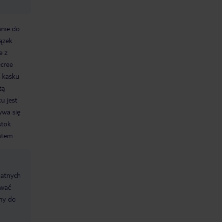
nie do
ązek
e z
ecree
z kasku
tą
u jest
ywa się
stok
atem.
datnych
ować
śmy do