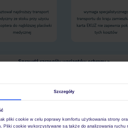
sztował najdroższy transport
wymaga specjalistyczneg
dyczny ze stoku przy użyciu
transportu do kraju zamieszk
koptera do najbliższej placówki
karta EKUZ nie zapewnia pok
medycznej
tych kosztów
Sprawdź szczegóły wariantów ochrony »
Szczegóły
LENDARZ NAJNIŻSZYCH CEN
ść
jak pliki cookie w celu poprawy komfortu użytkowania strony or
m. Pliki cookie wykorzystywane są także do analizowania ruchu 