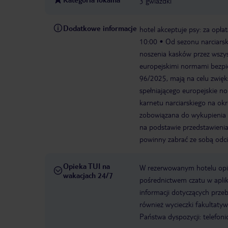
3 gwiazdki
Dodatkowe informacje
hotel akceptuje psy: za opła
10:00
Od sezonu narciars
noszenia kasków przez wszys
europejskimi normami bezpi
96/2025, mają na celu zwięk
spełniającego europejskie 
karnetu narciarskiego na okr
zobowiązana do wykupienia 
na podstawie przedstawienia
powinny zabrać ze sobą odci
Opieka TUI na
W rezerwowanym hotelu opiek
wakacjach 24/7
pośrednictwem czatu w aplik
informacji dotyczących prze
również wycieczki fakultaty
Państwa dyspozycji: telefon