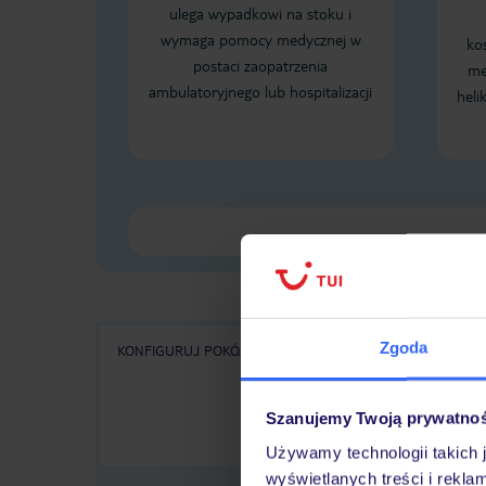
ulega wypadkowi na stoku i
wymaga pomocy medycznej w
ko
postaci zaopatrzenia
me
ambulatoryjnego lub hospitalizacji
heli
Zgoda
KONFIGURUJ POKÓJ
WSZYSTKIE OFERTY
KA
Szanujemy Twoją prywatno
Używamy technologii takich 
wyświetlanych treści i rekla