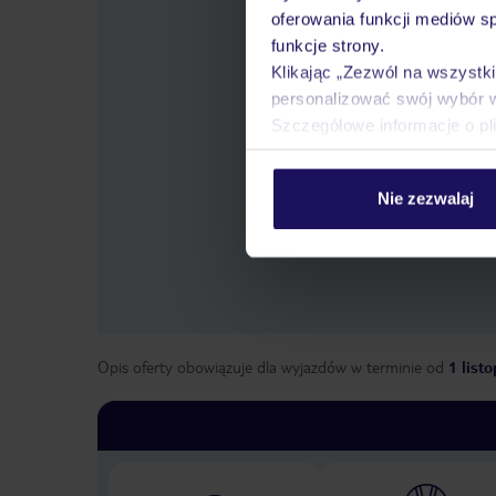
oferowania funkcji mediów s
funkcje strony.
Klikając „Zezwól na wszystk
personalizować swój wybór 
Szczegółowe informacje o pl
Wybier
Nie zezwalaj
Opis oferty obowiązuje dla wyjazdów w terminie
od
1 list