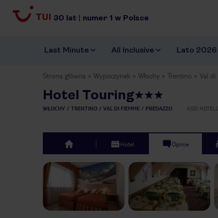
30
lat
|
numer
1
w Polsce
Last Minute
All Inclusive
Lato 2026
Strona główna
Wypoczynek
Włochy
Trentino
Val d
Hotel Touring
WŁOCHY
TRENTINO
VAL DI FIEMME
PREDAZZO
KOD HOTEL
Hotel
Opinie
top
Previous slide