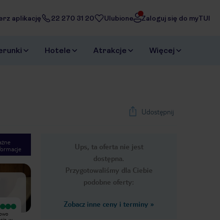
erz aplikację
22 270 31 20
Ulubione
Zaloguj się do myTUI
erunki
Hotele
Atrakcje
Więcej
Udostępnij
ażne
Ups, ta oferta nie jest
formacje
1
/
9
dostępna.
Next slide
Przygotowaliśmy dla Ciebie
podobne oferty:
Zobacz inne ceny i terminy
»
Pokój rodzinny okazał się kompletną
Niewielki hotel położony w samym
iowo
porażką. Pokój przedzielony na pół
centrum Predazzo. Lokalizacja to
cja, w