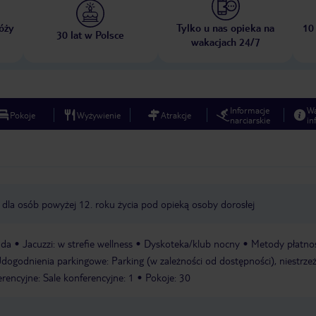
óży
Tylko u nas opieka na
10
30 lat w Polsce
wakacjach 24/7
Informacje
W
Pokoje
Wyżywienie
Atrakcje
narciarskie
in
 dla osób powyżej 12. roku życia pod opieką osoby dorosłej
nda
Jacuzzi: w strefie wellness
Dyskoteka/klub nocny
Metody płatnoś
dogodnienia parkingowe: Parking (w zależności od dostępności), niestrze
rencyjne: Sale konferencyjne: 1
Pokoje: 30