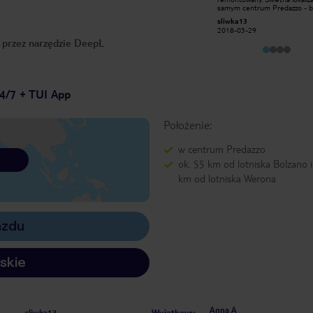
kuchnia, świetna kawiarnia
samym centrum Predazzo - bl
(popołudniowe ciasteczka i grzane
sklepy, restauracje. Skibus pr
Trialjumper
sliwka13
wino). Mały ale uroczy Wellnes.
samym hotelu - bezposredni
2014-09-09
2018-03-29
Jedyny mały minus - pokoje
transport do 3 duzych osrod
o przez narzędzie DeepL
rodzinne mogłyby byc odrobine
narciarskich: Latemar, Cermis
większe.
Lusia. Centrum wellness male
przyjemne (2 sauny, jacuzzi, p
aromatyzny). Bardzo dobre je
w duzych ilosciach, mila obslu
czystym sumieniem moge pole
4/7 + TUI App
Położenie:
w centrum Predazzo
ok. 55 km od lotniska Bolzano i
km od lotniska Werona
azdu
skie
Anna A
Wyjątkowy
sliwka13