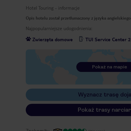
Hotel Touring
-
informacje
Opis hotelu został przetłumaczony z języka angielskieg
Najpopularniejsze udogodnienia:
Zwierzęta domowe
TUI Service Center 2
Pokaż na mapie
Wyznacz trasę doj
Pokaż trasy narciar
Znakomity
(264 opinie)