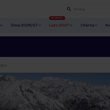
Wpisz frazę, której szuk
NOWOŚĆ
Zima 2026/27
Lato 2027
Oferta
Ki
vigno