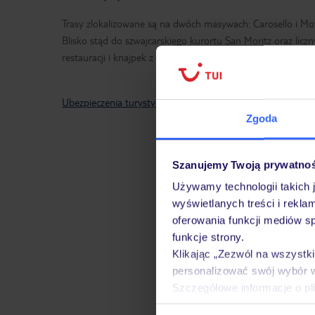
Trasy zlokalizowane są na dwóch masywach: Carosello i Mot
Blisko stąd do szwajcarskiego kurortu San Moritz oraz licz
restauracji i knajpek z bogatym wyborem dań kuchni włoski
Ubezpieczenia turystyczne Livigno - dowiedz się więcej »
Zgoda
Szanujemy Twoją prywatno
Używamy technologii takich 
wyświetlanych treści i rekla
oferowania funkcji mediów s
funkcje strony.
Klikając „Zezwól na wszystk
personalizować swój wybór 
Szczegółowe informacje o pl