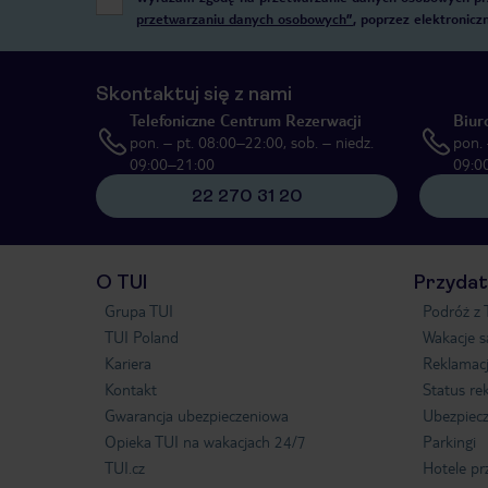
przetwarzaniu danych osobowych”
, poprzez elektronic
Skontaktuj się z nami
Telefoniczne Centrum Rezerwacji
Biur
pon. – pt. 08:00–22:00, sob. – niedz.
pon. 
09:00–21:00
09:0
22 270 31 20
O TUI
Przydat
Grupa TUI
Podróż z 
TUI Poland
Wakacje 
Kariera
Reklamac
Kontakt
Status re
Gwarancja ubezpieczeniowa
Ubezpiecz
Opieka TUI na wakacjach 24/7
Parkingi
TUI.cz
Hotele pr