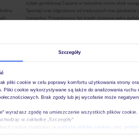
kolejki gondolowej Cassana w naturalnej rynnie obok wycią
tolino.
Sponda) oraz odgrodzone od tradycyjnych tras zjeżdżalnie 
nych
trampoliny. Przygotowano też ścieżki crossowe pełne garbów 
ej.
Szczegóły
ść
jak pliki cookie w celu poprawy komfortu użytkowania strony or
m. Pliki cookie wykorzystywane są także do analizowania ruchu 
połecznościowych. Brak zgody lub jej wycofanie może negatywni
ie” wyrażasz zgodę na umieszczenie wszystkich plików cookie
wchodząc w zakładkę „Szczegóły”
ikach cookie znajdziesz w
polityce plików cookies
oraz
polity