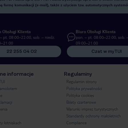
zną formę komunikacji (e-mail), także z użyciem tzw. automatycznych system
o Obsługi Klienta
Biuro Obsługi Klienta
– pt. 08:00–22:00, sob. – niedz.
pon. – pt. 08:00–22:00, sob. –
0–21:00
09:00–21:00
22 255 04 02
Czat w myTUI
ne informacje
Regulaminy
TUI
Regulamin strony
samolotem
Polityka prywatności
je
Polityka cookies
klamacji
Bilety czarterowe
enia
Warunki imprez turystycznych
Standardy ochrony małoletnich
zy lotniskach
Compliance