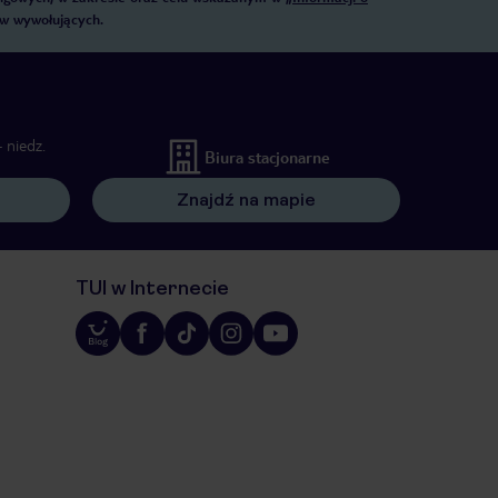
ów wywołujących.
 niedz.
Biura stacjonarne
Znajdź na mapie
TUI w Internecie