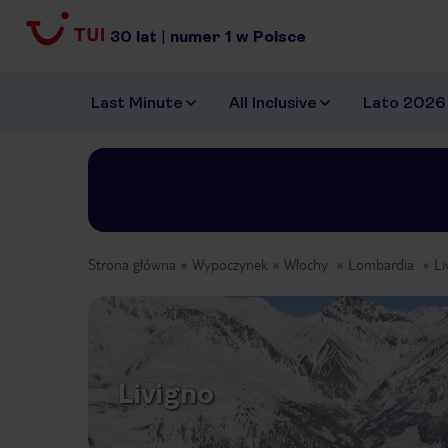
30
lat
|
numer
1
w Polsce
Last Minute
All Inclusive
Lato 2026
Strona główna
Wypoczynek
Włochy
Lombardia
Li
Livigno