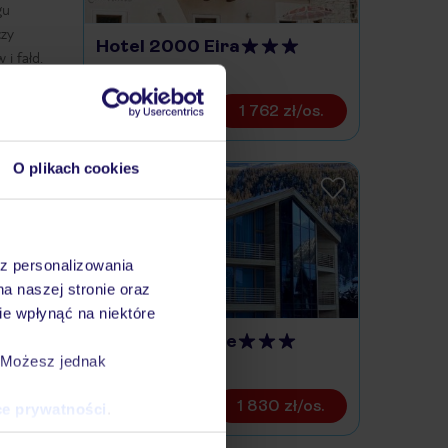
gu
czy
Hotel 2000 Eira
i fałd.
WŁOCHY / LOMBARDIA
1 762 zł/os.
O plikach cookies
az personalizowania
na naszej stronie oraz
e wpłynąć na niektóre
Montivas Lodge
. Możesz jednak
WŁOCHY / LOMBARDIA
1 830 zł/os.
ce prywatności
.