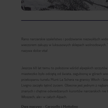
Rano narciarskie szaleństwo i podziwianie niezwykłych wid
wieczorem zakupy w luksusowych sklepach wolnocłowych. T
nazywa dolce vita!
Jeszcze 60 lat temu to położone wśród alpejskich szczytów
miasteczko było odciętą od świata, zagubioną w górach wio
przekopaniu tunelu Munt La Schera na granicy Włoch i Szwa
Livigno zaczęło tętnić życiem. Obecnie jest jednym z najbard
znanych i chętnie odwiedzanych kurortów narciarskich nie 
Włoszech, ale i w całych Alpach.
Dwa masywy - Carosello i Mottolino