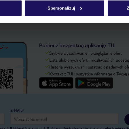
Spersonalizuj
Z
Pobierz bezpłatną aplikację TUI
Szybkie wyszukiwanie i przeglądanie ofert
Lista ulubionych ofert i możliwość ich udostę
Historia wyszukiwań i ostatnio oglądanych of
Kontakt z TUI i wszystkie informacje o Twojej
E-MAIL*
 TUI Poland Sp. z o.o. i TUI Poland Dystrybucja Sp. z o.o. w celach marke