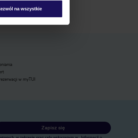
ezwól na wszystkie
pniania
ert
 rezerwacji w myTUI
Zapisz się
tingowych, w zakresie oraz celu wskazanym w
„Informacji o