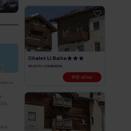
Chalet Li Baita
WŁOCHY / LOMBARDIA
912 zł/os.
owiem w
k
GO).
 obok