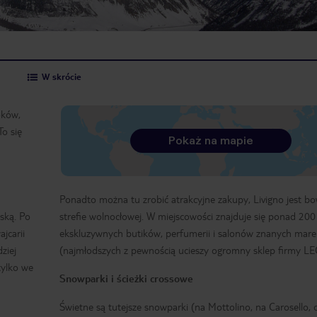
W skrócie
oków,
o się
Pokaż na mapie
Ponadto można tu zrobić atrakcyjne zakupy, Livigno jest b
ską. Po
strefie wolnocłowej. W miejscowości znajduje się ponad 200
jcarii
ekskluzywnych butików, perfumerii i salonów znanych mare
ziej
(najmłodszych z pewnością ucieszy ogromny sklep firmy LE
tylko we
Snowparki i ścieżki crossowe
Świetne są tutejsze snowparki (na Mottolino, na Carosello,