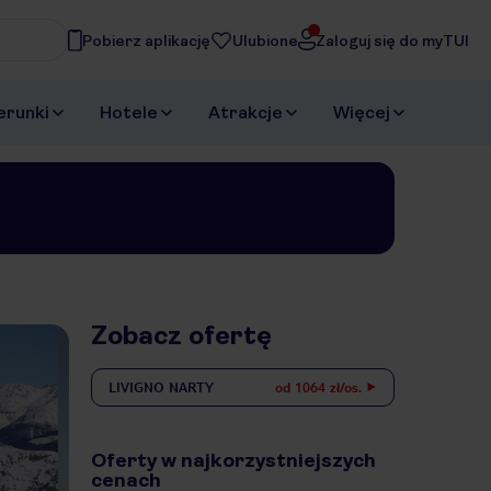
Pobierz aplikację
Ulubione
Zaloguj się do myTUI
asz
erunki
Hotele
Atrakcje
Więcej
Zobacz ofertę
LIVIGNO
NARTY
od 1064 zł/os.
Oferty w najkorzystniejszych
cenach