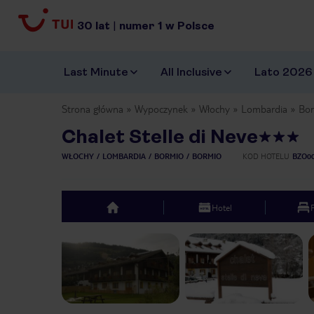
30
lat
|
numer
1
w Polsce
Last Minute
All Inclusive
Lato 2026
Strona główna
Wypoczynek
Włochy
Lombardia
Bo
Chalet Stelle di Neve
WŁOCHY
LOMBARDIA
BORMIO
BORMIO
KOD HOTELU
BZO0
Hotel
top
Previous slide