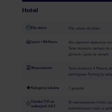
Hotel
Dla dzieci
Plac zabaw dla dzieci
Sport i Wellness
Aby zapewnić elastyczne moż
Taras słoneczny zachęca do
górskich i jazda na nartach.
Wyposażenie
Taras słoneczny
Metody pła
parkingowe: Parking (w zależ
Kategoria lokalna
3 gwiazdki
Opieka TUI na
W rezerwowanym hotelu opiek
wakacjach 24/7
pośrednictwem czatu w aplik