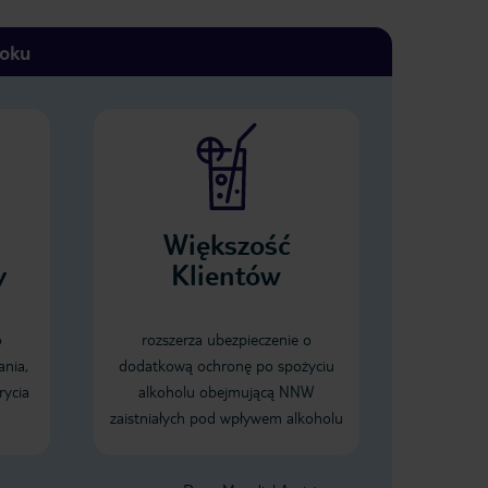
toku
Większość
y
Klientów
o
rozszerza ubezpieczenie o
ania,
dodatkową ochronę po spożyciu
rycia
alkoholu obejmującą NNW
zaistniałych pod wpływem alkoholu