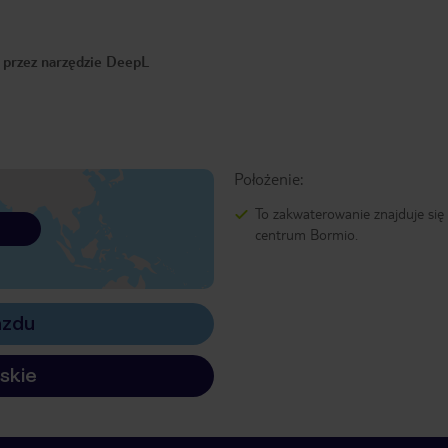
o przez narzędzie DeepL
Położenie:
To zakwaterowanie znajduje si
centrum Bormio.
azdu
skie