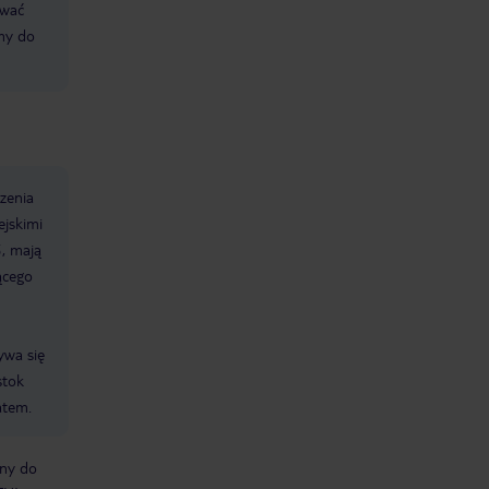
ować
śmy do
zenia
ejskimi
, mają
ącego
ywa się
stok
atem.
bny do