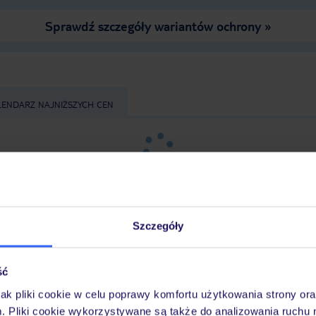
Sprawdź szczegóły wariantów ochrony »
LENDARZ NAJNIŻSZYCH CEN
Szczegóły
ść
z
długość pobytu
i
datę wyjazdu
, aby wyświetlić
jak pliki cookie w celu poprawy komfortu użytkowania strony or
m. Pliki cookie wykorzystywane są także do analizowania ruchu 