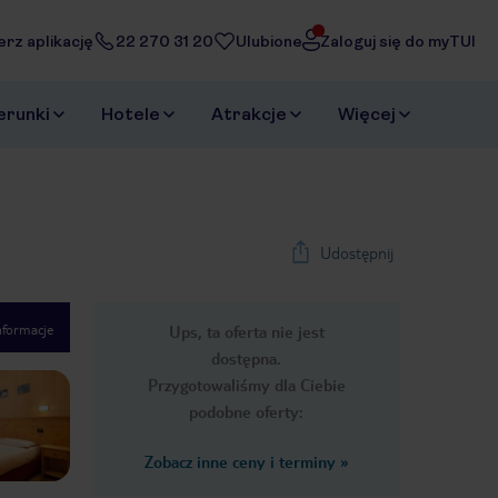
erz aplikację
22 270 31 20
Ulubione
Zaloguj się do myTUI
erunki
Hotele
Atrakcje
Więcej
Udostępnij
nformacje
Ups, ta oferta nie jest
1
/
25
dostępna.
Next slide
Przygotowaliśmy dla Ciebie
podobne oferty:
Zobacz inne ceny i terminy
»