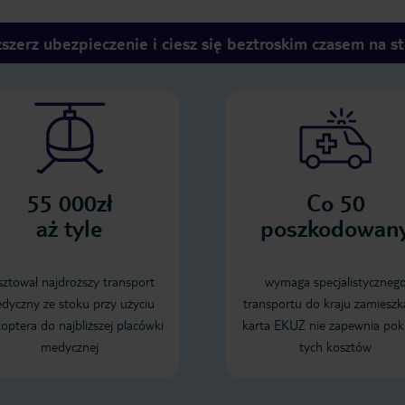
szerz ubezpieczenie i ciesz się beztroskim czasem na s
55 000zł
Co 50
aż tyle
poszkodowan
sztował najdroższy transport
wymaga specjalistyczneg
dyczny ze stoku przy użyciu
transportu do kraju zamieszk
koptera do najbliższej placówki
karta EKUZ nie zapewnia pok
medycznej
tych kosztów