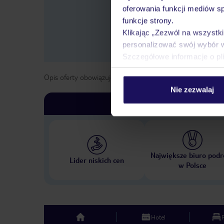
oferowania funkcji mediów s
funkcje strony.
Klikając „Zezwól na wszystk
personalizować swój wybór 
Szczegółowe informacje o pl
Opis oferty obowiązuje dla wyjazdów w terminie
od
1 list
Nie zezwalaj
Największe biuro podr
Lider niskich cen
w Polsce
Hotel
top