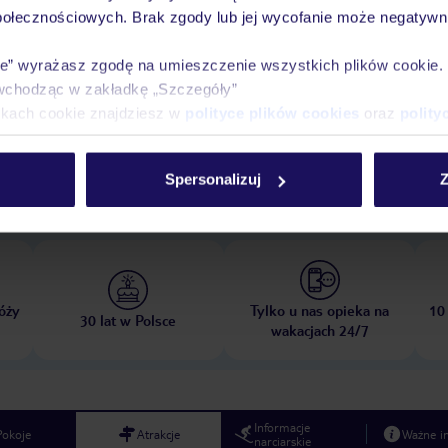
połecznościowych. Brak zgody lub jej wycofanie może negatywni
ie” wyrażasz zgodę na umieszczenie wszystkich plików cookie
wchodząc w zakładkę „Szczegóły”
ikach cookie znajdziesz w
polityce plików cookies
oraz
polity
opada 2026
do
31 marca 2027
Spersonalizuj
Z
Dlaczego warto wybrać TUI?
óży
Tylko u nas opieka na
10
30 lat w Polsce
wakacjach 24/7
Informacje
Pokoje
Atrakcje
Ważne i
narciarskie