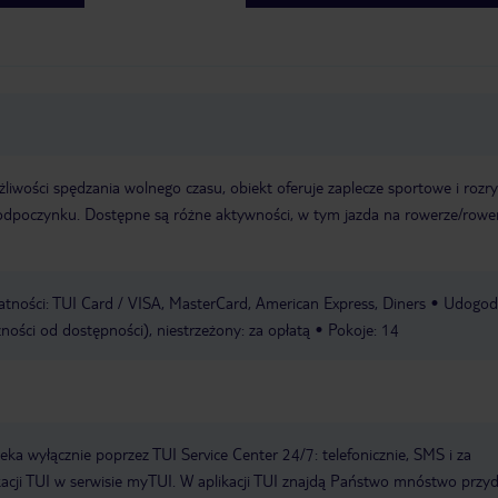
liwości spędzania wolnego czasu, obiekt oferuje zaplecze sportowe i roz
 odpoczynku. Dostępne są różne aktywności, w tym jazda na rowerze/rowe
tności: TUI Card / VISA, MasterCard, American Express, Diners
Udogod
ności od dostępności), niestrzeżony: za opłatą
Pokoje: 14
a wyłącznie poprzez TUI Service Center 24/7: telefonicznie, SMS i za
acji TUI w serwisie myTUI. W aplikacji TUI znajdą Państwo mnóstwo przy