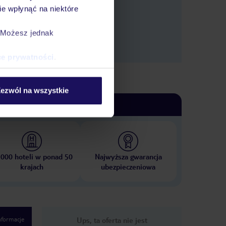
e wpłynąć na niektóre
. Możesz jednak
ce prywatności
.
ezwól na wszystkie
 000 hoteli w ponad 50
Najwyższa gwarancja
krajach
ubezpieczeniowa
nformacje
Ups, ta oferta nie jest