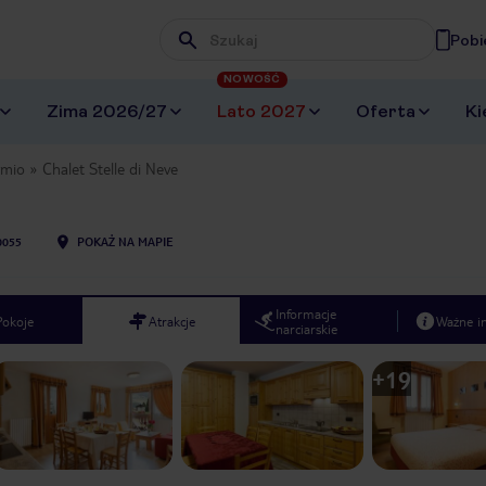
Pobi
Wpisz frazę, której szukasz
NOWOŚĆ
Zima 2026/27
Lato 2027
Oferta
Ki
rmio
Chalet Stelle di Neve
0055
POKAŻ NA MAPIE
Informacje
Pokoje
Atrakcje
Ważne i
narciarskie
+
19