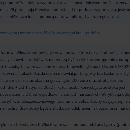
biegu podróży i miejsca wypoczynku. Za jej pośrednictwem można rezerw
wne. Jeśli potrzebują Państwo kontaktu z TUI podczas wypoczynku, jeste
icznie, SMS-owo lub za pomocą czatu w aplikacji TUI. Szczegóły
tutaj
.
jazdowymi i informacjami MSZ dotyczącymi kraju podróży
.
25/26 we Włoszech obowiązuje nowe prawo, które nakłada obowiązek nos
ciarzy i snowboardzistów. Kaski muszą być certyfikowane zgodnie z europ
). Przepisy te, wprowadzone w ramach nowelizacji Sport-Decree 96/2025
zeństwa na stokach. Każda osoba uprawiająca te sporty bez kasku spełniaj
eństwa może zostać ukarana grzywną do 200 euro oraz utratą karnetu
ech dni.
Od 1 stycznia 2022 r. każda osoba korzystająca ze stoku jest
ubezpieczenia OC od wypadków na stokach narciarskich. Weryfikacja odb
 certyfikatu ubezpieczeniowego lub numeru polisy. Osoby udające się na 
nek polisy. Brak polisy będzie skutkował odebraniem skipassu oraz mand
regionach turystycznych Włoch wprowadzono podatek turystyczny (podo