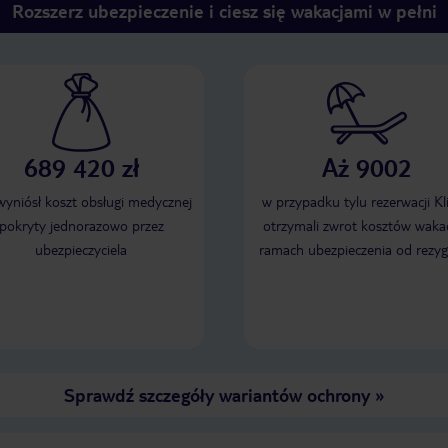
Rozszerz ubezpieczenie i ciesz się wakacjami w pełni
689 420 zł
Aż 9002
 wyniósł koszt obsługi medycznej
w przypadku tylu rezerwacji Kl
pokryty jednorazowo przez
otrzymali zwrot kosztów wakac
ubezpieczyciela
ramach ubezpieczenia od rezyg
Sprawdź szczegóły wariantów ochrony
»