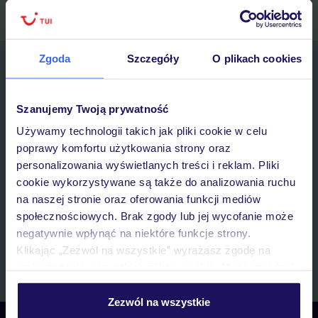
Zgoda
Szczegóły
O plikach cookies
Zapisz się do newslettera
IMIĘ*
Szanujemy Twoją prywatność
Używamy technologii takich jak pliki cookie w celu
E-MAIL*
poprawy komfortu użytkowania strony oraz
personalizowania wyświetlanych treści i reklam. Pliki
Wyrażam zgodę na przetwarzanie danych osobowych przez TUI
cookie wykorzystywane są także do analizowania ruchu
Poland Sp. z o.o. i TUI Poland Dystrybucja Sp. z o.o. w celach
na naszej stronie oraz oferowania funkcji mediów
marketingowych, w zakresie oraz celu wskazanym w
„Informacji o
społecznościowych. Brak zgody lub jej wycofanie może
przetwarzaniu danych osobowych”
, poprzez elektroniczną formę
komunikacji (e-mail), także z użyciem tzw. automatycznych
negatywnie wpłynąć na niektóre funkcje strony.
systemów wywołujących.
Klikając „Zezwól na wszystkie” wyrażasz zgodę na
Zapisz się
umieszczenie wszystkich plików cookie. Możesz jednak
personalizować swój wybór wchodząc w zakładkę
„Szczegóły”
Zezwól na wszystkie