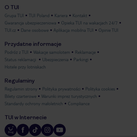
O TUI
Grupa TUI
TUI Poland
Kariera
Kontakt
Gwarancja ubezpieczeniowa
Opieka TUI na wakacjach 24/7
TUI.cz
Dane osobowe
Aplikacja mobilna TUI
Opinie TUI
Przydatne informacje
Podróż z TUI
Wakacje samolotem
Reklamacje
Status reklamacji
Ubezpieczenia
Parkingi
Hotele przy lotniskach
Regulaminy
Regulamin strony
Polityka prywatności
Polityka cookies
Bilety czarterowe
Warunki imprez turystycznych
Standardy ochrony małoletnich
Compliance
TUI w Internecie