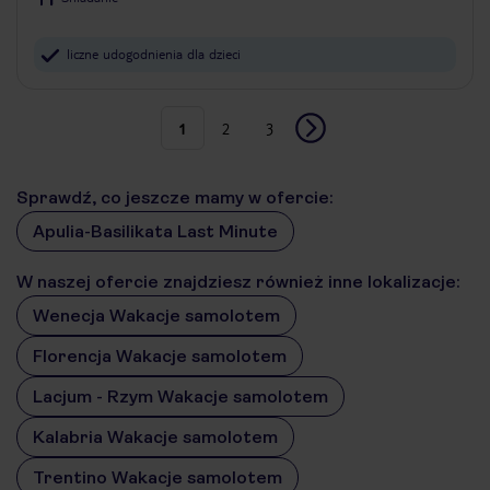
liczne udogodnienia dla dzieci
1
2
3
Sprawdź, co jeszcze mamy w ofercie:
Apulia-Basilikata Last Minute
W naszej ofercie znajdziesz również inne lokalizacje:
Wenecja Wakacje samolotem
Florencja Wakacje samolotem
Lacjum - Rzym Wakacje samolotem
Kalabria Wakacje samolotem
Trentino Wakacje samolotem