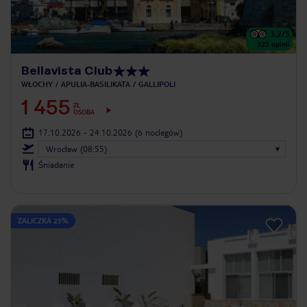
3.2
/5
325
opinii
Bellavista Club
WŁOCHY
APULIA-BASILIKATA
GALLIPOLI
1 455
ZŁ
OSOBA
17.10.2026 - 24.10.2026
(6 noclegów)
Wrocław (08:55)
Śniadanie
ZALICZKA 25%