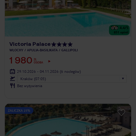
4.4
/5
851
opinii
Victoria Palace
WŁOCHY
APULIA-BASILIKATA
GALLIPOLI
1 980
ZŁ
OSOBA
29.10.2026 - 04.11.2026
(6 noclegów)
Kraków (07:05)
Bez wyżywienia
ZALICZKA 25%