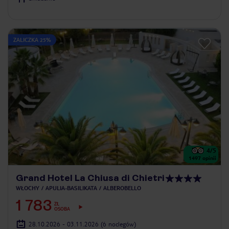
ZALICZKA 25%
4
/5
1497
opinii
Grand Hotel La Chiusa di Chietri
WŁOCHY
APULIA-BASILIKATA
ALBEROBELLO
1 783
ZŁ
OSOBA
28.10.2026 - 03.11.2026
(6 noclegów)