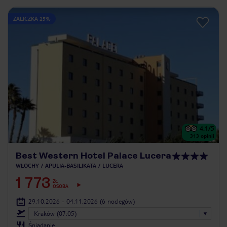
ZALICZKA 25%
4.1
/5
313
opinii
Best Western Hotel Palace Lucera
WŁOCHY
APULIA-BASILIKATA
LUCERA
1 773
ZŁ
OSOBA
29.10.2026 - 04.11.2026
(6 noclegów)
Kraków (07:05)
Śniadanie