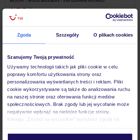
WŁOCHY
APULIA-BASILIKATA
SAN GIOVANNI ROTONDO
1 904
ZŁ
OSOBA
29.10.2026 - 04.11.2026
(6 noclegów)
Kraków (07:05)
Zgoda
Szczegóły
O plikach cookies
Śniadanie
Szanujemy Twoją prywatność
ZALICZKA 25%
Używamy technologii takich jak pliki cookie w celu
poprawy komfortu użytkowania strony oraz
personalizowania wyświetlanych treści i reklam. Pliki
cookie wykorzystywane są także do analizowania ruchu
na naszej stronie oraz oferowania funkcji mediów
społecznościowych. Brak zgody lub jej wycofanie może
negatywnie wpłynąć na niektóre funkcje strony.
Klikając „Zezwól na wszystkie” wyrażasz zgodę na
umieszczenie wszystkich plików cookie. Możesz jednak
4
/5
personalizować swój wybór wchodząc w zakładkę
1042
opinie