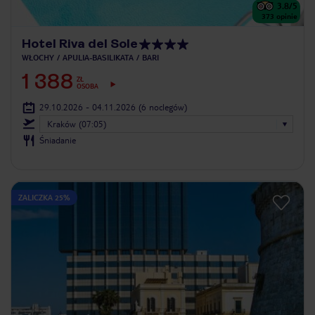
3.8
/5
373
opinie
Hotel Riva del Sole
WŁOCHY
APULIA-BASILIKATA
BARI
1 388
ZŁ
OSOBA
29.10.2026 - 04.11.2026
(6 noclegów)
Kraków (07:05)
Śniadanie
ZALICZKA 25%