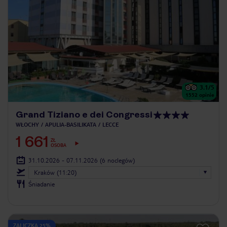
3.1
/5
1552
opinie
Grand Tiziano e dei Congressi
WŁOCHY
APULIA-BASILIKATA
LECCE
1 661
ZŁ
OSOBA
31.10.2026 - 07.11.2026
(6 noclegów)
Kraków (11:20)
Śniadanie
ZALICZKA 25%