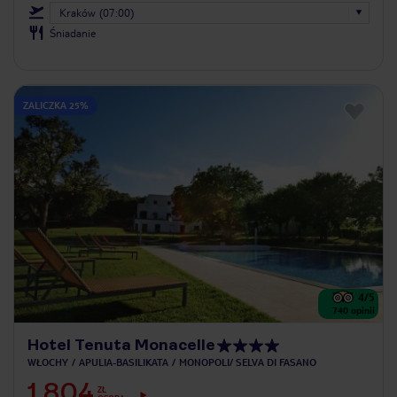
Kraków (07:00)
Śniadanie
ZALICZKA 25%
4
/5
740
opinii
Hotel Tenuta Monacelle
WŁOCHY
APULIA-BASILIKATA
MONOPOLI/ SELVA DI FASANO
1 804
ZŁ