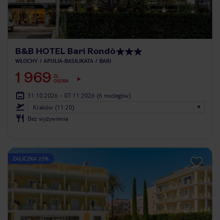
B&B HOTEL Bari Rondò
WŁOCHY
APULIA-BASILIKATA
BARI
1 969
ZŁ
OSOBA
31.10.2026 - 07.11.2026
(6 noclegów)
Kraków (11:20)
Bez wyżywienia
ZALICZKA 25%