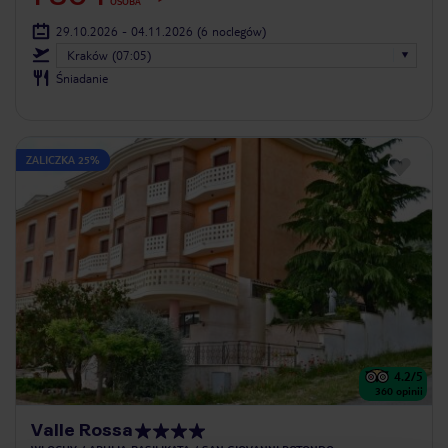
OSOBA
29.10.2026 - 04.11.2026
(6 noclegów)
Kraków (07:05)
Śniadanie
ZALICZKA 25%
4.2
/5
360
opinii
Valle Rossa