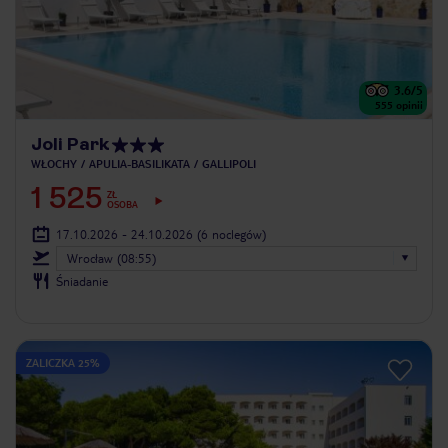
3.6
/5
555
opinii
Joli Park
WŁOCHY
APULIA-BASILIKATA
GALLIPOLI
1 525
ZŁ
OSOBA
17.10.2026 - 24.10.2026
(6 noclegów)
Wrocław (08:55)
Śniadanie
ZALICZKA 25%