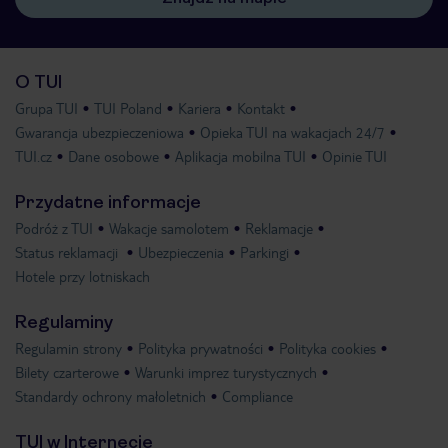
O TUI
Grupa TUI
TUI Poland
Kariera
Kontakt
Gwarancja ubezpieczeniowa
Opieka TUI na wakacjach 24/7
TUI.cz
Dane osobowe
Aplikacja mobilna TUI
Opinie TUI
Przydatne informacje
Podróż z TUI
Wakacje samolotem
Reklamacje
Status reklamacji
Ubezpieczenia
Parkingi
Hotele przy lotniskach
Regulaminy
Regulamin strony
Polityka prywatności
Polityka cookies
Bilety czarterowe
Warunki imprez turystycznych
Standardy ochrony małoletnich
Compliance
TUI w Internecie