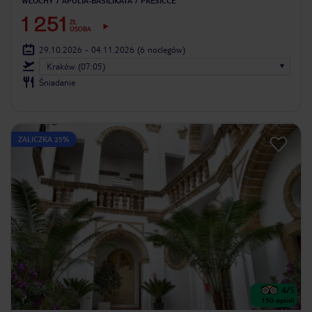
WŁOCHY
APULIA-BASILIKATA
PRESICCE
1 251
ZŁ
OSOBA
29.10.2026 - 04.11.2026
(6 noclegów)
Kraków (07:05)
Śniadanie
ZALICZKA 25%
4
/5
150
opinii