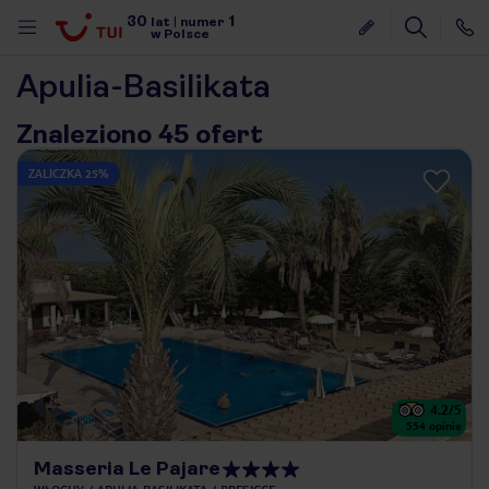
30
1
lat
|
numer
w Polsce
Apulia-Basilikata
Znaleziono 45 ofert
ZALICZKA 25%
4.2
/5
554
opinie
nute
Masseria Le Pajare