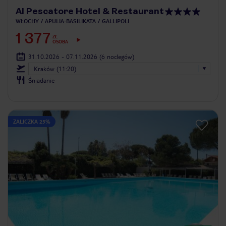
Al Pescatore Hotel & Restaurant
WŁOCHY
APULIA-BASILIKATA
GALLIPOLI
1 377
ZŁ
OSOBA
31.10.2026 - 07.11.2026
(6 noclegów)
Kraków (11:20)
Śniadanie
ZALICZKA 25%