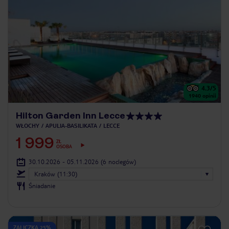
4.3
/5
1940
opinii
Hilton Garden Inn Lecce
WŁOCHY
APULIA-BASILIKATA
LECCE
1 999
ZŁ
OSOBA
30.10.2026 - 05.11.2026
(6 noclegów)
Kraków (11:30)
Śniadanie
ZALICZKA 25%