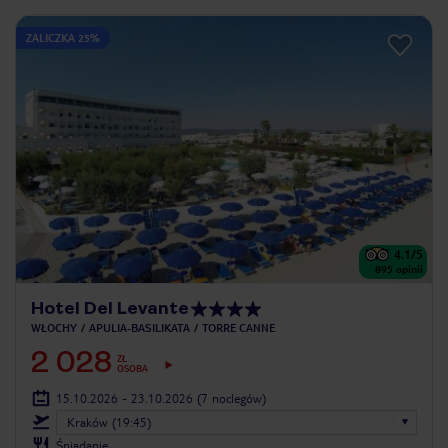
ZALICZKA 25%
4.1
/5
895
opinii
Hotel Del Levante
WŁOCHY
APULIA-BASILIKATA
TORRE CANNE
2 028
ZŁ
OSOBA
15.10.2026 - 23.10.2026
(7 noclegów)
Kraków (19:45)
Śniadanie