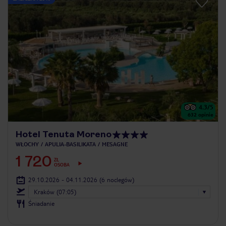
4.3
/5
632
opinie
Hotel Tenuta Moreno
WŁOCHY
APULIA-BASILIKATA
MESAGNE
1 720
ZŁ
OSOBA
29.10.2026 - 04.11.2026
(6 noclegów)
Kraków (07:05)
Śniadanie