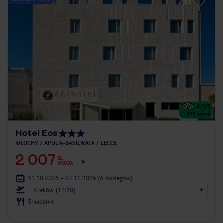
4.1
/5
675
opinii
Hotel Eos
WŁOCHY
APULIA-BASILIKATA
LECCE
2 007
ZŁ
OSOBA
31.10.2026 - 07.11.2026
(6 noclegów)
Kraków (11:20)
Śniadanie