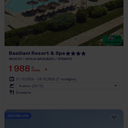
4
/5
1642
opinie
Basiliani Resort & Spa
WŁOCHY
APULIA-BASILIKATA
OTRANTO
1 988
ZŁ
OSOBA
21.10.2026 - 28.10.2026
(7 noclegów)
Kraków (20:15)
Śniadanie
ZALICZKA 25%