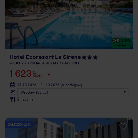
3.1
/5
856
opinii
Hotel Ecoresort Le Sirene
WŁOCHY
APULIA-BASILIKATA
GALLIPOLI
1 623
ZŁ
OSOBA
17.10.2026 - 24.10.2026
(6 noclegów)
Wrocław (08:55)
Śniadanie
ZALICZKA 25%