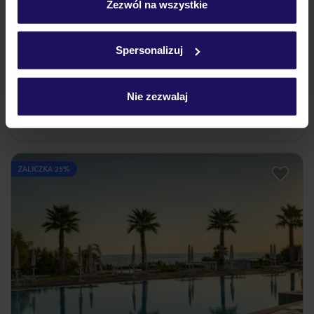
„Szczegóły”
Zezwól na wszystkie
Barion Hotel & Congressi
Szczegółowe informacje o plikach cookie znajdziesz
WŁOCHY
APULIA-BASILIKATA
TORRE A MARE
w
polityce plików cookies
oraz
polityce prywatności
.
1 910
Spersonalizuj
ZŁ
OSOBA
29.10.2026 - 04.11.2026
(6 noclegów)
Nie zezwalaj
Kraków (07:05)
Bez wyżywienia
ZALICZKA 25%