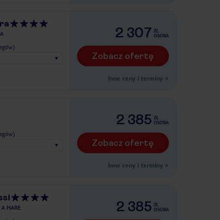
ra
2 307
ZŁ
A
OSOBA
legów)
Zobacz ofertę
Inne ceny i terminy
»
2 385
ZŁ
OSOBA
legów)
Zobacz ofertę
Inne ceny i terminy
»
ssi
2 385
ZŁ
 A MARE
OSOBA