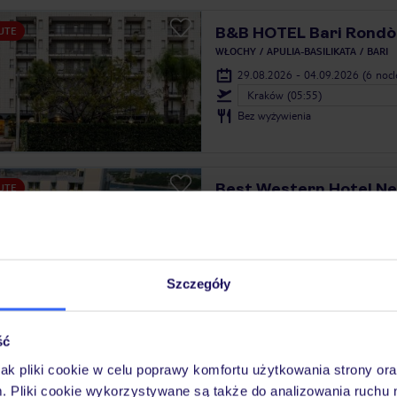
B&B HOTEL Bari Rondò
UTE
WŁOCHY
APULIA-BASILIKATA
BARI
29.08.2026 - 04.09.2026
(6 noc
Kraków (05:55)
Bez wyżywienia
Best Western Hotel N
UTE
WŁOCHY
APULIA-BASILIKATA
BRIND
29.08.2026 - 04.09.2026
(6 noc
Kraków (05:55)
Szczegóły
Bez wyżywienia
3.6
/5
227
opinii
ść
BEST WESTERN PLUS L
UTE
jak pliki cookie w celu poprawy komfortu użytkowania strony or
Messapia Hotel
m. Pliki cookie wykorzystywane są także do analizowania ruchu 