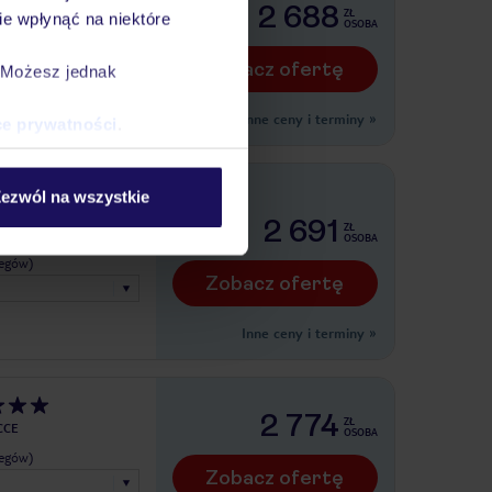
2 688
ZŁ
e wpłynąć na niektóre
OSOBA
legów)
Zobacz ofertę
. Możesz jednak
Inne ceny i terminy
»
ce prywatności
.
Restaurant
ezwól na wszystkie
2 691
ZŁ
POLI
OSOBA
legów)
Zobacz ofertę
Inne ceny i terminy
»
2 774
ZŁ
CCE
OSOBA
legów)
Zobacz ofertę