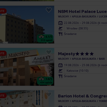
NSM Hotel Palace Luce
UTE
WŁOCHY
APULIA-BASILIKATA
LUCER
22.08.2026 - 29.08.2026
(6 noc
Wrocław (08:55)
Śniadanie
4.1
/5
313
opinii
Majesty
UTE
WŁOCHY
APULIA-BASILIKATA
BARI
19.08.2026 - 25.08.2026
(6 noc
Katowice (10:10)
Śniadanie
3.8
/5
454
opinie
Barion Hotel & Congre
UTE
WŁOCHY
APULIA-BASILIKATA
TORRE