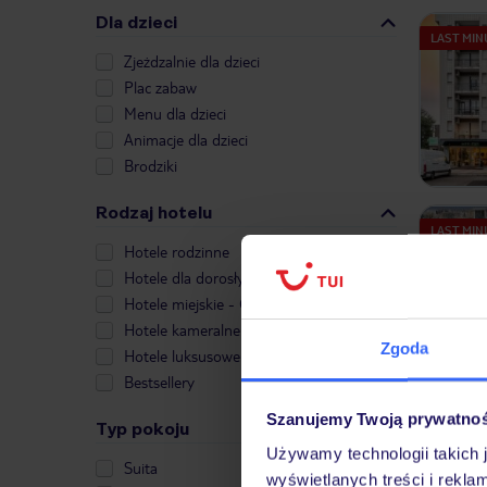
Dla dzieci
LAST MIN
Zjeżdzalnie dla dzieci
Plac zabaw
Menu dla dzieci
Animacje dla dzieci
Brodziki
Rodzaj hotelu
LAST MIN
Hotele rodzinne
Hotele dla dorosłych
Hotele miejskie - City Break
Hotele kameralne
Zgoda
Hotele luksusowe
Bestsellery
Szanujemy Twoją prywatno
Typ pokoju
LAST MIN
Używamy technologii takich 
Suita
wyświetlanych treści i rekla