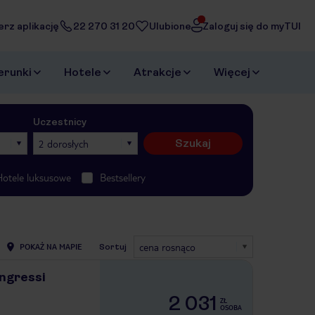
erz aplikację
22 270 31 20
Ulubione
Zaloguj się do myTUI
erunki
Hotele
Atrakcje
Więcej
Uczestnicy
Szukaj
2 dorosłych
Hotele luksusowe
Bestsellery
cena rosnąco
POKAŻ NA MAPIE
Sortuj
ngressi
2 031
ZŁ
OSOBA