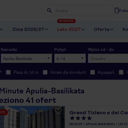
Pobi
Wpisz frazę, której szukasz
NOWOŚĆ
Zima 2026/27
Lato 2027
Oferta
Ki
Kierunki
Pobyt
Wylot od - do
Apulia-Basilikata
6-14
Dowolny
*
Plaża do 50 m
Hotele dla dorosłych
Aquapark
Minute Apulia-Basilikata
eziono 41 ofert
Grand Tiziano e dei Co
UTE
WŁOCHY
APULIA-BASILIKATA
LECCE