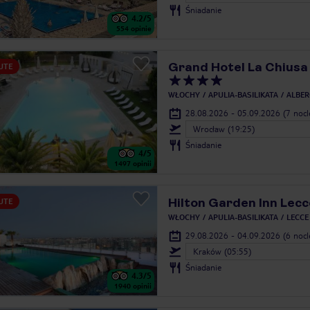
Śniadanie
4.2
/5
554
opinie
Grand Hotel La Chiusa 
UTE
WŁOCHY
APULIA-BASILIKATA
ALBER
28.08.2026 - 05.09.2026
(7 noc
Wrocław (19:25)
Śniadanie
4
/5
1497
opinii
Hilton Garden Inn Lecc
UTE
WŁOCHY
APULIA-BASILIKATA
LECCE
29.08.2026 - 04.09.2026
(6 noc
Kraków (05:55)
Śniadanie
4.3
/5
1940
opinii