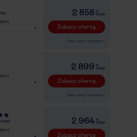
2 858
ZŁ
POLI
OSOBA
legów)
Zobacz ofertę
Inne ceny i terminy
»
2 899
ZŁ
OSOBA
legów)
Zobacz ofertę
Inne ceny i terminy
»
2 964
ZŁ
TTARO
OSOBA
legów)
Zobacz ofertę