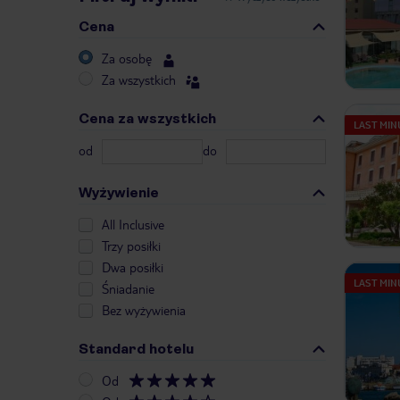
Cena
Za osobę
Za wszystkich
Cena za wszystkich
LAST MIN
od
do
Wyżywienie
All Inclusive
Trzy posiłki
Dwa posiłki
LAST MIN
Śniadanie
Bez wyżywienia
Standard hotelu
Od