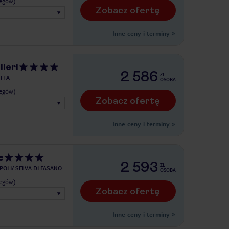
legów)
Zobacz ofertę
Inne ceny i terminy
»
ieri
2 586
ZŁ
TTA
OSOBA
legów)
Zobacz ofertę
Inne ceny i terminy
»
e
2 593
ZŁ
OLI/ SELVA DI FASANO
OSOBA
legów)
Zobacz ofertę
Inne ceny i terminy
»