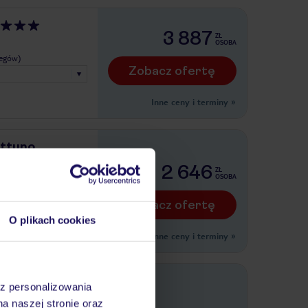
3 887
ZŁ
OSOBA
legów)
Zobacz ofertę
Inne ceny i terminy
»
ettuno
2 646
ZŁ
ISI
OSOBA
legów)
Zobacz ofertę
O plikach cookies
Inne ceny i terminy
»
eone di
az personalizowania
na naszej stronie oraz