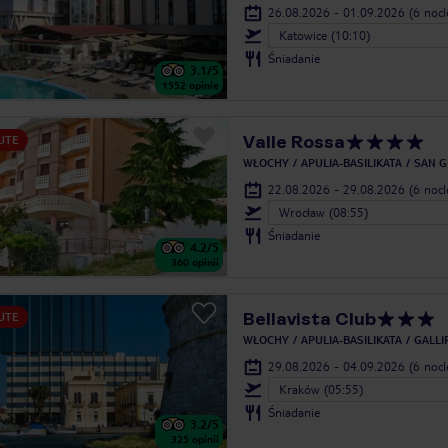
26.08.2026 - 01.09.2026
(6 noc
Katowice (10:10)
Śniadanie
3.1
/5
1552
opinie
Valle Rossa
UTE
WŁOCHY
APULIA-BASILIKATA
SAN G
22.08.2026 - 29.08.2026
(6 noc
Wrocław (08:55)
Śniadanie
4.2
/5
360
opinii
Bellavista Club
UTE
WŁOCHY
APULIA-BASILIKATA
GALLI
29.08.2026 - 04.09.2026
(6 noc
Kraków (05:55)
Śniadanie
3.2
/5
325
opinii