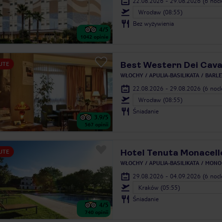
22.08.2026 - 29.08.2026
(6 noc
Wrocław (08:55)
Bez wyżywienia
4
/5
1042
opinie
Best Western Dei Caval
UTE
WŁOCHY
APULIA-BASILIKATA
BARLE
22.08.2026 - 29.08.2026
(6 noc
Wrocław (08:55)
Śniadanie
3.9
/5
567
opinii
Hotel Tenuta Monacell
UTE
WŁOCHY
APULIA-BASILIKATA
MONOP
29.08.2026 - 04.09.2026
(6 noc
Kraków (05:55)
Śniadanie
4
/5
740
opinii