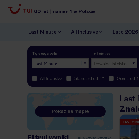
30
lat
|
numer
1
w Polsce
Last Minute
All Inclusive
Lato 2026
Typ wyjazdu
Lotnisko
Last Minute
Dowolne lotnisko
All Inclusive
Standard od 4*
Ocena od 4
Last 
Znal
Pokaż na mapie
LAST MIN
Filtruj wyniki
Wyczyść wszystko