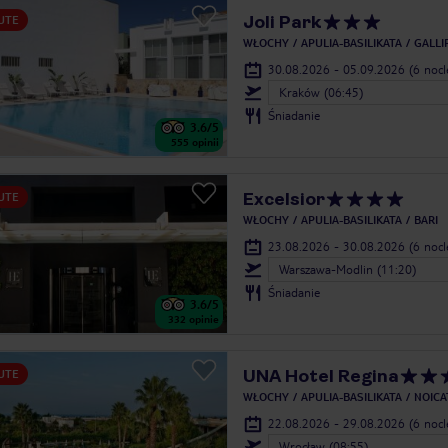
Joli Park
UTE
WŁOCHY
APULIA-BASILIKATA
GALLI
30.08.2026 - 05.09.2026
(6 noc
Kraków (06:45)
Śniadanie
3.6
/5
555
opinii
Excelsior
UTE
WŁOCHY
APULIA-BASILIKATA
BARI
23.08.2026 - 30.08.2026
(6 noc
Warszawa-Modlin (11:20)
Śniadanie
3.6
/5
332
opinie
UNA Hotel Regina
UTE
WŁOCHY
APULIA-BASILIKATA
NOICA
22.08.2026 - 29.08.2026
(6 noc
Wrocław (08:55)