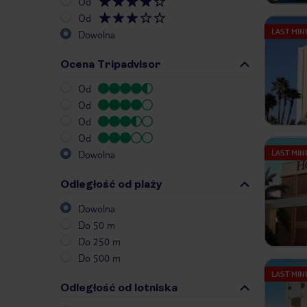
Od
Od
LAST MIN
Dowolna
Ocena Tripadvisor
Od
Od
Od
Od
Dowolna
LAST MIN
Odległość od plaży
Dowolna
Do 50 m
Do 250 m
Do 500 m
LAST MIN
Odległość od lotniska