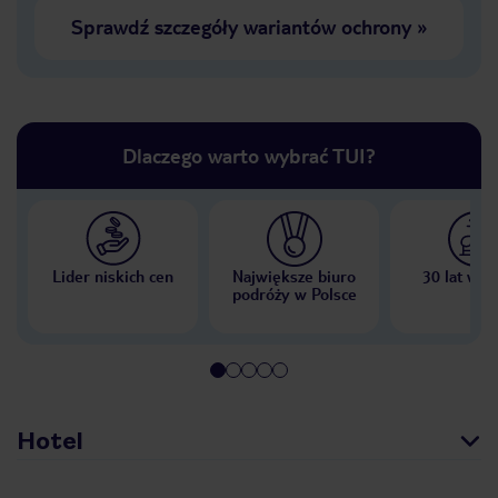
Sprawdź szczegóły wariantów ochrony
»
Dlaczego warto wybrać TUI?
Lider niskich cen
Największe biuro
30 lat w P
podróży w Polsce
Hotel