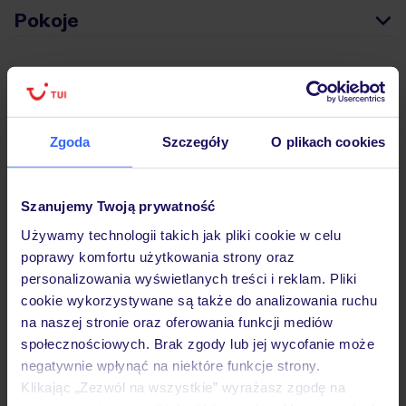
Pokoje
Wyżywienie
Zgoda
Szczegóły
O plikach cookies
Atrakcje
Szanujemy Twoją prywatność
Ważne informacje
Używamy technologii takich jak pliki cookie w celu
poprawy komfortu użytkowania strony oraz
personalizowania wyświetlanych treści i reklam. Pliki
cookie wykorzystywane są także do analizowania ruchu
Często zadawane pytania
na naszej stronie oraz oferowania funkcji mediów
Jak zmienić uczestników/osobę zgłaszającą?
społecznościowych. Brak zgody lub jej wycofanie może
Czy w Hotelu będzie przedstawiciel TUI?
negatywnie wpłynąć na niektóre funkcje strony.
Na jakiej podstawie i gdzie otrzymam karty
Klikając „Zezwól na wszystkie” wyrażasz zgodę na
pokładowe/bilety lotnicze?