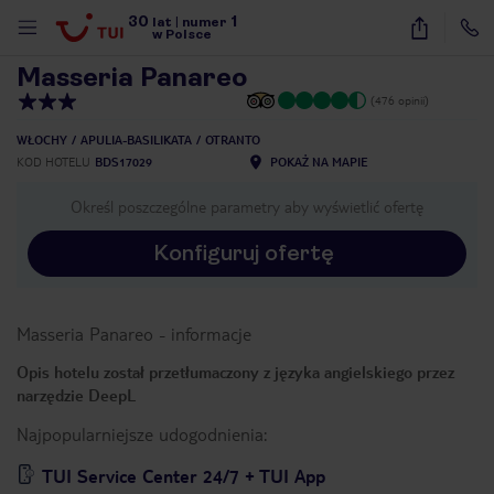
30
1
1
/
36
lat
|
numer
w Polsce
Masseria Panareo
(476 opinii)
WŁOCHY
APULIA-BASILIKATA
OTRANTO
KOD HOTELU
BDS17029
POKAŻ NA MAPIE
Określ poszczególne parametry aby wyświetlić ofertę
Konfiguruj ofertę
Masseria Panareo
-
informacje
Opis hotelu został przetłumaczony z języka angielskiego przez
narzędzie DeepL
Najpopularniejsze udogodnienia:
nute
TUI Service Center 24/7 + TUI App