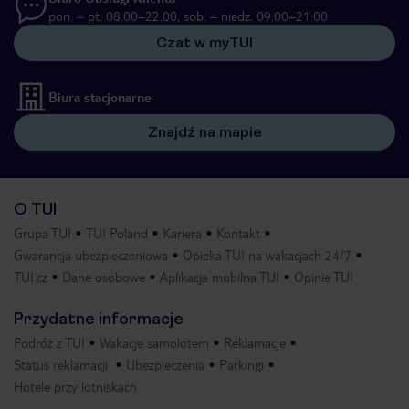
pon. – pt. 08:00–22:00, sob. – niedz. 09:00–21:00
Czat w myTUI
Biura stacjonarne
Znajdź na mapie
O TUI
Grupa TUI
TUI Poland
Kariera
Kontakt
Gwarancja ubezpieczeniowa
Opieka TUI na wakacjach 24/7
TUI.cz
Dane osobowe
Aplikacja mobilna TUI
Opinie TUI
Przydatne informacje
Podróż z TUI
Wakacje samolotem
Reklamacje
Status reklamacji
Ubezpieczenia
Parkingi
Hotele przy lotniskach