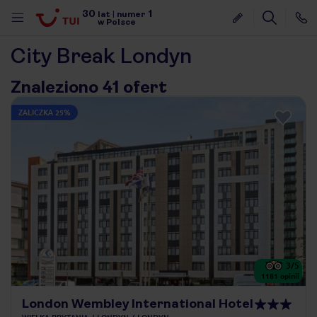
30
1
lat
|
numer
w Polsce
City Break Londyn
Znaleziono 41 ofert
ZALICZKA 25%
3
/5
1181
opinii
nute
London Wembley International Hotel