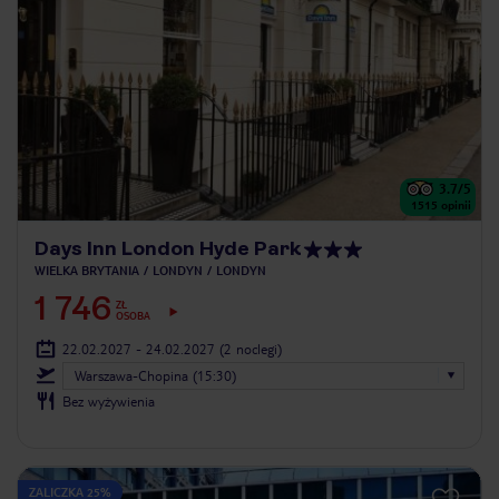
3.7
/5
1515
opinii
Days Inn London Hyde Park
WIELKA BRYTANIA
LONDYN
LONDYN
1 746
ZŁ
OSOBA
22.02.2027 - 24.02.2027
(2 noclegi)
Warszawa-Chopina (15:30)
Bez wyżywienia
ZALICZKA 25%