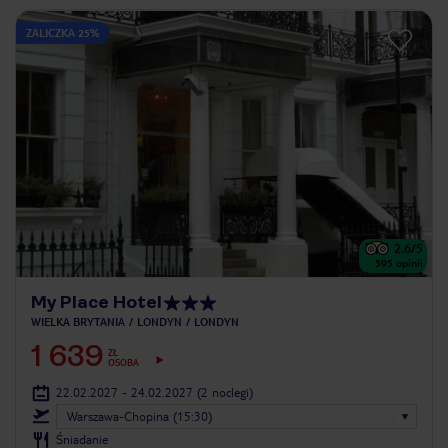
ZALICZKA 25%
2.6
/5
595
opinii
My Place Hotel
WIELKA BRYTANIA
LONDYN
LONDYN
1 639
ZŁ
OSOBA
22.02.2027 - 24.02.2027
(2 noclegi)
Warszawa-Chopina (15:30)
Śniadanie