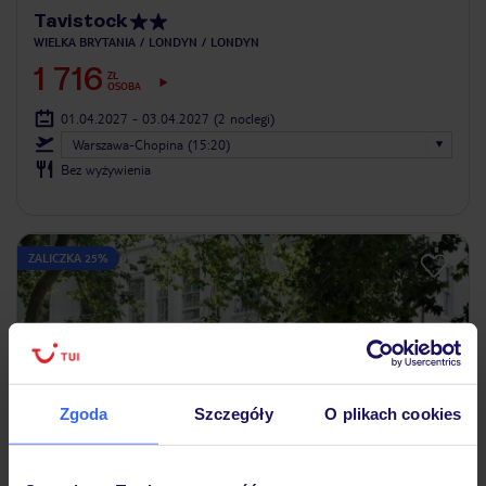
Tavistock
WIELKA BRYTANIA
LONDYN
LONDYN
1 716
ZŁ
OSOBA
01.04.2027 - 03.04.2027
(2 noclegi)
Warszawa-Chopina (15:20)
Bez wyżywienia
ZALICZKA 25%
Zgoda
Szczegóły
O plikach cookies