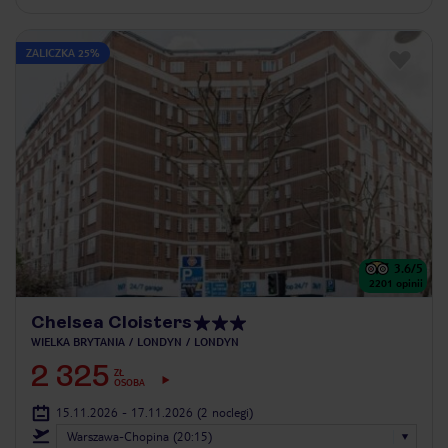
ZALICZKA 25%
3.6
/5
2201
opinii
Chelsea Cloisters
WIELKA BRYTANIA
LONDYN
LONDYN
2 325
ZŁ
OSOBA
15.11.2026 - 17.11.2026
(2 noclegi)
Warszawa-Chopina (20:15)