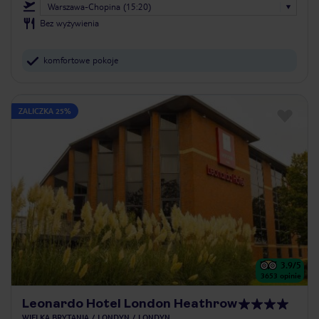
Warszawa-Chopina (15:20)
Bez wyżywienia
komfortowe pokoje
ZALICZKA 25%
3.9
/5
3653
opinie
Leonardo Hotel London Heathrow
WIELKA BRYTANIA
LONDYN
LONDYN