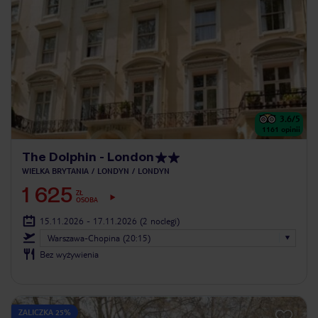
3.6
/5
1161
opinii
The Dolphin - London
WIELKA BRYTANIA
LONDYN
LONDYN
1 625
ZŁ
OSOBA
15.11.2026 - 17.11.2026
(2 noclegi)
Warszawa-Chopina (20:15)
Bez wyżywienia
ZALICZKA 25%