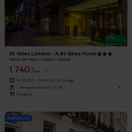
3.3
/5
9343
opinie
St Giles London - A St Giles Hotel
WIELKA BRYTANIA
LONDYN
LONDYN
1 740
ZŁ
OSOBA
01.04.2027 - 03.04.2027
(2 noclegi)
Warszawa-Chopina (15:20)
Śniadanie
ZALICZKA 25%