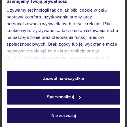
Szanujemy Twoją prywatność
2.3
/5
56
opinii
Używamy technologii takich jak pliki cookie w celu
Edward
poprawy komfortu użytkowania strony oraz
WIELKA BRYTANIA
LONDYN
LONDYN
personalizowania wyświetlanych treści i reklam. Pliki
1 719
cookie wykorzystywane są także do analizowania ruchu
ZŁ
OSOBA
na naszej stronie oraz oferowania funkcji mediów
27.02.2027 - 01.03.2027
(2 noclegi)
społecznościowych. Brak zgody lub jej wycofanie może
Warszawa-Chopina (07:35)
negatywnie wpłynąć na niektóre funkcje strony.
Bez wyżywienia
Klikając „Zezwól na wszystkie” wyrażasz zgodę na
umieszczenie wszystkich plików cookie. Możesz jednak
personalizować swój wybór wchodząc w zakładkę
„Szczegóły”
Zezwól na wszystkie
ZALICZKA 25%
Szczegółowe informacje o plikach cookie znajdziesz
w
polityce plików cookies
oraz
polityce prywatności
.
Spersonalizuj
Nie zezwalaj