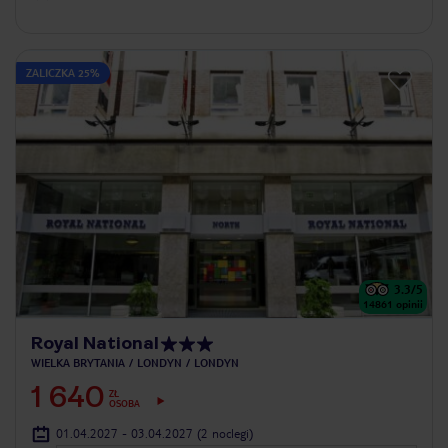
ZALICZKA 25%
3.3
/5
14861
opinii
Royal National
WIELKA BRYTANIA
LONDYN
LONDYN
1 640
ZŁ
OSOBA
01.04.2027 - 03.04.2027
(2 noclegi)