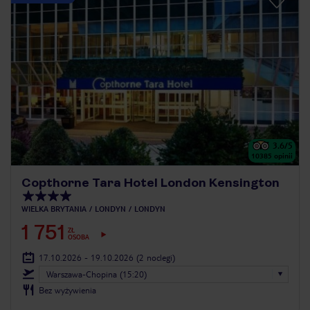
3.6
/5
10385
opinii
Copthorne Tara Hotel London Kensington
WIELKA BRYTANIA
LONDYN
LONDYN
1 751
ZŁ
OSOBA
17.10.2026 - 19.10.2026
(2 noclegi)
Warszawa-Chopina (15:20)
Bez wyżywienia