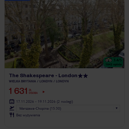
3.4
/5
1642
opinie
The Shakespeare - London
WIELKA BRYTANIA
LONDYN
LONDYN
1 631
ZŁ
OSOBA
17.11.2026 - 19.11.2026
(2 noclegi)
Warszawa-Chopina (15:30)
Bez wyżywienia