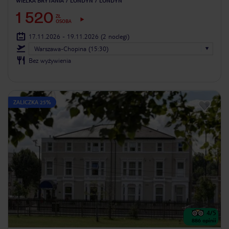
WIELKA BRYTANIA
LONDYN
LONDYN
1 520
ZŁ
OSOBA
17.11.2026 - 19.11.2026
(2 noclegi)
Warszawa-Chopina (15:30)
Bez wyżywienia
ZALICZKA 25%
4
/5
886
opinii