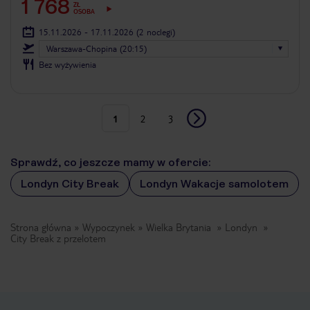
1 768
ZŁ
OSOBA
15.11.2026 - 17.11.2026
(2 noclegi)
Warszawa-Chopina (20:15)
Bez wyżywienia
1
2
3
Sprawdź, co jeszcze mamy w ofercie:
Londyn City Break
Londyn Wakacje samolotem
Strona główna
Wypoczynek
Wielka Brytania
Londyn
City Break z przelotem