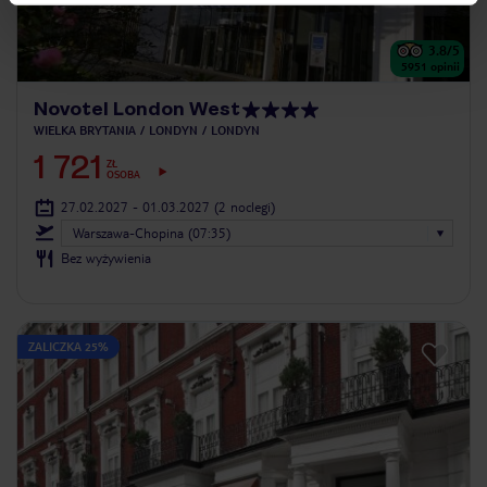
3.8
/5
5951
opinii
Novotel London West
WIELKA BRYTANIA
LONDYN
LONDYN
1 721
ZŁ
OSOBA
27.02.2027 - 01.03.2027
(2 noclegi)
Warszawa-Chopina (07:35)
Bez wyżywienia
ZALICZKA 25%