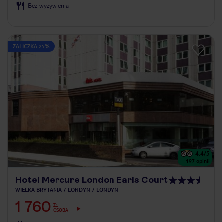
Bez wyżywienia
ZALICZKA 25%
4.4
/5
197
opinii
Hotel Mercure London Earls Court
WIELKA BRYTANIA
LONDYN
LONDYN
1 760
ZŁ
OSOBA