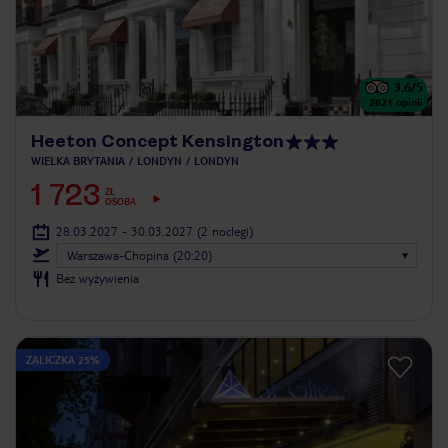
3.6
/5
2821
opinii
Heeton Concept Kensington
WIELKA BRYTANIA
LONDYN
LONDYN
1 723
ZŁ
OSOBA
28.03.2027 - 30.03.2027
(2 noclegi)
Warszawa-Chopina (20:20)
Bez wyżywienia
ZALICZKA 25%