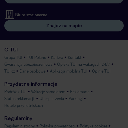
Biura stacjonarne
Znajdź na mapie
O TUI
Grupa TUI
TUI Poland
Kariera
Kontakt
Gwarancja ubezpieczeniowa
Opieka TUI na wakacjach 24/7
TUI.cz
Dane osobowe
Aplikacja mobilna TUI
Opinie TUI
Przydatne informacje
Podróż z TUI
Wakacje samolotem
Reklamacje
Status reklamacji
Ubezpieczenia
Parkingi
Hotele przy lotniskach
Regulaminy
Regulamin strony
Polityka prywatności
Polityka cookies