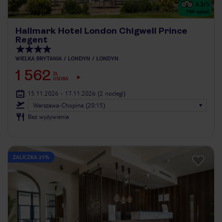
4.2
/5
789
opinii
Hallmark Hotel London Chigwell Prince
Regent
WIELKA BRYTANIA
LONDYN
LONDYN
1 562
ZŁ
OSOBA
15.11.2026 - 17.11.2026
(2 noclegi)
Warszawa-Chopina (20:15)
Bez wyżywienia
ZALICZKA 25%