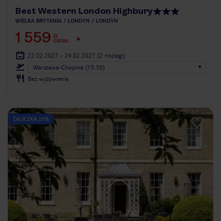
Best Western London Highbury
WIELKA BRYTANIA
LONDYN
LONDYN
1 559
ZŁ
OSOBA
22.02.2027 - 24.02.2027
(2 noclegi)
Warszawa-Chopina (15:30)
Bez wyżywienia
ZALICZKA 25%