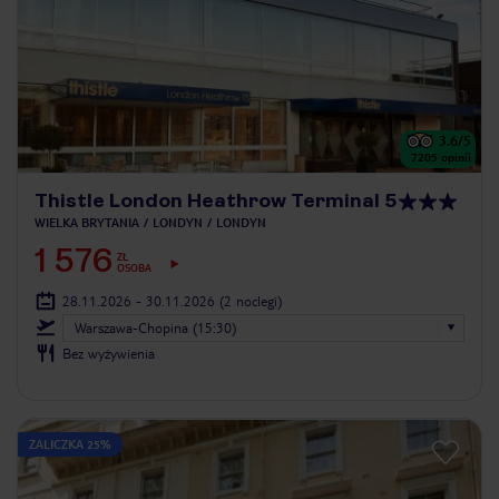
3.6
/5
7205
opinii
Thistle London Heathrow Terminal 5
WIELKA BRYTANIA
LONDYN
LONDYN
1 576
ZŁ
OSOBA
28.11.2026 - 30.11.2026
(2 noclegi)
Warszawa-Chopina (15:30)
Bez wyżywienia
ZALICZKA 25%