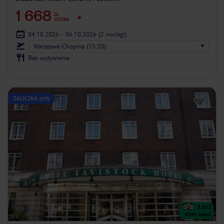
1 668
ZŁ
OSOBA
04.10.2026 - 06.10.2026
(2 noclegi)
Warszawa-Chopina (15:20)
Bez wyżywienia
ZALICZKA 25%
3.6
/5
4240
opinii