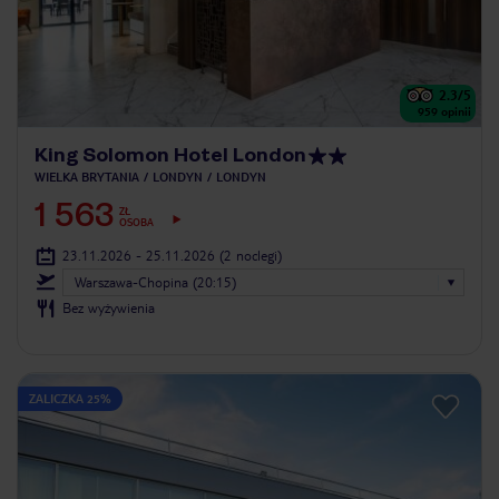
2.3
/5
959
opinii
King Solomon Hotel London
WIELKA BRYTANIA
LONDYN
LONDYN
1 563
ZŁ
OSOBA
23.11.2026 - 25.11.2026
(2 noclegi)
Warszawa-Chopina (20:15)
Bez wyżywienia
ZALICZKA 25%