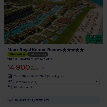
5
/5
5378
opinii
Maxx Royal Kemer Resort
Dla rodzin
Luksusowy
TURCJA
RIWIERA TURECKA
KIRIS
14 900
ZŁ
OSOBA
25.04.2027 - 02.05.2027
(6 noclegów)
Wrocław (09:15)
All inclusive plus
aquapark z 7 zjeżdżalniami