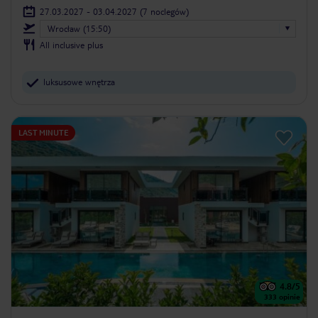
27.03.2027 - 03.04.2027
(7 noclegów)
Wrocław (15:50)
All inclusive plus
luksusowe wnętrza
LAST MINUTE
4.8
/5
333
opinie