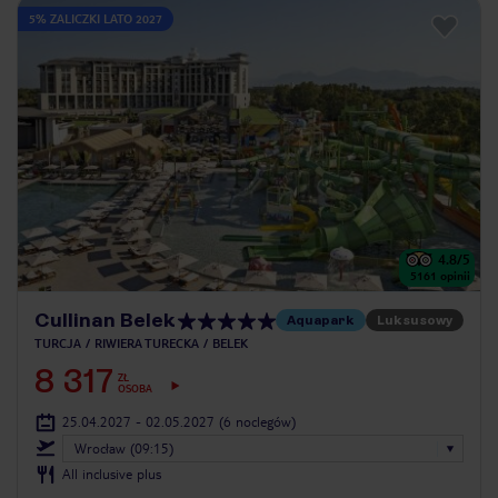
5% ZALICZKI LATO 2027
4.8
/5
5161
opinii
Cullinan Belek
Aquapark
Luksusowy
TURCJA
RIWIERA TURECKA
BELEK
8 317
ZŁ
OSOBA
25.04.2027 - 02.05.2027
(6 noclegów)
Wrocław (09:15)
All inclusive plus