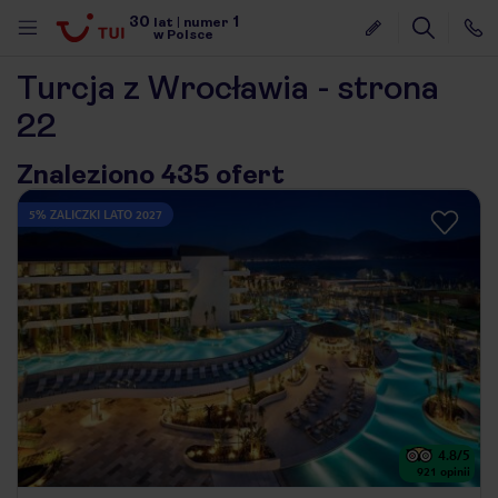
30
1
lat
|
numer
w Polsce
Turcja z Wrocławia - strona
22
Znaleziono 435 ofert
5% ZALICZKI LATO 2027
4.8
/5
nute
921
opinii