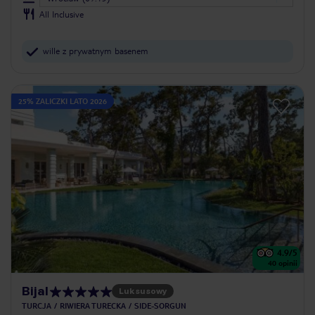
All Inclusive
wille z prywatnym basenem
25% ZALICZKI LATO 2026
4.9
/5
40
opinii
Bijal
Luksusowy
TURCJA
RIWIERA TURECKA
SIDE-SORGUN