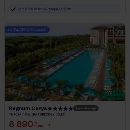
kompleks basenów z aquaparkiem
5% ZALICZKI ZIMA 2026/27
4.7
/5
7864
opinie
Regnum Carya
Luksusowy
TURCJA
RIWIERA TURECKA
BELEK
8 890
ZŁ
OSOBA