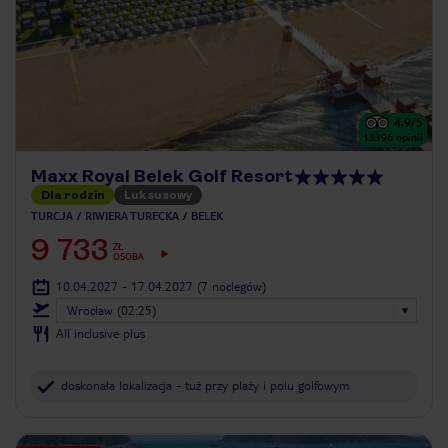
4.9
/5
13396
opinii
Maxx Royal Belek Golf Resort
Dla rodzin
Luksusowy
TURCJA
RIWIERA TURECKA
BELEK
9 733
ZŁ
OSOBA
10.04.2027 - 17.04.2027
(7 noclegów)
Wrocław (02:25)
All inclusive plus
doskonała lokalizacja - tuż przy plaży i polu golfowym