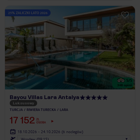
25% ZALICZKI LATO 2026
5
/5
348
opinii
Bayou Villas Lara Antalya
Luksusowy
TURCJA
RIWIERA TURECKA
LARA
17 152
ZŁ
OSOBA
18.10.2026 - 24.10.2026
(6 noclegów)
Wrocław (09:15)