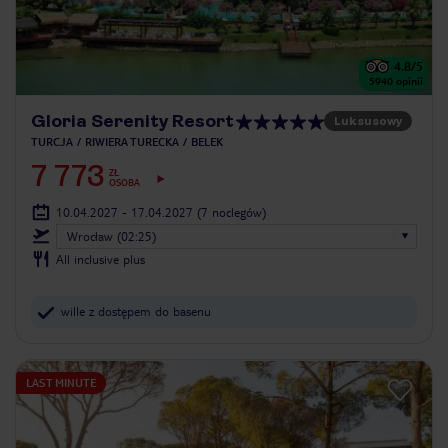
4.8
/5
5940
opinii
Gloria Serenity Resort
Luksusowy
TURCJA
RIWIERA TURECKA
BELEK
7 773
ZŁ
OSOBA
10.04.2027 - 17.04.2027
(7 noclegów)
Wrocław (02:25)
All inclusive plus
wille z dostępem do basenu
LAST MINUTE