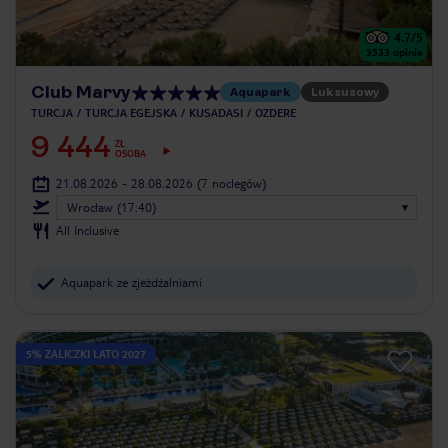
4.7
/5
3533
opinie
Club Marvy
Aquapark
Luksusowy
TURCJA
TURCJA EGEJSKA
KUSADASI
OZDERE
9 444
ZŁ
OSOBA
21.08.2026 - 28.08.2026
(7 noclegów)
Wrocław (17:40)
All Inclusive
Aquapark ze zjeżdżalniami
5% ZALICZKI LATO 2027