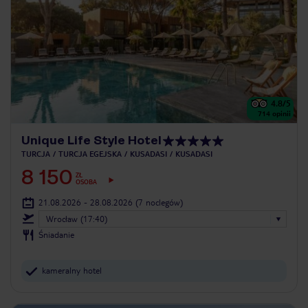
4.8
/5
714
opinii
Unique Life Style Hotel
TURCJA
TURCJA EGEJSKA
KUSADASI
KUSADASI
8 150
ZŁ
OSOBA
21.08.2026 - 28.08.2026
(7 noclegów)
Wrocław (17:40)
Śniadanie
kameralny hotel