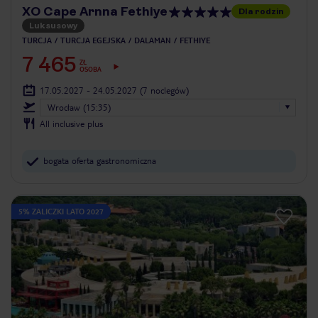
XO Cape Arnna Fethiye
Dla rodzin
Luksusowy
TURCJA
TURCJA EGEJSKA
DALAMAN
FETHIYE
7 465
ZŁ
OSOBA
17.05.2027 - 24.05.2027
(7 noclegów)
Wrocław (15:35)
All inclusive plus
bogata oferta gastronomiczna
5% ZALICZKI LATO 2027