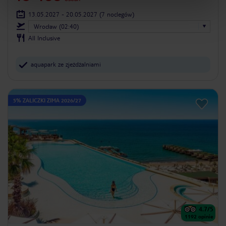
13.05.2027 - 20.05.2027
(7 noclegów)
Wrocław (02:40)
All Inclusive
aquapark ze zjeżdżalniami
5% ZALICZKI ZIMA 2026/27
4.7
/5
1192
opinie