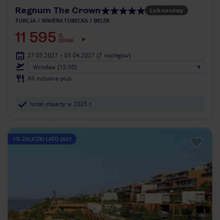
Regnum The Crown
Luksusowy
TURCJA
RIWIERA TURECKA
BELEK
11 595
ZŁ
OSOBA
27.03.2027 - 03.04.2027
(7 noclegów)
Wrocław (15:50)
All inclusive plus
hotel otwarty w 2025 r.
5% ZALICZKI LATO 2027