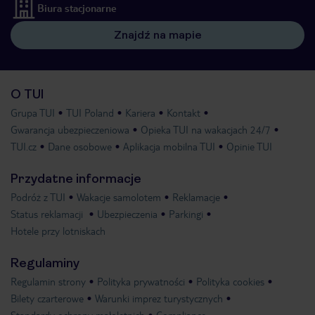
Biura stacjonarne
Znajdź na mapie
O TUI
Grupa TUI
TUI Poland
Kariera
Kontakt
Gwarancja ubezpieczeniowa
Opieka TUI na wakacjach 24/7
TUI.cz
Dane osobowe
Aplikacja mobilna TUI
Opinie TUI
Przydatne informacje
Podróż z TUI
Wakacje samolotem
Reklamacje
Status reklamacji
Ubezpieczenia
Parkingi
Hotele przy lotniskach
Regulaminy
Regulamin strony
Polityka prywatności
Polityka cookies
Bilety czarterowe
Warunki imprez turystycznych