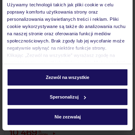
Używamy technologii takich jak pliki cookie w celu
poprawy komfortu użytkowania strony oraz
darmowe Wi-Fi w całym hotelu
personalizowania wyświetlanych treści i reklam. Pliki
cookie wykorzystywane są także do analizowania ruchu
na naszej stronie oraz oferowania funkcji mediów
5% ZALICZKI LATO 2027
społecznościowych. Brak zgody lub jej wycofanie może
negatywnie wpłynąć na niektóre funkcje strony.
Klikając „Zezwól na wszystkie” wyrażasz zgodę na
umieszczenie wszystkich plików cookie. Możesz jednak
personalizować swój wybór wchodząc w zakładkę
„Szczegóły”
Zezwól na wszystkie
Szczegółowe informacje o plikach cookie znajdziesz
w
polityce plików cookies
oraz
polityce prywatności
.
Spersonalizuj
4.7
/5
3885
opinii
Lujo Bodrum
Dla rodzin
Luksusowy
Nie zezwalaj
TURCJA
TURCJA EGEJSKA
BODRUM
GÜVERCINLIK
10 469
ZŁ
OSOBA