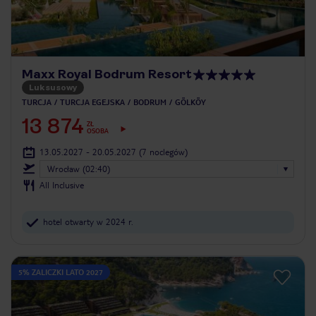
Maxx Royal Bodrum Resort
Luksusowy
TURCJA
TURCJA EGEJSKA
BODRUM
GÖLKÖY
13 874
ZŁ
OSOBA
13.05.2027 - 20.05.2027
(7 noclegów)
Wrocław (02:40)
All Inclusive
hotel otwarty w 2024 r.
5% ZALICZKI LATO 2027