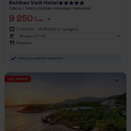
Batihan Vadi Hotel
TURCJA
TURCJA EGEJSKA
KUSADASI
KUSADASI
9 250
ZŁ
OSOBA
21.08.2026 - 28.08.2026
(7 noclegów)
Wrocław (17:40)
Śniadanie
wille z prywatnymi basenami
LAST MINUTE